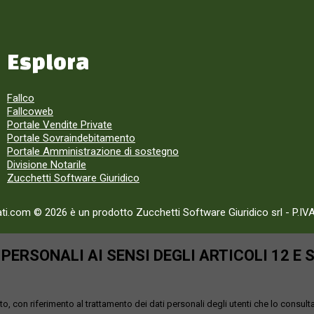
Esplora
Fallco
Fallcoweb
Portale Vendite Private
Portale Sovraindebitamento
Portale Amministrazione di sostegno
Divisione Notarile
Zucchetti Software Giuridico
ati.com © 2026 è un prodotto Zucchetti Software Giuridico srl
-
P.IV
ERSONALI AI SENSI DEGLI ARTICOLI 12 E 
o, con riferimento al trattamento dei dati personali degli utenti che lo consult