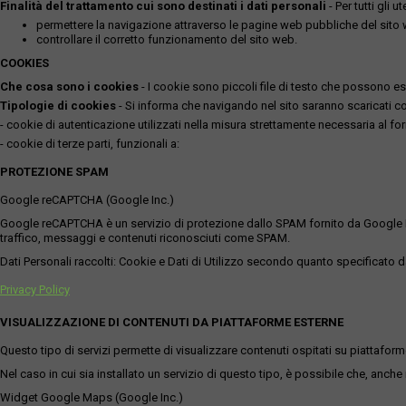
Finalità del trattamento cui sono destinati i dati personali
- Per tutti gli 
permettere la navigazione attraverso le pagine web pubbliche del sito
controllare il corretto funzionamento del sito web.
COOKIES
Che cosa sono i cookies
- I cookie sono piccoli file di testo che possono esse
Tipologie di cookies
- Si informa che navigando nel sito saranno scaricati coo
- cookie di autenticazione utilizzati nella misura strettamente necessaria al for
- cookie di terze parti, funzionali a:
PROTEZIONE SPAM
Google reCAPTCHA (Google Inc.)
Google reCAPTCHA è un servizio di protezione dallo SPAM fornito da Google Inc. Q
traffico, messaggi e contenuti riconosciuti come SPAM.
Dati Personali raccolti: Cookie e Dati di Utilizzo secondo quanto specificato da
Privacy Policy
VISUALIZZAZIONE DI CONTENUTI DA PIATTAFORME ESTERNE
Questo tipo di servizi permette di visualizzare contenuti ospitati su piattafor
Nel caso in cui sia installato un servizio di questo tipo, è possibile che, anche ne
Widget Google Maps (Google Inc.)