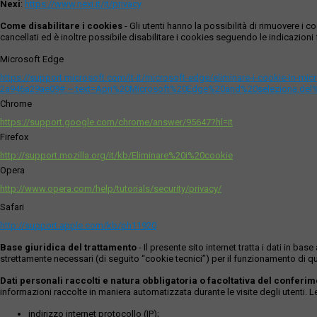
Nexi
:
https://www.nexi.it/it/privacy
Come disabilitare i cookies
- Gli utenti hanno la possibilità di rimuovere 
cancellati ed è inoltre possibile disabilitare i cookies seguendo le indicazioni f
Microsoft Edge
https://support.microsoft.com/it-it/microsoft-edge/eliminare-i-cookie-in-m
2a946a29ae09#:~:text=Apri%20Microsoft%20Edge%20and%20seleziona,del
Chrome
https://support.google.com/chrome/answer/95647?hl=it
Firefox
http://support.mozilla.org/it/kb/Eliminare%20i%20cookie
Opera
http://www.opera.com/help/tutorials/security/privacy/
Safari
http://support.apple.com/kb/ph11920
Base giuridica del trattamento
- Il presente sito internet tratta i dati in b
strettamente necessari (di seguito “cookie tecnici”) per il funzionamento di qu
Dati personali raccolti e natura obbligatoria o facoltativa del conferi
informazioni raccolte in maniera automatizzata durante le visite degli utenti. 
indirizzo internet protocollo (IP);