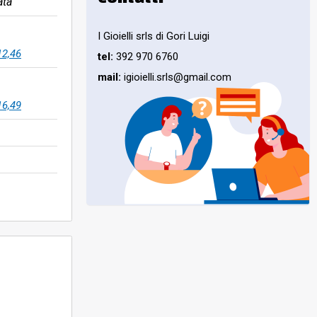
ata
I Gioielli srls di Gori Luigi
12,46
tel:
392 970 6760
mail:
igioielli.srls@gmail.com
16,49