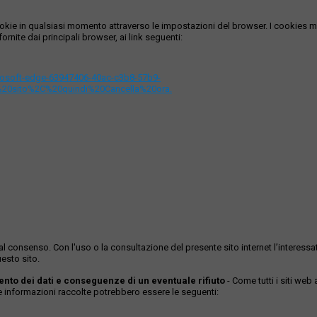
i cookie in qualsiasi momento attraverso le impostazioni del browser. I cooki
ornite dai principali browser, ai link seguenti:
icrosoft-edge-63947406-40ac-c3b8-57b9-
%20sito%2C%20quindi%20Cancella%20ora.
ase al consenso. Con l'uso o la consultazione del presente sito internet l’inter
esto sito.
mento dei dati e conseguenze di un eventuale rifiuto
- Come tutti i siti web
Le informazioni raccolte potrebbero essere le seguenti: