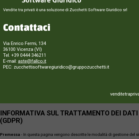
Vendite tra privati è una soluzione di Zucchetti Software Giuridico srl
Contattaci
Via Enrico Fermi, 134
36100 Vicenza (VI)
Tel. +39 0444 346211
E-mail:
aste@fallco.it
PEC: zucchettisoftwaregiuridico@gruppozucchetti.it
venditetrapriv
INFORMATIVA SUL TRATTAMENTO DEI DATI P
(GDPR)
Premessa
- In questa pagina vengono descritte le modalità di gestione del sit