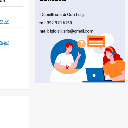
ata
I Gioielli srls di Gori Luigi
21,78
tel:
392 970 6760
mail:
igioielli.srls@gmail.com
25,80