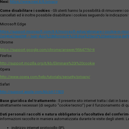
Nexi
:
https://www.nexi.it/it/privacy
Come disabilitare i cookies
- Gli utenti hanno la possibilità di rimuovere 
cancellati ed è inoltre possibile disabilitare i cookies seguendo le indicazioni f
Microsoft Edge
https://support.microsoft.com/it-it/microsoft-edge/eliminare-i-cookie-in-m
2a946a29ae09#:~:text=Apri%20Microsoft%20Edge%20and%20seleziona,del
Chrome
https://support.google.com/chrome/answer/95647?hl=it
Firefox
http://support.mozilla.org/it/kb/Eliminare%20i%20cookie
Opera
http://www.opera.com/help/tutorials/security/privacy/
Safari
http://support.apple.com/kb/ph11920
Base giuridica del trattamento
- Il presente sito internet tratta i dati in b
strettamente necessari (di seguito “cookie tecnici”) per il funzionamento di qu
Dati personali raccolti e natura obbligatoria o facoltativa del conferi
informazioni raccolte in maniera automatizzata durante le visite degli utenti. 
indirizzo internet protocollo (IP);