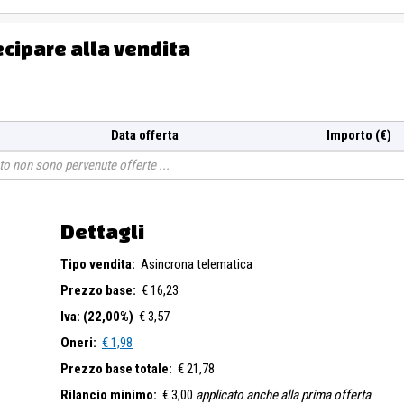
ecipare alla vendita
Data offerta
Importo (€)
o non sono pervenute offerte
Dettagli
Tipo vendita:
Asincrona telematica
Prezzo base:
€ 16,23
Iva: (22,00%)
€ 3,57
Oneri:
€ 1,98
Prezzo base totale:
€ 21,78
Rilancio minimo:
€ 3,00
applicato anche alla prima offerta