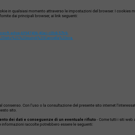
i cookie in qualsiasi momento attraverso le impostazioni del browser. I cooki
ornite dai principali browser, ai link seguenti:
icrosoft-edge-63947406-40ac-c3b8-57b9-
%20sito%2C%20quindi%20Cancella%20ora.
ase al consenso. Con l'uso o la consultazione del presente sito internet l’inter
esto sito.
mento dei dati e conseguenze di un eventuale rifiuto
- Come tutti i siti web
Le informazioni raccolte potrebbero essere le seguenti: