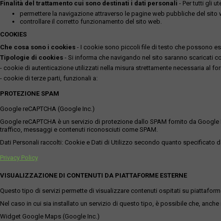
Finalità del trattamento cui sono destinati i dati personali
- Per tutti gli 
permettere la navigazione attraverso le pagine web pubbliche del sito
controllare il corretto funzionamento del sito web.
COOKIES
Che cosa sono i cookies
- I cookie sono piccoli file di testo che possono esse
Tipologie di cookies
- Si informa che navigando nel sito saranno scaricati coo
- cookie di autenticazione utilizzati nella misura strettamente necessaria al for
- cookie di terze parti, funzionali a:
PROTEZIONE SPAM
Google reCAPTCHA (Google Inc.)
Google reCAPTCHA è un servizio di protezione dallo SPAM fornito da Google Inc. Q
traffico, messaggi e contenuti riconosciuti come SPAM.
Dati Personali raccolti: Cookie e Dati di Utilizzo secondo quanto specificato da
Privacy Policy
VISUALIZZAZIONE DI CONTENUTI DA PIATTAFORME ESTERNE
Questo tipo di servizi permette di visualizzare contenuti ospitati su piattafor
Nel caso in cui sia installato un servizio di questo tipo, è possibile che, anche ne
Widget Google Maps (Google Inc.)