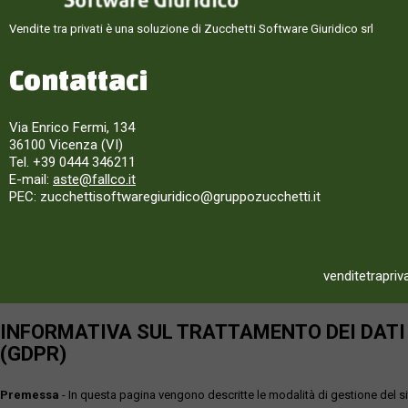
Vendite tra privati è una soluzione di Zucchetti Software Giuridico srl
Contattaci
Via Enrico Fermi, 134
36100 Vicenza (VI)
Tel. +39 0444 346211
E-mail:
aste@fallco.it
PEC: zucchettisoftwaregiuridico@gruppozucchetti.it
venditetrapriv
INFORMATIVA SUL TRATTAMENTO DEI DATI P
(GDPR)
Premessa
- In questa pagina vengono descritte le modalità di gestione del sit