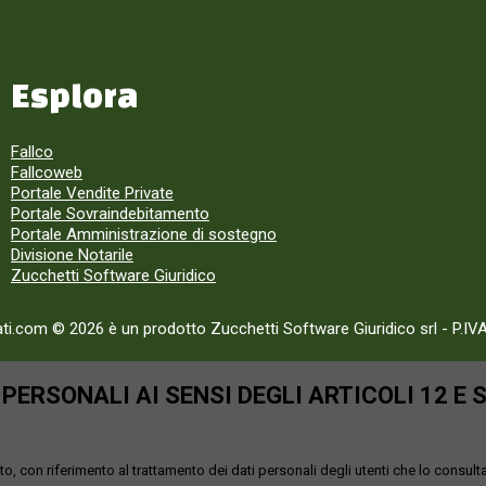
Esplora
Fallco
Fallcoweb
Portale Vendite Private
Portale Sovraindebitamento
Portale Amministrazione di sostegno
Divisione Notarile
Zucchetti Software Giuridico
ati.com © 2026 è un prodotto Zucchetti Software Giuridico srl
-
P.IV
ERSONALI AI SENSI DEGLI ARTICOLI 12 E 
o, con riferimento al trattamento dei dati personali degli utenti che lo consult