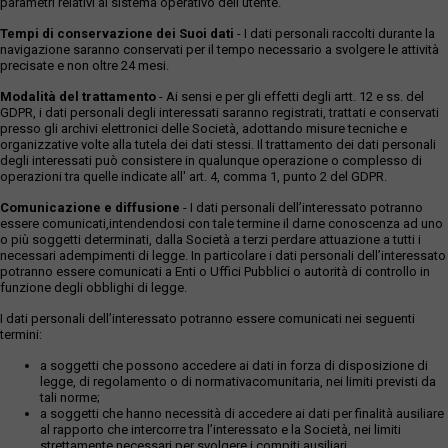
parametri relativi al sistema operativo dell'utente.
Tempi di conservazione dei Suoi dati
- I dati personali raccolti durante la
navigazione saranno conservati per il tempo necessario a svolgere le attività
precisate e non oltre 24 mesi.
Modalità del trattamento
- Ai sensi e per gli effetti degli artt. 12 e ss. del
GDPR, i dati personali degli interessati saranno registrati, trattati e conservati
presso gli archivi elettronici delle Società, adottando misure tecniche e
organizzative volte alla tutela dei dati stessi. Il trattamento dei dati personali
degli interessati può consistere in qualunque operazione o complesso di
operazioni tra quelle indicate all' art. 4, comma 1, punto 2 del GDPR.
Comunicazione e diffusione
- I dati personali dell’interessato potranno
essere comunicati,intendendosi con tale termine il darne conoscenza ad uno
o più soggetti determinati, dalla Società a terzi perdare attuazione a tutti i
necessari adempimenti di legge. In particolare i dati personali dell’interessato
potranno essere comunicati a Enti o Uffici Pubblici o autorità di controllo in
funzione degli obblighi di legge.
I dati personali dell’interessato potranno essere comunicati nei seguenti
termini:
a soggetti che possono accedere ai dati in forza di disposizione di
legge, di regolamento o di normativacomunitaria, nei limiti previsti da
tali norme;
a soggetti che hanno necessità di accedere ai dati per finalità ausiliare
al rapporto che intercorre tra l’interessato e la Società, nei limiti
strettamente necessari per svolgere i compiti ausiliari.