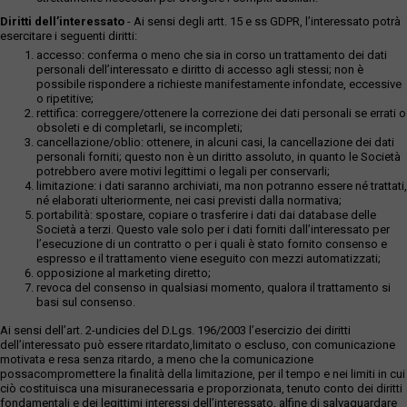
Diritti dell’interessato
- Ai sensi degli artt. 15 e ss GDPR, l’interessato potrà
esercitare i seguenti diritti:
accesso: conferma o meno che sia in corso un trattamento dei dati
personali dell’interessato e diritto di accesso agli stessi; non è
possibile rispondere a richieste manifestamente infondate, eccessive
o ripetitive;
rettifica: correggere/ottenere la correzione dei dati personali se errati o
obsoleti e di completarli, se incompleti;
cancellazione/oblio: ottenere, in alcuni casi, la cancellazione dei dati
personali forniti; questo non è un diritto assoluto, in quanto le Società
potrebbero avere motivi legittimi o legali per conservarli;
limitazione: i dati saranno archiviati, ma non potranno essere né trattati,
né elaborati ulteriormente, nei casi previsti dalla normativa;
portabilità: spostare, copiare o trasferire i dati dai database delle
Società a terzi. Questo vale solo per i dati forniti dall’interessato per
l’esecuzione di un contratto o per i quali è stato fornito consenso e
espresso e il trattamento viene eseguito con mezzi automatizzati;
opposizione al marketing diretto;
revoca del consenso in qualsiasi momento, qualora il trattamento si
basi sul consenso.
Ai sensi dell’art. 2-undicies del D.Lgs. 196/2003 l’esercizio dei diritti
dell’interessato può essere ritardato,limitato o escluso, con comunicazione
motivata e resa senza ritardo, a meno che la comunicazione
possacompromettere la finalità della limitazione, per il tempo e nei limiti in cui
ciò costituisca una misuranecessaria e proporzionata, tenuto conto dei diritti
fondamentali e dei legittimi interessi dell’interessato, alfine di salvaguardare