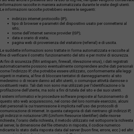
informazioni raccolte in maniera automatizzata durante le visite degli utenti.
Le informazioni raccolte potrebbero essere le seguenti:
indirizzo internet protocollo (IP);
tipo di browser e parametri del dispositivo usato per connettersi al
sito;
nome dell'internet service provider (ISP);
data e orario di visita;
pagina web di provenienza del visitatore (referral) e di uscita.
Le suddette informazioni sono trattate in forma automatizzata e raccolte al
fine di verificare il corretto funzionamento del sito e per motivi di sicurezza.
Ai fini di sicurezza (filtri antispam, firewall, rilevazione virus), i dati registrati
automaticamente possono eventualmente comprendere anche dati personali
come l'indirizzo IP, che potrebbe essere utilizzato, conformemente alle leggi
vigenti in materia, al fine di bloccare tentativi di danneggiamento al sito
medesimo o di recare danno ad altri utenti, o comunque attività dannose o
costituenti reato. Tali dati non sono mai utilizzati per l'identificazione o la
profilazione dell'utente, ma solo a fini di tutela del sito e dei suoi utenti.
I sistemi informatici e le procedure software preposte al funzionamento di
questo sito web acquisiscono, nel corso del loro normale esercizio, alcuni
dati personali la cui trasmissione è implicita nell'uso dei protocolli di
comunicazione di Internet. In questa categoria di dati rientrano gli indirizzi IP,
gli indirizzi in notazione URI (Uniform Resource Identifier) delle risorse
richieste, l'orario della richiesta, il metodo utilizzato nel sottoporre la richiesta
al server, la dimensione del file ottenuto in risposta, il codice numerico
ndicante lo stato della risposta data dal server (buon fine, errore, ecc.) ed altri