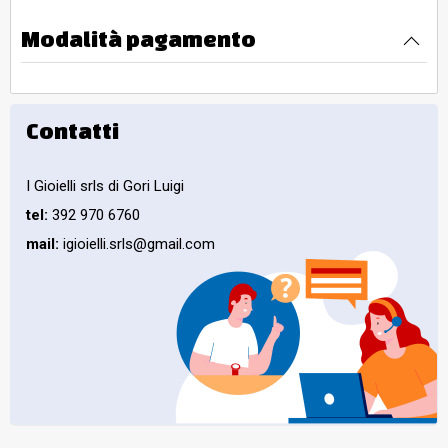
Modalità pagamento
Contatti
I Gioielli srls di Gori Luigi
tel:
392 970 6760
mail:
igioielli.srls@gmail.com