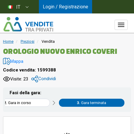
Login / Registrazione
IT
Home
Preziosi
Vendita
OROLOGIO NUOVO ENRICO COVERI
Mappa
Codice vendita: 1599388
Condividi
Visite: 23
Fasi della gara:
Gara in corso
Gara terminata