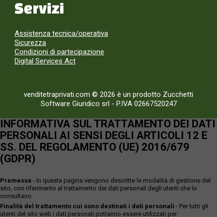
Servizi
Assistenza tecnica/operativa
Sicurezza
Condizioni di partecipazione
Digital Services Act
venditetraprivati.com © 2026 è un prodotto Zucchetti
Software Giuridico srl
-
P.IVA 02667520247
INFORMATIVA SUL TRATTAMENTO DEI DATI
PERSONALI AI SENSI DEGLI ARTICOLI 12 E
SS. DEL REGOLAMENTO (UE) 2016/679
(GDPR)
Premessa
- In questa pagina vengono descritte le modalità di gestione del
sito, con riferimento al trattamento dei dati personali degli utenti che lo
consultano.
Finalità del trattamento cui sono destinati i dati personali
- Per tutti gli
utenti del sito web i dati personali potranno essere utilizzati per: