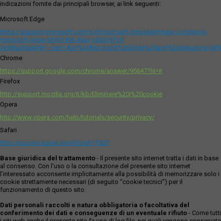
indicazioni fornite dai principali browser, ai link seguenti:
Microsoft Edge
https://support.microsoft.com/it-it/microsoft-edge/eliminare-i-cookie-in-
microsoft-edge-63947406-40ac-c3b8-57b9-
2a946a29ae09#:~:text=Apri%20Microsoft%20Edge%20and%20seleziona,del
Chrome
https://support.google.com/chrome/answer/95647?hl=it
Firefox
http://support.mozilla.org/it/kb/Eliminare%20i%20cookie
Opera
http://www.opera.com/help/tutorials/security/privacy/
Safari
http://support.apple.com/kb/ph11920
Base giuridica del trattamento
- Il presente sito internet tratta i dati in base
al consenso. Con l'uso o la consultazione del presente sito internet
l’interessato acconsente implicitamente alla possibilità di memorizzare solo i
cookie strettamente necessari (di seguito “cookie tecnici”) per il
funzionamento di questo sito.
Dati personali raccolti e natura obbligatoria o facoltativa del
conferimento dei dati e conseguenze di un eventuale rifiuto
- Come tutti
i siti web anche il presente sito fa uso di log file, nei quali vengono conservate