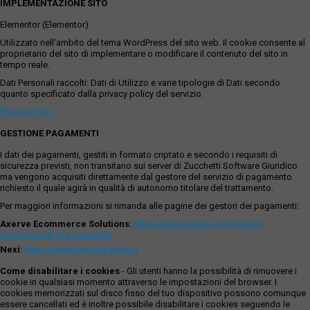
IMPLEMENTAZIONE SITO
Elementor (Elementor)
Utilizzato nell'ambito del tema WordPress del sito web. Il cookie consente al
proprietario del sito di implementare o modificare il contenuto del sito in
tempo reale.
Dati Personali raccolti: Dati di Utilizzo e varie tipologie di Dati secondo
quanto specificato dalla privacy policy del servizio.
Privacy Policy
GESTIONE PAGAMENTI
I dati dei pagamenti, gestiti in formato criptato e secondo i requisiti di
sicurezza previsti, non transitano sui server di Zucchetti Software Giuridico
ma vengono acquisiti direttamente dal gestore del servizio di pagamento
richiesto il quale agirà in qualità di autonomo titolare del trattamento.
Per maggiori informazioni si rimanda alle pagine dei gestori dei pagamenti:
Axerve Ecommerce Solutions
:
https://www.axerve.com/privacy-
policy/servizi-di-pagamento
Nexi
:
https://www.nexi.it/it/privacy
Come disabilitare i cookies
- Gli utenti hanno la possibilità di rimuovere i
cookie in qualsiasi momento attraverso le impostazioni del browser. I
cookies memorizzati sul disco fisso del tuo dispositivo possono comunque
essere cancellati ed è inoltre possibile disabilitare i cookies seguendo le