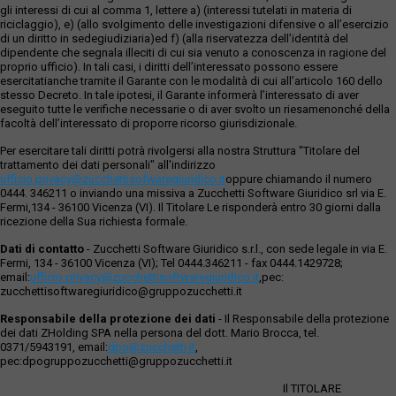
gli interessi di cui al comma 1, lettere a) (interessi tutelati in materia di
riciclaggio), e) (allo svolgimento delle investigazioni difensive o all’esercizio
di un diritto in sedegiudiziaria)ed f) (alla riservatezza dell’identità del
dipendente che segnala illeciti di cui sia venuto a conoscenza in ragione del
proprio ufficio). In tali casi, i diritti dell’interessato possono essere
esercitatianche tramite il Garante con le modalità di cui all’articolo 160 dello
stesso Decreto. In tale ipotesi, il Garante informerà l’interessato di aver
eseguito tutte le verifiche necessarie o di aver svolto un riesamenonché della
facoltà dell’interessato di proporre ricorso giurisdizionale.
Per esercitare tali diritti potrà rivolgersi alla nostra Struttura "Titolare del
trattamento dei dati personali" all'indirizzo
ufficio.privacy@zucchettisofwaregiuridico.it
oppure chiamando il numero
0444. 346211 o inviando una missiva a Zucchetti Software Giuridico srl via E.
Fermi,134 - 36100 Vicenza (VI). Il Titolare Le risponderà entro 30 giorni dalla
ricezione della Sua richiesta formale.
Dati di contatto
- Zucchetti Software Giuridico s.r.l., con sede legale in via E.
Fermi, 134 - 36100 Vicenza (VI); Tel 0444.346211 - fax 0444.1429728;
email:
ufficio.privacy@zucchettisoftwaregiuridico.it
,pec:
zucchettisoftwaregiuridico@gruppozucchetti.it
Responsabile della protezione dei dati
- Il Responsabile della protezione
dei dati ZHolding SPA nella persona del dott. Mario Brocca, tel.
0371/5943191, email:
dpo@zucchetti.it
,
pec:dpogruppozucchetti@gruppozucchetti.it
Il TITOLARE