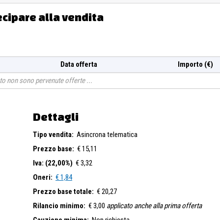
ecipare alla vendita
Data offerta
Importo (€)
o non sono pervenute offerte
Dettagli
Tipo vendita:
Asincrona telematica
Prezzo base:
€ 15,11
Iva: (22,00%)
€ 3,32
Oneri:
€ 1,84
Prezzo base totale:
€ 20,27
Rilancio minimo:
€ 3,00
applicato anche alla prima offerta