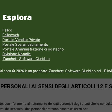
Esplora
Fallco
Fallcoweb
Portale Vendite Private
Portale Sovraindebitamento
Portale Amministrazione di sostegno
Divisione Notarile
Zucchetti Software Giuridico
ati.com © 2026 è un prodotto Zucchetti Software Giuridico srl
-
P.IV
ERSONALI AI SENSI DEGLI ARTICOLI 12 E 
o, con riferimento al trattamento dei dati personali degli utenti che lo consult
utenti del sito web i dati personali potranno essere utilizzati per: