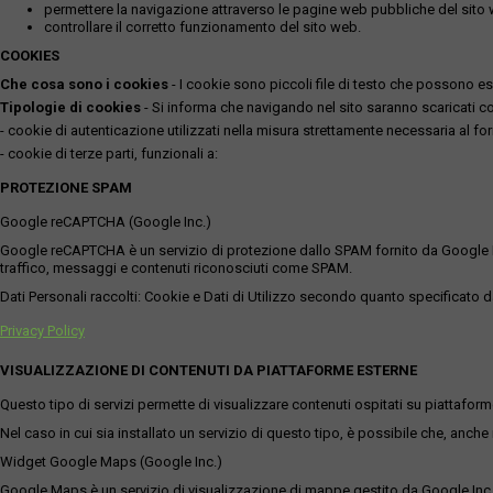
permettere la navigazione attraverso le pagine web pubbliche del sito
controllare il corretto funzionamento del sito web.
COOKIES
Che cosa sono i cookies
- I cookie sono piccoli file di testo che possono esse
Tipologie di cookies
- Si informa che navigando nel sito saranno scaricati coo
- cookie di autenticazione utilizzati nella misura strettamente necessaria al for
- cookie di terze parti, funzionali a:
PROTEZIONE SPAM
Google reCAPTCHA (Google Inc.)
Google reCAPTCHA è un servizio di protezione dallo SPAM fornito da Google Inc. Q
traffico, messaggi e contenuti riconosciuti come SPAM.
Dati Personali raccolti: Cookie e Dati di Utilizzo secondo quanto specificato da
Privacy Policy
VISUALIZZAZIONE DI CONTENUTI DA PIATTAFORME ESTERNE
Questo tipo di servizi permette di visualizzare contenuti ospitati su piattafor
Nel caso in cui sia installato un servizio di questo tipo, è possibile che, anche ne
Widget Google Maps (Google Inc.)
Google Maps è un servizio di visualizzazione di mappe gestito da Google Inc. c