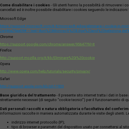
Come disabilitare i cookies
- Gli utenti hanno la possibilità di rimuovere 
cancellati ed è inoltre possibile disabilitare i cookies seguendo le indicazioni f
Microsoft Edge
https://support.microsoft.com/it-it/microsoft-edge/eliminare-i-cookie-in-m
2a946a29ae09#:~:text=Apri%20Microsoft%20Edge%20and%20seleziona,del
Chrome
https://support.google.com/chrome/answer/95647?hl=it
Firefox
http://support.mozilla.org/it/kb/Eliminare%20i%20cookie
Opera
http://www.opera.com/help/tutorials/security/privacy/
Safari
http://support.apple.com/kb/ph11920
Base giuridica del trattamento
- Il presente sito internet tratta i dati in b
strettamente necessari (di seguito “cookie tecnici”) per il funzionamento di qu
Dati personali raccolti e natura obbligatoria o facoltativa del conferi
informazioni raccolte in maniera automatizzata durante le visite degli utenti. 
indirizzo internet protocollo (IP);
tipo di browser e parametri del dispositivo usato per connettersi al sito