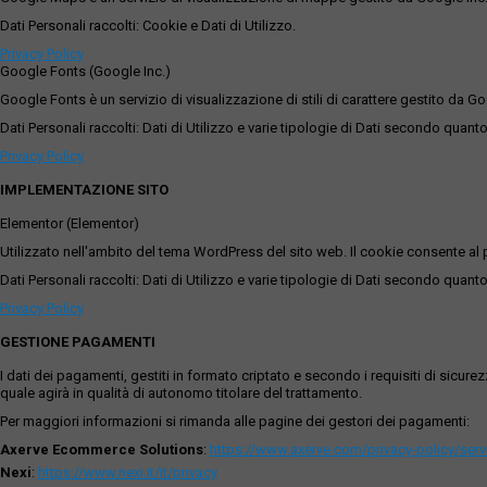
Dati Personali raccolti: Cookie e Dati di Utilizzo.
Privacy Policy
Google Fonts (Google Inc.)
Google Fonts è un servizio di visualizzazione di stili di carattere gestito da Go
Dati Personali raccolti: Dati di Utilizzo e varie tipologie di Dati secondo quanto
Privacy Policy
IMPLEMENTAZIONE SITO
Elementor (Elementor)
Utilizzato nell'ambito del tema WordPress del sito web. Il cookie consente al p
Dati Personali raccolti: Dati di Utilizzo e varie tipologie di Dati secondo quanto
Privacy Policy
GESTIONE PAGAMENTI
I dati dei pagamenti, gestiti in formato criptato e secondo i requisiti di sicur
quale agirà in qualità di autonomo titolare del trattamento.
Per maggiori informazioni si rimanda alle pagine dei gestori dei pagamenti:
Axerve Ecommerce Solutions
:
https://www.axerve.com/privacy-policy/ser
Nexi
:
https://www.nexi.it/it/privacy