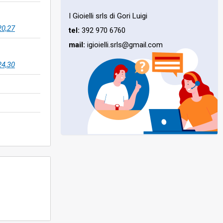
I Gioielli srls di Gori Luigi
20,27
tel:
392 970 6760
mail:
igioielli.srls@gmail.com
24,30