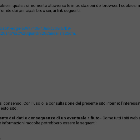
i cookie in qualsiasi momento attraverso le impostazioni del browser. I cooki
ornite dai principali browser, ai link seguenti:
icrosoft-edge-63947406-40ac-c3b8-57b9-
%20sito%2C%20quindi%20Cancella%20ora.
ase al consenso. Con l'uso o la consultazione del presente sito internet l’inter
esto sito.
mento dei dati e conseguenze di un eventuale rifiuto
- Come tutti i siti web
Le informazioni raccolte potrebbero essere le seguenti:
;