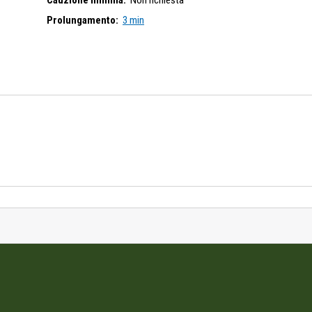
Cauzione minima:
Non richiesta
Prolungamento:
3 min