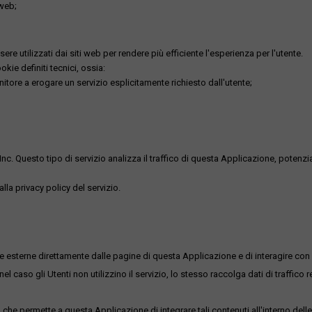
 web;
re utilizzati dai siti web per rendere più efficiente l'esperienza per l'utente.
kie definiti tecnici, ossia:
nitore a erogare un servizio esplicitamente richiesto dall'utente;
uesto tipo di servizio analizza il traffico di questa Applicazione, potenzialmen
lla privacy policy del servizio.
me esterne direttamente dalle pagine di questa Applicazione e di interagire con 
l caso gli Utenti non utilizzino il servizio, lo stesso raccolga dati di traffico rel
he permette a questa Applicazione di integrare tali contenuti all'interno delle