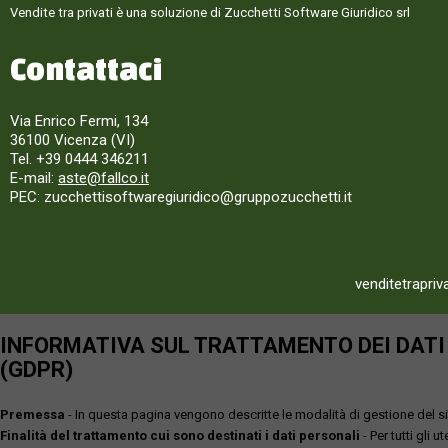
Vendite tra privati è una soluzione di Zucchetti Software Giuridico srl
Contattaci
Via Enrico Fermi, 134
36100 Vicenza (VI)
Tel. +39 0444 346211
E-mail:
aste@fallco.it
PEC: zucchettisoftwaregiuridico@gruppozucchetti.it
venditetrapriv
INFORMATIVA SUL TRATTAMENTO DEI DATI P
(GDPR)
Premessa
- In questa pagina vengono descritte le modalità di gestione del sit
Finalità del trattamento cui sono destinati i dati personali
- Per tutti gli 