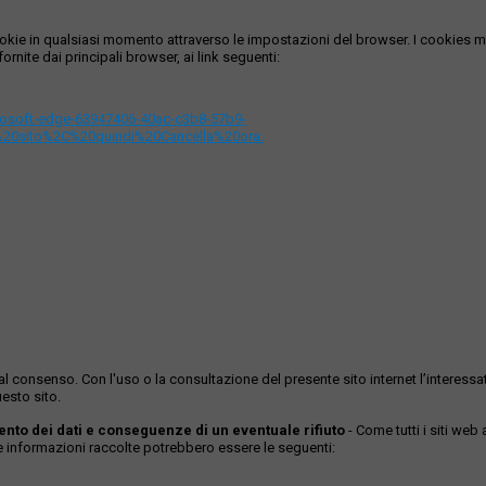
i cookie in qualsiasi momento attraverso le impostazioni del browser. I cooki
ornite dai principali browser, ai link seguenti:
icrosoft-edge-63947406-40ac-c3b8-57b9-
%20sito%2C%20quindi%20Cancella%20ora.
ase al consenso. Con l'uso o la consultazione del presente sito internet l’inter
esto sito.
mento dei dati e conseguenze di un eventuale rifiuto
- Come tutti i siti web
Le informazioni raccolte potrebbero essere le seguenti: