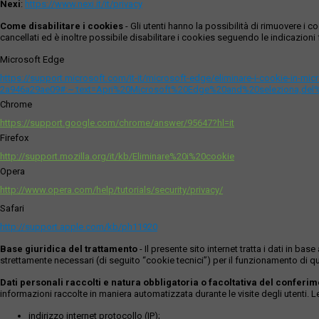
Nexi
:
https://www.nexi.it/it/privacy
Come disabilitare i cookies
- Gli utenti hanno la possibilità di rimuovere 
cancellati ed è inoltre possibile disabilitare i cookies seguendo le indicazioni f
Microsoft Edge
https://support.microsoft.com/it-it/microsoft-edge/eliminare-i-cookie-in-m
2a946a29ae09#:~:text=Apri%20Microsoft%20Edge%20and%20seleziona,del
Chrome
https://support.google.com/chrome/answer/95647?hl=it
Firefox
http://support.mozilla.org/it/kb/Eliminare%20i%20cookie
Opera
http://www.opera.com/help/tutorials/security/privacy/
Safari
http://support.apple.com/kb/ph11920
Base giuridica del trattamento
- Il presente sito internet tratta i dati in b
strettamente necessari (di seguito “cookie tecnici”) per il funzionamento di qu
Dati personali raccolti e natura obbligatoria o facoltativa del conferi
informazioni raccolte in maniera automatizzata durante le visite degli utenti. 
indirizzo internet protocollo (IP);