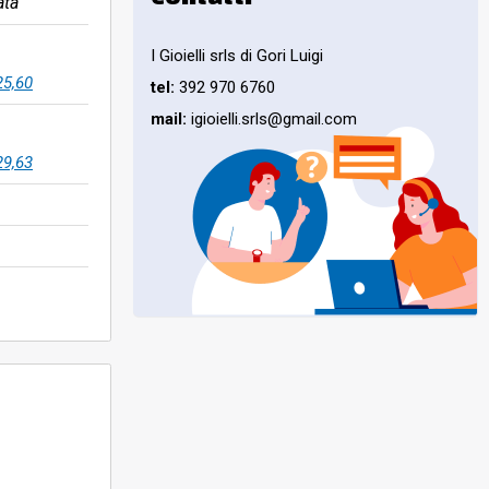
ata
I Gioielli srls di Gori Luigi
25,60
tel:
392 970 6760
mail:
igioielli.srls@gmail.com
29,63