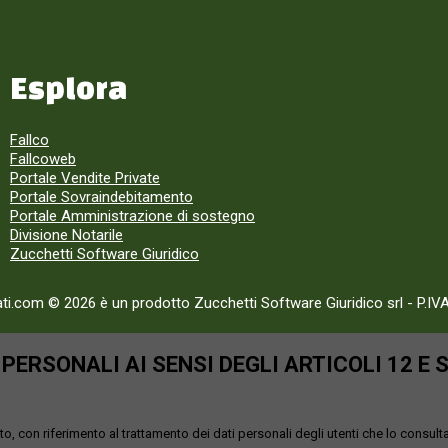
Esplora
Fallco
Fallcoweb
Portale Vendite Private
Portale Sovraindebitamento
Portale Amministrazione di sostegno
Divisione Notarile
Zucchetti Software Giuridico
ati.com © 2026 è un prodotto Zucchetti Software Giuridico srl
-
P.IV
ERSONALI AI SENSI DEGLI ARTICOLI 12 E 
o, con riferimento al trattamento dei dati personali degli utenti che lo consult