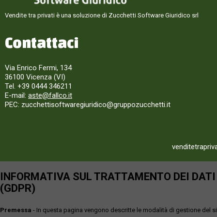
Vendite tra privati è una soluzione di Zucchetti Software Giuridico srl
Contattaci
Via Enrico Fermi, 134
36100 Vicenza (VI)
Tel. +39 0444 346211
E-mail:
aste@fallco.it
PEC: zucchettisoftwaregiuridico@gruppozucchetti.it
venditetrapriv
INFORMATIVA SUL TRATTAMENTO DEI DATI P
(GDPR)
Premessa
- In questa pagina vengono descritte le modalità di gestione del sit