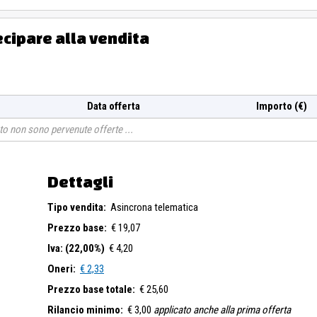
ecipare alla vendita
Data offerta
Importo (€)
o non sono pervenute offerte
Dettagli
Tipo vendita:
Asincrona telematica
Prezzo base:
€ 19,07
Iva: (22,00%)
€ 4,20
Oneri:
€ 2,33
Prezzo base totale:
€ 25,60
Rilancio minimo:
€ 3,00
applicato anche alla prima offerta