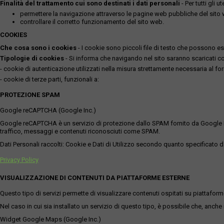
Finalità del trattamento cui sono destinati i dati personali
- Per tutti gli 
permettere la navigazione attraverso le pagine web pubbliche del sito
controllare il corretto funzionamento del sito web.
COOKIES
Che cosa sono i cookies
- I cookie sono piccoli file di testo che possono esse
Tipologie di cookies
- Si informa che navigando nel sito saranno scaricati coo
- cookie di autenticazione utilizzati nella misura strettamente necessaria al for
- cookie di terze parti, funzionali a:
PROTEZIONE SPAM
Google reCAPTCHA (Google Inc.)
Google reCAPTCHA è un servizio di protezione dallo SPAM fornito da Google Inc. Q
traffico, messaggi e contenuti riconosciuti come SPAM.
Dati Personali raccolti: Cookie e Dati di Utilizzo secondo quanto specificato da
Privacy Policy
VISUALIZZAZIONE DI CONTENUTI DA PIATTAFORME ESTERNE
Questo tipo di servizi permette di visualizzare contenuti ospitati su piattafor
Nel caso in cui sia installato un servizio di questo tipo, è possibile che, anche ne
Widget Google Maps (Google Inc.)