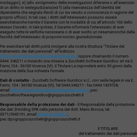
riciclaggio), e) (allo svolgimento delle investigazioni difensive o all’esercizio
di un diritto in sedegiudiziaria)ed f) (alla riservatezza dell’identità del
dipendente che segnala illeciti di cui sia venuto a conoscenza in ragione del
proprio ufficio). In tali casi, i diritti dell’interessato possono essere
esercitatianche tramite il Garante con le modalità di cui all’articolo 160 dello
stesso Decreto. In tale ipotesi, il Garante informerà l’interessato di aver
eseguito tutte le verifiche necessarie o di aver svolto un riesamenonché della
facoltà dell’interessato di proporre ricorso giurisdizionale.
Per esercitare tali diritti potrà rivolgersi alla nostra Struttura "Titolare del
trattamento dei dati personali" all'indirizzo
ufficio.privacy@zucchettisofwaregiuridico.it
oppure chiamando il numero
0444. 346211 o inviando una missiva a Zucchetti Software Giuridico srl via E.
Fermi,134 - 36100 Vicenza (VI). Il Titolare Le risponderà entro 30 giorni dalla
ricezione della Sua richiesta formale.
Dati di contatto
- Zucchetti Software Giuridico s.r.l., con sede legale in via E.
Fermi, 134 - 36100 Vicenza (VI); Tel 0444.346211 - fax 0444.1429728;
email:
ufficio.privacy@zucchettisoftwaregiuridico.it
,pec:
zucchettisoftwaregiuridico@gruppozucchetti.it
Responsabile della protezione dei dati
- Il Responsabile della protezione
dei dati ZHolding SPA nella persona del dott. Mario Brocca, tel.
0371/5943191, email:
dpo@zucchetti.it
,
pec:dpogruppozucchetti@gruppozucchetti.it
Il TITOLARE
del trattamento dei dati personali