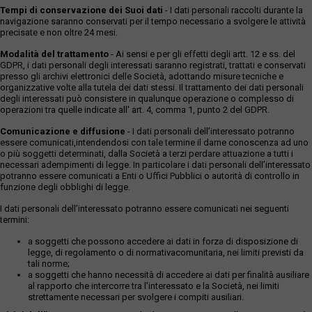
Tempi di conservazione dei Suoi dati
- I dati personali raccolti durante la
navigazione saranno conservati per il tempo necessario a svolgere le attività
precisate e non oltre 24 mesi.
Modalità del trattamento
- Ai sensi e per gli effetti degli artt. 12 e ss. del
GDPR, i dati personali degli interessati saranno registrati, trattati e conservati
presso gli archivi elettronici delle Società, adottando misure tecniche e
organizzative volte alla tutela dei dati stessi. Il trattamento dei dati personali
degli interessati può consistere in qualunque operazione o complesso di
operazioni tra quelle indicate all' art. 4, comma 1, punto 2 del GDPR.
Comunicazione e diffusione
- I dati personali dell’interessato potranno
essere comunicati,intendendosi con tale termine il darne conoscenza ad uno
o più soggetti determinati, dalla Società a terzi perdare attuazione a tutti i
necessari adempimenti di legge. In particolare i dati personali dell’interessato
potranno essere comunicati a Enti o Uffici Pubblici o autorità di controllo in
funzione degli obblighi di legge.
I dati personali dell’interessato potranno essere comunicati nei seguenti
termini:
a soggetti che possono accedere ai dati in forza di disposizione di
legge, di regolamento o di normativacomunitaria, nei limiti previsti da
tali norme;
a soggetti che hanno necessità di accedere ai dati per finalità ausiliare
al rapporto che intercorre tra l’interessato e la Società, nei limiti
strettamente necessari per svolgere i compiti ausiliari.