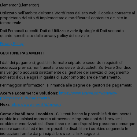
Elementor (Elementor)
Utilizzato nell'ambito del tema WordPress del sito web. Il cookie consente al
proprietario del sito di implementare o modificare il contenuto del sito in
tempo reale.
Dati Personali raccolti: Dati di Utilizzo e varie tipologie di Dati secondo
quanto specificato dalla privacy policy del servizio.
Privacy Policy
GESTIONE PAGAMENTI
I dati dei pagamenti, gestiti in formato criptato e secondo i requisiti di
sicurezza previsti, non transitano sui server di Zucchetti Software Giuridico
ma vengono acquisiti direttamente dal gestore del servizio di pagamento
richiesto il quale agirà in qualità di autonomo titolare del trattamento.
Per maggiori informazioni si rimanda alle pagine dei gestori dei pagamenti:
Axerve Ecommerce Solutions
:
https://www.axerve.com/privacy-
policy/servizi-di-pagamento
Nexi
:
https://www.nexi.it/it/privacy
Come disabilitare i cookies
- Gli utenti hanno la possibilità di rimuovere i
cookie in qualsiasi momento attraverso le impostazioni del browser. I
cookies memorizzati sul disco fisso del tuo dispositivo possono comunque
essere cancellati ed è inoltre possibile disabilitare i cookies seguendo le
indicazioni fornite dai principali browser, ai link seguenti: