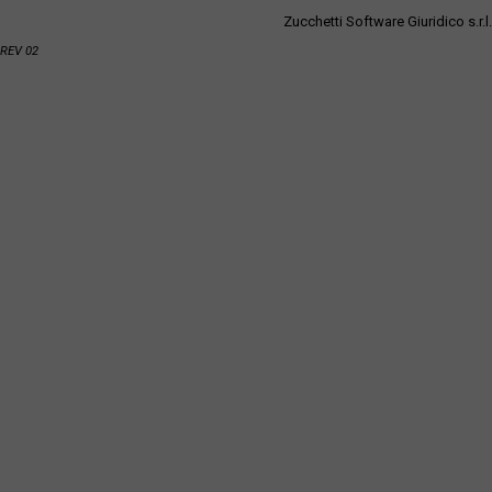
Zucchetti Software Giuridico s.r.l.
REV 02