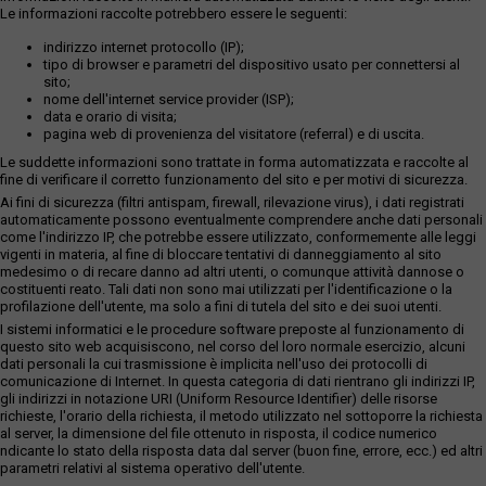
Le informazioni raccolte potrebbero essere le seguenti:
indirizzo internet protocollo (IP);
tipo di browser e parametri del dispositivo usato per connettersi al
sito;
nome dell'internet service provider (ISP);
data e orario di visita;
pagina web di provenienza del visitatore (referral) e di uscita.
Le suddette informazioni sono trattate in forma automatizzata e raccolte al
fine di verificare il corretto funzionamento del sito e per motivi di sicurezza.
Ai fini di sicurezza (filtri antispam, firewall, rilevazione virus), i dati registrati
automaticamente possono eventualmente comprendere anche dati personali
come l'indirizzo IP, che potrebbe essere utilizzato, conformemente alle leggi
vigenti in materia, al fine di bloccare tentativi di danneggiamento al sito
medesimo o di recare danno ad altri utenti, o comunque attività dannose o
costituenti reato. Tali dati non sono mai utilizzati per l'identificazione o la
profilazione dell'utente, ma solo a fini di tutela del sito e dei suoi utenti.
I sistemi informatici e le procedure software preposte al funzionamento di
questo sito web acquisiscono, nel corso del loro normale esercizio, alcuni
dati personali la cui trasmissione è implicita nell'uso dei protocolli di
comunicazione di Internet. In questa categoria di dati rientrano gli indirizzi IP,
gli indirizzi in notazione URI (Uniform Resource Identifier) delle risorse
richieste, l'orario della richiesta, il metodo utilizzato nel sottoporre la richiesta
al server, la dimensione del file ottenuto in risposta, il codice numerico
ndicante lo stato della risposta data dal server (buon fine, errore, ecc.) ed altri
parametri relativi al sistema operativo dell'utente.