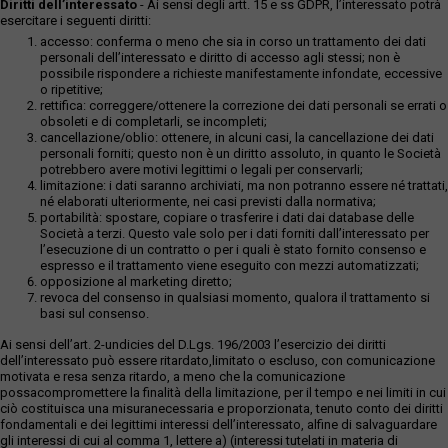
Diritti dell’interessato
- Ai sensi degli artt. 15 e ss GDPR, l’interessato potrà
esercitare i seguenti diritti:
accesso: conferma o meno che sia in corso un trattamento dei dati
personali dell’interessato e diritto di accesso agli stessi; non è
possibile rispondere a richieste manifestamente infondate, eccessive
o ripetitive;
rettifica: correggere/ottenere la correzione dei dati personali se errati o
obsoleti e di completarli, se incompleti;
cancellazione/oblio: ottenere, in alcuni casi, la cancellazione dei dati
personali forniti; questo non è un diritto assoluto, in quanto le Società
potrebbero avere motivi legittimi o legali per conservarli;
limitazione: i dati saranno archiviati, ma non potranno essere né trattati,
né elaborati ulteriormente, nei casi previsti dalla normativa;
portabilità: spostare, copiare o trasferire i dati dai database delle
Società a terzi. Questo vale solo per i dati forniti dall’interessato per
l’esecuzione di un contratto o per i quali è stato fornito consenso e
espresso e il trattamento viene eseguito con mezzi automatizzati;
opposizione al marketing diretto;
revoca del consenso in qualsiasi momento, qualora il trattamento si
basi sul consenso.
Ai sensi dell’art. 2-undicies del D.Lgs. 196/2003 l’esercizio dei diritti
dell’interessato può essere ritardato,limitato o escluso, con comunicazione
motivata e resa senza ritardo, a meno che la comunicazione
possacompromettere la finalità della limitazione, per il tempo e nei limiti in cui
ciò costituisca una misuranecessaria e proporzionata, tenuto conto dei diritti
fondamentali e dei legittimi interessi dell’interessato, alfine di salvaguardare
gli interessi di cui al comma 1, lettere a) (interessi tutelati in materia di