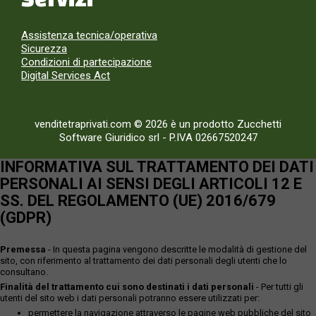
Assistenza tecnica/operativa
Sicurezza
Condizioni di partecipazione
Digital Services Act
venditetraprivati.com © 2026 è un prodotto Zucchetti
Software Giuridico srl
-
P.IVA 02667520247
INFORMATIVA SUL TRATTAMENTO DEI DATI
PERSONALI AI SENSI DEGLI ARTICOLI 12 E
SS. DEL REGOLAMENTO (UE) 2016/679
(GDPR)
Premessa
- In questa pagina vengono descritte le modalità di gestione del
sito, con riferimento al trattamento dei dati personali degli utenti che lo
consultano.
Finalità del trattamento cui sono destinati i dati personali
- Per tutti gli
utenti del sito web i dati personali potranno essere utilizzati per:
permettere la navigazione attraverso le pagine web pubbliche del sito