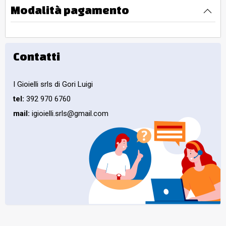
Modalità pagamento
Contatti
I Gioielli srls di Gori Luigi
tel:
392 970 6760
mail:
igioielli.srls@gmail.com