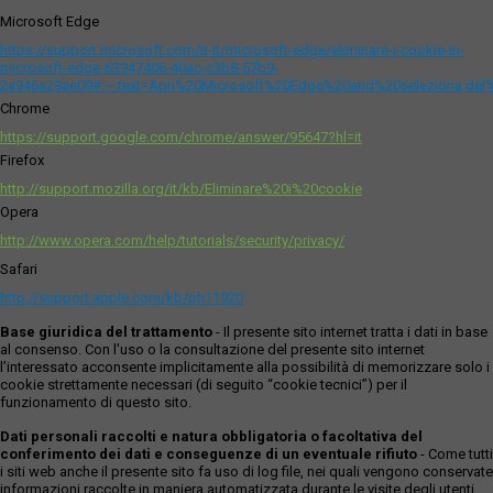
Microsoft Edge
https://support.microsoft.com/it-it/microsoft-edge/eliminare-i-cookie-in-
microsoft-edge-63947406-40ac-c3b8-57b9-
2a946a29ae09#:~:text=Apri%20Microsoft%20Edge%20and%20seleziona,del
Chrome
https://support.google.com/chrome/answer/95647?hl=it
Firefox
http://support.mozilla.org/it/kb/Eliminare%20i%20cookie
Opera
http://www.opera.com/help/tutorials/security/privacy/
Safari
http://support.apple.com/kb/ph11920
Base giuridica del trattamento
- Il presente sito internet tratta i dati in base
al consenso. Con l'uso o la consultazione del presente sito internet
l’interessato acconsente implicitamente alla possibilità di memorizzare solo i
cookie strettamente necessari (di seguito “cookie tecnici”) per il
funzionamento di questo sito.
Dati personali raccolti e natura obbligatoria o facoltativa del
conferimento dei dati e conseguenze di un eventuale rifiuto
- Come tutti
i siti web anche il presente sito fa uso di log file, nei quali vengono conservate
informazioni raccolte in maniera automatizzata durante le visite degli utenti.