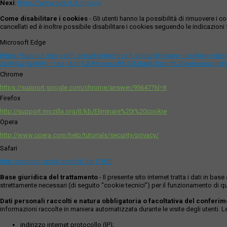
Nexi
:
https://www.nexi.it/it/privacy
Come disabilitare i cookies
- Gli utenti hanno la possibilità di rimuovere 
cancellati ed è inoltre possibile disabilitare i cookies seguendo le indicazioni f
Microsoft Edge
https://support.microsoft.com/it-it/microsoft-edge/eliminare-i-cookie-in-m
2a946a29ae09#:~:text=Apri%20Microsoft%20Edge%20and%20seleziona,del
Chrome
https://support.google.com/chrome/answer/95647?hl=it
Firefox
http://support.mozilla.org/it/kb/Eliminare%20i%20cookie
Opera
http://www.opera.com/help/tutorials/security/privacy/
Safari
http://support.apple.com/kb/ph11920
Base giuridica del trattamento
- Il presente sito internet tratta i dati in b
strettamente necessari (di seguito “cookie tecnici”) per il funzionamento di qu
Dati personali raccolti e natura obbligatoria o facoltativa del conferi
informazioni raccolte in maniera automatizzata durante le visite degli utenti. 
indirizzo internet protocollo (IP);