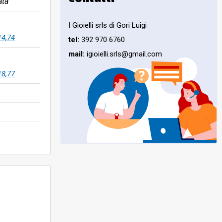
ata
I Gioielli srls di Gori Luigi
14,74
tel:
392 970 6760
mail:
igioielli.srls@gmail.com
18,77