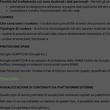
Finalità del trattamento cui sono destinati i dati personali
- Per tutti gli 
permettere la navigazione attraverso le pagine web pubbliche del sito
controllare il corretto funzionamento del sito web.
COOKIES
Che cosa sono i cookies
- I cookie sono piccoli file di testo che possono esse
Tipologie di cookies
- Si informa che navigando nel sito saranno scaricati coo
- cookie di autenticazione utilizzati nella misura strettamente necessaria al for
- cookie di terze parti, funzionali a:
PROTEZIONE SPAM
Google reCAPTCHA (Google Inc.)
Google reCAPTCHA è un servizio di protezione dallo SPAM fornito da Google Inc. Q
traffico, messaggi e contenuti riconosciuti come SPAM.
Dati Personali raccolti: Cookie e Dati di Utilizzo secondo quanto specificato da
Privacy Policy
VISUALIZZAZIONE DI CONTENUTI DA PIATTAFORME ESTERNE
Questo tipo di servizi permette di visualizzare contenuti ospitati su piattafor
Nel caso in cui sia installato un servizio di questo tipo, è possibile che, anche ne
Widget Google Maps (Google Inc.)