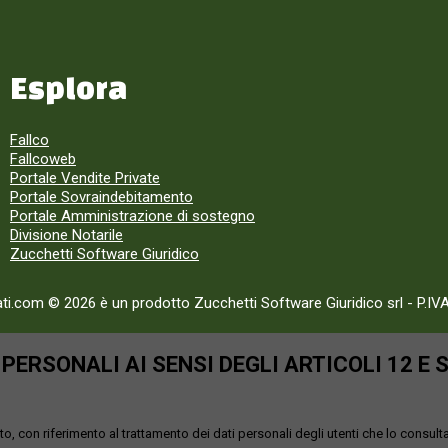
Esplora
Fallco
Fallcoweb
Portale Vendite Private
Portale Sovraindebitamento
Portale Amministrazione di sostegno
Divisione Notarile
Zucchetti Software Giuridico
ati.com © 2026 è un prodotto Zucchetti Software Giuridico srl
-
P.IV
ERSONALI AI SENSI DEGLI ARTICOLI 12 E 
o, con riferimento al trattamento dei dati personali degli utenti che lo consult