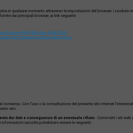
i cookie in qualsiasi momento attraverso le impostazioni del browser. I cooki
ornite dai principali browser, ai link seguenti:
icrosoft-edge-63947406-40ac-c3b8-57b9-
%20sito%2C%20quindi%20Cancella%20ora.
ase al consenso. Con l'uso o la consultazione del presente sito internet l’inter
esto sito.
mento dei dati e conseguenze di un eventuale rifiuto
- Come tutti i siti web
Le informazioni raccolte potrebbero essere le seguenti: