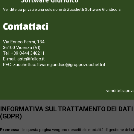
Vendite tra privati è una soluzione di Zucchetti Software Giuridico srl
Contattaci
Via Enrico Fermi, 134
36100 Vicenza (VI)
Tel. +39 0444 346211
E-mail:
aste@fallco.it
PEC: zucchettisoftwaregiuridico@gruppozucchetti.it
venditetrapriv
INFORMATIVA SUL TRATTAMENTO DEI DATI P
(GDPR)
Premessa
- In questa pagina vengono descritte le modalità di gestione del sit