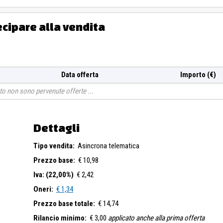
ecipare alla vendita
Data offerta
Importo (€)
o non sono pervenute offerte
Dettagli
Tipo vendita:
Asincrona telematica
Prezzo base:
€ 10,98
Iva: (22,00%)
€ 2,42
Oneri:
€ 1,34
Prezzo base totale:
€ 14,74
Rilancio minimo:
€ 3,00
applicato anche alla prima offerta