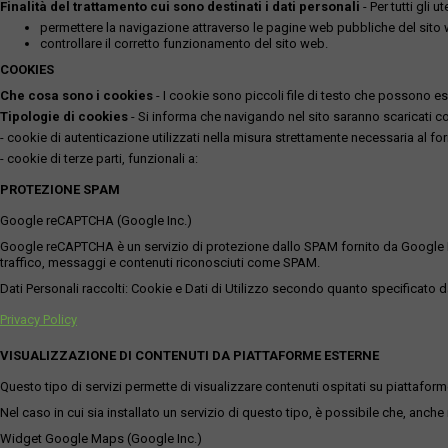
Finalità del trattamento cui sono destinati i dati personali
- Per tutti gli 
permettere la navigazione attraverso le pagine web pubbliche del sito
controllare il corretto funzionamento del sito web.
COOKIES
Che cosa sono i cookies
- I cookie sono piccoli file di testo che possono esse
Tipologie di cookies
- Si informa che navigando nel sito saranno scaricati coo
- cookie di autenticazione utilizzati nella misura strettamente necessaria al for
- cookie di terze parti, funzionali a:
PROTEZIONE SPAM
Google reCAPTCHA (Google Inc.)
Google reCAPTCHA è un servizio di protezione dallo SPAM fornito da Google Inc. Q
traffico, messaggi e contenuti riconosciuti come SPAM.
Dati Personali raccolti: Cookie e Dati di Utilizzo secondo quanto specificato da
Privacy Policy
VISUALIZZAZIONE DI CONTENUTI DA PIATTAFORME ESTERNE
Questo tipo di servizi permette di visualizzare contenuti ospitati su piattafor
Nel caso in cui sia installato un servizio di questo tipo, è possibile che, anche ne
Widget Google Maps (Google Inc.)