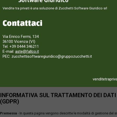
Vendite tra privati è una soluzione di Zucchetti Software Giuridico srl
Contattaci
Via Enrico Fermi, 134
36100 Vicenza (VI)
Tel. +39 0444 346211
E-mail:
aste@fallco.it
PEC: zucchettisoftwaregiuridico@gruppozucchetti.it
venditetrapriv
INFORMATIVA SUL TRATTAMENTO DEI DATI P
(GDPR)
Premessa
- In questa pagina vengono descritte le modalità di gestione del sit