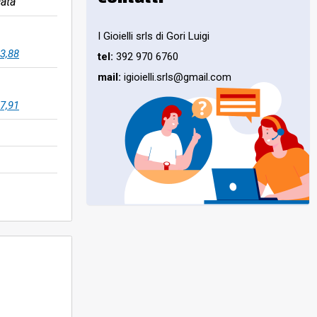
ata
I Gioielli srls di Gori Luigi
3,88
tel:
392 970 6760
mail:
igioielli.srls@gmail.com
7,91