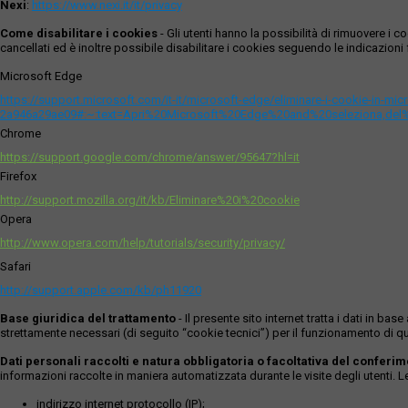
Nexi
:
https://www.nexi.it/it/privacy
Come disabilitare i cookies
- Gli utenti hanno la possibilità di rimuovere 
cancellati ed è inoltre possibile disabilitare i cookies seguendo le indicazioni f
Microsoft Edge
https://support.microsoft.com/it-it/microsoft-edge/eliminare-i-cookie-in-m
2a946a29ae09#:~:text=Apri%20Microsoft%20Edge%20and%20seleziona,del
Chrome
https://support.google.com/chrome/answer/95647?hl=it
Firefox
http://support.mozilla.org/it/kb/Eliminare%20i%20cookie
Opera
http://www.opera.com/help/tutorials/security/privacy/
Safari
http://support.apple.com/kb/ph11920
Base giuridica del trattamento
- Il presente sito internet tratta i dati in b
strettamente necessari (di seguito “cookie tecnici”) per il funzionamento di qu
Dati personali raccolti e natura obbligatoria o facoltativa del conferi
informazioni raccolte in maniera automatizzata durante le visite degli utenti. 
indirizzo internet protocollo (IP);