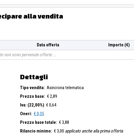
ecipare alla vendita
Data offerta
Importo (€)
o non sono pervenute offerte
Dettagli
Tipo vendita:
Asincrona telematica
Prezzo base:
€ 2,89
Iva: (22,00%)
€ 0,64
Oneri:
€ 0,35
Prezzo base totale:
€ 3,88
Rilancio minimo:
€ 3,00
applicato anche alla prima offerta