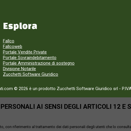
Esplora
Fallco
Fallcoweb
Portale Vendite Private
Portale Sovraindebitamento
Portale Amministrazione di sostegno
Divisione Notarile
Zucchetti Software Giuridico
ati.com © 2026 è un prodotto Zucchetti Software Giuridico srl
-
P.IV
ERSONALI AI SENSI DEGLI ARTICOLI 12 E 
o, con riferimento al trattamento dei dati personali degli utenti che lo consult