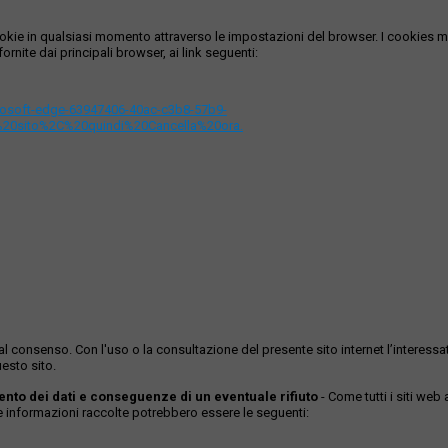
i cookie in qualsiasi momento attraverso le impostazioni del browser. I cooki
ornite dai principali browser, ai link seguenti:
icrosoft-edge-63947406-40ac-c3b8-57b9-
%20sito%2C%20quindi%20Cancella%20ora.
ase al consenso. Con l'uso o la consultazione del presente sito internet l’inter
esto sito.
mento dei dati e conseguenze di un eventuale rifiuto
- Come tutti i siti web
Le informazioni raccolte potrebbero essere le seguenti: