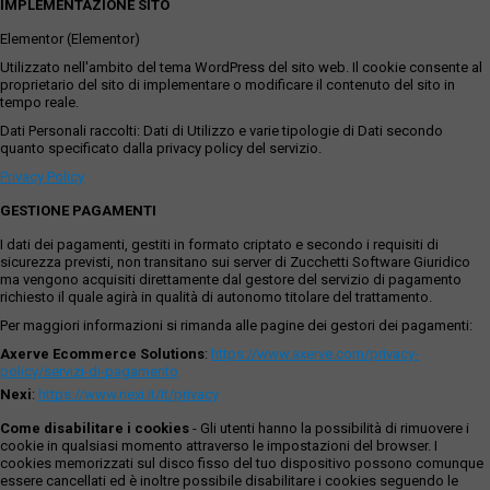
IMPLEMENTAZIONE SITO
Elementor (Elementor)
Utilizzato nell'ambito del tema WordPress del sito web. Il cookie consente al
proprietario del sito di implementare o modificare il contenuto del sito in
tempo reale.
Dati Personali raccolti: Dati di Utilizzo e varie tipologie di Dati secondo
quanto specificato dalla privacy policy del servizio.
Privacy Policy
GESTIONE PAGAMENTI
I dati dei pagamenti, gestiti in formato criptato e secondo i requisiti di
sicurezza previsti, non transitano sui server di Zucchetti Software Giuridico
ma vengono acquisiti direttamente dal gestore del servizio di pagamento
richiesto il quale agirà in qualità di autonomo titolare del trattamento.
Per maggiori informazioni si rimanda alle pagine dei gestori dei pagamenti:
Axerve Ecommerce Solutions
:
https://www.axerve.com/privacy-
policy/servizi-di-pagamento
Nexi
:
https://www.nexi.it/it/privacy
Come disabilitare i cookies
- Gli utenti hanno la possibilità di rimuovere i
cookie in qualsiasi momento attraverso le impostazioni del browser. I
cookies memorizzati sul disco fisso del tuo dispositivo possono comunque
essere cancellati ed è inoltre possibile disabilitare i cookies seguendo le