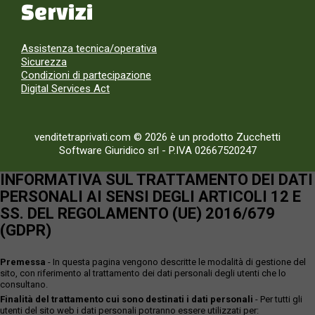
Servizi
Assistenza tecnica/operativa
Sicurezza
Condizioni di partecipazione
Digital Services Act
venditetraprivati.com © 2026 è un prodotto Zucchetti
Software Giuridico srl
-
P.IVA 02667520247
INFORMATIVA SUL TRATTAMENTO DEI DATI
PERSONALI AI SENSI DEGLI ARTICOLI 12 E
SS. DEL REGOLAMENTO (UE) 2016/679
(GDPR)
Premessa
- In questa pagina vengono descritte le modalità di gestione del
sito, con riferimento al trattamento dei dati personali degli utenti che lo
consultano.
Finalità del trattamento cui sono destinati i dati personali
- Per tutti gli
utenti del sito web i dati personali potranno essere utilizzati per: