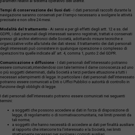
parametri relativi al sistema operativo dell'utente.
Tempi di conservazione dei Suoi dati
- I dati personali raccolti durante la
navigazione saranno conservati per il tempo necessario a svolgere le attività
precisate e non oltre 24 mesi.
Modalità del trattamento
- Ai sensi e per gli effetti degli artt. 12 e ss. del
GDPR, i dati personali degli interessati saranno registrati, trattati e conservati
presso gli archivi elettronici delle Società, adottando misure tecniche e
organizzative volte alla tutela dei dati stessi. Il trattamento dei dati personali
degli interessati può consistere in qualunque operazione o complesso di
operazioni tra quelle indicate all' art. 4, comma 1, punto 2 del GDPR.
Comunicazione e diffusione
- I dati personali dell’interessato potranno
essere comunicati,intendendosi con tale termine il darne conoscenza ad uno
o più soggetti determinati, dalla Società a terzi perdare attuazione a tutti i
necessari adempimenti di legge. In particolare i dati personali dell’interessato
potranno essere comunicati a Enti o Uffici Pubblici o autorità di controllo in
funzione degli obblighi di legge.
I dati personali dell’interessato potranno essere comunicati nei seguenti
termini:
a soggetti che possono accedere ai dati in forza di disposizione di
legge, di regolamento o di normativacomunitaria, nei limiti previsti da
tali norme;
a soggetti che hanno necessità di accedere ai dati per finalità ausiliare
al rapporto che intercorre tra l’interessato e la Società, nei limiti
strettamente necessari per svolgere i compiti ausiliari.