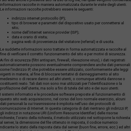
informazioni raccolte in maniera automatizzata durante le visite degli utenti.
Le informazioni raccolte potrebbero essere le seguenti:
indirizzo internet protocollo (IP);
tipo di browser e parametri del dispositivo usato per connettersi al
sito;
nome dell'internet service provider (ISP);
data e orario di visita;
pagina web di provenienza del visitatore (referral) e di uscita.
Le suddette informazioni sono trattate in forma automatizzata e raccolte al
fine di verificare il corretto funzionamento del sito e per motivi di sicurezza.
Ai fini di sicurezza (filtri antispam, firewall, rilevazione virus), i dati registrati
automaticamente possono eventualmente comprendere anche dati personali
come l'indirizzo IP, che potrebbe essere utilizzato, conformemente alle leggi
vigenti in materia, al fine di bloccare tentativi di danneggiamento al sito
medesimo o di recare danno ad altri utenti, o comunque attività dannose o
costituenti reato. Tali dati non sono mai utilizzati per l'identificazione o la
profilazione dell'utente, ma solo a fini di tutela del sito e dei suoi utenti.
I sistemi informatici e le procedure software preposte al funzionamento di
questo sito web acquisiscono, nel corso del loro normale esercizio, alcuni
dati personali la cui trasmissione è implicita nell'uso dei protocolli di
comunicazione di Internet. In questa categoria di dati rientrano gli indirizzi IP,
gli indirizzi in notazione URI (Uniform Resource Identifier) delle risorse
richieste, l'orario della richiesta, il metodo utilizzato nel sottoporre la richiesta
al server, la dimensione del file ottenuto in risposta, il codice numerico
ndicante lo stato della risposta data dal server (buon fine, errore, ecc.) ed altri