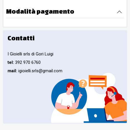
Modalità pagamento
Contatti
I Gioielli srls di Gori Luigi
tel:
392 970 6760
mail:
igioielli.srls@gmail.com