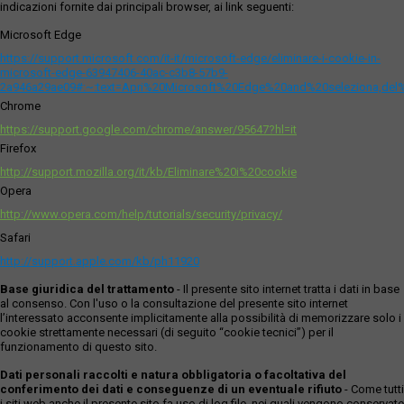
indicazioni fornite dai principali browser, ai link seguenti:
Microsoft Edge
https://support.microsoft.com/it-it/microsoft-edge/eliminare-i-cookie-in-
microsoft-edge-63947406-40ac-c3b8-57b9-
2a946a29ae09#:~:text=Apri%20Microsoft%20Edge%20and%20seleziona,del
Chrome
https://support.google.com/chrome/answer/95647?hl=it
Firefox
http://support.mozilla.org/it/kb/Eliminare%20i%20cookie
Opera
http://www.opera.com/help/tutorials/security/privacy/
Safari
http://support.apple.com/kb/ph11920
Base giuridica del trattamento
- Il presente sito internet tratta i dati in base
al consenso. Con l'uso o la consultazione del presente sito internet
l’interessato acconsente implicitamente alla possibilità di memorizzare solo i
cookie strettamente necessari (di seguito “cookie tecnici”) per il
funzionamento di questo sito.
Dati personali raccolti e natura obbligatoria o facoltativa del
conferimento dei dati e conseguenze di un eventuale rifiuto
- Come tutti
i siti web anche il presente sito fa uso di log file, nei quali vengono conservate