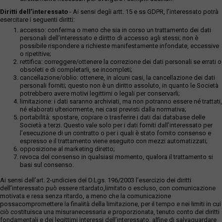
Diritti dell’interessato
- Ai sensi degli artt. 15 e ss GDPR, l’interessato potrà
esercitare i seguenti diritti:
accesso: conferma o meno che sia in corso un trattamento dei dati
personali dell’interessato e diritto di accesso agli stessi; non è
possibile rispondere a richieste manifestamente infondate, eccessive
o ripetitive;
rettifica: correggere/ottenere la correzione dei dati personali se errati o
obsoleti e di completarli, se incompleti;
cancellazione/oblio: ottenere, in alcuni casi, la cancellazione dei dati
personali forniti; questo non è un diritto assoluto, in quanto le Società
potrebbero avere motivi legittimi o legali per conservarli;
limitazione: i dati saranno archiviati, ma non potranno essere né trattati,
né elaborati ulteriormente, nei casi previsti dalla normativa;
portabilità: spostare, copiare o trasferire i dati dai database delle
Società a terzi. Questo vale solo per i dati forniti dall’interessato per
l’esecuzione di un contratto o per i quali è stato fornito consenso e
espresso e il trattamento viene eseguito con mezzi automatizzati;
opposizione al marketing diretto;
revoca del consenso in qualsiasi momento, qualora il trattamento si
basi sul consenso.
Ai sensi dell’art. 2-undicies del D.Lgs. 196/2003 l’esercizio dei diritti
dell’interessato può essere ritardato,limitato o escluso, con comunicazione
motivata e resa senza ritardo, a meno che la comunicazione
possacompromettere la finalità della limitazione, per il tempo e nei limiti in cui
ciò costituisca una misuranecessaria e proporzionata, tenuto conto dei diritti
fondamentali e dei legittimi interessi dell’interessato, alfine di salvaguardare