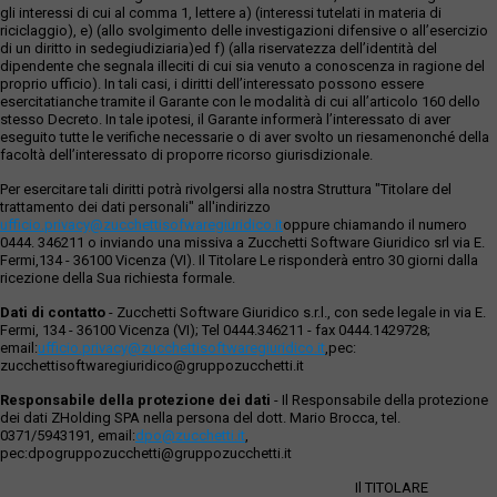
gli interessi di cui al comma 1, lettere a) (interessi tutelati in materia di
riciclaggio), e) (allo svolgimento delle investigazioni difensive o all’esercizio
di un diritto in sedegiudiziaria)ed f) (alla riservatezza dell’identità del
dipendente che segnala illeciti di cui sia venuto a conoscenza in ragione del
proprio ufficio). In tali casi, i diritti dell’interessato possono essere
esercitatianche tramite il Garante con le modalità di cui all’articolo 160 dello
stesso Decreto. In tale ipotesi, il Garante informerà l’interessato di aver
eseguito tutte le verifiche necessarie o di aver svolto un riesamenonché della
facoltà dell’interessato di proporre ricorso giurisdizionale.
Per esercitare tali diritti potrà rivolgersi alla nostra Struttura "Titolare del
trattamento dei dati personali" all'indirizzo
ufficio.privacy@zucchettisofwaregiuridico.it
oppure chiamando il numero
0444. 346211 o inviando una missiva a Zucchetti Software Giuridico srl via E.
Fermi,134 - 36100 Vicenza (VI). Il Titolare Le risponderà entro 30 giorni dalla
ricezione della Sua richiesta formale.
Dati di contatto
- Zucchetti Software Giuridico s.r.l., con sede legale in via E.
Fermi, 134 - 36100 Vicenza (VI); Tel 0444.346211 - fax 0444.1429728;
email:
ufficio.privacy@zucchettisoftwaregiuridico.it
,pec:
zucchettisoftwaregiuridico@gruppozucchetti.it
Responsabile della protezione dei dati
- Il Responsabile della protezione
dei dati ZHolding SPA nella persona del dott. Mario Brocca, tel.
0371/5943191, email:
dpo@zucchetti.it
,
pec:dpogruppozucchetti@gruppozucchetti.it
Il TITOLARE