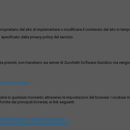
roprietario del sito di implementare o modificare il contenuto del sito in tempo
 specificato dalla privacy policy del servizio.
ezza previsti, non transitano sui server di Zucchetti Software Giuridico ma veng
vizi-di-pagamento
i cookie in qualsiasi momento attraverso le impostazioni del browser. I cooki
ornite dai principali browser, ai link seguenti:
icrosoft-edge-63947406-40ac-c3b8-57b9-
%20sito%2C%20quindi%20Cancella%20ora.