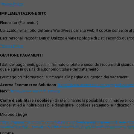
Privacy Policy
IMPLEMENTAZIONE SITO
Elementor (Elementor)
Utilizzato nell'ambito del tema WordPress del sito web. Il cookie consente al p
Dati Personali raccolti: Dati di Utilizzo e varie tipologie di Dati secondo quanto
Privacy Policy
GESTIONE PAGAMENTI
I dati dei pagamenti, gestiti in formato criptato e secondo i requisiti di sicur
quale agirà in qualità di autonomo titolare del trattamento.
Per maggiori informazioni si rimanda alle pagine dei gestori dei pagamenti:
Axerve Ecommerce Solutions
:
https://www.axerve.com/privacy-policy/ser
Nexi
:
https://www.nexi.it/it/privacy
Come disabilitare i cookies
- Gli utenti hanno la possibilità di rimuovere 
cancellati ed è inoltre possibile disabilitare i cookies seguendo le indicazioni f
Microsoft Edge
https://support.microsoft.com/it-it/microsoft-edge/eliminare-i-cookie-in-m
2a946a29ae09#:~:text=Apri%20Microsoft%20Edge%20and%20seleziona,del
Chrome