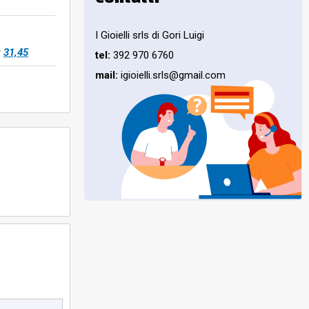
I Gioielli srls di Gori Luigi
:
31,45
tel:
392 970 6760
mail:
igioielli.srls@gmail.com