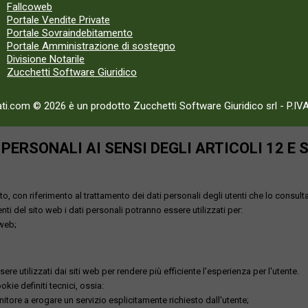
Fallcoweb
Portale Vendite Private
Portale Sovraindebitamento
Portale Amministrazione di sostegno
Divisione Notarile
Zucchetti Software Giuridico
ati.com © 2026 è un prodotto Zucchetti Software Giuridico srl
-
P.IV
ERSONALI AI SENSI DEGLI ARTICOLI 12 E 
o, con riferimento al trattamento dei dati personali degli utenti che lo consult
utenti del sito web i dati personali potranno essere utilizzati per:
 web;
re utilizzati dai siti web per rendere più efficiente l'esperienza per l'utente.
kie definiti tecnici, ossia:
nitore a erogare un servizio esplicitamente richiesto dall'utente;