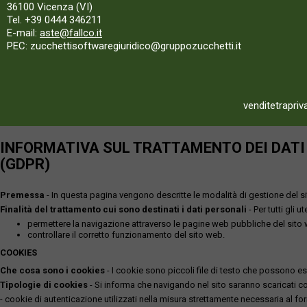
36100 Vicenza (VI)
Tel. +39 0444 346211
E-mail:
aste@fallco.it
PEC: zucchettisoftwaregiuridico@gruppozucchetti.it
venditetrapriv
INFORMATIVA SUL TRATTAMENTO DEI DATI P
(GDPR)
Premessa
- In questa pagina vengono descritte le modalità di gestione del sit
Finalità del trattamento cui sono destinati i dati personali
- Per tutti gli 
permettere la navigazione attraverso le pagine web pubbliche del sito
controllare il corretto funzionamento del sito web.
COOKIES
Che cosa sono i cookies
- I cookie sono piccoli file di testo che possono esse
Tipologie di cookies
- Si informa che navigando nel sito saranno scaricati coo
- cookie di autenticazione utilizzati nella misura strettamente necessaria al for