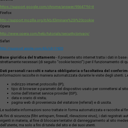
https://support.google.com/chrome/answer/95647?hl=it
Firefox
http://support.mozilla.org/it/kb/Eliminare%20i%20cookie
Opera
http://www.opera.com/help/tutorials/security/privacy/
Safari
http://support.apple.com/kb/ph11920
Base giuridica del trattamento
- Il presente sito internet tratta i dati in b
strettamente necessari (di seguito “cookie tecnici”) per il funzionamento di qu
Dati personali raccolti e natura obbligatoria o facoltativa del conferi
informazioni raccolte in maniera automatizzata durante le visite degli utenti. 
indirizzo internet protocollo (IP);
tipo di browser e parametri del dispositivo usato per connettersi al sito
nome dell'internet service provider (ISP);
data e orario di visita;
pagina web di provenienza del visitatore (referral) e di uscita.
Le suddette informazioni sono trattate in forma automatizzata e raccolte al fine
Ai fini di sicurezza (filtri antispam, firewall, rilevazione virus), i dati reg
vigenti in materia, al fine di bloccare tentativi di danneggiamento al sito medes
dell'utente, ma solo a fini di tutela del sito e dei suoi utenti.