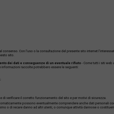
ase al consenso. Con l'uso o la consultazione del presente sito internet l’inter
esto sito.
mento dei dati e conseguenze di un eventuale rifiuto
- Come tutti i siti web
Le informazioni raccolte potrebbero essere le seguenti:
;
 di verificare il corretto funzionamento del sito e per motivi di sicurezza.
istrati automaticamente possono eventualmente comprendere anche dati personali c
imo o di recare danno ad altri utenti, o comunque attività dannose o costituenti r