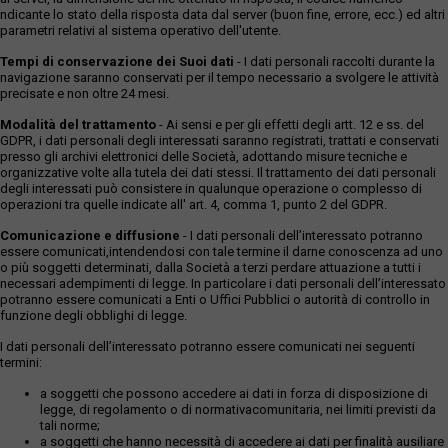
ndicante lo stato della risposta data dal server (buon fine, errore, ecc.) ed altri
parametri relativi al sistema operativo dell'utente.
Tempi di conservazione dei Suoi dati
- I dati personali raccolti durante la
navigazione saranno conservati per il tempo necessario a svolgere le attività
precisate e non oltre 24 mesi.
Modalità del trattamento
- Ai sensi e per gli effetti degli artt. 12 e ss. del
GDPR, i dati personali degli interessati saranno registrati, trattati e conservati
presso gli archivi elettronici delle Società, adottando misure tecniche e
organizzative volte alla tutela dei dati stessi. Il trattamento dei dati personali
degli interessati può consistere in qualunque operazione o complesso di
operazioni tra quelle indicate all' art. 4, comma 1, punto 2 del GDPR.
Comunicazione e diffusione
- I dati personali dell’interessato potranno
essere comunicati,intendendosi con tale termine il darne conoscenza ad uno
o più soggetti determinati, dalla Società a terzi perdare attuazione a tutti i
necessari adempimenti di legge. In particolare i dati personali dell’interessato
potranno essere comunicati a Enti o Uffici Pubblici o autorità di controllo in
funzione degli obblighi di legge.
I dati personali dell’interessato potranno essere comunicati nei seguenti
termini:
a soggetti che possono accedere ai dati in forza di disposizione di
legge, di regolamento o di normativacomunitaria, nei limiti previsti da
tali norme;
a soggetti che hanno necessità di accedere ai dati per finalità ausiliare