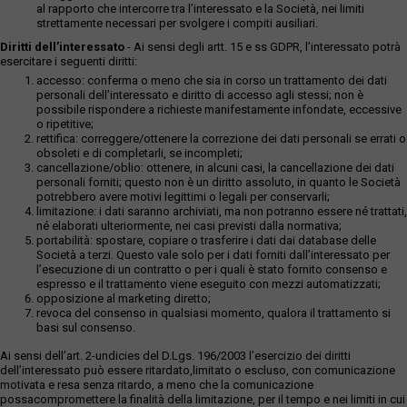
al rapporto che intercorre tra l’interessato e la Società, nei limiti
strettamente necessari per svolgere i compiti ausiliari.
Diritti dell’interessato
- Ai sensi degli artt. 15 e ss GDPR, l’interessato potrà
esercitare i seguenti diritti:
accesso: conferma o meno che sia in corso un trattamento dei dati
personali dell’interessato e diritto di accesso agli stessi; non è
possibile rispondere a richieste manifestamente infondate, eccessive
o ripetitive;
rettifica: correggere/ottenere la correzione dei dati personali se errati o
obsoleti e di completarli, se incompleti;
cancellazione/oblio: ottenere, in alcuni casi, la cancellazione dei dati
personali forniti; questo non è un diritto assoluto, in quanto le Società
potrebbero avere motivi legittimi o legali per conservarli;
limitazione: i dati saranno archiviati, ma non potranno essere né trattati,
né elaborati ulteriormente, nei casi previsti dalla normativa;
portabilità: spostare, copiare o trasferire i dati dai database delle
Società a terzi. Questo vale solo per i dati forniti dall’interessato per
l’esecuzione di un contratto o per i quali è stato fornito consenso e
espresso e il trattamento viene eseguito con mezzi automatizzati;
opposizione al marketing diretto;
revoca del consenso in qualsiasi momento, qualora il trattamento si
basi sul consenso.
Ai sensi dell’art. 2-undicies del D.Lgs. 196/2003 l’esercizio dei diritti
dell’interessato può essere ritardato,limitato o escluso, con comunicazione
motivata e resa senza ritardo, a meno che la comunicazione
possacompromettere la finalità della limitazione, per il tempo e nei limiti in cui