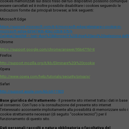
cookies memorizzati sul disco fisso del tuo dispositivo possono comunque
essere cancellati ed è inoltre possibile disabilitare i cookies seguendo le
indicazioni fornite dai principali browser, ai link seguenti:
Microsoft Edge
https://support.microsoft.com/it-it/microsoft-edge/eliminare-i-cookie-in-
microsoft-edge-63947406-40ac-c3b8-57b9-
2a946a29ae09#:~:text=Apri%20Microsoft%20Edge%20and%20seleziona,del
Chrome
https://support.google.com/chrome/answer/95647?hl=it
Firefox
http://support.mozilla.org/it/kb/Eliminare%20i%20cookie
Opera
http://www.opera.com/help/tutorials/security/privacy/
Safari
http://support.apple.com/kb/ph11920
Base giuridica del trattamento
- Il presente sito internet tratta i dati in base
al consenso. Con l'uso o la consultazione del presente sito internet
l’interessato acconsente implicitamente alla possibilità di memorizzare solo i
cookie strettamente necessari (di seguito “cookie tecnici”) per il
funzionamento di questo sito.
Dati personali raccolti e natura obbligatoria o facoltativa del