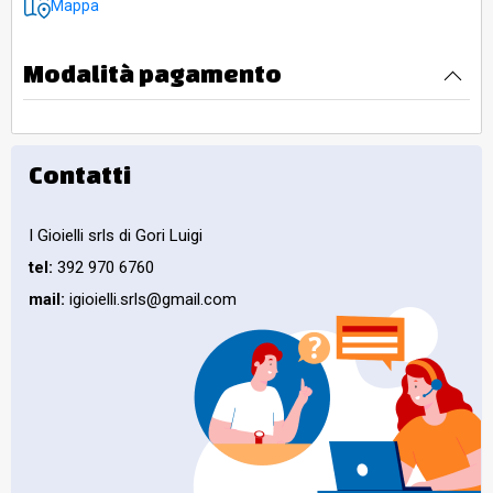
Mappa
Modalità pagamento
Contatti
I Gioielli srls di Gori Luigi
tel:
392 970 6760
mail:
igioielli.srls@gmail.com