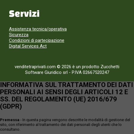
Servizi
Assistenza tecnica/operativa
Sicurezza
Condizioni di partecipazione
Digital Services Act
venditetraprivati.com © 2026 è un prodotto Zucchetti
Software Giuridico srl
-
P.IVA 02667520247
INFORMATIVA SUL TRATTAMENTO DEI DATI
PERSONALI AI SENSI DEGLI ARTICOLI 12 E
SS. DEL REGOLAMENTO (UE) 2016/679
(GDPR)
Premessa
- In questa pagina vengono descritte le modalità di gestione del
sito, con riferimento al trattamento dei dati personali degli utenti che lo
consultano.