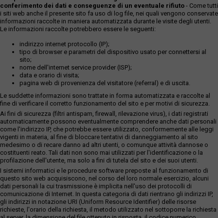
conferimento dei dati e conseguenze di un eventuale rifiuto
- Come tutti
i siti web anche il presente sito fa uso di log file, nei quali vengono conservate
informazioni raccolte in maniera automatizzata durante le visite degli utenti.
Le informazioni raccolte potrebbero essere le seguenti:
indirizzo internet protocollo (IP);
tipo di browser e parametri del dispositivo usato per connettersi al
sito;
nome dell'internet service provider (ISP);
data e orario di visita;
pagina web di provenienza del visitatore (referral) e di uscita.
Le suddette informazioni sono trattate in forma automatizzata e raccolte al
fine di verificare il corretto funzionamento del sito e per motivi di sicurezza.
Ai fini di sicurezza (filtri antispam, firewall, rilevazione virus), i dati registrati
automaticamente possono eventualmente comprendere anche dati personali
come l'indirizzo IP, che potrebbe essere utilizzato, conformemente alle leggi
vigenti in materia, al fine di bloccare tentativi di danneggiamento al sito
medesimo o di recare danno ad altri utenti, o comunque attività dannose o
costituenti reato. Tali dati non sono mai utilizzati per l'identificazione o la
profilazione dell'utente, ma solo a fini di tutela del sito e dei suoi utenti.
I sistemi informatici e le procedure software preposte al funzionamento di
questo sito web acquisiscono, nel corso del loro normale esercizio, alcuni
dati personali la cui trasmissione è implicita nell'uso dei protocolli di
comunicazione di Internet. In questa categoria di dati rientrano gli indirizzi IP,
gli indirizzi in notazione URI (Uniform Resource Identifier) delle risorse
richieste, l'orario della richiesta, il metodo utilizzato nel sottoporre la richiesta
al server, la dimensione del file ottenuto in risposta, il codice numerico