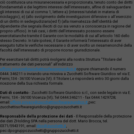
ciò costituisca una misuranecessaria e proporzionata, tenuto conto dei diritti
fondamentali e dei legittimi interessi dell’interessato, alfine di salvaguardare
gli interessi di cui al comma 1, lettere a) (interessi tutelati in materia di
riciclaggio), e) (allo svolgimento delle investigazioni difensive o all’esercizio
di un diritto in sedegiudiziaria)ed f) (alla riservatezza dell’identità del
dipendente che segnala illeciti di cui sia venuto a conoscenza in ragione del
proprio ufficio). In tali casi, i diritti dell’interessato possono essere
esercitatianche tramite il Garante con le modalità di cui all’articolo 160 dello
stesso Decreto. In tale ipotesi, il Garante informerà l’interessato di aver
eseguito tutte le verifiche necessarie o di aver svolto un riesamenonché della
facoltà dell’interessato di proporre ricorso giurisdizionale.
Per esercitare tali diritti potrà rivolgersi alla nostra Struttura "Titolare del
trattamento dei dati personali" all'indirizzo
ufficio.privacy@zucchettisofwaregiuridico.it
oppure chiamando il numero
0444. 346211 o inviando una missiva a Zucchetti Software Giuridico srl via E.
Fermi,134 - 36100 Vicenza (VI). Il Titolare Le risponderà entro 30 giorni dalla
ricezione della Sua richiesta formale.
Dati di contatto
- Zucchetti Software Giuridico s.r.l., con sede legale in via E.
Fermi, 134 - 36100 Vicenza (VI); Tel 0444.346211 - fax 0444.1429728;
email:
ufficio.privacy@zucchettisoftwaregiuridico.it
,pec:
zucchettisoftwaregiuridico@gruppozucchetti.it
Responsabile della protezione dei dati
- Il Responsabile della protezione
dei dati ZHolding SPA nella persona del dott. Mario Brocca, tel.
0371/5943191, email:
dpo@zucchetti.it
,
pec:dpogruppozucchetti@gruppozucchetti.it