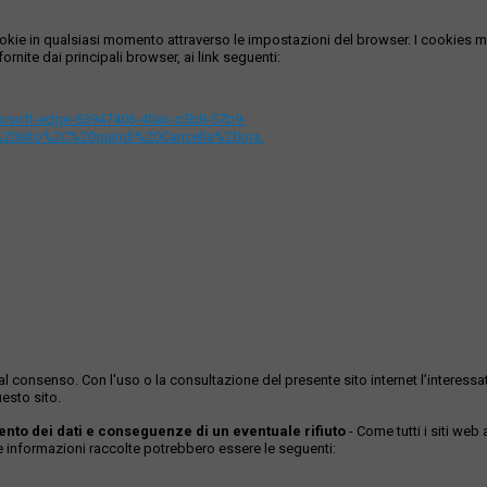
i cookie in qualsiasi momento attraverso le impostazioni del browser. I cooki
ornite dai principali browser, ai link seguenti:
icrosoft-edge-63947406-40ac-c3b8-57b9-
%20sito%2C%20quindi%20Cancella%20ora.
ase al consenso. Con l'uso o la consultazione del presente sito internet l’inter
esto sito.
mento dei dati e conseguenze di un eventuale rifiuto
- Come tutti i siti web
Le informazioni raccolte potrebbero essere le seguenti: