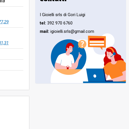
ata
I Gioielli srls di Gori Luigi
77,29
tel:
392 970 6760
mail:
igioielli.srls@gmail.com
81,31