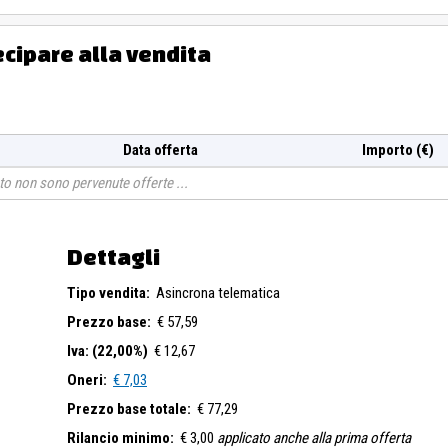
ecipare alla vendita
Data offerta
Importo (€)
o non sono pervenute offerte
Dettagli
Tipo vendita:
Asincrona telematica
Prezzo base:
€ 57,59
Iva: (22,00%)
€ 12,67
Oneri:
€ 7,03
Prezzo base totale:
€ 77,29
Rilancio minimo:
€ 3,00
applicato anche alla prima offerta