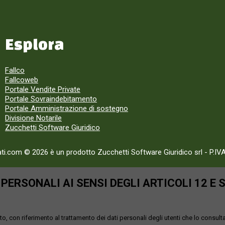
Esplora
Fallco
Fallcoweb
Portale Vendite Private
Portale Sovraindebitamento
Portale Amministrazione di sostegno
Divisione Notarile
Zucchetti Software Giuridico
ati.com © 2026 è un prodotto Zucchetti Software Giuridico srl
-
P.IV
ERSONALI AI SENSI DEGLI ARTICOLI 12 E 
o, con riferimento al trattamento dei dati personali degli utenti che lo consult