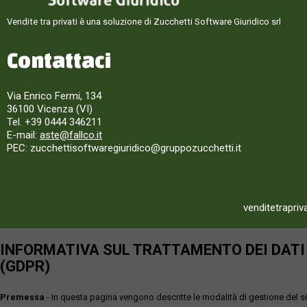
Vendite tra privati è una soluzione di Zucchetti Software Giuridico srl
Contattaci
Via Enrico Fermi, 134
36100 Vicenza (VI)
Tel. +39 0444 346211
E-mail:
aste@fallco.it
PEC: zucchettisoftwaregiuridico@gruppozucchetti.it
venditetrapriv
INFORMATIVA SUL TRATTAMENTO DEI DATI P
(GDPR)
Premessa
- In questa pagina vengono descritte le modalità di gestione del sit