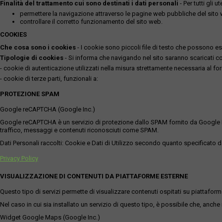
Finalità del trattamento cui sono destinati i dati personali
- Per tutti gli 
permettere la navigazione attraverso le pagine web pubbliche del sito
controllare il corretto funzionamento del sito web.
COOKIES
Che cosa sono i cookies
- I cookie sono piccoli file di testo che possono esse
Tipologie di cookies
- Si informa che navigando nel sito saranno scaricati coo
- cookie di autenticazione utilizzati nella misura strettamente necessaria al for
- cookie di terze parti, funzionali a:
PROTEZIONE SPAM
Google reCAPTCHA (Google Inc.)
Google reCAPTCHA è un servizio di protezione dallo SPAM fornito da Google Inc. Q
traffico, messaggi e contenuti riconosciuti come SPAM.
Dati Personali raccolti: Cookie e Dati di Utilizzo secondo quanto specificato da
Privacy Policy
VISUALIZZAZIONE DI CONTENUTI DA PIATTAFORME ESTERNE
Questo tipo di servizi permette di visualizzare contenuti ospitati su piattafor
Nel caso in cui sia installato un servizio di questo tipo, è possibile che, anche ne
Widget Google Maps (Google Inc.)