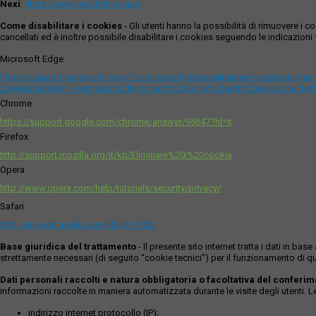
Nexi
:
https://www.nexi.it/it/privacy
Come disabilitare i cookies
- Gli utenti hanno la possibilità di rimuovere 
cancellati ed è inoltre possibile disabilitare i cookies seguendo le indicazioni f
Microsoft Edge
https://support.microsoft.com/it-it/microsoft-edge/eliminare-i-cookie-in-m
2a946a29ae09#:~:text=Apri%20Microsoft%20Edge%20and%20seleziona,del
Chrome
https://support.google.com/chrome/answer/95647?hl=it
Firefox
http://support.mozilla.org/it/kb/Eliminare%20i%20cookie
Opera
http://www.opera.com/help/tutorials/security/privacy/
Safari
http://support.apple.com/kb/ph11920
Base giuridica del trattamento
- Il presente sito internet tratta i dati in b
strettamente necessari (di seguito “cookie tecnici”) per il funzionamento di qu
Dati personali raccolti e natura obbligatoria o facoltativa del conferi
informazioni raccolte in maniera automatizzata durante le visite degli utenti. 
indirizzo internet protocollo (IP);