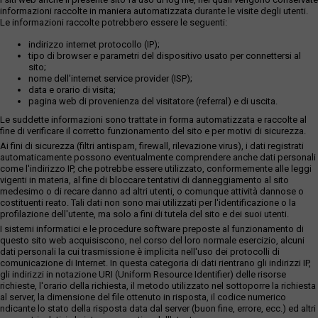
informazioni raccolte in maniera automatizzata durante le visite degli utenti.
Le informazioni raccolte potrebbero essere le seguenti:
indirizzo internet protocollo (IP);
tipo di browser e parametri del dispositivo usato per connettersi al
sito;
nome dell'internet service provider (ISP);
data e orario di visita;
pagina web di provenienza del visitatore (referral) e di uscita.
Le suddette informazioni sono trattate in forma automatizzata e raccolte al
fine di verificare il corretto funzionamento del sito e per motivi di sicurezza.
Ai fini di sicurezza (filtri antispam, firewall, rilevazione virus), i dati registrati
automaticamente possono eventualmente comprendere anche dati personali
come l'indirizzo IP, che potrebbe essere utilizzato, conformemente alle leggi
vigenti in materia, al fine di bloccare tentativi di danneggiamento al sito
medesimo o di recare danno ad altri utenti, o comunque attività dannose o
costituenti reato. Tali dati non sono mai utilizzati per l'identificazione o la
profilazione dell'utente, ma solo a fini di tutela del sito e dei suoi utenti.
I sistemi informatici e le procedure software preposte al funzionamento di
questo sito web acquisiscono, nel corso del loro normale esercizio, alcuni
dati personali la cui trasmissione è implicita nell'uso dei protocolli di
comunicazione di Internet. In questa categoria di dati rientrano gli indirizzi IP,
gli indirizzi in notazione URI (Uniform Resource Identifier) delle risorse
richieste, l'orario della richiesta, il metodo utilizzato nel sottoporre la richiesta
al server, la dimensione del file ottenuto in risposta, il codice numerico
ndicante lo stato della risposta data dal server (buon fine, errore, ecc.) ed altri