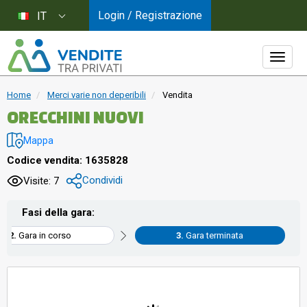
Login / Registrazione
IT
Home
Merci varie non deperibili
Vendita
ORECCHINI NUOVI
Mappa
Codice vendita: 1635828
Condividi
Visite: 7
Fasi della gara:
Gara in corso
Gara terminata