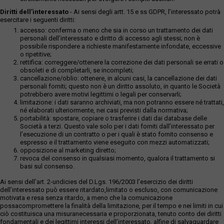
Diritti dell’interessato
- Ai sensi degli artt. 15 e ss GDPR, l’interessato potrà
esercitare i seguenti diritti:
accesso: conferma o meno che sia in corso un trattamento dei dati
personali dell’interessato e diritto di accesso agli stessi; non è
possibile rispondere a richieste manifestamente infondate, eccessive
o ripetitive;
rettifica: correggere/ottenere la correzione dei dati personali se errati o
obsoleti e di completarli, se incompleti;
cancellazione/oblio: ottenere, in alcuni casi, la cancellazione dei dati
personali forniti; questo non è un diritto assoluto, in quanto le Società
potrebbero avere motivi legittimi o legali per conservarli;
limitazione: i dati saranno archiviati, ma non potranno essere né trattati,
né elaborati ulteriormente, nei casi previsti dalla normativa;
portabilità: spostare, copiare o trasferire i dati dai database delle
Società a terzi. Questo vale solo per i dati forniti dall’interessato per
l’esecuzione di un contratto o per i quali è stato fornito consenso e
espresso e il trattamento viene eseguito con mezzi automatizzati;
opposizione al marketing diretto;
revoca del consenso in qualsiasi momento, qualora il trattamento si
basi sul consenso.
Ai sensi dell’art. 2-undicies del D.Lgs. 196/2003 l’esercizio dei diritti
dell’interessato può essere ritardato,limitato o escluso, con comunicazione
motivata e resa senza ritardo, a meno che la comunicazione
possacompromettere la finalità della limitazione, per il tempo e nei limiti in cui
ciò costituisca una misuranecessaria e proporzionata, tenuto conto dei diritti
fondamentali e dei legittimi interessi dell’interessato, alfine di salvaguardare