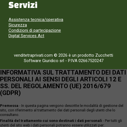
Servizi
Assistenza tecnica/operativa
Sicurezza
Condizioni di partecipazione
Digital Services Act
venditetraprivati.com © 2026 è un prodotto Zucchetti
Software Giuridico srl
-
P.IVA 02667520247
INFORMATIVA SUL TRATTAMENTO DEI DATI
PERSONALI AI SENSI DEGLI ARTICOLI 12 E
SS. DEL REGOLAMENTO (UE) 2016/679
(GDPR)
Premessa
- In questa pagina vengono descritte le modalità di gestione del
sito, con riferimento al trattamento dei dati personali degli utenti che lo
consultano.
Finalità del trattamento cui sono destinati i dati personali
- Per tutti gli
utenti del sito web i dati personali potranno essere utilizzati per: