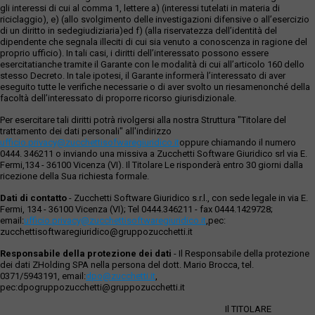
gli interessi di cui al comma 1, lettere a) (interessi tutelati in materia di
riciclaggio), e) (allo svolgimento delle investigazioni difensive o all’esercizio
di un diritto in sedegiudiziaria)ed f) (alla riservatezza dell’identità del
dipendente che segnala illeciti di cui sia venuto a conoscenza in ragione del
proprio ufficio). In tali casi, i diritti dell’interessato possono essere
esercitatianche tramite il Garante con le modalità di cui all’articolo 160 dello
stesso Decreto. In tale ipotesi, il Garante informerà l’interessato di aver
eseguito tutte le verifiche necessarie o di aver svolto un riesamenonché della
facoltà dell’interessato di proporre ricorso giurisdizionale.
Per esercitare tali diritti potrà rivolgersi alla nostra Struttura "Titolare del
trattamento dei dati personali" all'indirizzo
ufficio.privacy@zucchettisofwaregiuridico.it
oppure chiamando il numero
0444. 346211 o inviando una missiva a Zucchetti Software Giuridico srl via E.
Fermi,134 - 36100 Vicenza (VI). Il Titolare Le risponderà entro 30 giorni dalla
ricezione della Sua richiesta formale.
Dati di contatto
- Zucchetti Software Giuridico s.r.l., con sede legale in via E.
Fermi, 134 - 36100 Vicenza (VI); Tel 0444.346211 - fax 0444.1429728;
email:
ufficio.privacy@zucchettisoftwaregiuridico.it
,pec:
zucchettisoftwaregiuridico@gruppozucchetti.it
Responsabile della protezione dei dati
- Il Responsabile della protezione
dei dati ZHolding SPA nella persona del dott. Mario Brocca, tel.
0371/5943191, email:
dpo@zucchetti.it
,
pec:dpogruppozucchetti@gruppozucchetti.it
Il TITOLARE