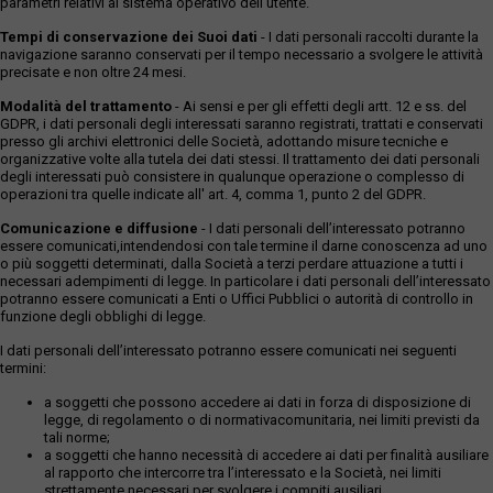
parametri relativi al sistema operativo dell'utente.
Tempi di conservazione dei Suoi dati
- I dati personali raccolti durante la
navigazione saranno conservati per il tempo necessario a svolgere le attività
precisate e non oltre 24 mesi.
Modalità del trattamento
- Ai sensi e per gli effetti degli artt. 12 e ss. del
GDPR, i dati personali degli interessati saranno registrati, trattati e conservati
presso gli archivi elettronici delle Società, adottando misure tecniche e
organizzative volte alla tutela dei dati stessi. Il trattamento dei dati personali
degli interessati può consistere in qualunque operazione o complesso di
operazioni tra quelle indicate all' art. 4, comma 1, punto 2 del GDPR.
Comunicazione e diffusione
- I dati personali dell’interessato potranno
essere comunicati,intendendosi con tale termine il darne conoscenza ad uno
o più soggetti determinati, dalla Società a terzi perdare attuazione a tutti i
necessari adempimenti di legge. In particolare i dati personali dell’interessato
potranno essere comunicati a Enti o Uffici Pubblici o autorità di controllo in
funzione degli obblighi di legge.
I dati personali dell’interessato potranno essere comunicati nei seguenti
termini:
a soggetti che possono accedere ai dati in forza di disposizione di
legge, di regolamento o di normativacomunitaria, nei limiti previsti da
tali norme;
a soggetti che hanno necessità di accedere ai dati per finalità ausiliare
al rapporto che intercorre tra l’interessato e la Società, nei limiti
strettamente necessari per svolgere i compiti ausiliari.