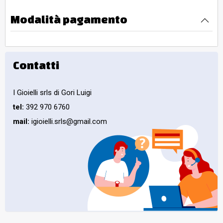
Modalità pagamento
Contatti
I Gioielli srls di Gori Luigi
tel:
392 970 6760
mail:
igioielli.srls@gmail.com