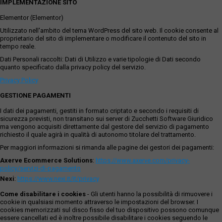
IMPLEMENTAZIONE SITO
Elementor (Elementor)
Utilizzato nell'ambito del tema WordPress del sito web. Il cookie consente al
proprietario del sito di implementare o modificare il contenuto del sito in
tempo reale.
Dati Personali raccolti: Dati di Utilizzo e varie tipologie di Dati secondo
quanto specificato dalla privacy policy del servizio.
Privacy Policy
GESTIONE PAGAMENTI
I dati dei pagamenti, gestiti in formato criptato e secondo i requisiti di
sicurezza previsti, non transitano sui server di Zucchetti Software Giuridico
ma vengono acquisiti direttamente dal gestore del servizio di pagamento
richiesto il quale agirà in qualità di autonomo titolare del trattamento.
Per maggiori informazioni si rimanda alle pagine dei gestori dei pagamenti:
Axerve Ecommerce Solutions
:
https://www.axerve.com/privacy-
policy/servizi-di-pagamento
Nexi
:
https://www.nexi.it/it/privacy
Come disabilitare i cookies
- Gli utenti hanno la possibilità di rimuovere i
cookie in qualsiasi momento attraverso le impostazioni del browser. I
cookies memorizzati sul disco fisso del tuo dispositivo possono comunque
essere cancellati ed è inoltre possibile disabilitare i cookies seguendo le