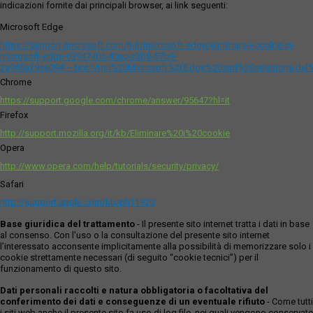
indicazioni fornite dai principali browser, ai link seguenti:
Microsoft Edge
https://support.microsoft.com/it-it/microsoft-edge/eliminare-i-cookie-in-
microsoft-edge-63947406-40ac-c3b8-57b9-
2a946a29ae09#:~:text=Apri%20Microsoft%20Edge%20and%20seleziona,del
Chrome
https://support.google.com/chrome/answer/95647?hl=it
Firefox
http://support.mozilla.org/it/kb/Eliminare%20i%20cookie
Opera
http://www.opera.com/help/tutorials/security/privacy/
Safari
http://support.apple.com/kb/ph11920
Base giuridica del trattamento
- Il presente sito internet tratta i dati in base
al consenso. Con l'uso o la consultazione del presente sito internet
l’interessato acconsente implicitamente alla possibilità di memorizzare solo i
cookie strettamente necessari (di seguito “cookie tecnici”) per il
funzionamento di questo sito.
Dati personali raccolti e natura obbligatoria o facoltativa del
conferimento dei dati e conseguenze di un eventuale rifiuto
- Come tutti
i siti web anche il presente sito fa uso di log file, nei quali vengono conservate