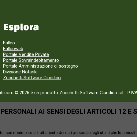
Esplora
Fallco
Fallcoweb
Portale Vendite Private
Portale Sovraindebitamento
Portale Amministrazione di sostegno
Divisione Notarile
Zucchetti Software Giuridico
ati.com © 2026 è un prodotto Zucchetti Software Giuridico srl
-
P.IV
ERSONALI AI SENSI DEGLI ARTICOLI 12 E 
o, con riferimento al trattamento dei dati personali degli utenti che lo consult