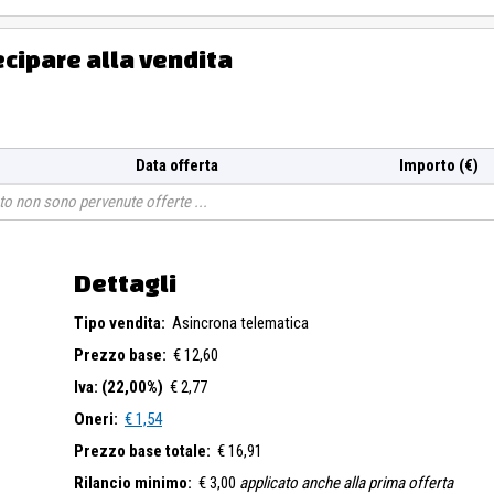
ecipare alla vendita
Data offerta
Importo (€)
o non sono pervenute offerte
Dettagli
Tipo vendita:
Asincrona telematica
Prezzo base:
€ 12,60
Iva: (22,00%)
€ 2,77
Oneri:
€ 1,54
Prezzo base totale:
€ 16,91
Rilancio minimo:
€ 3,00
applicato anche alla prima offerta