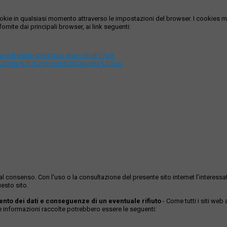
i cookie in qualsiasi momento attraverso le impostazioni del browser. I cooki
ornite dai principali browser, ai link seguenti:
icrosoft-edge-63947406-40ac-c3b8-57b9-
%20sito%2C%20quindi%20Cancella%20ora.
ase al consenso. Con l'uso o la consultazione del presente sito internet l’inter
esto sito.
mento dei dati e conseguenze di un eventuale rifiuto
- Come tutti i siti web
Le informazioni raccolte potrebbero essere le seguenti: