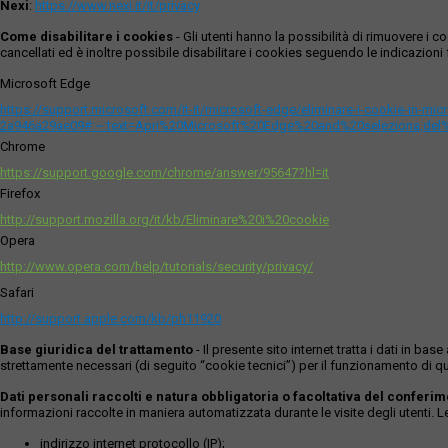
Nexi
:
https://www.nexi.it/it/privacy
Come disabilitare i cookies
- Gli utenti hanno la possibilità di rimuovere 
cancellati ed è inoltre possibile disabilitare i cookies seguendo le indicazioni f
Microsoft Edge
https://support.microsoft.com/it-it/microsoft-edge/eliminare-i-cookie-in-m
2a946a29ae09#:~:text=Apri%20Microsoft%20Edge%20and%20seleziona,del
Chrome
https://support.google.com/chrome/answer/95647?hl=it
Firefox
http://support.mozilla.org/it/kb/Eliminare%20i%20cookie
Opera
http://www.opera.com/help/tutorials/security/privacy/
Safari
http://support.apple.com/kb/ph11920
Base giuridica del trattamento
- Il presente sito internet tratta i dati in b
strettamente necessari (di seguito “cookie tecnici”) per il funzionamento di qu
Dati personali raccolti e natura obbligatoria o facoltativa del conferi
informazioni raccolte in maniera automatizzata durante le visite degli utenti. 
indirizzo internet protocollo (IP);