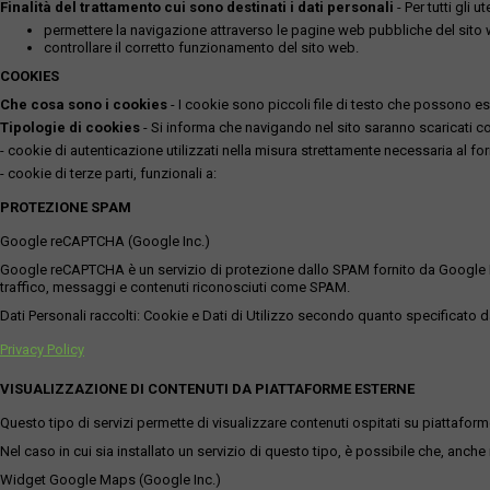
Finalità del trattamento cui sono destinati i dati personali
- Per tutti gli 
permettere la navigazione attraverso le pagine web pubbliche del sito
controllare il corretto funzionamento del sito web.
COOKIES
Che cosa sono i cookies
- I cookie sono piccoli file di testo che possono esse
Tipologie di cookies
- Si informa che navigando nel sito saranno scaricati coo
- cookie di autenticazione utilizzati nella misura strettamente necessaria al for
- cookie di terze parti, funzionali a:
PROTEZIONE SPAM
Google reCAPTCHA (Google Inc.)
Google reCAPTCHA è un servizio di protezione dallo SPAM fornito da Google Inc. Q
traffico, messaggi e contenuti riconosciuti come SPAM.
Dati Personali raccolti: Cookie e Dati di Utilizzo secondo quanto specificato da
Privacy Policy
VISUALIZZAZIONE DI CONTENUTI DA PIATTAFORME ESTERNE
Questo tipo di servizi permette di visualizzare contenuti ospitati su piattafor
Nel caso in cui sia installato un servizio di questo tipo, è possibile che, anche ne
Widget Google Maps (Google Inc.)