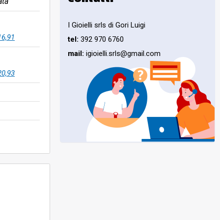
ata
I Gioielli srls di Gori Luigi
16,91
tel:
392 970 6760
mail:
igioielli.srls@gmail.com
20,93