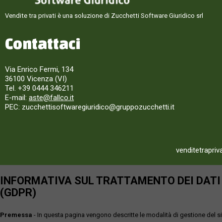
Vendite tra privati è una soluzione di Zucchetti Software Giuridico srl
Contattaci
Via Enrico Fermi, 134
36100 Vicenza (VI)
Tel. +39 0444 346211
E-mail:
aste@fallco.it
PEC: zucchettisoftwaregiuridico@gruppozucchetti.it
venditetrapriv
INFORMATIVA SUL TRATTAMENTO DEI DATI P
(GDPR)
Premessa
- In questa pagina vengono descritte le modalità di gestione del sit