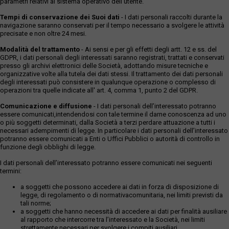
parametri relativi al sistema operativo dell'utente.
Tempi di conservazione dei Suoi dati
- I dati personali raccolti durante la
navigazione saranno conservati per il tempo necessario a svolgere le attività
precisate e non oltre 24 mesi.
Modalità del trattamento
- Ai sensi e per gli effetti degli artt. 12 e ss. del
GDPR, i dati personali degli interessati saranno registrati, trattati e conservati
presso gli archivi elettronici delle Società, adottando misure tecniche e
organizzative volte alla tutela dei dati stessi. Il trattamento dei dati personali
degli interessati può consistere in qualunque operazione o complesso di
operazioni tra quelle indicate all' art. 4, comma 1, punto 2 del GDPR.
Comunicazione e diffusione
- I dati personali dell’interessato potranno
essere comunicati,intendendosi con tale termine il darne conoscenza ad uno
o più soggetti determinati, dalla Società a terzi perdare attuazione a tutti i
necessari adempimenti di legge. In particolare i dati personali dell’interessato
potranno essere comunicati a Enti o Uffici Pubblici o autorità di controllo in
funzione degli obblighi di legge.
I dati personali dell’interessato potranno essere comunicati nei seguenti
termini:
a soggetti che possono accedere ai dati in forza di disposizione di
legge, di regolamento o di normativacomunitaria, nei limiti previsti da
tali norme;
a soggetti che hanno necessità di accedere ai dati per finalità ausiliare
al rapporto che intercorre tra l’interessato e la Società, nei limiti
strettamente necessari per svolgere i compiti ausiliari.