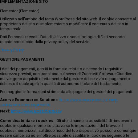
IMPLEMENTAZIONE SITO
Elementor (Elementor)
Utilizzato nell'ambito del tema WordPress del sito web. Il cookie consente al
proprietario del sito di implementare o modificare il contenuto del sito in
tempo reale.
Dati Personali raccolti: Dati di Utilizzo e varie tipologie di Dati secondo
quanto specificato dalla privacy policy del servizio.
Privacy Policy
GESTIONE PAGAMENTI
I dati dei pagamenti, gestiti in formato criptato e secondo i requisiti di
sicurezza previsti, non transitano sui server di Zucchetti Software Giuridico
ma vengono acquisiti direttamente dal gestore del servizio di pagamento
richiesto il quale agirà in qualità di autonomo titolare del trattamento.
Per maggiori informazioni si rimanda alle pagine dei gestori dei pagamenti:
Axerve Ecommerce Solutions
:
https://www.axerve.com/privacy-
policy/servizi-di-pagamento
Nexi
:
https://www.nexi.it/it/privacy
Come disabilitare i cookies
- Gli utenti hanno la possibilità di rimuovere i
cookie in qualsiasi momento attraverso le impostazioni del browser. I
cookies memorizzati sul disco fisso del tuo dispositivo possono comunque
essere cancellati ed è inoltre possibile disabilitare i cookies seguendo le