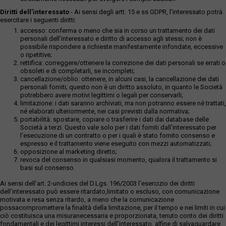
Diritti dell’interessato
- Ai sensi degli artt. 15 e ss GDPR, l’interessato potrà
esercitare i seguenti diritti:
accesso: conferma o meno che sia in corso un trattamento dei dati
personali dell’interessato e diritto di accesso agli stessi; non è
possibile rispondere a richieste manifestamente infondate, eccessive
o ripetitive;
rettifica: correggere/ottenere la correzione dei dati personali se errati o
obsoleti e di completarli, se incompleti;
cancellazione/oblio: ottenere, in alcuni casi, la cancellazione dei dati
personali forniti; questo non è un diritto assoluto, in quanto le Società
potrebbero avere motivi legittimi o legali per conservarli;
limitazione: i dati saranno archiviati, ma non potranno essere né trattati,
né elaborati ulteriormente, nei casi previsti dalla normativa;
portabilità: spostare, copiare o trasferire i dati dai database delle
Società a terzi. Questo vale solo per i dati forniti dall’interessato per
l’esecuzione di un contratto o per i quali è stato fornito consenso e
espresso e il trattamento viene eseguito con mezzi automatizzati;
opposizione al marketing diretto;
revoca del consenso in qualsiasi momento, qualora il trattamento si
basi sul consenso.
Ai sensi dell’art. 2-undicies del D.Lgs. 196/2003 l’esercizio dei diritti
dell’interessato può essere ritardato,limitato o escluso, con comunicazione
motivata e resa senza ritardo, a meno che la comunicazione
possacompromettere la finalità della limitazione, per il tempo e nei limiti in cui
ciò costituisca una misuranecessaria e proporzionata, tenuto conto dei diritti
fondamentali e dei legittimi interessi dell’interessato, alfine di salvaguardare