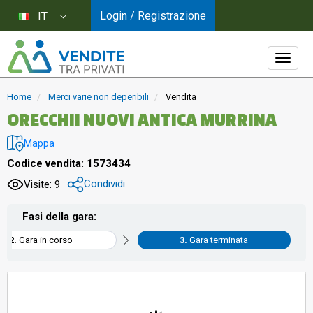
Login / Registrazione
IT
Home
Merci varie non deperibili
Vendita
ORECCHII NUOVI ANTICA MURRINA
Mappa
Codice vendita: 1573434
Condividi
Visite: 9
Fasi della gara:
Gara in corso
Gara terminata