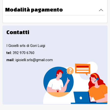
Modalità pagamento
Contatti
I Gioielli srls di Gori Luigi
tel:
392 970 6760
mail:
igioielli.srls@gmail.com