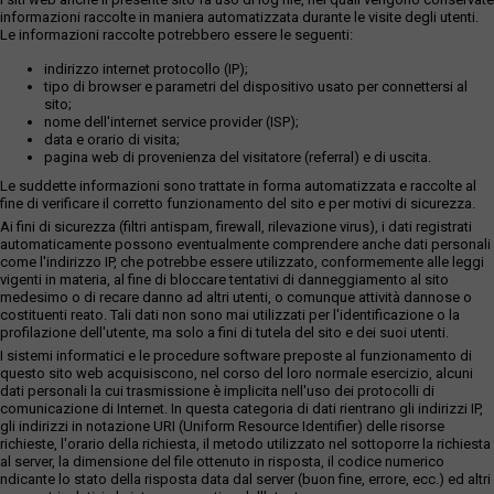
informazioni raccolte in maniera automatizzata durante le visite degli utenti.
Le informazioni raccolte potrebbero essere le seguenti:
indirizzo internet protocollo (IP);
tipo di browser e parametri del dispositivo usato per connettersi al
sito;
nome dell'internet service provider (ISP);
data e orario di visita;
pagina web di provenienza del visitatore (referral) e di uscita.
Le suddette informazioni sono trattate in forma automatizzata e raccolte al
fine di verificare il corretto funzionamento del sito e per motivi di sicurezza.
Ai fini di sicurezza (filtri antispam, firewall, rilevazione virus), i dati registrati
automaticamente possono eventualmente comprendere anche dati personali
come l'indirizzo IP, che potrebbe essere utilizzato, conformemente alle leggi
vigenti in materia, al fine di bloccare tentativi di danneggiamento al sito
medesimo o di recare danno ad altri utenti, o comunque attività dannose o
costituenti reato. Tali dati non sono mai utilizzati per l'identificazione o la
profilazione dell'utente, ma solo a fini di tutela del sito e dei suoi utenti.
I sistemi informatici e le procedure software preposte al funzionamento di
questo sito web acquisiscono, nel corso del loro normale esercizio, alcuni
dati personali la cui trasmissione è implicita nell'uso dei protocolli di
comunicazione di Internet. In questa categoria di dati rientrano gli indirizzi IP,
gli indirizzi in notazione URI (Uniform Resource Identifier) delle risorse
richieste, l'orario della richiesta, il metodo utilizzato nel sottoporre la richiesta
al server, la dimensione del file ottenuto in risposta, il codice numerico
ndicante lo stato della risposta data dal server (buon fine, errore, ecc.) ed altri