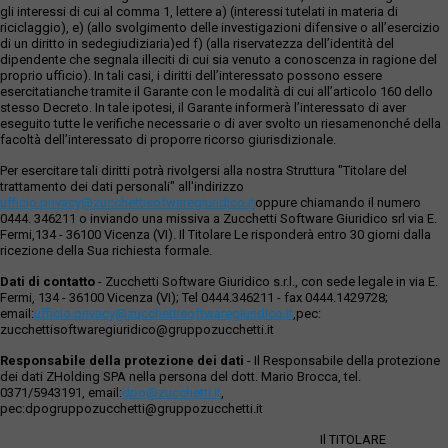
gli interessi di cui al comma 1, lettere a) (interessi tutelati in materia di
riciclaggio), e) (allo svolgimento delle investigazioni difensive o all’esercizio
di un diritto in sedegiudiziaria)ed f) (alla riservatezza dell’identità del
dipendente che segnala illeciti di cui sia venuto a conoscenza in ragione del
proprio ufficio). In tali casi, i diritti dell’interessato possono essere
esercitatianche tramite il Garante con le modalità di cui all’articolo 160 dello
stesso Decreto. In tale ipotesi, il Garante informerà l’interessato di aver
eseguito tutte le verifiche necessarie o di aver svolto un riesamenonché della
facoltà dell’interessato di proporre ricorso giurisdizionale.
Per esercitare tali diritti potrà rivolgersi alla nostra Struttura "Titolare del
trattamento dei dati personali" all'indirizzo
ufficio.privacy@zucchettisofwaregiuridico.it
oppure chiamando il numero
0444. 346211 o inviando una missiva a Zucchetti Software Giuridico srl via E.
Fermi,134 - 36100 Vicenza (VI). Il Titolare Le risponderà entro 30 giorni dalla
ricezione della Sua richiesta formale.
Dati di contatto
- Zucchetti Software Giuridico s.r.l., con sede legale in via E.
Fermi, 134 - 36100 Vicenza (VI); Tel 0444.346211 - fax 0444.1429728;
email:
ufficio.privacy@zucchettisoftwaregiuridico.it
,pec:
zucchettisoftwaregiuridico@gruppozucchetti.it
Responsabile della protezione dei dati
- Il Responsabile della protezione
dei dati ZHolding SPA nella persona del dott. Mario Brocca, tel.
0371/5943191, email:
dpo@zucchetti.it
,
pec:dpogruppozucchetti@gruppozucchetti.it
Il TITOLARE