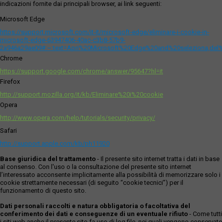
indicazioni fornite dai principali browser, ai link seguenti:
Microsoft Edge
https://support.microsoft.com/it-it/microsoft-edge/eliminare-i-cookie-in-
microsoft-edge-63947406-40ac-c3b8-57b9-
2a946a29ae09#:~:text=Apri%20Microsoft%20Edge%20and%20seleziona,del
Chrome
https://support.google.com/chrome/answer/95647?hl=it
Firefox
http://support.mozilla.org/it/kb/Eliminare%20i%20cookie
Opera
http://www.opera.com/help/tutorials/security/privacy/
Safari
http://support.apple.com/kb/ph11920
Base giuridica del trattamento
- Il presente sito internet tratta i dati in base
al consenso. Con l'uso o la consultazione del presente sito internet
l’interessato acconsente implicitamente alla possibilità di memorizzare solo i
cookie strettamente necessari (di seguito “cookie tecnici”) per il
funzionamento di questo sito.
Dati personali raccolti e natura obbligatoria o facoltativa del
conferimento dei dati e conseguenze di un eventuale rifiuto
- Come tutti
i siti web anche il presente sito fa uso di log file, nei quali vengono conservate