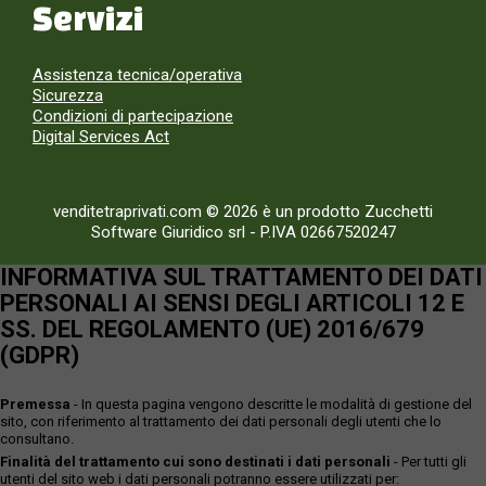
Servizi
Assistenza tecnica/operativa
Sicurezza
Condizioni di partecipazione
Digital Services Act
venditetraprivati.com © 2026 è un prodotto Zucchetti
Software Giuridico srl
-
P.IVA 02667520247
INFORMATIVA SUL TRATTAMENTO DEI DATI
PERSONALI AI SENSI DEGLI ARTICOLI 12 E
SS. DEL REGOLAMENTO (UE) 2016/679
(GDPR)
Premessa
- In questa pagina vengono descritte le modalità di gestione del
sito, con riferimento al trattamento dei dati personali degli utenti che lo
consultano.
Finalità del trattamento cui sono destinati i dati personali
- Per tutti gli
utenti del sito web i dati personali potranno essere utilizzati per: