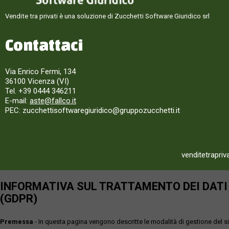
Vendite tra privati è una soluzione di Zucchetti Software Giuridico srl
Contattaci
Via Enrico Fermi, 134
36100 Vicenza (VI)
Tel. +39 0444 346211
E-mail:
aste@fallco.it
PEC: zucchettisoftwaregiuridico@gruppozucchetti.it
venditetrapriv
INFORMATIVA SUL TRATTAMENTO DEI DATI P
(GDPR)
Premessa
- In questa pagina vengono descritte le modalità di gestione del sit