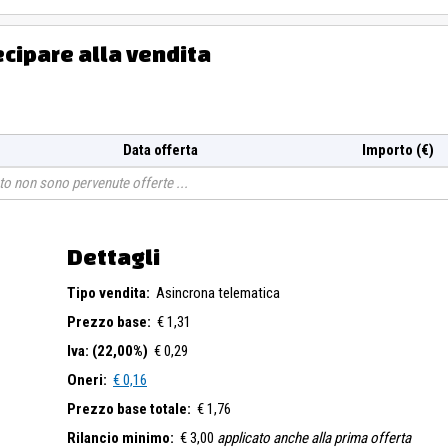
ecipare alla vendita
Data offerta
Importo (€)
o non sono pervenute offerte
Dettagli
Tipo vendita:
Asincrona telematica
Prezzo base:
€ 1,31
Iva: (22,00%)
€ 0,29
Oneri:
€ 0,16
Prezzo base totale:
€ 1,76
Rilancio minimo:
€ 3,00
applicato anche alla prima offerta