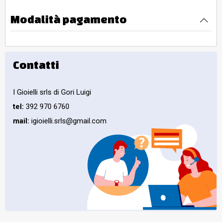
Modalità pagamento
Contatti
I Gioielli srls di Gori Luigi
tel:
392 970 6760
mail:
igioielli.srls@gmail.com