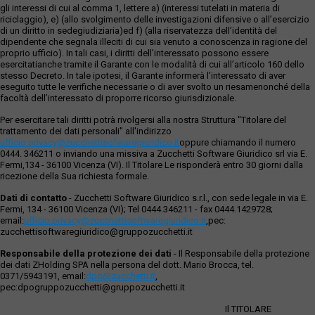
gli interessi di cui al comma 1, lettere a) (interessi tutelati in materia di
riciclaggio), e) (allo svolgimento delle investigazioni difensive o all’esercizio
di un diritto in sedegiudiziaria)ed f) (alla riservatezza dell’identità del
dipendente che segnala illeciti di cui sia venuto a conoscenza in ragione del
proprio ufficio). In tali casi, i diritti dell’interessato possono essere
esercitatianche tramite il Garante con le modalità di cui all’articolo 160 dello
stesso Decreto. In tale ipotesi, il Garante informerà l’interessato di aver
eseguito tutte le verifiche necessarie o di aver svolto un riesamenonché della
facoltà dell’interessato di proporre ricorso giurisdizionale.
Per esercitare tali diritti potrà rivolgersi alla nostra Struttura "Titolare del
trattamento dei dati personali" all'indirizzo
ufficio.privacy@zucchettisofwaregiuridico.it
oppure chiamando il numero
0444. 346211 o inviando una missiva a Zucchetti Software Giuridico srl via E.
Fermi,134 - 36100 Vicenza (VI). Il Titolare Le risponderà entro 30 giorni dalla
ricezione della Sua richiesta formale.
Dati di contatto
- Zucchetti Software Giuridico s.r.l., con sede legale in via E.
Fermi, 134 - 36100 Vicenza (VI); Tel 0444.346211 - fax 0444.1429728;
email:
ufficio.privacy@zucchettisoftwaregiuridico.it
,pec:
zucchettisoftwaregiuridico@gruppozucchetti.it
Responsabile della protezione dei dati
- Il Responsabile della protezione
dei dati ZHolding SPA nella persona del dott. Mario Brocca, tel.
0371/5943191, email:
dpo@zucchetti.it
,
pec:dpogruppozucchetti@gruppozucchetti.it
Il TITOLARE