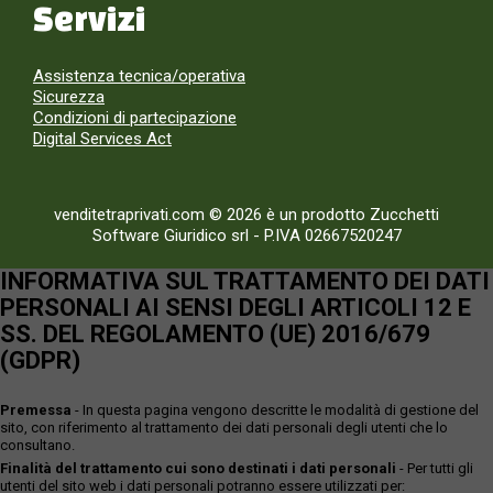
Servizi
Assistenza tecnica/operativa
Sicurezza
Condizioni di partecipazione
Digital Services Act
venditetraprivati.com © 2026 è un prodotto Zucchetti
Software Giuridico srl
-
P.IVA 02667520247
INFORMATIVA SUL TRATTAMENTO DEI DATI
PERSONALI AI SENSI DEGLI ARTICOLI 12 E
SS. DEL REGOLAMENTO (UE) 2016/679
(GDPR)
Premessa
- In questa pagina vengono descritte le modalità di gestione del
sito, con riferimento al trattamento dei dati personali degli utenti che lo
consultano.
Finalità del trattamento cui sono destinati i dati personali
- Per tutti gli
utenti del sito web i dati personali potranno essere utilizzati per: