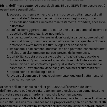
Diritti dell’interessato
- Ai sensi degli artt. 15 e ss GDPR, l’interessato potrà
esercitare i seguenti diritti:
accesso: conferma o meno che sia in corso un trattamento dei dati
personali dell’interessato e diritto di accesso agli stessi; non è
possibile rispondere a richieste manifestamente infondate, eccessive
o ripetitive;
rettifica: correggere/ottenere la correzione dei dati personali se errati o
obsoleti e di completarli, se incompleti;
cancellazione/oblio: ottenere, in alcuni casi, la cancellazione dei dati
personali forniti; questo non è un diritto assoluto, in quanto le Società
potrebbero avere motivi legittimi o legali per conservarli;
limitazione: i dati saranno archiviati, ma non potranno essere né trattati,
né elaborati ulteriormente, nei casi previsti dalla normativa;
portabilità: spostare, copiare o trasferire i dati dai database delle
Società a terzi. Questo vale solo per i dati forniti dall’interessato per
l’esecuzione di un contratto o per i quali è stato fornito consenso e
espresso e il trattamento viene eseguito con mezzi automatizzati;
opposizione al marketing diretto;
revoca del consenso in qualsiasi momento, qualora il trattamento si
basi sul consenso.
Ai sensi dell’art. 2-undicies del D.Lgs. 196/2003 l’esercizio dei diritti
dell’interessato può essere ritardato,limitato o escluso, con comunicazione
motivata e resa senza ritardo, a meno che la comunicazione
possacompromettere la finalità della limitazione, per il tempo e nei limiti in cui
ciò costituisca una misuranecessaria e proporzionata, tenuto conto dei diritti
fondamentali e dei legittimi interessi dell’interessato, alfine di salvaguardare