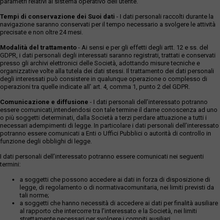
parametri relativi al sistema operativo dell'utente.
Tempi di conservazione dei Suoi dati
- I dati personali raccolti durante la
navigazione saranno conservati per il tempo necessario a svolgere le attività
precisate e non oltre 24 mesi.
Modalità del trattamento
- Ai sensi e per gli effetti degli artt. 12 e ss. del
GDPR, i dati personali degli interessati saranno registrati, trattati e conservati
presso gli archivi elettronici delle Società, adottando misure tecniche e
organizzative volte alla tutela dei dati stessi. Il trattamento dei dati personali
degli interessati può consistere in qualunque operazione o complesso di
operazioni tra quelle indicate all' art. 4, comma 1, punto 2 del GDPR.
Comunicazione e diffusione
- I dati personali dell’interessato potranno
essere comunicati,intendendosi con tale termine il darne conoscenza ad uno
o più soggetti determinati, dalla Società a terzi perdare attuazione a tutti i
necessari adempimenti di legge. In particolare i dati personali dell’interessato
potranno essere comunicati a Enti o Uffici Pubblici o autorità di controllo in
funzione degli obblighi di legge.
I dati personali dell’interessato potranno essere comunicati nei seguenti
termini:
a soggetti che possono accedere ai dati in forza di disposizione di
legge, di regolamento o di normativacomunitaria, nei limiti previsti da
tali norme;
a soggetti che hanno necessità di accedere ai dati per finalità ausiliare
al rapporto che intercorre tra l’interessato e la Società, nei limiti
strettamente necessari per svolgere i compiti ausiliari.