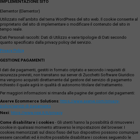
IMPLEMENTAZIONE SITO
Elementor (Elementor)
Utilizzato nell'ambito del tema WordPress del sito web. Il cookie consente al
proprietario del sito di implementare o modificare il contenuto del sito in
tempo reale.
Dati Personali raccolti: Dati di Utilizzo e varie tipologie di Dati secondo
quanto specificato dalla privacy policy del servizio.
Privacy Policy
GESTIONE PAGAMENTI
I dati dei pagamenti, gestiti in formato criptato e secondo i requisiti di
sicurezza previsti, non transitano sui server di Zucchetti Software Giuridico
ma vengono acquisiti direttamente dal gestore del servizio di pagamento
richiesto il quale agirà in qualità di autonomo titolare del trattamento.
Per maggiori informazioni si rimanda alle pagine dei gestori dei pagamenti:
Axerve Ecommerce Solutions
:
https://www.axerve.com/privacy-
policy/servizi-di-pagamento
Nexi
:
https://www.nexi.it/it/privacy
Come disabilitare i cookies
- Gli utenti hanno la possibilità di rimuovere i
cookie in qualsiasi momento attraverso le impostazioni del browser. I
cookies memorizzati sul disco fisso del tuo dispositivo possono comunque
essere cancellati ed è inoltre possibile disabilitare i cookies seguendo le