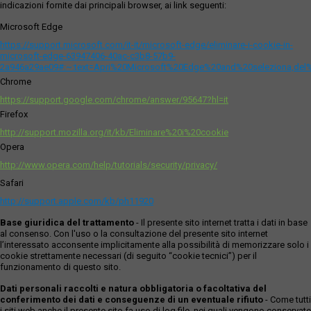
indicazioni fornite dai principali browser, ai link seguenti:
Microsoft Edge
https://support.microsoft.com/it-it/microsoft-edge/eliminare-i-cookie-in-
microsoft-edge-63947406-40ac-c3b8-57b9-
2a946a29ae09#:~:text=Apri%20Microsoft%20Edge%20and%20seleziona,del
Chrome
https://support.google.com/chrome/answer/95647?hl=it
Firefox
http://support.mozilla.org/it/kb/Eliminare%20i%20cookie
Opera
http://www.opera.com/help/tutorials/security/privacy/
Safari
http://support.apple.com/kb/ph11920
Base giuridica del trattamento
- Il presente sito internet tratta i dati in base
al consenso. Con l'uso o la consultazione del presente sito internet
l’interessato acconsente implicitamente alla possibilità di memorizzare solo i
cookie strettamente necessari (di seguito “cookie tecnici”) per il
funzionamento di questo sito.
Dati personali raccolti e natura obbligatoria o facoltativa del
conferimento dei dati e conseguenze di un eventuale rifiuto
- Come tutti
i siti web anche il presente sito fa uso di log file, nei quali vengono conservate