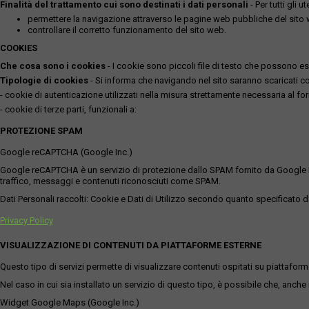
Finalità del trattamento cui sono destinati i dati personali
- Per tutti gli 
permettere la navigazione attraverso le pagine web pubbliche del sito
controllare il corretto funzionamento del sito web.
COOKIES
Che cosa sono i cookies
- I cookie sono piccoli file di testo che possono esse
Tipologie di cookies
- Si informa che navigando nel sito saranno scaricati coo
- cookie di autenticazione utilizzati nella misura strettamente necessaria al for
- cookie di terze parti, funzionali a:
PROTEZIONE SPAM
Google reCAPTCHA (Google Inc.)
Google reCAPTCHA è un servizio di protezione dallo SPAM fornito da Google Inc. Q
traffico, messaggi e contenuti riconosciuti come SPAM.
Dati Personali raccolti: Cookie e Dati di Utilizzo secondo quanto specificato da
Privacy Policy
VISUALIZZAZIONE DI CONTENUTI DA PIATTAFORME ESTERNE
Questo tipo di servizi permette di visualizzare contenuti ospitati su piattafor
Nel caso in cui sia installato un servizio di questo tipo, è possibile che, anche ne
Widget Google Maps (Google Inc.)