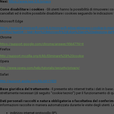
Nexi
:
https://www.nexi.it/it/privacy
Come disabilitare i cookies
- Gli utenti hanno la possibilità di rimuovere 
cancellati ed è inoltre possibile disabilitare i cookies seguendo le indicazioni f
Microsoft Edge
https://support.microsoft.com/it-it/microsoft-edge/eliminare-i-cookie-in-m
2a946a29ae09#:~:text=Apri%20Microsoft%20Edge%20and%20seleziona,del
Chrome
https://support.google.com/chrome/answer/95647?hl=it
Firefox
http://support.mozilla.org/it/kb/Eliminare%20i%20cookie
Opera
http://www.opera.com/help/tutorials/security/privacy/
Safari
http://support.apple.com/kb/ph11920
Base giuridica del trattamento
- Il presente sito internet tratta i dati in b
strettamente necessari (di seguito “cookie tecnici”) per il funzionamento di qu
Dati personali raccolti e natura obbligatoria o facoltativa del conferi
informazioni raccolte in maniera automatizzata durante le visite degli utenti. 
indirizzo internet protocollo (IP);