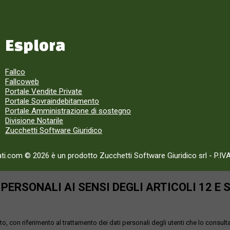
Esplora
Fallco
Fallcoweb
Portale Vendite Private
Portale Sovraindebitamento
Portale Amministrazione di sostegno
Divisione Notarile
Zucchetti Software Giuridico
ati.com © 2026 è un prodotto Zucchetti Software Giuridico srl
-
P.IV
ERSONALI AI SENSI DEGLI ARTICOLI 12 E 
o, con riferimento al trattamento dei dati personali degli utenti che lo consult