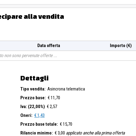
ecipare alla vendita
Data offerta
Importo (€)
o non sono pervenute offerte
Dettagli
Tipo vendita:
Asincrona telematica
Prezzo base:
€ 11,70
Iva: (22,00%)
€ 2,57
Oneri:
€ 1,43
Prezzo base totale:
€ 15,70
Rilancio minimo:
€ 3,00
applicato anche alla prima offerta