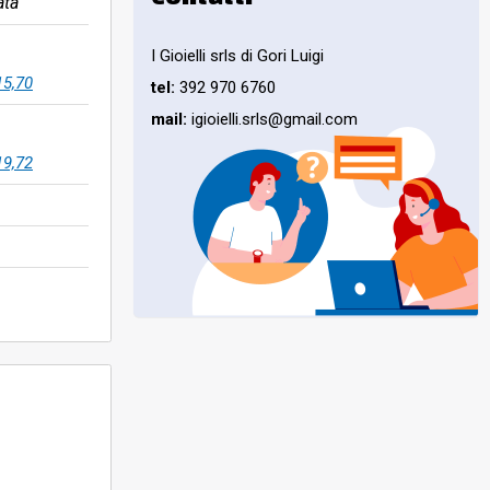
ata
I Gioielli srls di Gori Luigi
15,70
tel:
392 970 6760
mail:
igioielli.srls@gmail.com
19,72