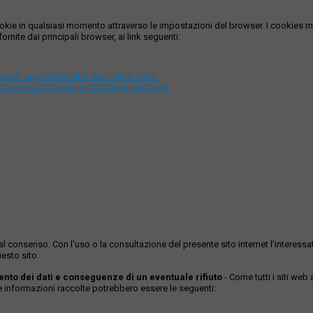
i cookie in qualsiasi momento attraverso le impostazioni del browser. I cooki
ornite dai principali browser, ai link seguenti:
icrosoft-edge-63947406-40ac-c3b8-57b9-
%20sito%2C%20quindi%20Cancella%20ora.
ase al consenso. Con l'uso o la consultazione del presente sito internet l’inter
esto sito.
mento dei dati e conseguenze di un eventuale rifiuto
- Come tutti i siti web
Le informazioni raccolte potrebbero essere le seguenti: