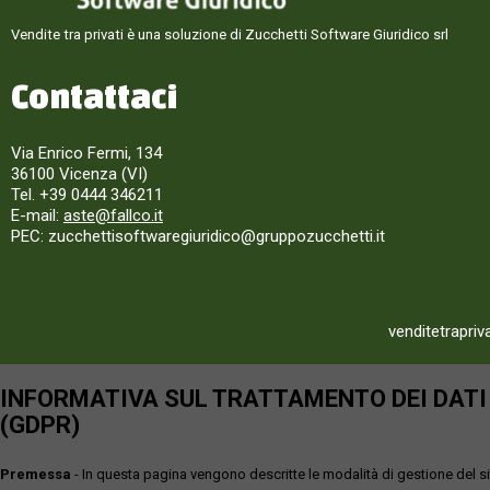
Vendite tra privati è una soluzione di Zucchetti Software Giuridico srl
Contattaci
Via Enrico Fermi, 134
36100 Vicenza (VI)
Tel. +39 0444 346211
E-mail:
aste@fallco.it
PEC: zucchettisoftwaregiuridico@gruppozucchetti.it
venditetrapriv
INFORMATIVA SUL TRATTAMENTO DEI DATI P
(GDPR)
Premessa
- In questa pagina vengono descritte le modalità di gestione del sit