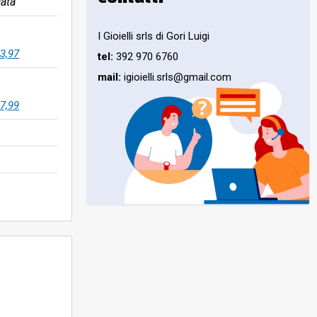
ata
I Gioielli srls di Gori Luigi
3,97
tel:
392 970 6760
mail:
igioielli.srls@gmail.com
7,99