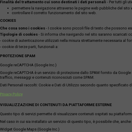
Finalità del trattamento cui sono destinati i dati personali
- Per tutti gli 
permettere la navigazione attraverso le pagine web pubbliche del sito
controllare il corretto funzionamento del sito web.
COOKIES
Che cosa sono i cookies
- I cookie sono piccoli file di testo che possono esse
Tipologie di cookies
- Si informa che navigando nel sito saranno scaricati coo
- cookie di autenticazione utilizzati nella misura strettamente necessaria al for
- cookie di terze parti, funzionali a:
PROTEZIONE SPAM
Google reCAPTCHA (Google Inc.)
Google reCAPTCHA è un servizio di protezione dallo SPAM fornito da Google Inc. Q
traffico, messaggi e contenuti riconosciuti come SPAM.
Dati Personali raccolti: Cookie e Dati di Utilizzo secondo quanto specificato da
Privacy Policy
VISUALIZZAZIONE DI CONTENUTI DA PIATTAFORME ESTERNE
Questo tipo di servizi permette di visualizzare contenuti ospitati su piattafor
Nel caso in cui sia installato un servizio di questo tipo, è possibile che, anche ne
Widget Google Maps (Google Inc.)