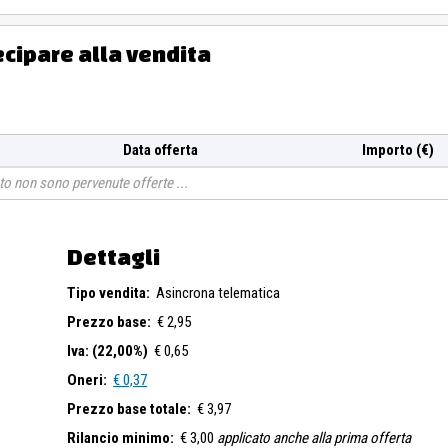
ecipare alla vendita
Data offerta
Importo (€)
o non sono pervenute offerte
Dettagli
Tipo vendita:
Asincrona telematica
Prezzo base:
€ 2,95
Iva: (22,00%)
€ 0,65
Oneri:
€ 0,37
Prezzo base totale:
€ 3,97
Rilancio minimo:
€ 3,00
applicato anche alla prima offerta