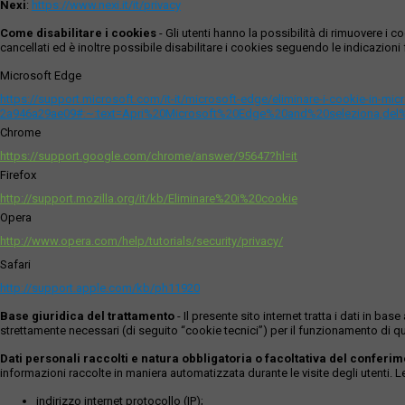
Nexi
:
https://www.nexi.it/it/privacy
Come disabilitare i cookies
- Gli utenti hanno la possibilità di rimuovere 
cancellati ed è inoltre possibile disabilitare i cookies seguendo le indicazioni f
Microsoft Edge
https://support.microsoft.com/it-it/microsoft-edge/eliminare-i-cookie-in-m
2a946a29ae09#:~:text=Apri%20Microsoft%20Edge%20and%20seleziona,del
Chrome
https://support.google.com/chrome/answer/95647?hl=it
Firefox
http://support.mozilla.org/it/kb/Eliminare%20i%20cookie
Opera
http://www.opera.com/help/tutorials/security/privacy/
Safari
http://support.apple.com/kb/ph11920
Base giuridica del trattamento
- Il presente sito internet tratta i dati in b
strettamente necessari (di seguito “cookie tecnici”) per il funzionamento di qu
Dati personali raccolti e natura obbligatoria o facoltativa del conferi
informazioni raccolte in maniera automatizzata durante le visite degli utenti. 
indirizzo internet protocollo (IP);