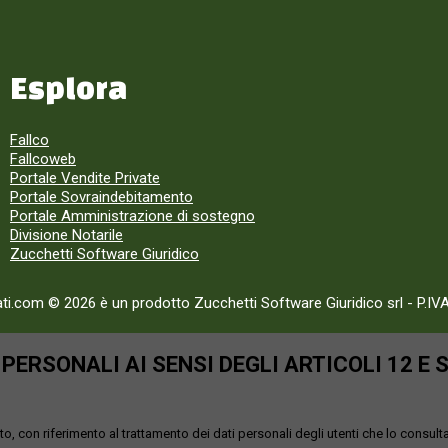
Esplora
Fallco
Fallcoweb
Portale Vendite Private
Portale Sovraindebitamento
Portale Amministrazione di sostegno
Divisione Notarile
Zucchetti Software Giuridico
ati.com © 2026 è un prodotto Zucchetti Software Giuridico srl
-
P.IV
ERSONALI AI SENSI DEGLI ARTICOLI 12 E 
o, con riferimento al trattamento dei dati personali degli utenti che lo consult