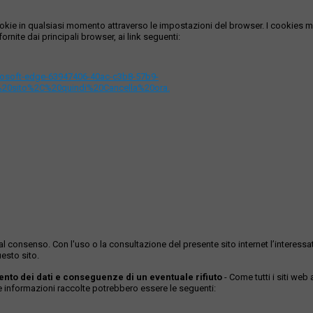
i cookie in qualsiasi momento attraverso le impostazioni del browser. I cooki
ornite dai principali browser, ai link seguenti:
icrosoft-edge-63947406-40ac-c3b8-57b9-
%20sito%2C%20quindi%20Cancella%20ora.
ase al consenso. Con l'uso o la consultazione del presente sito internet l’inter
esto sito.
mento dei dati e conseguenze di un eventuale rifiuto
- Come tutti i siti web
Le informazioni raccolte potrebbero essere le seguenti: