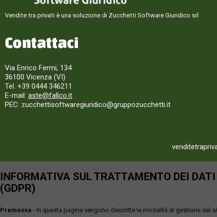
Vendite tra privati è una soluzione di Zucchetti Software Giuridico srl
Contattaci
Via Enrico Fermi, 134
36100 Vicenza (VI)
Tel. +39 0444 346211
E-mail:
aste@fallco.it
PEC: zucchettisoftwaregiuridico@gruppozucchetti.it
venditetrapriv
INFORMATIVA SUL TRATTAMENTO DEI DATI P
(GDPR)
Premessa
- In questa pagina vengono descritte le modalità di gestione del sit