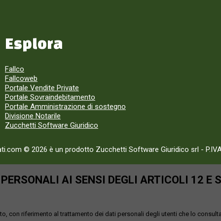
Esplora
Fallco
Fallcoweb
Portale Vendite Private
Portale Sovraindebitamento
Portale Amministrazione di sostegno
Divisione Notarile
Zucchetti Software Giuridico
ati.com © 2026 è un prodotto Zucchetti Software Giuridico srl
-
P.IV
ERSONALI AI SENSI DEGLI ARTICOLI 12 E 
o, con riferimento al trattamento dei dati personali degli utenti che lo consult