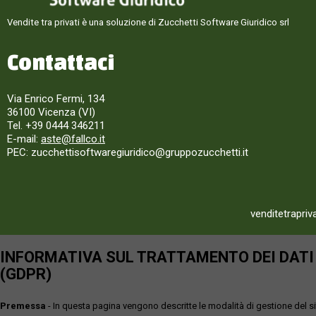
Vendite tra privati è una soluzione di Zucchetti Software Giuridico srl
Contattaci
Via Enrico Fermi, 134
36100 Vicenza (VI)
Tel. +39 0444 346211
E-mail:
aste@fallco.it
PEC: zucchettisoftwaregiuridico@gruppozucchetti.it
venditetrapriv
INFORMATIVA SUL TRATTAMENTO DEI DATI P
(GDPR)
Premessa
- In questa pagina vengono descritte le modalità di gestione del sit