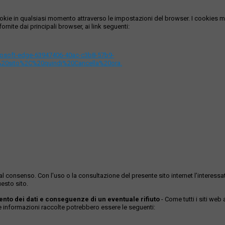
i cookie in qualsiasi momento attraverso le impostazioni del browser. I cooki
ornite dai principali browser, ai link seguenti:
icrosoft-edge-63947406-40ac-c3b8-57b9-
%20sito%2C%20quindi%20Cancella%20ora.
ase al consenso. Con l'uso o la consultazione del presente sito internet l’inter
esto sito.
mento dei dati e conseguenze di un eventuale rifiuto
- Come tutti i siti web
Le informazioni raccolte potrebbero essere le seguenti: