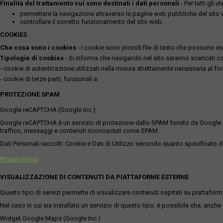
Finalità del trattamento cui sono destinati i dati personali
- Per tutti gli 
permettere la navigazione attraverso le pagine web pubbliche del sito
controllare il corretto funzionamento del sito web.
COOKIES
Che cosa sono i cookies
- I cookie sono piccoli file di testo che possono esse
Tipologie di cookies
- Si informa che navigando nel sito saranno scaricati coo
- cookie di autenticazione utilizzati nella misura strettamente necessaria al for
- cookie di terze parti, funzionali a:
PROTEZIONE SPAM
Google reCAPTCHA (Google Inc.)
Google reCAPTCHA è un servizio di protezione dallo SPAM fornito da Google Inc. Q
traffico, messaggi e contenuti riconosciuti come SPAM.
Dati Personali raccolti: Cookie e Dati di Utilizzo secondo quanto specificato da
Privacy Policy
VISUALIZZAZIONE DI CONTENUTI DA PIATTAFORME ESTERNE
Questo tipo di servizi permette di visualizzare contenuti ospitati su piattafor
Nel caso in cui sia installato un servizio di questo tipo, è possibile che, anche ne
Widget Google Maps (Google Inc.)