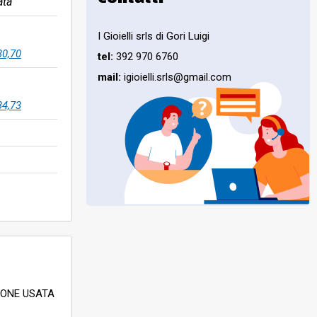
ata
I Gioielli srls di Gori Luigi
30,70
tel:
392 970 6760
mail:
igioielli.srls@gmail.com
34,73
IONE USATA