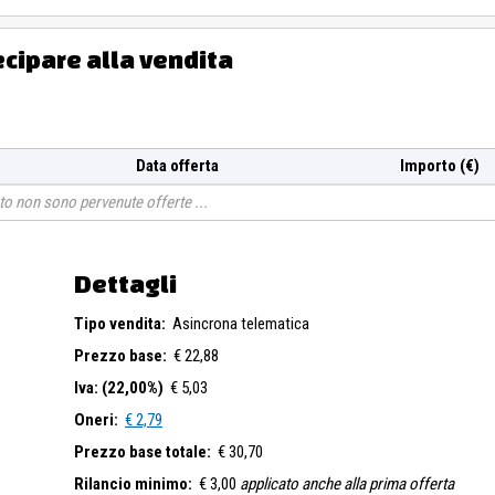
ecipare alla vendita
Data offerta
Importo (€)
o non sono pervenute offerte
Dettagli
Tipo vendita:
Asincrona telematica
Prezzo base:
€ 22,88
Iva: (22,00%)
€ 5,03
Oneri:
€ 2,79
Prezzo base totale:
€ 30,70
Rilancio minimo:
€ 3,00
applicato anche alla prima offerta