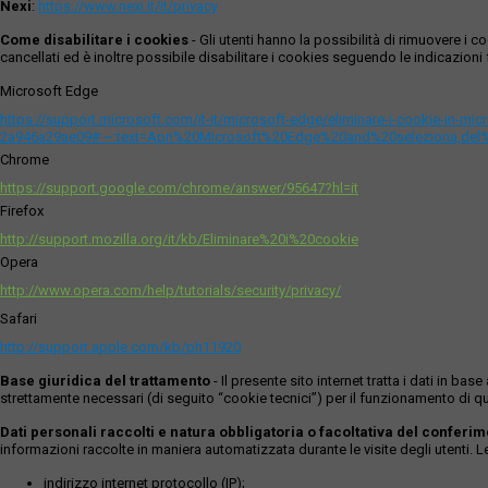
Nexi
:
https://www.nexi.it/it/privacy
Come disabilitare i cookies
- Gli utenti hanno la possibilità di rimuovere 
cancellati ed è inoltre possibile disabilitare i cookies seguendo le indicazioni f
Microsoft Edge
https://support.microsoft.com/it-it/microsoft-edge/eliminare-i-cookie-in-m
2a946a29ae09#:~:text=Apri%20Microsoft%20Edge%20and%20seleziona,del
Chrome
https://support.google.com/chrome/answer/95647?hl=it
Firefox
http://support.mozilla.org/it/kb/Eliminare%20i%20cookie
Opera
http://www.opera.com/help/tutorials/security/privacy/
Safari
http://support.apple.com/kb/ph11920
Base giuridica del trattamento
- Il presente sito internet tratta i dati in b
strettamente necessari (di seguito “cookie tecnici”) per il funzionamento di qu
Dati personali raccolti e natura obbligatoria o facoltativa del conferi
informazioni raccolte in maniera automatizzata durante le visite degli utenti. 
indirizzo internet protocollo (IP);