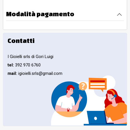
Modalità pagamento
Contatti
I Gioielli srls di Gori Luigi
tel:
392 970 6760
mail:
igioielli.srls@gmail.com