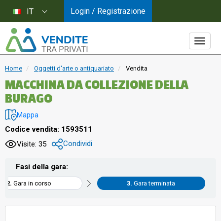
Login / Registrazione
IT
Home
Oggetti d'arte o antiquariato
Vendita
MACCHINA DA COLLEZIONE DELLA
BURAGO
Mappa
Codice vendita: 1593511
Condividi
Visite: 35
Fasi della gara:
Gara in corso
Gara terminata