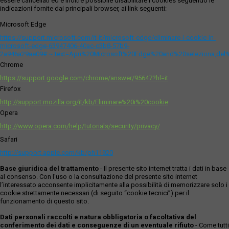
essere cancellati ed è inoltre possibile disabilitare i cookies seguendo le
indicazioni fornite dai principali browser, ai link seguenti:
Microsoft Edge
https://support.microsoft.com/it-it/microsoft-edge/eliminare-i-cookie-in-
microsoft-edge-63947406-40ac-c3b8-57b9-
2a946a29ae09#:~:text=Apri%20Microsoft%20Edge%20and%20seleziona,del
Chrome
https://support.google.com/chrome/answer/95647?hl=it
Firefox
http://support.mozilla.org/it/kb/Eliminare%20i%20cookie
Opera
http://www.opera.com/help/tutorials/security/privacy/
Safari
http://support.apple.com/kb/ph11920
Base giuridica del trattamento
- Il presente sito internet tratta i dati in base
al consenso. Con l'uso o la consultazione del presente sito internet
l’interessato acconsente implicitamente alla possibilità di memorizzare solo i
cookie strettamente necessari (di seguito “cookie tecnici”) per il
funzionamento di questo sito.
Dati personali raccolti e natura obbligatoria o facoltativa del
conferimento dei dati e conseguenze di un eventuale rifiuto
- Come tutti