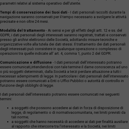
parametri relativi al sistema operativo dell'utente.
Tempi di conservazione dei Suoi dati
- I dati personali raccolti durante la
navigazione saranno conservati per il tempo necessario a svolgere le attività
precisate e non oltre 24 mesi.
Modalità del trattamento
- Ai sensi e per gli effetti degli artt. 12 e ss. del
GDPR, i dati personali degli interessati saranno registrati, trattati e conservati
presso gli archivi elettronici delle Società, adottando misure tecniche e
organizzative volte alla tutela dei dati stessi. Il trattamento dei dati personali
degli interessati può consistere in qualunque operazione o complesso di
operazioni tra quelle indicate all' art. 4, comma 1, punto 2 del GDPR.
Comunicazione e diffusione
- I dati personali dell’interessato potranno
essere comunicati,intendendosi con tale termine il darne conoscenza ad uno
o più soggetti determinati, dalla Società a terzi perdare attuazione a tutti i
necessari adempimenti di legge. In particolare i dati personali dell’interessato
potranno essere comunicati a Enti o Uffici Pubblici o autorità di controllo in
funzione degli obblighi di legge.
I dati personali dell’interessato potranno essere comunicati nei seguenti
termini:
a soggetti che possono accedere ai dati in forza di disposizione di
legge, di regolamento o di normativacomunitaria, nei limiti previsti da
tali norme;
a soggetti che hanno necessità di accedere ai dati per finalità ausiliare
al rapporto che intercorre tra l’interessato e la Società, nei limiti