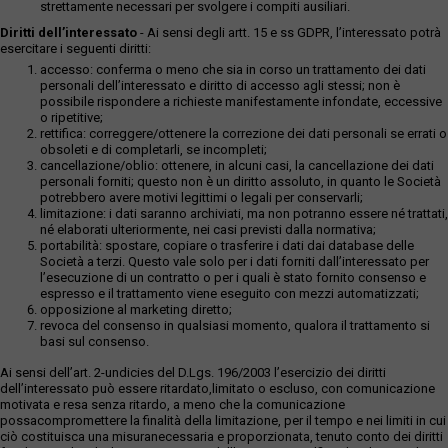
strettamente necessari per svolgere i compiti ausiliari.
Diritti dell’interessato
- Ai sensi degli artt. 15 e ss GDPR, l’interessato potrà
esercitare i seguenti diritti:
accesso: conferma o meno che sia in corso un trattamento dei dati
personali dell’interessato e diritto di accesso agli stessi; non è
possibile rispondere a richieste manifestamente infondate, eccessive
o ripetitive;
rettifica: correggere/ottenere la correzione dei dati personali se errati o
obsoleti e di completarli, se incompleti;
cancellazione/oblio: ottenere, in alcuni casi, la cancellazione dei dati
personali forniti; questo non è un diritto assoluto, in quanto le Società
potrebbero avere motivi legittimi o legali per conservarli;
limitazione: i dati saranno archiviati, ma non potranno essere né trattati,
né elaborati ulteriormente, nei casi previsti dalla normativa;
portabilità: spostare, copiare o trasferire i dati dai database delle
Società a terzi. Questo vale solo per i dati forniti dall’interessato per
l’esecuzione di un contratto o per i quali è stato fornito consenso e
espresso e il trattamento viene eseguito con mezzi automatizzati;
opposizione al marketing diretto;
revoca del consenso in qualsiasi momento, qualora il trattamento si
basi sul consenso.
Ai sensi dell’art. 2-undicies del D.Lgs. 196/2003 l’esercizio dei diritti
dell’interessato può essere ritardato,limitato o escluso, con comunicazione
motivata e resa senza ritardo, a meno che la comunicazione
possacompromettere la finalità della limitazione, per il tempo e nei limiti in cui
ciò costituisca una misuranecessaria e proporzionata, tenuto conto dei diritti