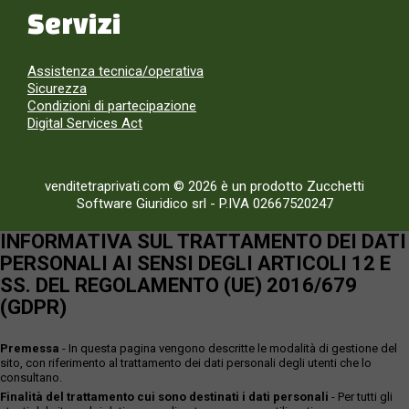
Servizi
Assistenza tecnica/operativa
Sicurezza
Condizioni di partecipazione
Digital Services Act
venditetraprivati.com © 2026 è un prodotto Zucchetti
Software Giuridico srl
-
P.IVA 02667520247
INFORMATIVA SUL TRATTAMENTO DEI DATI
PERSONALI AI SENSI DEGLI ARTICOLI 12 E
SS. DEL REGOLAMENTO (UE) 2016/679
(GDPR)
Premessa
- In questa pagina vengono descritte le modalità di gestione del
sito, con riferimento al trattamento dei dati personali degli utenti che lo
consultano.
Finalità del trattamento cui sono destinati i dati personali
- Per tutti gli