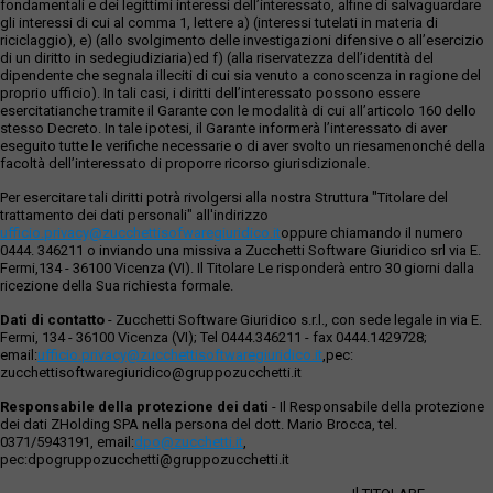
fondamentali e dei legittimi interessi dell’interessato, alfine di salvaguardare
gli interessi di cui al comma 1, lettere a) (interessi tutelati in materia di
riciclaggio), e) (allo svolgimento delle investigazioni difensive o all’esercizio
di un diritto in sedegiudiziaria)ed f) (alla riservatezza dell’identità del
dipendente che segnala illeciti di cui sia venuto a conoscenza in ragione del
proprio ufficio). In tali casi, i diritti dell’interessato possono essere
esercitatianche tramite il Garante con le modalità di cui all’articolo 160 dello
stesso Decreto. In tale ipotesi, il Garante informerà l’interessato di aver
eseguito tutte le verifiche necessarie o di aver svolto un riesamenonché della
facoltà dell’interessato di proporre ricorso giurisdizionale.
Per esercitare tali diritti potrà rivolgersi alla nostra Struttura "Titolare del
trattamento dei dati personali" all'indirizzo
ufficio.privacy@zucchettisofwaregiuridico.it
oppure chiamando il numero
0444. 346211 o inviando una missiva a Zucchetti Software Giuridico srl via E.
Fermi,134 - 36100 Vicenza (VI). Il Titolare Le risponderà entro 30 giorni dalla
ricezione della Sua richiesta formale.
Dati di contatto
- Zucchetti Software Giuridico s.r.l., con sede legale in via E.
Fermi, 134 - 36100 Vicenza (VI); Tel 0444.346211 - fax 0444.1429728;
email:
ufficio.privacy@zucchettisoftwaregiuridico.it
,pec:
zucchettisoftwaregiuridico@gruppozucchetti.it
Responsabile della protezione dei dati
- Il Responsabile della protezione
dei dati ZHolding SPA nella persona del dott. Mario Brocca, tel.
0371/5943191, email:
dpo@zucchetti.it
,
pec:dpogruppozucchetti@gruppozucchetti.it