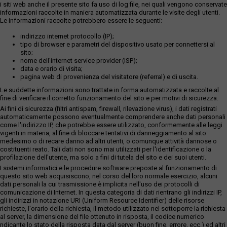
i siti web anche il presente sito fa uso di log file, nei quali vengono conservate
informazioni raccolte in maniera automatizzata durante le visite degli utenti.
Le informazioni raccolte potrebbero essere le seguenti:
indirizzo internet protocollo (IP);
tipo di browser e parametri del dispositivo usato per connettersi al
sito;
nome dell'internet service provider (ISP);
data e orario di visita;
pagina web di provenienza del visitatore (referral) e di uscita.
Le suddette informazioni sono trattate in forma automatizzata e raccolte al
fine di verificare il corretto funzionamento del sito e per motivi di sicurezza.
Ai fini di sicurezza (filtri antispam, firewall, rilevazione virus), i dati registrati
automaticamente possono eventualmente comprendere anche dati personali
come l'indirizzo IP, che potrebbe essere utilizzato, conformemente alle leggi
vigenti in materia, al fine di bloccare tentativi di danneggiamento al sito
medesimo o di recare danno ad altri utenti, o comunque attività dannose o
costituenti reato. Tali dati non sono mai utilizzati per l'identificazione o la
profilazione dell'utente, ma solo a fini di tutela del sito e dei suoi utenti.
I sistemi informatici e le procedure software preposte al funzionamento di
questo sito web acquisiscono, nel corso del loro normale esercizio, alcuni
dati personali la cui trasmissione è implicita nell'uso dei protocolli di
comunicazione di Internet. In questa categoria di dati rientrano gli indirizzi IP,
gli indirizzi in notazione URI (Uniform Resource Identifier) delle risorse
richieste, l'orario della richiesta, il metodo utilizzato nel sottoporre la richiesta
al server, la dimensione del file ottenuto in risposta, il codice numerico
ndicante lo stato della risposta data dal server (buon fine, errore, ecc.) ed altri