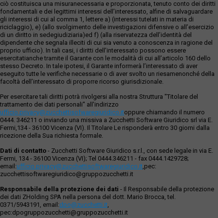
ciò costituisca una misuranecessaria e proporzionata, tenuto conto dei diritti
fondamentali e dei legittimi interessi dell’interessato, alfine di salvaguardare
gli interessi di cui al comma 1, lettere a) (interessi tutelati in materia di
riciclaggio), e) (allo svolgimento delle investigazioni difensive o all’esercizio
di un diritto in sedegiudiziaria)ed f) (alla riservatezza dell’identità del
dipendente che segnala illeciti di cui sia venuto a conoscenza in ragione del
proprio ufficio). In tali casi, i diritti dell’interessato possono essere
esercitatianche tramite il Garante con le modalità di cui all’articolo 160 dello
stesso Decreto. In tale ipotesi, il Garante informerà l’interessato di aver
eseguito tutte le verifiche necessarie o di aver svolto un riesamenonché della
facoltà dell’interessato di proporre ricorso giurisdizionale.
Per esercitare tali diritti potrà rivolgersi alla nostra Struttura "Titolare del
trattamento dei dati personali" all'indirizzo
ufficio.privacy@zucchettisofwaregiuridico.it
oppure chiamando il numero
0444. 346211 o inviando una missiva a Zucchetti Software Giuridico srl via E.
Fermi,134 - 36100 Vicenza (VI). Il Titolare Le risponderà entro 30 giorni dalla
ricezione della Sua richiesta formale.
Dati di contatto
- Zucchetti Software Giuridico s.r.l., con sede legale in via E.
Fermi, 134 - 36100 Vicenza (VI); Tel 0444.346211 - fax 0444.1429728;
email:
ufficio.privacy@zucchettisoftwaregiuridico.it
,pec:
zucchettisoftwaregiuridico@gruppozucchetti.it
Responsabile della protezione dei dati
- Il Responsabile della protezione
dei dati ZHolding SPA nella persona del dott. Mario Brocca, tel.
0371/5943191, email:
dpo@zucchetti.it
,
pec:dpogruppozucchetti@gruppozucchetti.it