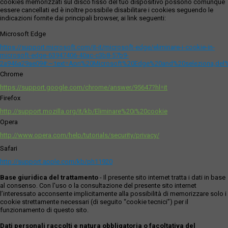
cookies memorizzati sul disco fisso del tuo dispositivo possono comunque
essere cancellati ed è inoltre possibile disabilitare i cookies seguendo le
indicazioni fornite dai principali browser, ai link seguenti:
Microsoft Edge
https://support.microsoft.com/it-it/microsoft-edge/eliminare-i-cookie-in-
microsoft-edge-63947406-40ac-c3b8-57b9-
2a946a29ae09#:~:text=Apri%20Microsoft%20Edge%20and%20seleziona,del
Chrome
https://support.google.com/chrome/answer/95647?hl=it
Firefox
http://support.mozilla.org/it/kb/Eliminare%20i%20cookie
Opera
http://www.opera.com/help/tutorials/security/privacy/
Safari
http://support.apple.com/kb/ph11920
Base giuridica del trattamento
- Il presente sito internet tratta i dati in base
al consenso. Con l'uso o la consultazione del presente sito internet
l’interessato acconsente implicitamente alla possibilità di memorizzare solo i
cookie strettamente necessari (di seguito “cookie tecnici”) per il
funzionamento di questo sito.
Dati personali raccolti e natura obbligatoria o facoltativa del