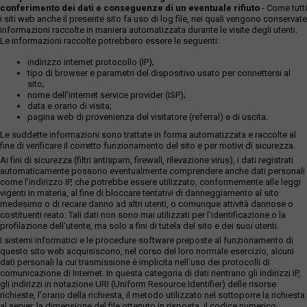
conferimento dei dati e conseguenze di un eventuale rifiuto
- Come tutti
i siti web anche il presente sito fa uso di log file, nei quali vengono conservate
informazioni raccolte in maniera automatizzata durante le visite degli utenti.
Le informazioni raccolte potrebbero essere le seguenti:
indirizzo internet protocollo (IP);
tipo di browser e parametri del dispositivo usato per connettersi al
sito;
nome dell'internet service provider (ISP);
data e orario di visita;
pagina web di provenienza del visitatore (referral) e di uscita.
Le suddette informazioni sono trattate in forma automatizzata e raccolte al
fine di verificare il corretto funzionamento del sito e per motivi di sicurezza.
Ai fini di sicurezza (filtri antispam, firewall, rilevazione virus), i dati registrati
automaticamente possono eventualmente comprendere anche dati personali
come l'indirizzo IP, che potrebbe essere utilizzato, conformemente alle leggi
vigenti in materia, al fine di bloccare tentativi di danneggiamento al sito
medesimo o di recare danno ad altri utenti, o comunque attività dannose o
costituenti reato. Tali dati non sono mai utilizzati per l'identificazione o la
profilazione dell'utente, ma solo a fini di tutela del sito e dei suoi utenti.
I sistemi informatici e le procedure software preposte al funzionamento di
questo sito web acquisiscono, nel corso del loro normale esercizio, alcuni
dati personali la cui trasmissione è implicita nell'uso dei protocolli di
comunicazione di Internet. In questa categoria di dati rientrano gli indirizzi IP,
gli indirizzi in notazione URI (Uniform Resource Identifier) delle risorse
richieste, l'orario della richiesta, il metodo utilizzato nel sottoporre la richiesta
al server, la dimensione del file ottenuto in risposta, il codice numerico