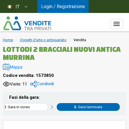
Login / Registrazione
IT
Home
Oggetti d'arte o antiquariato
Vendita
LOTTODI 2 BRACCIALI NUOVI ANTICA
MURRINA
Mappa
Codice vendita: 1573850
Condividi
Visite: 11
Fasi della gara:
Gara in corso
Gara terminata