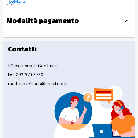
Mappa
Modalità pagamento
Contatti
I Gioielli srls di Gori Luigi
tel:
392 970 6760
mail:
igioielli.srls@gmail.com