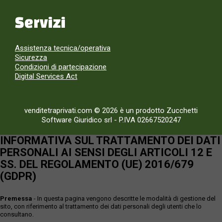
Servizi
Assistenza tecnica/operativa
Sicurezza
Condizioni di partecipazione
Digital Services Act
venditetraprivati.com © 2026 è un prodotto Zucchetti
Software Giuridico srl
-
P.IVA 02667520247
INFORMATIVA SUL TRATTAMENTO DEI DATI
PERSONALI AI SENSI DEGLI ARTICOLI 12 E
SS. DEL REGOLAMENTO (UE) 2016/679
(GDPR)
Premessa
- In questa pagina vengono descritte le modalità di gestione del
sito, con riferimento al trattamento dei dati personali degli utenti che lo
consultano.