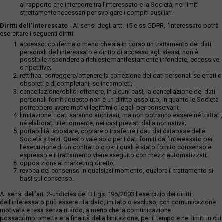
al rapporto che intercorre tra l’interessato e la Società, nei limiti
strettamente necessari per svolgere i compiti ausiliari.
Diritti dell’interessato
- Ai sensi degli artt. 15 e ss GDPR, l’interessato potrà
esercitare i seguenti diritti:
accesso: conferma o meno che sia in corso un trattamento dei dati
personali dell’interessato e diritto di accesso agli stessi; non è
possibile rispondere a richieste manifestamente infondate, eccessive
o ripetitive;
rettifica: correggere/ottenere la correzione dei dati personali se errati o
obsoleti e di completarli, se incompleti;
cancellazione/oblio: ottenere, in alcuni casi, la cancellazione dei dati
personali forniti; questo non è un diritto assoluto, in quanto le Società
potrebbero avere motivi legittimi o legali per conservarli;
limitazione: i dati saranno archiviati, ma non potranno essere né trattati,
né elaborati ulteriormente, nei casi previsti dalla normativa;
portabilità: spostare, copiare o trasferire i dati dai database delle
Società a terzi. Questo vale solo per i dati forniti dall’interessato per
l’esecuzione di un contratto o per i quali è stato fornito consenso e
espresso e il trattamento viene eseguito con mezzi automatizzati;
opposizione al marketing diretto;
revoca del consenso in qualsiasi momento, qualora il trattamento si
basi sul consenso.
Ai sensi dell’art. 2-undicies del D.Lgs. 196/2003 l’esercizio dei diritti
dell’interessato può essere ritardato,limitato o escluso, con comunicazione
motivata e resa senza ritardo, a meno che la comunicazione
possacompromettere la finalità della limitazione, per il tempo e nei limiti in cui