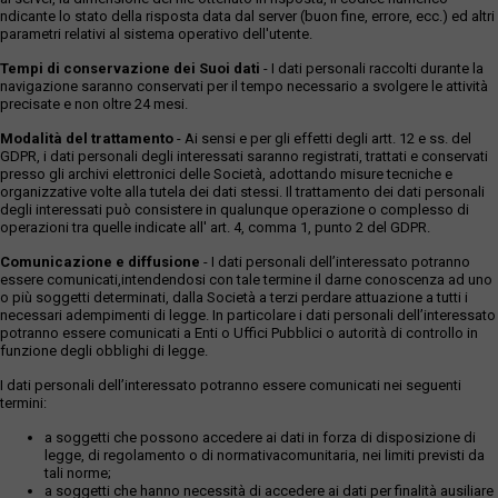
ndicante lo stato della risposta data dal server (buon fine, errore, ecc.) ed altri
parametri relativi al sistema operativo dell'utente.
Tempi di conservazione dei Suoi dati
- I dati personali raccolti durante la
navigazione saranno conservati per il tempo necessario a svolgere le attività
precisate e non oltre 24 mesi.
Modalità del trattamento
- Ai sensi e per gli effetti degli artt. 12 e ss. del
GDPR, i dati personali degli interessati saranno registrati, trattati e conservati
presso gli archivi elettronici delle Società, adottando misure tecniche e
organizzative volte alla tutela dei dati stessi. Il trattamento dei dati personali
degli interessati può consistere in qualunque operazione o complesso di
operazioni tra quelle indicate all' art. 4, comma 1, punto 2 del GDPR.
Comunicazione e diffusione
- I dati personali dell’interessato potranno
essere comunicati,intendendosi con tale termine il darne conoscenza ad uno
o più soggetti determinati, dalla Società a terzi perdare attuazione a tutti i
necessari adempimenti di legge. In particolare i dati personali dell’interessato
potranno essere comunicati a Enti o Uffici Pubblici o autorità di controllo in
funzione degli obblighi di legge.
I dati personali dell’interessato potranno essere comunicati nei seguenti
termini:
a soggetti che possono accedere ai dati in forza di disposizione di
legge, di regolamento o di normativacomunitaria, nei limiti previsti da
tali norme;
a soggetti che hanno necessità di accedere ai dati per finalità ausiliare