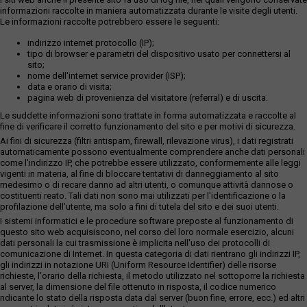
informazioni raccolte in maniera automatizzata durante le visite degli utenti.
Le informazioni raccolte potrebbero essere le seguenti:
indirizzo internet protocollo (IP);
tipo di browser e parametri del dispositivo usato per connettersi al
sito;
nome dell'internet service provider (ISP);
data e orario di visita;
pagina web di provenienza del visitatore (referral) e di uscita.
Le suddette informazioni sono trattate in forma automatizzata e raccolte al
fine di verificare il corretto funzionamento del sito e per motivi di sicurezza.
Ai fini di sicurezza (filtri antispam, firewall, rilevazione virus), i dati registrati
automaticamente possono eventualmente comprendere anche dati personali
come l'indirizzo IP, che potrebbe essere utilizzato, conformemente alle leggi
vigenti in materia, al fine di bloccare tentativi di danneggiamento al sito
medesimo o di recare danno ad altri utenti, o comunque attività dannose o
costituenti reato. Tali dati non sono mai utilizzati per l'identificazione o la
profilazione dell'utente, ma solo a fini di tutela del sito e dei suoi utenti.
I sistemi informatici e le procedure software preposte al funzionamento di
questo sito web acquisiscono, nel corso del loro normale esercizio, alcuni
dati personali la cui trasmissione è implicita nell'uso dei protocolli di
comunicazione di Internet. In questa categoria di dati rientrano gli indirizzi IP,
gli indirizzi in notazione URI (Uniform Resource Identifier) delle risorse
richieste, l'orario della richiesta, il metodo utilizzato nel sottoporre la richiesta
al server, la dimensione del file ottenuto in risposta, il codice numerico
ndicante lo stato della risposta data dal server (buon fine, errore, ecc.) ed altri