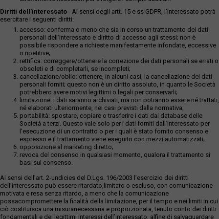
Diritti dell’interessato
- Ai sensi degli artt. 15 e ss GDPR, l’interessato potrà
esercitare i seguenti diritti:
accesso: conferma o meno che sia in corso un trattamento dei dati
personali dell’interessato e diritto di accesso agli stessi; non è
possibile rispondere a richieste manifestamente infondate, eccessive
o ripetitive;
rettifica: correggere/ottenere la correzione dei dati personali se errati o
obsoleti e di completarli, se incompleti;
cancellazione/oblio: ottenere, in alcuni casi, la cancellazione dei dati
personali forniti; questo non è un diritto assoluto, in quanto le Società
potrebbero avere motivi legittimi o legali per conservarli;
limitazione: i dati saranno archiviati, ma non potranno essere né trattati,
né elaborati ulteriormente, nei casi previsti dalla normativa;
portabilità: spostare, copiare o trasferire i dati dai database delle
Società a terzi. Questo vale solo per i dati forniti dall’interessato per
l’esecuzione di un contratto o per i quali è stato fornito consenso e
espresso e il trattamento viene eseguito con mezzi automatizzati;
opposizione al marketing diretto;
revoca del consenso in qualsiasi momento, qualora il trattamento si
basi sul consenso.
Ai sensi dell’art. 2-undicies del D.Lgs. 196/2003 l’esercizio dei diritti
dell’interessato può essere ritardato,limitato o escluso, con comunicazione
motivata e resa senza ritardo, a meno che la comunicazione
possacompromettere la finalità della limitazione, per il tempo e nei limiti in cui
ciò costituisca una misuranecessaria e proporzionata, tenuto conto dei diritti
fondamentali e dei legittimi interessi dell’interessato, alfine di salvaguardare