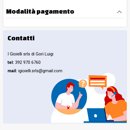
Modalità pagamento
Contatti
I Gioielli srls di Gori Luigi
tel:
392 970 6760
mail:
igioielli.srls@gmail.com