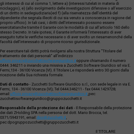
gli interessi di cui al comma 1, lettere a) (interessi tutelati in materia di
riciclaggio), e) (allo svolgimento delle investigazioni difensive o all’esercizio
di un diritto in sedegiudiziaria)ed f) (alla riservatezza dell’identità del
dipendente che segnala illeciti di cui sia venuto a conoscenza in ragione del
proprio ufficio). In tali casi, i diritti dell’interessato possono essere
esercitatianche tramite il Garante con le modalità di cui all’articolo 160 dello
stesso Decreto. In tale ipotesi, il Garante informerà l’interessato di aver
eseguito tutte le verifiche necessarie o di aver svolto un riesamenonché della
facoltà dell’interessato di proporre ricorso giurisdizionale.
Per esercitare tali diritti potrà rivolgersi alla nostra Struttura "Titolare del
trattamento dei dati personali" all'indirizzo
ufficio.privacy@zucchettisofwaregiuridico.it
oppure chiamando il numero
0444. 346211 o inviando una missiva a Zucchetti Software Giuridico srl via E.
Fermi,134 - 36100 Vicenza (VI). Il Titolare Le risponderà entro 30 giorni dalla
ricezione della Sua richiesta formale.
Dati di contatto
- Zucchetti Software Giuridico s.r.l., con sede legale in via E.
Fermi, 134 - 36100 Vicenza (VI); Tel 0444.346211 - fax 0444.1429728;
email:
ufficio.privacy@zucchettisoftwaregiuridico.it
,pec:
zucchettisoftwaregiuridico@gruppozucchetti.it
Responsabile della protezione dei dati
- Il Responsabile della protezione
dei dati ZHolding SPA nella persona del dott. Mario Brocca, tel.
0371/5943191, email:
dpo@zucchetti.it
,
pec:dpogruppozucchetti@gruppozucchetti.it
Il TITOLARE