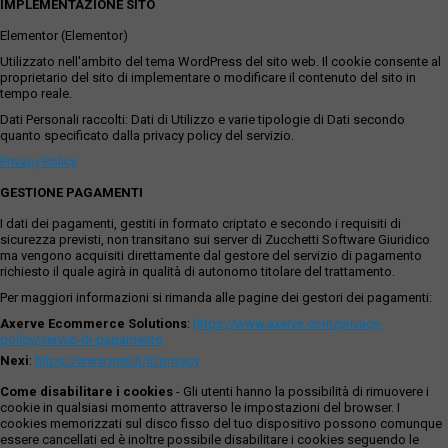
IMPLEMENTAZIONE SITO
Elementor (Elementor)
Utilizzato nell'ambito del tema WordPress del sito web. Il cookie consente al
proprietario del sito di implementare o modificare il contenuto del sito in
tempo reale.
Dati Personali raccolti: Dati di Utilizzo e varie tipologie di Dati secondo
quanto specificato dalla privacy policy del servizio.
Privacy Policy
GESTIONE PAGAMENTI
I dati dei pagamenti, gestiti in formato criptato e secondo i requisiti di
sicurezza previsti, non transitano sui server di Zucchetti Software Giuridico
ma vengono acquisiti direttamente dal gestore del servizio di pagamento
richiesto il quale agirà in qualità di autonomo titolare del trattamento.
Per maggiori informazioni si rimanda alle pagine dei gestori dei pagamenti:
Axerve Ecommerce Solutions
:
https://www.axerve.com/privacy-
policy/servizi-di-pagamento
Nexi
:
https://www.nexi.it/it/privacy
Come disabilitare i cookies
- Gli utenti hanno la possibilità di rimuovere i
cookie in qualsiasi momento attraverso le impostazioni del browser. I
cookies memorizzati sul disco fisso del tuo dispositivo possono comunque
essere cancellati ed è inoltre possibile disabilitare i cookies seguendo le