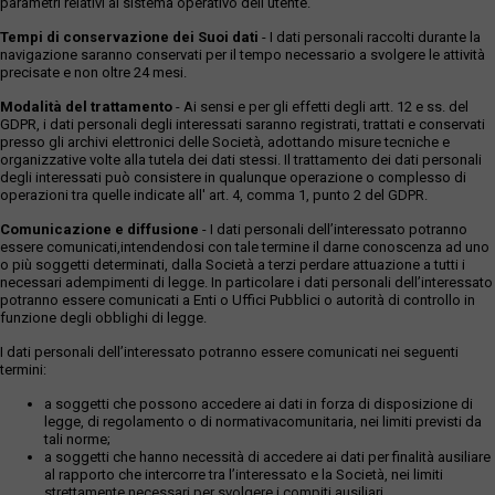
parametri relativi al sistema operativo dell'utente.
Tempi di conservazione dei Suoi dati
- I dati personali raccolti durante la
navigazione saranno conservati per il tempo necessario a svolgere le attività
precisate e non oltre 24 mesi.
Modalità del trattamento
- Ai sensi e per gli effetti degli artt. 12 e ss. del
GDPR, i dati personali degli interessati saranno registrati, trattati e conservati
presso gli archivi elettronici delle Società, adottando misure tecniche e
organizzative volte alla tutela dei dati stessi. Il trattamento dei dati personali
degli interessati può consistere in qualunque operazione o complesso di
operazioni tra quelle indicate all' art. 4, comma 1, punto 2 del GDPR.
Comunicazione e diffusione
- I dati personali dell’interessato potranno
essere comunicati,intendendosi con tale termine il darne conoscenza ad uno
o più soggetti determinati, dalla Società a terzi perdare attuazione a tutti i
necessari adempimenti di legge. In particolare i dati personali dell’interessato
potranno essere comunicati a Enti o Uffici Pubblici o autorità di controllo in
funzione degli obblighi di legge.
I dati personali dell’interessato potranno essere comunicati nei seguenti
termini:
a soggetti che possono accedere ai dati in forza di disposizione di
legge, di regolamento o di normativacomunitaria, nei limiti previsti da
tali norme;
a soggetti che hanno necessità di accedere ai dati per finalità ausiliare
al rapporto che intercorre tra l’interessato e la Società, nei limiti
strettamente necessari per svolgere i compiti ausiliari.