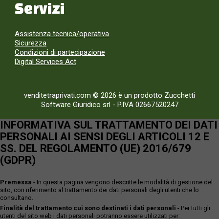
Servizi
Assistenza tecnica/operativa
Sicurezza
Condizioni di partecipazione
Digital Services Act
venditetraprivati.com © 2026 è un prodotto Zucchetti
Software Giuridico srl
-
P.IVA 02667520247
INFORMATIVA SUL TRATTAMENTO DEI DATI
PERSONALI AI SENSI DEGLI ARTICOLI 12 E
SS. DEL REGOLAMENTO (UE) 2016/679
(GDPR)
Premessa
- In questa pagina vengono descritte le modalità di gestione del
sito, con riferimento al trattamento dei dati personali degli utenti che lo
consultano.
Finalità del trattamento cui sono destinati i dati personali
- Per tutti gli
utenti del sito web i dati personali potranno essere utilizzati per: