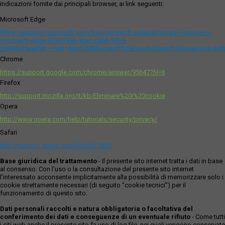
indicazioni fornite dai principali browser, ai link seguenti:
Microsoft Edge
https://support.microsoft.com/it-it/microsoft-edge/eliminare-i-cookie-in-
microsoft-edge-63947406-40ac-c3b8-57b9-
2a946a29ae09#:~:text=Apri%20Microsoft%20Edge%20and%20seleziona,del
Chrome
https://support.google.com/chrome/answer/95647?hl=it
Firefox
http://support.mozilla.org/it/kb/Eliminare%20i%20cookie
Opera
http://www.opera.com/help/tutorials/security/privacy/
Safari
http://support.apple.com/kb/ph11920
Base giuridica del trattamento
- Il presente sito internet tratta i dati in base
al consenso. Con l'uso o la consultazione del presente sito internet
l’interessato acconsente implicitamente alla possibilità di memorizzare solo i
cookie strettamente necessari (di seguito “cookie tecnici”) per il
funzionamento di questo sito.
Dati personali raccolti e natura obbligatoria o facoltativa del
conferimento dei dati e conseguenze di un eventuale rifiuto
- Come tutti
i siti web anche il presente sito fa uso di log file, nei quali vengono conservate