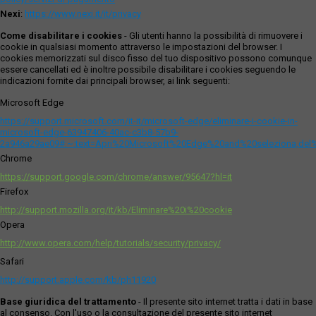
Nexi
:
https://www.nexi.it/it/privacy
Come disabilitare i cookies
- Gli utenti hanno la possibilità di rimuovere i
cookie in qualsiasi momento attraverso le impostazioni del browser. I
cookies memorizzati sul disco fisso del tuo dispositivo possono comunque
essere cancellati ed è inoltre possibile disabilitare i cookies seguendo le
indicazioni fornite dai principali browser, ai link seguenti:
Microsoft Edge
https://support.microsoft.com/it-it/microsoft-edge/eliminare-i-cookie-in-
microsoft-edge-63947406-40ac-c3b8-57b9-
2a946a29ae09#:~:text=Apri%20Microsoft%20Edge%20and%20seleziona,del
Chrome
https://support.google.com/chrome/answer/95647?hl=it
Firefox
http://support.mozilla.org/it/kb/Eliminare%20i%20cookie
Opera
http://www.opera.com/help/tutorials/security/privacy/
Safari
http://support.apple.com/kb/ph11920
Base giuridica del trattamento
- Il presente sito internet tratta i dati in base
al consenso. Con l'uso o la consultazione del presente sito internet