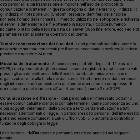
dati personali la cui trasmissione è implicita nell'uso dei protocolli di
comunicazione di Internet. In questa categoria di dati rientrano gli indirizzi IP,
gli indirizzi in notazione URI (Uniform Resource Identifier) delle risorse
richieste, l'orario della richiesta, il metodo utilizzato nel sottoporre la richiesta
al server, la dimensione del file ottenuto in risposta, il codice numerico
ndicante lo stato della risposta data dal server (buon fine, errore, ecc.) ed altri
parametri relativi al sistema operativo dell'utente.
Tempi di conservazione dei Suoi dati
- I dati personali raccolti durante la
navigazione saranno conservati per il tempo necessario a svolgere le attività
precisate e non oltre 24 mesi.
Modalità del trattamento
- Ai sensi e per gli effetti degli artt. 12 e ss. del
GDPR, i dati personali degli interessati saranno registrati, trattati e conservati
presso gli archivi elettronici delle Società, adottando misure tecniche e
organizzative volte alla tutela dei dati stessi. Il trattamento dei dati personali
degli interessati può consistere in qualunque operazione o complesso di
operazioni tra quelle indicate all' art. 4, comma 1, punto 2 del GDPR.
Comunicazione e diffusione
- I dati personali dell’interessato potranno
essere comunicati,intendendosi con tale termine il darne conoscenza ad uno
o più soggetti determinati, dalla Società a terzi perdare attuazione a tutti i
necessari adempimenti di legge. In particolare i dati personali dell’interessato
potranno essere comunicati a Enti o Uffici Pubblici o autorità di controllo in
funzione degli obblighi di legge.
I dati personali dell’interessato potranno essere comunicati nei seguenti
termini: