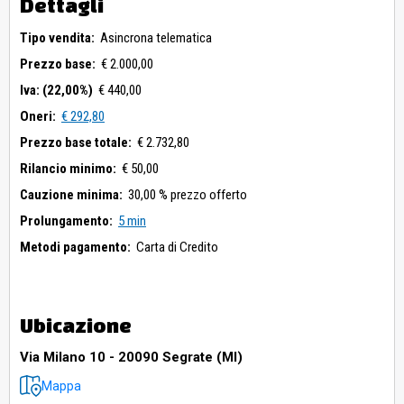
Dettagli
ambito giudiziario, gli stessi rientrano nella tipologia del visto
e piaciuto nello stato di fatto e di diritto in cui si trovano e
Tipo vendita:
Asincrona telematica
senza alcuna garanzia.
Prezzo base:
€ 2.000,00
Iva: (22,00%)
€ 440,00
Oneri:
€ 292,80
Prezzo base totale:
€ 2.732,80
Rilancio minimo:
€ 50,00
Cauzione minima:
30,00 % prezzo offerto
Prolungamento:
5 min
Metodi pagamento:
Carta di Credito
Ubicazione
Via Milano 10 - 20090 Segrate (MI)
Mappa