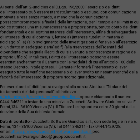
Ai sensi dell’art. 2-undicies del D.Lgs. 196/2003 l’esercizio dei diritti
dell’interessato può essere ritardato,limitato o escluso, con comunicazione
motivata e resa senza ritardo, a meno che la comunicazione
possacompromettere la finalità della limitazione, per il tempo e nei limiti in cui
ciò costituisca una misuranecessaria e proporzionata, tenuto conto dei diritti
fondamentali e dei legittimi interessi dell’interessato, alfine di salvaguardare
gli interessi di cui al comma 1, lettere a) (interessi tutelati in materia di
riciclaggio), e) (allo svolgimento delle investigazioni difensive o all’esercizio
di un diritto in sedegiudiziaria)ed f) (alla riservatezza dell’identità del
dipendente che segnala illeciti di cui sia venuto a conoscenza in ragione del
proprio ufficio). In tali casi, i diritti dell’interessato possono essere
esercitatianche tramite il Garante con le modalità di cui all’articolo 160 dello
stesso Decreto. In tale ipotesi, il Garante informerà l’interessato di aver
eseguito tutte le verifiche necessarie o di aver svolto un riesamenonché della
facoltà dell’interessato di proporre ricorso giurisdizionale.
Per esercitare tali diritti potrà rivolgersi alla nostra Struttura "Titolare del
trattamento dei dati personali" all'indirizzo
ufficio.privacy@zucchettisofwaregiuridico.it
oppure chiamando il numero
0444. 346211 o inviando una missiva a Zucchetti Software Giuridico srl via E.
Fermi,134 - 36100 Vicenza (VI). Il Titolare Le risponderà entro 30 giorni dalla
ricezione della Sua richiesta formale.
Dati di contatto
- Zucchetti Software Giuridico s.r.l., con sede legale in via E.
Fermi, 134 - 36100 Vicenza (VI); Tel 0444.346211 - fax 0444.1429728;
email:
ufficio.privacy@zucchettisoftwaregiuridico.it
,pec:
zucchettisoftwaregiuridico@gruppozucchetti.it