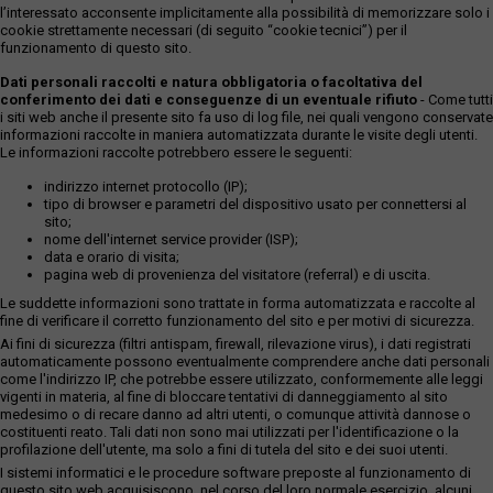
l’interessato acconsente implicitamente alla possibilità di memorizzare solo i
cookie strettamente necessari (di seguito “cookie tecnici”) per il
funzionamento di questo sito.
Dati personali raccolti e natura obbligatoria o facoltativa del
conferimento dei dati e conseguenze di un eventuale rifiuto
- Come tutti
i siti web anche il presente sito fa uso di log file, nei quali vengono conservate
informazioni raccolte in maniera automatizzata durante le visite degli utenti.
Le informazioni raccolte potrebbero essere le seguenti:
indirizzo internet protocollo (IP);
tipo di browser e parametri del dispositivo usato per connettersi al
sito;
nome dell'internet service provider (ISP);
data e orario di visita;
pagina web di provenienza del visitatore (referral) e di uscita.
Le suddette informazioni sono trattate in forma automatizzata e raccolte al
fine di verificare il corretto funzionamento del sito e per motivi di sicurezza.
Ai fini di sicurezza (filtri antispam, firewall, rilevazione virus), i dati registrati
automaticamente possono eventualmente comprendere anche dati personali
come l'indirizzo IP, che potrebbe essere utilizzato, conformemente alle leggi
vigenti in materia, al fine di bloccare tentativi di danneggiamento al sito
medesimo o di recare danno ad altri utenti, o comunque attività dannose o
costituenti reato. Tali dati non sono mai utilizzati per l'identificazione o la
profilazione dell'utente, ma solo a fini di tutela del sito e dei suoi utenti.
I sistemi informatici e le procedure software preposte al funzionamento di
questo sito web acquisiscono, nel corso del loro normale esercizio, alcuni