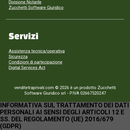
Divisione Notarile
Zucchetti Software Giuridico
Servizi
Assistenza tecnica/operativa
Sicurezza
Condizioni di partecipazione
Digital Services Act
venditetraprivati.com © 2026 è un prodotto Zucchetti
Software Giuridico srl
-
P.IVA 02667520247
INFORMATIVA SUL TRATTAMENTO DEI DATI
PERSONALI AI SENSI DEGLI ARTICOLI 12 E
SS. DEL REGOLAMENTO (UE) 2016/679
(GDPR)