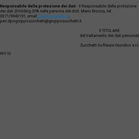
Responsabile della protezione dei dati
- Il Responsabile della protezione
dei dati ZHolding SPA nella persona del dott. Mario Brocca, tel.
0371/5943191, email:
dpo@zucchetti.it
,
pec:dpogruppozucchetti@gruppozucchetti.it
Il TITOLARE
del trattamento dei dati personali
Zucchetti Software Giuridico s.r.l.
REV 02