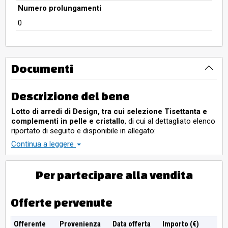
Numero prolungamenti
0
Documenti
Descrizione del bene
Lotto di arredi di Design, tra cui selezione Tisettanta e
complementi in pelle e cristallo
, di cui al dettagliato elenco
riportato di seguito e disponibile in allegato:
1. Libreria Tisettanta legno, in buono stato (senza
Continua a leggere
contenuto) - misure: Profondità (P) 40 cm, Altezza (h)
240 cm, Lunghezza (L) 340 cm;
2. Divanetto bianco ecopelle in buono stato - misure:
Per partecipare alla vendita
Profondità (P) 70 cm, Altezza (h) 65 cm, Lunghezza (L)
180 cm;
3. Divanetto nero pelle Hi Tech Milano in discreto stato
Offerte pervenute
- misure: Profondità (P) 70 cm, Altezza (h) 60 cm,
Lunghezza (L) 130 cm;
Offerente
Provenienza
Data offerta
Importo (€)
4. Consolle legno ciliegio Tisettanta in discreto stato