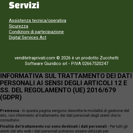
Servizi
Assistenza tecnica/operativa
Sicurezza
Condizioni di partecipazione
Digital Services Act
venditetraprivati.com © 2026 è un prodotto Zucchetti
Software Giuridico srl
-
P.IVA 02667520247
INFORMATIVA SUL TRATTAMENTO DEI DATI
PERSONALI AI SENSI DEGLI ARTICOLI 12 E
SS. DEL REGOLAMENTO (UE) 2016/679
(GDPR)
Premessa
- In questa pagina vengono descritte le modalità di gestione del
sito, con riferimento al trattamento dei dati personali degli utenti che lo
consultano.
Finalità del trattamento cui sono destinati i dati personali
- Per tutti gli
utenti del sito web i dati personali potranno essere utilizzati per: