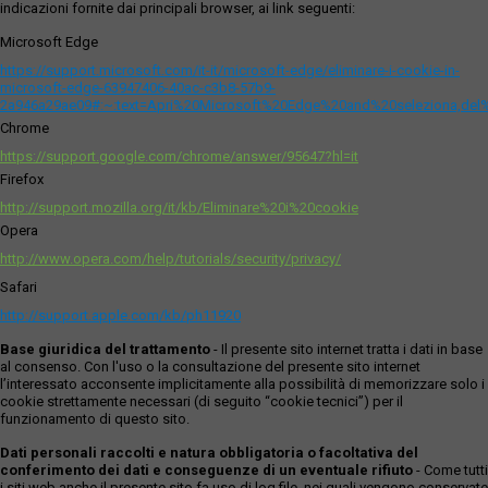
indicazioni fornite dai principali browser, ai link seguenti:
Microsoft Edge
https://support.microsoft.com/it-it/microsoft-edge/eliminare-i-cookie-in-
microsoft-edge-63947406-40ac-c3b8-57b9-
2a946a29ae09#:~:text=Apri%20Microsoft%20Edge%20and%20seleziona,del
Chrome
https://support.google.com/chrome/answer/95647?hl=it
Firefox
http://support.mozilla.org/it/kb/Eliminare%20i%20cookie
Opera
http://www.opera.com/help/tutorials/security/privacy/
Safari
http://support.apple.com/kb/ph11920
Base giuridica del trattamento
- Il presente sito internet tratta i dati in base
al consenso. Con l'uso o la consultazione del presente sito internet
l’interessato acconsente implicitamente alla possibilità di memorizzare solo i
cookie strettamente necessari (di seguito “cookie tecnici”) per il
funzionamento di questo sito.
Dati personali raccolti e natura obbligatoria o facoltativa del
conferimento dei dati e conseguenze di un eventuale rifiuto
- Come tutti
i siti web anche il presente sito fa uso di log file, nei quali vengono conservate