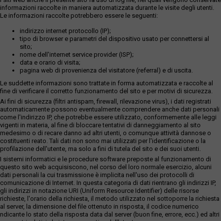
informazioni raccolte in maniera automatizzata durante le visite degli utenti.
Le informazioni raccolte potrebbero essere le seguenti:
indirizzo internet protocollo (IP);
tipo di browser e parametri del dispositivo usato per connettersi al
sito;
nome dell'internet service provider (ISP);
data e orario di visita;
pagina web di provenienza del visitatore (referral) e di uscita.
Le suddette informazioni sono trattate in forma automatizzata e raccolte al
fine di verificare il corretto funzionamento del sito e per motivi di sicurezza.
Ai fini di sicurezza (filtri antispam, firewall, rilevazione virus), i dati registrati
automaticamente possono eventualmente comprendere anche dati personali
come l'indirizzo IP, che potrebbe essere utilizzato, conformemente alle leggi
vigenti in materia, al fine di bloccare tentativi di danneggiamento al sito
medesimo o di recare danno ad altri utenti, o comunque attività dannose o
costituenti reato. Tali dati non sono mai utilizzati per l'identificazione o la
profilazione dell'utente, ma solo a fini di tutela del sito e dei suoi utenti.
I sistemi informatici e le procedure software preposte al funzionamento di
questo sito web acquisiscono, nel corso del loro normale esercizio, alcuni
dati personali la cui trasmissione è implicita nell'uso dei protocolli di
comunicazione di Internet. In questa categoria di dati rientrano gli indirizzi IP,
gli indirizzi in notazione URI (Uniform Resource Identifier) delle risorse
richieste, l'orario della richiesta, il metodo utilizzato nel sottoporre la richiesta
al server, la dimensione del file ottenuto in risposta, il codice numerico
ndicante lo stato della risposta data dal server (buon fine, errore, ecc.) ed altri