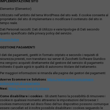
IMPLEMENTAZIONE SITO
Elementor (Elementor)
Utilizzato nell'ambito del tema WordPress del sito web. Il cookie consente al
proprietario del sito di implementare o modificare il contenuto del sito in
tempo reale.
Dati Personali raccolti: Dati di Utilizzo e varie tipologie di Dati secondo
quanto specificato dalla privacy policy del servizio.
Privacy Policy
GESTIONE PAGAMENTI
I dati dei pagamenti, gestiti in formato criptato e secondo i requisiti di
sicurezza previsti, non transitano sui server di Zucchetti Software Giuridico
ma vengono acquisiti direttamente dal gestore del servizio di pagamento
richiesto il quale agirà in qualità di autonomo titolare del trattamento.
Per maggiori informazioni si rimanda alle pagine dei gestori dei pagamenti:
Axerve Ecommerce Solutions
:
https://www.axerve.com/privacy-
policy/servizi-di-pagamento
Nexi
:
https://www.nexi.it/it/privacy
Come disabilitare i cookies
- Gli utenti hanno la possibilità di rimuovere i
cookie in qualsiasi momento attraverso le impostazioni del browser. I
cookies memorizzati sul disco fisso del tuo dispositivo possono comunque
essere cancellati ed è inoltre possibile disabilitare i cookies seguendo le