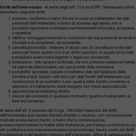
Diritti dell’interessato
- Ai sensi degli artt. 15 e ss GDPR, l’interessato potrà
esercitare i seguenti diritti:
accesso: conferma o meno che sia in corso un trattamento dei dati
personali dell’interessato e diritto di accesso agli stessi; non è
possibile rispondere a richieste manifestamente infondate, eccessive
o ripetitive;
rettifica: correggere/ottenere la correzione dei dati personali se errati o
obsoleti e di completarli, se incompleti;
cancellazione/oblio: ottenere, in alcuni casi, la cancellazione dei dati
personali forniti; questo non è un diritto assoluto, in quanto le Società
potrebbero avere motivi legittimi o legali per conservarli;
limitazione: i dati saranno archiviati, ma non potranno essere né trattati,
né elaborati ulteriormente, nei casi previsti dalla normativa;
portabilità: spostare, copiare o trasferire i dati dai database delle
Società a terzi. Questo vale solo per i dati forniti dall’interessato per
l’esecuzione di un contratto o per i quali è stato fornito consenso e
espresso e il trattamento viene eseguito con mezzi automatizzati;
opposizione al marketing diretto;
revoca del consenso in qualsiasi momento, qualora il trattamento si
basi sul consenso.
Ai sensi dell’art. 2-undicies del D.Lgs. 196/2003 l’esercizio dei diritti
dell’interessato può essere ritardato,limitato o escluso, con comunicazione
motivata e resa senza ritardo, a meno che la comunicazione
possacompromettere la finalità della limitazione, per il tempo e nei limiti in cui
ciò costituisca una misuranecessaria e proporzionata, tenuto conto dei diritti
fondamentali e dei legittimi interessi dell’interessato, alfine di salvaguardare