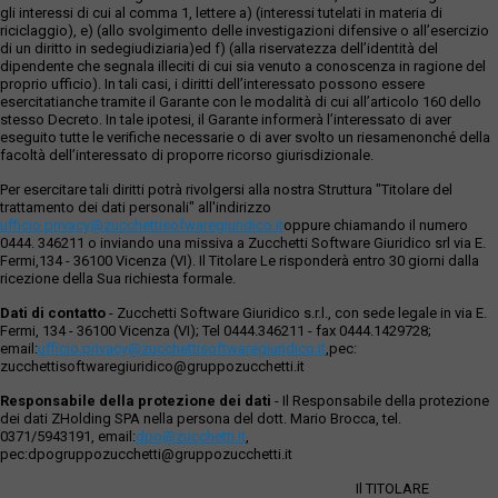
gli interessi di cui al comma 1, lettere a) (interessi tutelati in materia di
riciclaggio), e) (allo svolgimento delle investigazioni difensive o all’esercizio
di un diritto in sedegiudiziaria)ed f) (alla riservatezza dell’identità del
dipendente che segnala illeciti di cui sia venuto a conoscenza in ragione del
proprio ufficio). In tali casi, i diritti dell’interessato possono essere
esercitatianche tramite il Garante con le modalità di cui all’articolo 160 dello
stesso Decreto. In tale ipotesi, il Garante informerà l’interessato di aver
eseguito tutte le verifiche necessarie o di aver svolto un riesamenonché della
facoltà dell’interessato di proporre ricorso giurisdizionale.
Per esercitare tali diritti potrà rivolgersi alla nostra Struttura "Titolare del
trattamento dei dati personali" all'indirizzo
ufficio.privacy@zucchettisofwaregiuridico.it
oppure chiamando il numero
0444. 346211 o inviando una missiva a Zucchetti Software Giuridico srl via E.
Fermi,134 - 36100 Vicenza (VI). Il Titolare Le risponderà entro 30 giorni dalla
ricezione della Sua richiesta formale.
Dati di contatto
- Zucchetti Software Giuridico s.r.l., con sede legale in via E.
Fermi, 134 - 36100 Vicenza (VI); Tel 0444.346211 - fax 0444.1429728;
email:
ufficio.privacy@zucchettisoftwaregiuridico.it
,pec:
zucchettisoftwaregiuridico@gruppozucchetti.it
Responsabile della protezione dei dati
- Il Responsabile della protezione
dei dati ZHolding SPA nella persona del dott. Mario Brocca, tel.
0371/5943191, email:
dpo@zucchetti.it
,
pec:dpogruppozucchetti@gruppozucchetti.it
Il TITOLARE