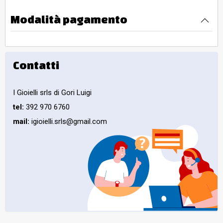
Modalità pagamento
Contatti
I Gioielli srls di Gori Luigi
tel:
392 970 6760
mail:
igioielli.srls@gmail.com