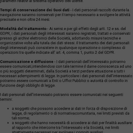
parametri relativi al sistema operativo dell'utente.
Tempi di conservazione dei Suoi dati
- I dati personali raccolti durante la
navigazione saranno conservati per il tempo necessario a svolgere le attività
precisate e non oltre 24 mesi.
Modalità del trattamento
- Ai sensi e per gli effetti degli artt. 12 e ss. del
GDPR, i dati personali degli interessati saranno registrati, trattati e conservati
presso gli archivi elettronici delle Società, adottando misure tecniche e
organizzative volte alla tutela dei dati stessi. Il trattamento dei dati personali
degli interessati può consistere in qualunque operazione o complesso di
operazioni tra quelle indicate all' art. 4, comma 1, punto 2 del GDPR.
Comunicazione e diffusione
- I dati personali dell’interessato potranno
essere comunicati,intendendosi con tale termine il darne conoscenza ad uno
o più soggetti determinati, dalla Società a terzi perdare attuazione a tutti i
necessari adempimenti di legge. In particolare i dati personali dell’interessato
potranno essere comunicati a Enti o Uffici Pubblici o autorità di controllo in
funzione degli obblighi di legge.
I dati personali dell’interessato potranno essere comunicati nei seguenti
termini:
a soggetti che possono accedere ai dati in forza di disposizione di
legge, di regolamento o di normativacomunitaria, nei limiti previsti da
tali norme;
a soggetti che hanno necessità di accedere ai dati per finalità ausiliare
al rapporto che intercorre tra l’interessato e la Società, nei limiti
strettamente necessari per svolgere i compiti ausiliari.