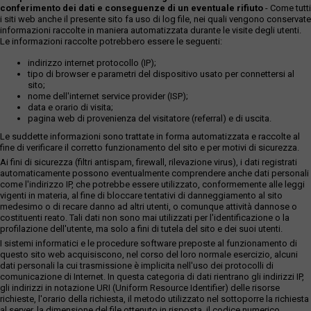
conferimento dei dati e conseguenze di un eventuale rifiuto
- Come tutti
i siti web anche il presente sito fa uso di log file, nei quali vengono conservate
informazioni raccolte in maniera automatizzata durante le visite degli utenti.
Le informazioni raccolte potrebbero essere le seguenti:
indirizzo internet protocollo (IP);
tipo di browser e parametri del dispositivo usato per connettersi al
sito;
nome dell'internet service provider (ISP);
data e orario di visita;
pagina web di provenienza del visitatore (referral) e di uscita.
Le suddette informazioni sono trattate in forma automatizzata e raccolte al
fine di verificare il corretto funzionamento del sito e per motivi di sicurezza.
Ai fini di sicurezza (filtri antispam, firewall, rilevazione virus), i dati registrati
automaticamente possono eventualmente comprendere anche dati personali
come l'indirizzo IP, che potrebbe essere utilizzato, conformemente alle leggi
vigenti in materia, al fine di bloccare tentativi di danneggiamento al sito
medesimo o di recare danno ad altri utenti, o comunque attività dannose o
costituenti reato. Tali dati non sono mai utilizzati per l'identificazione o la
profilazione dell'utente, ma solo a fini di tutela del sito e dei suoi utenti.
I sistemi informatici e le procedure software preposte al funzionamento di
questo sito web acquisiscono, nel corso del loro normale esercizio, alcuni
dati personali la cui trasmissione è implicita nell'uso dei protocolli di
comunicazione di Internet. In questa categoria di dati rientrano gli indirizzi IP,
gli indirizzi in notazione URI (Uniform Resource Identifier) delle risorse
richieste, l'orario della richiesta, il metodo utilizzato nel sottoporre la richiesta
al server, la dimensione del file ottenuto in risposta, il codice numerico