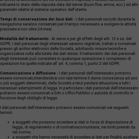
ndicante lo stato della risposta data dal server (buon fine, errore, ecc.) ed altri
parametri relativi al sistema operativo dell'utente.
Tempi di conservazione dei Suoi dati
- I dati personali raccolti durante la
navigazione saranno conservati per il tempo necessario a svolgere le attività
precisate e non oltre 24 mesi.
Modalità del trattamento
- Ai sensi e per gli effetti degli artt. 12 e ss. del
GDPR, i dati personali degli interessati saranno registrati, trattati e conservati
presso gli archivi elettronici delle Società, adottando misure tecniche e
organizzative volte alla tutela dei dati stessi. Il trattamento dei dati personali
degli interessati può consistere in qualunque operazione o complesso di
operazioni tra quelle indicate all' art. 4, comma 1, punto 2 del GDPR.
Comunicazione e diffusione
- I dati personali dell’interessato potranno
essere comunicati,intendendosi con tale termine il darne conoscenza ad uno
o più soggetti determinati, dalla Società a terzi perdare attuazione a tutti i
necessari adempimenti di legge. In particolare i dati personali dell’interessato
potranno essere comunicati a Enti o Uffici Pubblici o autorità di controllo in
funzione degli obblighi di legge.
I dati personali dell’interessato potranno essere comunicati nei seguenti
termini:
a soggetti che possono accedere ai dati in forza di disposizione di
legge, di regolamento o di normativacomunitaria, nei limiti previsti da
tali norme;
a soggetti che hanno necessità di accedere ai dati per finalità ausiliare