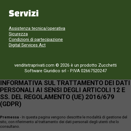
Servizi
Assistenza tecnica/operativa
Sicurezza
Condizioni di partecipazione
Digital Services Act
venditetraprivati.com © 2026 è un prodotto Zucchetti
Software Giuridico srl
-
P.IVA 02667520247
INFORMATIVA SUL TRATTAMENTO DEI DATI
PERSONALI AI SENSI DEGLI ARTICOLI 12 E
SS. DEL REGOLAMENTO (UE) 2016/679
(GDPR)
Premessa
- In questa pagina vengono descritte le modalità di gestione del
sito, con riferimento al trattamento dei dati personali degli utenti che lo
consultano.