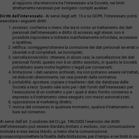
al rapporto che intercorre tra l’interessato e la Società, nei limiti
strettamente necessari per svolgere i compiti ausiliari.
Diritti dell’interessato
- Ai sensi degli artt. 15 e ss GDPR, l’interessato potrà
esercitare i seguenti diritti:
accesso: conferma o meno che sia in corso un trattamento dei dati
personali dell’interessato e diritto di accesso agli stessi; non è
possibile rispondere a richieste manifestamente infondate, eccessive
o ripetitive;
rettifica: correggere/ottenere la correzione dei dati personali se errati o
obsoleti e di completarli, se incompleti;
cancellazione/oblio: ottenere, in alcuni casi, la cancellazione dei dati
personali forniti; questo non è un diritto assoluto, in quanto le Società
potrebbero avere motivi legittimi o legali per conservarli;
limitazione: i dati saranno archiviati, ma non potranno essere né trattati,
né elaborati ulteriormente, nei casi previsti dalla normativa;
portabilità: spostare, copiare o trasferire i dati dai database delle
Società a terzi. Questo vale solo per i dati forniti dall’interessato per
l’esecuzione di un contratto o per i quali è stato fornito consenso e
espresso e il trattamento viene eseguito con mezzi automatizzati;
opposizione al marketing diretto;
revoca del consenso in qualsiasi momento, qualora il trattamento si
basi sul consenso.
Ai sensi dell’art. 2-undicies del D.Lgs. 196/2003 l’esercizio dei diritti
dell’interessato può essere ritardato,limitato o escluso, con comunicazione
motivata e resa senza ritardo, a meno che la comunicazione
possacompromettere la finalità della limitazione, per il tempo e nei limiti in cui