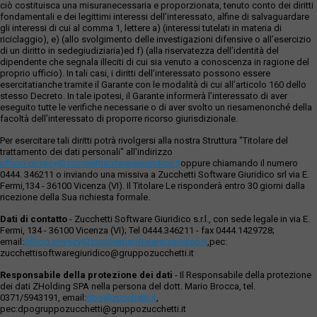
ciò costituisca una misuranecessaria e proporzionata, tenuto conto dei diritti
fondamentali e dei legittimi interessi dell’interessato, alfine di salvaguardare
gli interessi di cui al comma 1, lettere a) (interessi tutelati in materia di
riciclaggio), e) (allo svolgimento delle investigazioni difensive o all’esercizio
di un diritto in sedegiudiziaria)ed f) (alla riservatezza dell’identità del
dipendente che segnala illeciti di cui sia venuto a conoscenza in ragione del
proprio ufficio). In tali casi, i diritti dell’interessato possono essere
esercitatianche tramite il Garante con le modalità di cui all’articolo 160 dello
stesso Decreto. In tale ipotesi, il Garante informerà l’interessato di aver
eseguito tutte le verifiche necessarie o di aver svolto un riesamenonché della
facoltà dell’interessato di proporre ricorso giurisdizionale.
Per esercitare tali diritti potrà rivolgersi alla nostra Struttura "Titolare del
trattamento dei dati personali" all'indirizzo
ufficio.privacy@zucchettisofwaregiuridico.it
oppure chiamando il numero
0444. 346211 o inviando una missiva a Zucchetti Software Giuridico srl via E.
Fermi,134 - 36100 Vicenza (VI). Il Titolare Le risponderà entro 30 giorni dalla
ricezione della Sua richiesta formale.
Dati di contatto
- Zucchetti Software Giuridico s.r.l., con sede legale in via E.
Fermi, 134 - 36100 Vicenza (VI); Tel 0444.346211 - fax 0444.1429728;
email:
ufficio.privacy@zucchettisoftwaregiuridico.it
,pec:
zucchettisoftwaregiuridico@gruppozucchetti.it
Responsabile della protezione dei dati
- Il Responsabile della protezione
dei dati ZHolding SPA nella persona del dott. Mario Brocca, tel.
0371/5943191, email:
dpo@zucchetti.it
,
pec:dpogruppozucchetti@gruppozucchetti.it