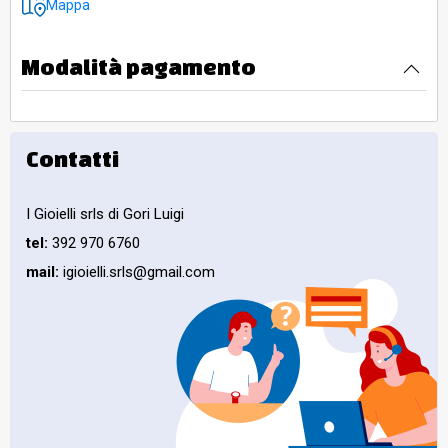
Mappa
Modalità pagamento
Contatti
I Gioielli srls di Gori Luigi
tel:
392 970 6760
mail:
igioielli.srls@gmail.com