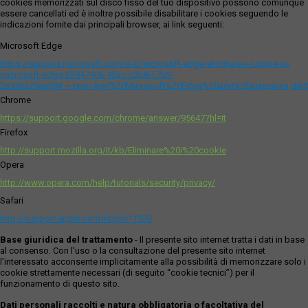
cookies memorizzati sul disco fisso del tuo dispositivo possono comunque
essere cancellati ed è inoltre possibile disabilitare i cookies seguendo le
indicazioni fornite dai principali browser, ai link seguenti:
Microsoft Edge
https://support.microsoft.com/it-it/microsoft-edge/eliminare-i-cookie-in-
microsoft-edge-63947406-40ac-c3b8-57b9-
2a946a29ae09#:~:text=Apri%20Microsoft%20Edge%20and%20seleziona,del
Chrome
https://support.google.com/chrome/answer/95647?hl=it
Firefox
http://support.mozilla.org/it/kb/Eliminare%20i%20cookie
Opera
http://www.opera.com/help/tutorials/security/privacy/
Safari
http://support.apple.com/kb/ph11920
Base giuridica del trattamento
- Il presente sito internet tratta i dati in base
al consenso. Con l'uso o la consultazione del presente sito internet
l’interessato acconsente implicitamente alla possibilità di memorizzare solo i
cookie strettamente necessari (di seguito “cookie tecnici”) per il
funzionamento di questo sito.
Dati personali raccolti e natura obbligatoria o facoltativa del