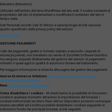
Elementor (Elementor)
Utilizzato nell'ambito del tema WordPress del sito web. Il cookie consente al
proprietario del sito di implementare o modificare il contenuto del sito in
tempo reale.
Dati Personali raccolti: Dati di Utilizzo e varie tipologie di Dati secondo
quanto specificato dalla privacy policy del servizio.
Privacy Policy
GESTIONE PAGAMENTI
I dati dei pagamenti, gestiti in formato criptato e secondo i requisiti di
sicurezza previsti, non transitano sui server di Zucchetti Software Giuridico
ma vengono acquisiti direttamente dal gestore del servizio di pagamento
richiesto il quale agirà in qualità di autonomo titolare del trattamento.
Per maggiori informazioni si rimanda alle pagine dei gestori dei pagamenti:
Axerve Ecommerce Solutions
:
https://www.axerve.com/privacy-
policy/servizi-di-pagamento
Nexi
:
https://www.nexi.it/it/privacy
Come disabilitare i cookies
- Gli utenti hanno la possibilità di rimuovere i
cookie in qualsiasi momento attraverso le impostazioni del browser. I
cookies memorizzati sul disco fisso del tuo dispositivo possono comunque
essere cancellati ed è inoltre possibile disabilitare i cookies seguendo le
indicazioni fornite dai principali browser, ai link seguenti: