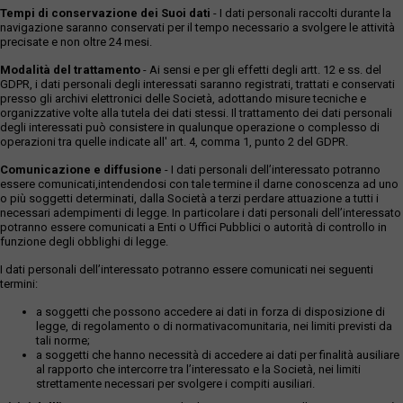
Tempi di conservazione dei Suoi dati
- I dati personali raccolti durante la
navigazione saranno conservati per il tempo necessario a svolgere le attività
precisate e non oltre 24 mesi.
Modalità del trattamento
- Ai sensi e per gli effetti degli artt. 12 e ss. del
GDPR, i dati personali degli interessati saranno registrati, trattati e conservati
presso gli archivi elettronici delle Società, adottando misure tecniche e
organizzative volte alla tutela dei dati stessi. Il trattamento dei dati personali
degli interessati può consistere in qualunque operazione o complesso di
operazioni tra quelle indicate all' art. 4, comma 1, punto 2 del GDPR.
Comunicazione e diffusione
- I dati personali dell’interessato potranno
essere comunicati,intendendosi con tale termine il darne conoscenza ad uno
o più soggetti determinati, dalla Società a terzi perdare attuazione a tutti i
necessari adempimenti di legge. In particolare i dati personali dell’interessato
potranno essere comunicati a Enti o Uffici Pubblici o autorità di controllo in
funzione degli obblighi di legge.
I dati personali dell’interessato potranno essere comunicati nei seguenti
termini:
a soggetti che possono accedere ai dati in forza di disposizione di
legge, di regolamento o di normativacomunitaria, nei limiti previsti da
tali norme;
a soggetti che hanno necessità di accedere ai dati per finalità ausiliare
al rapporto che intercorre tra l’interessato e la Società, nei limiti
strettamente necessari per svolgere i compiti ausiliari.