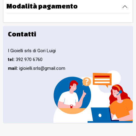
Modalità pagamento
Contatti
I Gioielli srls di Gori Luigi
tel:
392 970 6760
mail:
igioielli.srls@gmail.com