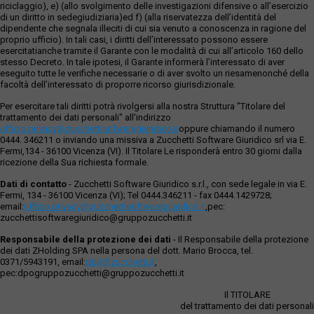
riciclaggio), e) (allo svolgimento delle investigazioni difensive o all’esercizio
di un diritto in sedegiudiziaria)ed f) (alla riservatezza dell’identità del
dipendente che segnala illeciti di cui sia venuto a conoscenza in ragione del
proprio ufficio). In tali casi, i diritti dell’interessato possono essere
esercitatianche tramite il Garante con le modalità di cui all’articolo 160 dello
stesso Decreto. In tale ipotesi, il Garante informerà l’interessato di aver
eseguito tutte le verifiche necessarie o di aver svolto un riesamenonché della
facoltà dell’interessato di proporre ricorso giurisdizionale.
Per esercitare tali diritti potrà rivolgersi alla nostra Struttura "Titolare del
trattamento dei dati personali" all'indirizzo
ufficio.privacy@zucchettisofwaregiuridico.it
oppure chiamando il numero
0444. 346211 o inviando una missiva a Zucchetti Software Giuridico srl via E.
Fermi,134 - 36100 Vicenza (VI). Il Titolare Le risponderà entro 30 giorni dalla
ricezione della Sua richiesta formale.
Dati di contatto
- Zucchetti Software Giuridico s.r.l., con sede legale in via E.
Fermi, 134 - 36100 Vicenza (VI); Tel 0444.346211 - fax 0444.1429728;
email:
ufficio.privacy@zucchettisoftwaregiuridico.it
,pec:
zucchettisoftwaregiuridico@gruppozucchetti.it
Responsabile della protezione dei dati
- Il Responsabile della protezione
dei dati ZHolding SPA nella persona del dott. Mario Brocca, tel.
0371/5943191, email:
dpo@zucchetti.it
,
pec:dpogruppozucchetti@gruppozucchetti.it
Il TITOLARE
del trattamento dei dati personali