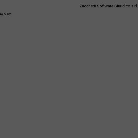
Zucchetti Software Giuridico s.r.l.
REV 02