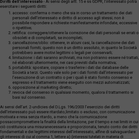
Diritti dell’interessato
- Ai sensi degli artt. 15 e ss GDPR, l’interessato potrà
esercitare i seguenti diritti:
accesso: conferma o meno che sia in corso un trattamento dei dati
personali dell’interessato e diritto di accesso agli stessi; non è
possibile rispondere a richieste manifestamente infondate, eccessive
o ripetitive;
rettifica: correggere/ottenere la correzione dei dati personali se errati o
obsoleti e di completarli, se incompleti;
cancellazione/oblio: ottenere, in alcuni casi, la cancellazione dei dati
personali forniti; questo non è un diritto assoluto, in quanto le Società
potrebbero avere motivi legittimi o legali per conservarli;
limitazione: i dati saranno archiviati, ma non potranno essere né trattati,
né elaborati ulteriormente, nei casi previsti dalla normativa;
portabilità: spostare, copiare o trasferire i dati dai database delle
Società a terzi. Questo vale solo per i dati forniti dall’interessato per
l’esecuzione di un contratto o per i quali è stato fornito consenso e
espresso e il trattamento viene eseguito con mezzi automatizzati;
opposizione al marketing diretto;
revoca del consenso in qualsiasi momento, qualora il trattamento si
basi sul consenso.
Ai sensi dell’art. 2-undicies del D.Lgs. 196/2003 l’esercizio dei diritti
dell’interessato può essere ritardato,limitato o escluso, con comunicazione
motivata e resa senza ritardo, a meno che la comunicazione
possacompromettere la finalità della limitazione, per il tempo e nei limiti in cui
ciò costituisca una misuranecessaria e proporzionata, tenuto conto dei diritti
fondamentali e dei legittimi interessi dell’interessato, alfine di salvaguardare
gli interessi di cui al comma 1, lettere a) (interessi tutelati in materia di