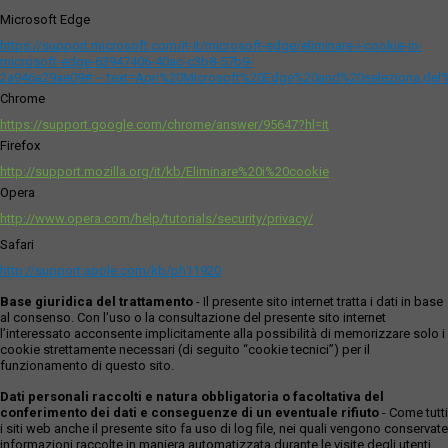
Microsoft Edge
https://support.microsoft.com/it-it/microsoft-edge/eliminare-i-cookie-in-
microsoft-edge-63947406-40ac-c3b8-57b9-
2a946a29ae09#:~:text=Apri%20Microsoft%20Edge%20and%20seleziona,del
Chrome
https://support.google.com/chrome/answer/95647?hl=it
Firefox
http://support.mozilla.org/it/kb/Eliminare%20i%20cookie
Opera
http://www.opera.com/help/tutorials/security/privacy/
Safari
http://support.apple.com/kb/ph11920
Base giuridica del trattamento
- Il presente sito internet tratta i dati in base
al consenso. Con l'uso o la consultazione del presente sito internet
l’interessato acconsente implicitamente alla possibilità di memorizzare solo i
cookie strettamente necessari (di seguito “cookie tecnici”) per il
funzionamento di questo sito.
Dati personali raccolti e natura obbligatoria o facoltativa del
conferimento dei dati e conseguenze di un eventuale rifiuto
- Come tutti
i siti web anche il presente sito fa uso di log file, nei quali vengono conservate
informazioni raccolte in maniera automatizzata durante le visite degli utenti.