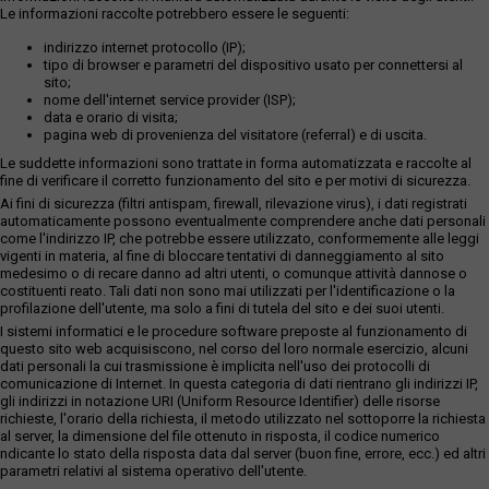
Le informazioni raccolte potrebbero essere le seguenti:
indirizzo internet protocollo (IP);
tipo di browser e parametri del dispositivo usato per connettersi al
sito;
nome dell'internet service provider (ISP);
data e orario di visita;
pagina web di provenienza del visitatore (referral) e di uscita.
Le suddette informazioni sono trattate in forma automatizzata e raccolte al
fine di verificare il corretto funzionamento del sito e per motivi di sicurezza.
Ai fini di sicurezza (filtri antispam, firewall, rilevazione virus), i dati registrati
automaticamente possono eventualmente comprendere anche dati personali
come l'indirizzo IP, che potrebbe essere utilizzato, conformemente alle leggi
vigenti in materia, al fine di bloccare tentativi di danneggiamento al sito
medesimo o di recare danno ad altri utenti, o comunque attività dannose o
costituenti reato. Tali dati non sono mai utilizzati per l'identificazione o la
profilazione dell'utente, ma solo a fini di tutela del sito e dei suoi utenti.
I sistemi informatici e le procedure software preposte al funzionamento di
questo sito web acquisiscono, nel corso del loro normale esercizio, alcuni
dati personali la cui trasmissione è implicita nell'uso dei protocolli di
comunicazione di Internet. In questa categoria di dati rientrano gli indirizzi IP,
gli indirizzi in notazione URI (Uniform Resource Identifier) delle risorse
richieste, l'orario della richiesta, il metodo utilizzato nel sottoporre la richiesta
al server, la dimensione del file ottenuto in risposta, il codice numerico
ndicante lo stato della risposta data dal server (buon fine, errore, ecc.) ed altri
parametri relativi al sistema operativo dell'utente.