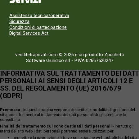
Assistenza tecnica/operativa
Sicurezza
Condizioni di partecipazione
Digital Services Act
venditetraprivati.com © 2026 è un prodotto Zucchetti
Software Giuridico srl
-
P.IVA 02667520247
INFORMATIVA SUL TRATTAMENTO DEI DATI
PERSONALI AI SENSI DEGLI ARTICOLI 12 E
SS. DEL REGOLAMENTO (UE) 2016/679
(GDPR)
Premessa
- In questa pagina vengono descritte le modalità di gestione del
sito, con riferimento al trattamento dei dati personali degli utenti che lo
consultano.
Finalità del trattamento cui sono destinati i dati personali
- Per tutti gli
utenti del sito web i dati personali potranno essere utilizzati per:
permettere la navigazione attraverso le pagine web pubbliche del sito