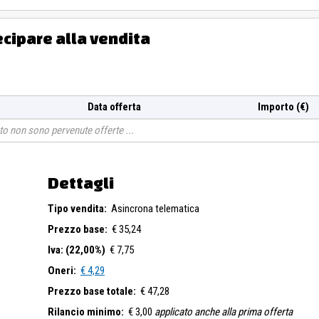
ecipare alla vendita
Data offerta
Importo (€)
o non sono pervenute offerte
Dettagli
Tipo vendita:
Asincrona telematica
Prezzo base:
€ 35,24
Iva: (22,00%)
€ 7,75
Oneri:
€ 4,29
Prezzo base totale:
€ 47,28
Rilancio minimo:
€ 3,00
applicato anche alla prima offerta