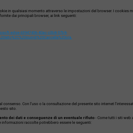
i cookie in qualsiasi momento attraverso le impostazioni del browser. I cooki
ornite dai principali browser, ai link seguenti:
icrosoft-edge-63947406-40ac-c3b8-57b9-
%20sito%2C%20quindi%20Cancella%20ora.
ase al consenso. Con l'uso o la consultazione del presente sito internet l’inter
esto sito.
mento dei dati e conseguenze di un eventuale rifiuto
- Come tutti i siti web
Le informazioni raccolte potrebbero essere le seguenti: