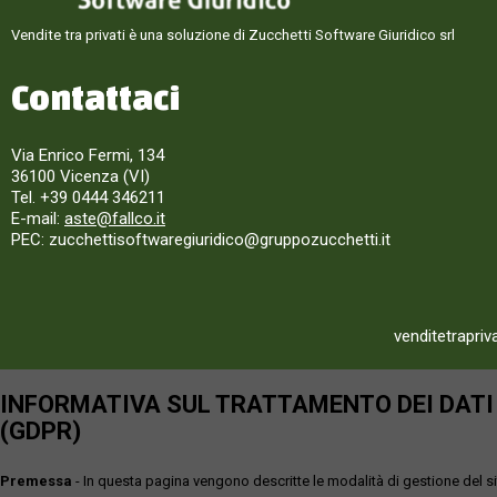
Vendite tra privati è una soluzione di Zucchetti Software Giuridico srl
Contattaci
Via Enrico Fermi, 134
36100 Vicenza (VI)
Tel. +39 0444 346211
E-mail:
aste@fallco.it
PEC: zucchettisoftwaregiuridico@gruppozucchetti.it
venditetrapriv
INFORMATIVA SUL TRATTAMENTO DEI DATI P
(GDPR)
Premessa
- In questa pagina vengono descritte le modalità di gestione del sit