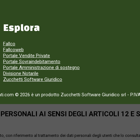
Esplora
Fallco
Fallcoweb
Portale Vendite Private
Portale Sovraindebitamento
Portale Amministrazione di sostegno
Divisione Notarile
Zucchetti Software Giuridico
ati.com © 2026 è un prodotto Zucchetti Software Giuridico srl
-
P.IV
ERSONALI AI SENSI DEGLI ARTICOLI 12 E 
o, con riferimento al trattamento dei dati personali degli utenti che lo consult