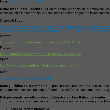
Nexi
:
https://www.nexi.it/it/privacy
Come disabilitare i cookies
- Gli utenti hanno la possibilità di rimuovere 
cancellati ed è inoltre possibile disabilitare i cookies seguendo le indicazioni f
Microsoft Edge
https://support.microsoft.com/it-it/microsoft-edge/eliminare-i-cookie-in-m
2a946a29ae09#:~:text=Apri%20Microsoft%20Edge%20and%20seleziona,del
Chrome
https://support.google.com/chrome/answer/95647?hl=it
Firefox
http://support.mozilla.org/it/kb/Eliminare%20i%20cookie
Opera
http://www.opera.com/help/tutorials/security/privacy/
Safari
http://support.apple.com/kb/ph11920
Base giuridica del trattamento
- Il presente sito internet tratta i dati in b
strettamente necessari (di seguito “cookie tecnici”) per il funzionamento di qu
Dati personali raccolti e natura obbligatoria o facoltativa del conferi
informazioni raccolte in maniera automatizzata durante le visite degli utenti. 
indirizzo internet protocollo (IP);