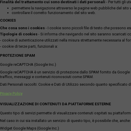
Finalità del trattamento cui sono destinati i dati personali
- Per tutti gli 
permettere la navigazione attraverso le pagine web pubbliche del sito
controllare il corretto funzionamento del sito web.
COOKIES
Che cosa sono i cookies
- I cookie sono piccoli file di testo che possono esse
Tipologie di cookies
- Si informa che navigando nel sito saranno scaricati coo
- cookie di autenticazione utilizzati nella misura strettamente necessaria al for
- cookie di terze parti, funzionali a:
PROTEZIONE SPAM
Google reCAPTCHA (Google Inc.)
Google reCAPTCHA è un servizio di protezione dallo SPAM fornito da Google Inc. Q
traffico, messaggi e contenuti riconosciuti come SPAM.
Dati Personali raccolti: Cookie e Dati di Utilizzo secondo quanto specificato da
Privacy Policy
VISUALIZZAZIONE DI CONTENUTI DA PIATTAFORME ESTERNE
Questo tipo di servizi permette di visualizzare contenuti ospitati su piattafor
Nel caso in cui sia installato un servizio di questo tipo, è possibile che, anche ne
Widget Google Maps (Google Inc.)