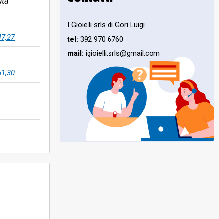
ata
I Gioielli srls di Gori Luigi
47,27
tel:
392 970 6760
mail:
igioielli.srls@gmail.com
51,30