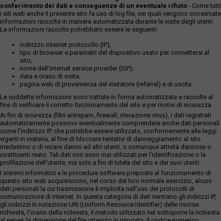
conferimento dei dati e conseguenze di un eventuale rifiuto
- Come tutti
i siti web anche il presente sito fa uso di log file, nei quali vengono conservate
informazioni raccolte in maniera automatizzata durante le visite degli utenti.
Le informazioni raccolte potrebbero essere le seguenti:
indirizzo internet protocollo (IP);
tipo di browser e parametri del dispositivo usato per connettersi al
sito;
nome dell'internet service provider (ISP);
data e orario di visita;
pagina web di provenienza del visitatore (referral) e di uscita.
Le suddette informazioni sono trattate in forma automatizzata e raccolte al
fine di verificare il corretto funzionamento del sito e per motivi di sicurezza.
Ai fini di sicurezza (filtri antispam, firewall, rilevazione virus), i dati registrati
automaticamente possono eventualmente comprendere anche dati personali
come l'indirizzo IP, che potrebbe essere utilizzato, conformemente alle leggi
vigenti in materia, al fine di bloccare tentativi di danneggiamento al sito
medesimo o di recare danno ad altri utenti, o comunque attività dannose o
costituenti reato. Tali dati non sono mai utilizzati per l'identificazione o la
profilazione dell'utente, ma solo a fini di tutela del sito e dei suoi utenti.
I sistemi informatici e le procedure software preposte al funzionamento di
questo sito web acquisiscono, nel corso del loro normale esercizio, alcuni
dati personali la cui trasmissione è implicita nell'uso dei protocolli di
comunicazione di Internet. In questa categoria di dati rientrano gli indirizzi IP,
gli indirizzi in notazione URI (Uniform Resource Identifier) delle risorse
richieste, l'orario della richiesta, il metodo utilizzato nel sottoporre la richiesta
al server, la dimensione del file ottenuto in risposta, il codice numerico