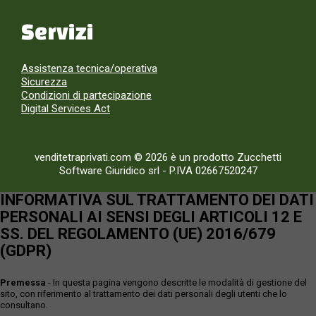
Servizi
Assistenza tecnica/operativa
Sicurezza
Condizioni di partecipazione
Digital Services Act
venditetraprivati.com © 2026 è un prodotto Zucchetti
Software Giuridico srl
-
P.IVA 02667520247
INFORMATIVA SUL TRATTAMENTO DEI DATI
PERSONALI AI SENSI DEGLI ARTICOLI 12 E
SS. DEL REGOLAMENTO (UE) 2016/679
(GDPR)
Premessa
- In questa pagina vengono descritte le modalità di gestione del
sito, con riferimento al trattamento dei dati personali degli utenti che lo
consultano.