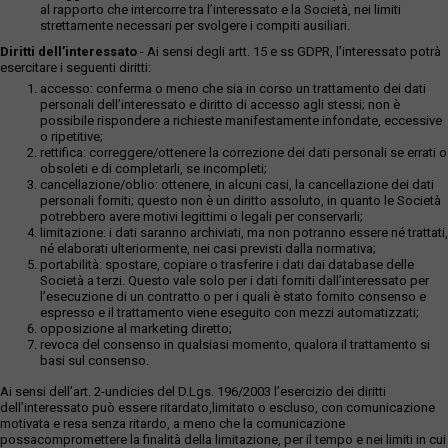
al rapporto che intercorre tra l’interessato e la Società, nei limiti
strettamente necessari per svolgere i compiti ausiliari.
Diritti dell’interessato
- Ai sensi degli artt. 15 e ss GDPR, l’interessato potrà
esercitare i seguenti diritti:
accesso: conferma o meno che sia in corso un trattamento dei dati
personali dell’interessato e diritto di accesso agli stessi; non è
possibile rispondere a richieste manifestamente infondate, eccessive
o ripetitive;
rettifica: correggere/ottenere la correzione dei dati personali se errati o
obsoleti e di completarli, se incompleti;
cancellazione/oblio: ottenere, in alcuni casi, la cancellazione dei dati
personali forniti; questo non è un diritto assoluto, in quanto le Società
potrebbero avere motivi legittimi o legali per conservarli;
limitazione: i dati saranno archiviati, ma non potranno essere né trattati,
né elaborati ulteriormente, nei casi previsti dalla normativa;
portabilità: spostare, copiare o trasferire i dati dai database delle
Società a terzi. Questo vale solo per i dati forniti dall’interessato per
l’esecuzione di un contratto o per i quali è stato fornito consenso e
espresso e il trattamento viene eseguito con mezzi automatizzati;
opposizione al marketing diretto;
revoca del consenso in qualsiasi momento, qualora il trattamento si
basi sul consenso.
Ai sensi dell’art. 2-undicies del D.Lgs. 196/2003 l’esercizio dei diritti
dell’interessato può essere ritardato,limitato o escluso, con comunicazione
motivata e resa senza ritardo, a meno che la comunicazione
possacompromettere la finalità della limitazione, per il tempo e nei limiti in cui