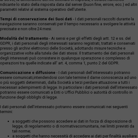
ndicante lo stato della risposta data dal server (buon fine, errore, ecc.) ed altri
parametri relativi al sistema operativo dell'utente.
Tempi di conservazione dei Suoi dati
- I dati personali raccolti durante la
navigazione saranno conservati per il tempo necessario a svolgere le attività
precisate e non oltre 24 mesi.
Modalità del trattamento
- Ai sensi e per gli effetti degli artt. 12 e ss. del
GDPR, i dati personali degli interessati saranno registrati, trattati e conservati
presso gli archivi elettronici delle Società, adottando misure tecniche e
organizzative volte alla tutela dei dati stessi. Il trattamento dei dati personali
degli interessati può consistere in qualunque operazione o complesso di
operazioni tra quelle indicate all' art. 4, comma 1, punto 2 del GDPR.
Comunicazione e diffusione
- I dati personali dell’interessato potranno
essere comunicati,intendendosi con tale termine il darne conoscenza ad uno
o più soggetti determinati, dalla Società a terzi perdare attuazione a tutti i
necessari adempimenti di legge. In particolare i dati personali dell’interessato
potranno essere comunicati a Enti o Uffici Pubblici o autorità di controllo in
funzione degli obblighi di legge.
I dati personali dell’interessato potranno essere comunicati nei seguenti
termini:
a soggetti che possono accedere ai dati in forza di disposizione di
legge, di regolamento o di normativacomunitaria, nei limiti previsti da
tali norme;
a soggetti che hanno necessità di accedere ai dati per finalità ausiliare