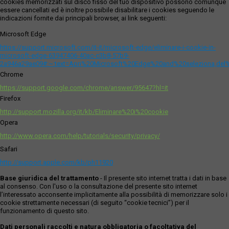
cookies memorizzati sul disco fisso del tuo dispositivo possono comunque
essere cancellati ed è inoltre possibile disabilitare i cookies seguendo le
indicazioni fornite dai principali browser, ai link seguenti:
Microsoft Edge
https://support.microsoft.com/it-it/microsoft-edge/eliminare-i-cookie-in-
microsoft-edge-63947406-40ac-c3b8-57b9-
2a946a29ae09#:~:text=Apri%20Microsoft%20Edge%20and%20seleziona,del
Chrome
https://support.google.com/chrome/answer/95647?hl=it
Firefox
http://support.mozilla.org/it/kb/Eliminare%20i%20cookie
Opera
http://www.opera.com/help/tutorials/security/privacy/
Safari
http://support.apple.com/kb/ph11920
Base giuridica del trattamento
- Il presente sito internet tratta i dati in base
al consenso. Con l'uso o la consultazione del presente sito internet
l’interessato acconsente implicitamente alla possibilità di memorizzare solo i
cookie strettamente necessari (di seguito “cookie tecnici”) per il
funzionamento di questo sito.
Dati personali raccolti e natura obbligatoria o facoltativa del