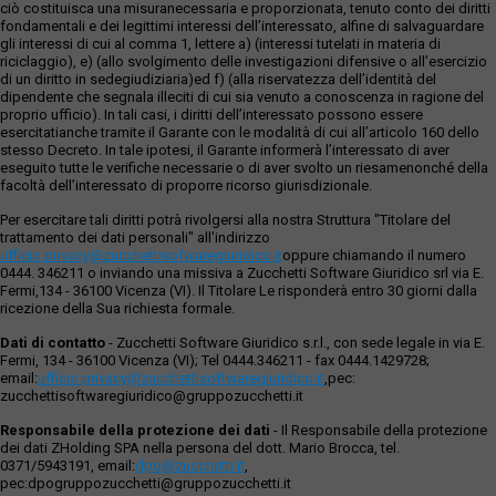
ciò costituisca una misuranecessaria e proporzionata, tenuto conto dei diritti
fondamentali e dei legittimi interessi dell’interessato, alfine di salvaguardare
gli interessi di cui al comma 1, lettere a) (interessi tutelati in materia di
riciclaggio), e) (allo svolgimento delle investigazioni difensive o all’esercizio
di un diritto in sedegiudiziaria)ed f) (alla riservatezza dell’identità del
dipendente che segnala illeciti di cui sia venuto a conoscenza in ragione del
proprio ufficio). In tali casi, i diritti dell’interessato possono essere
esercitatianche tramite il Garante con le modalità di cui all’articolo 160 dello
stesso Decreto. In tale ipotesi, il Garante informerà l’interessato di aver
eseguito tutte le verifiche necessarie o di aver svolto un riesamenonché della
facoltà dell’interessato di proporre ricorso giurisdizionale.
Per esercitare tali diritti potrà rivolgersi alla nostra Struttura "Titolare del
trattamento dei dati personali" all'indirizzo
ufficio.privacy@zucchettisofwaregiuridico.it
oppure chiamando il numero
0444. 346211 o inviando una missiva a Zucchetti Software Giuridico srl via E.
Fermi,134 - 36100 Vicenza (VI). Il Titolare Le risponderà entro 30 giorni dalla
ricezione della Sua richiesta formale.
Dati di contatto
- Zucchetti Software Giuridico s.r.l., con sede legale in via E.
Fermi, 134 - 36100 Vicenza (VI); Tel 0444.346211 - fax 0444.1429728;
email:
ufficio.privacy@zucchettisoftwaregiuridico.it
,pec:
zucchettisoftwaregiuridico@gruppozucchetti.it
Responsabile della protezione dei dati
- Il Responsabile della protezione
dei dati ZHolding SPA nella persona del dott. Mario Brocca, tel.
0371/5943191, email:
dpo@zucchetti.it
,
pec:dpogruppozucchetti@gruppozucchetti.it