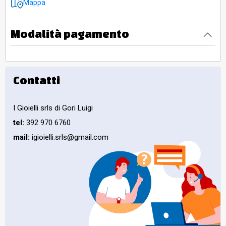
Mappa
Modalità pagamento
Contatti
I Gioielli srls di Gori Luigi
tel:
392 970 6760
mail:
igioielli.srls@gmail.com