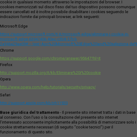
cookie in qualsiasi momento attraverso le impostazioni del browser. I
cookies memorizzati sul disco fisso del tuo dispositivo possono comunque
essere cancellati ed è inoltre possibile disabilitare i cookies seguendo le
indicazioni fornite dai principali browser, ai link seguenti:
Microsoft Edge
https://support.microsoft.com/it-it/microsoft-edge/eliminare-i-cookie-in-
microsoft-edge-63947406-40ac-c3b8-57b9-
2a946a29ae09#:~:text=Apri%20Microsoft%20Edge%20and%20seleziona,del
Chrome
https://support.google.com/chrome/answer/95647?hl=it
Firefox
http://support.mozilla.org/it/kb/Eliminare%20i%20cookie
Opera
http://www.opera.com/help/tutorials/security/privacy/
Safari
http://support.apple.com/kb/ph11920
Base giuridica del trattamento
- Il presente sito internet tratta i dati in base
al consenso. Con l'uso o la consultazione del presente sito internet
l’interessato acconsente implicitamente alla possibilità di memorizzare solo i
cookie strettamente necessari (di seguito “cookie tecnici”) per il
funzionamento di questo sito.