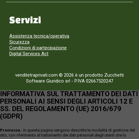
Servizi
Assistenza tecnica/operativa
Sicurezza
Condizioni di partecipazione
Digital Services Act
venditetraprivati.com © 2026 è un prodotto Zucchetti
Software Giuridico srl
-
P.IVA 02667520247
INFORMATIVA SUL TRATTAMENTO DEI DATI
PERSONALI AI SENSI DEGLI ARTICOLI 12 E
SS. DEL REGOLAMENTO (UE) 2016/679
(GDPR)
Premessa
- In questa pagina vengono descritte le modalità di gestione del
sito, con riferimento al trattamento dei dati personali degli utenti che lo