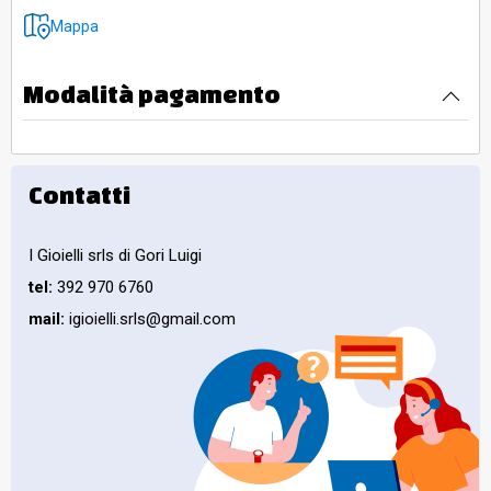
Mappa
Modalità pagamento
Contatti
I Gioielli srls di Gori Luigi
tel:
392 970 6760
mail:
igioielli.srls@gmail.com