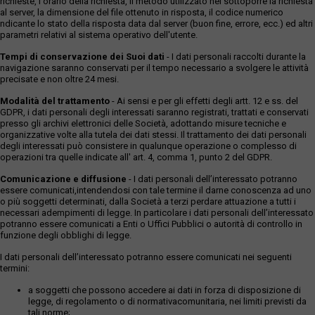
richieste, l'orario della richiesta, il metodo utilizzato nel sottoporre la richiesta
al server, la dimensione del file ottenuto in risposta, il codice numerico
ndicante lo stato della risposta data dal server (buon fine, errore, ecc.) ed altri
parametri relativi al sistema operativo dell'utente.
Tempi di conservazione dei Suoi dati
- I dati personali raccolti durante la
navigazione saranno conservati per il tempo necessario a svolgere le attività
precisate e non oltre 24 mesi.
Modalità del trattamento
- Ai sensi e per gli effetti degli artt. 12 e ss. del
GDPR, i dati personali degli interessati saranno registrati, trattati e conservati
presso gli archivi elettronici delle Società, adottando misure tecniche e
organizzative volte alla tutela dei dati stessi. Il trattamento dei dati personali
degli interessati può consistere in qualunque operazione o complesso di
operazioni tra quelle indicate all' art. 4, comma 1, punto 2 del GDPR.
Comunicazione e diffusione
- I dati personali dell’interessato potranno
essere comunicati,intendendosi con tale termine il darne conoscenza ad uno
o più soggetti determinati, dalla Società a terzi perdare attuazione a tutti i
necessari adempimenti di legge. In particolare i dati personali dell’interessato
potranno essere comunicati a Enti o Uffici Pubblici o autorità di controllo in
funzione degli obblighi di legge.
I dati personali dell’interessato potranno essere comunicati nei seguenti
termini:
a soggetti che possono accedere ai dati in forza di disposizione di
legge, di regolamento o di normativacomunitaria, nei limiti previsti da
tali norme;