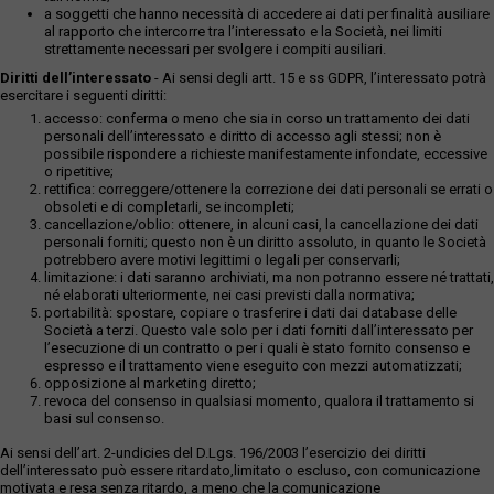
a soggetti che hanno necessità di accedere ai dati per finalità ausiliare
al rapporto che intercorre tra l’interessato e la Società, nei limiti
strettamente necessari per svolgere i compiti ausiliari.
Diritti dell’interessato
- Ai sensi degli artt. 15 e ss GDPR, l’interessato potrà
esercitare i seguenti diritti:
accesso: conferma o meno che sia in corso un trattamento dei dati
personali dell’interessato e diritto di accesso agli stessi; non è
possibile rispondere a richieste manifestamente infondate, eccessive
o ripetitive;
rettifica: correggere/ottenere la correzione dei dati personali se errati o
obsoleti e di completarli, se incompleti;
cancellazione/oblio: ottenere, in alcuni casi, la cancellazione dei dati
personali forniti; questo non è un diritto assoluto, in quanto le Società
potrebbero avere motivi legittimi o legali per conservarli;
limitazione: i dati saranno archiviati, ma non potranno essere né trattati,
né elaborati ulteriormente, nei casi previsti dalla normativa;
portabilità: spostare, copiare o trasferire i dati dai database delle
Società a terzi. Questo vale solo per i dati forniti dall’interessato per
l’esecuzione di un contratto o per i quali è stato fornito consenso e
espresso e il trattamento viene eseguito con mezzi automatizzati;
opposizione al marketing diretto;
revoca del consenso in qualsiasi momento, qualora il trattamento si
basi sul consenso.
Ai sensi dell’art. 2-undicies del D.Lgs. 196/2003 l’esercizio dei diritti
dell’interessato può essere ritardato,limitato o escluso, con comunicazione
motivata e resa senza ritardo, a meno che la comunicazione