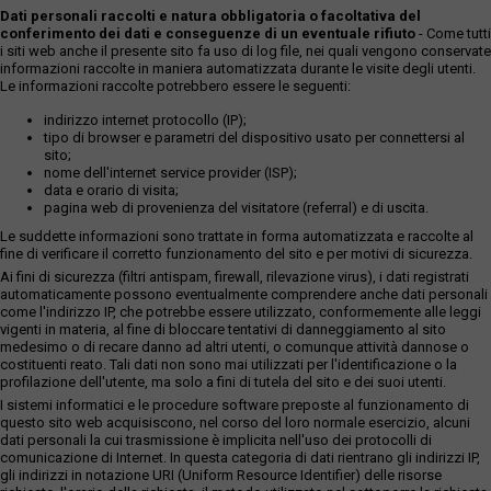
Dati personali raccolti e natura obbligatoria o facoltativa del
conferimento dei dati e conseguenze di un eventuale rifiuto
- Come tutti
i siti web anche il presente sito fa uso di log file, nei quali vengono conservate
informazioni raccolte in maniera automatizzata durante le visite degli utenti.
Le informazioni raccolte potrebbero essere le seguenti:
indirizzo internet protocollo (IP);
tipo di browser e parametri del dispositivo usato per connettersi al
sito;
nome dell'internet service provider (ISP);
data e orario di visita;
pagina web di provenienza del visitatore (referral) e di uscita.
Le suddette informazioni sono trattate in forma automatizzata e raccolte al
fine di verificare il corretto funzionamento del sito e per motivi di sicurezza.
Ai fini di sicurezza (filtri antispam, firewall, rilevazione virus), i dati registrati
automaticamente possono eventualmente comprendere anche dati personali
come l'indirizzo IP, che potrebbe essere utilizzato, conformemente alle leggi
vigenti in materia, al fine di bloccare tentativi di danneggiamento al sito
medesimo o di recare danno ad altri utenti, o comunque attività dannose o
costituenti reato. Tali dati non sono mai utilizzati per l'identificazione o la
profilazione dell'utente, ma solo a fini di tutela del sito e dei suoi utenti.
I sistemi informatici e le procedure software preposte al funzionamento di
questo sito web acquisiscono, nel corso del loro normale esercizio, alcuni
dati personali la cui trasmissione è implicita nell'uso dei protocolli di
comunicazione di Internet. In questa categoria di dati rientrano gli indirizzi IP,
gli indirizzi in notazione URI (Uniform Resource Identifier) delle risorse