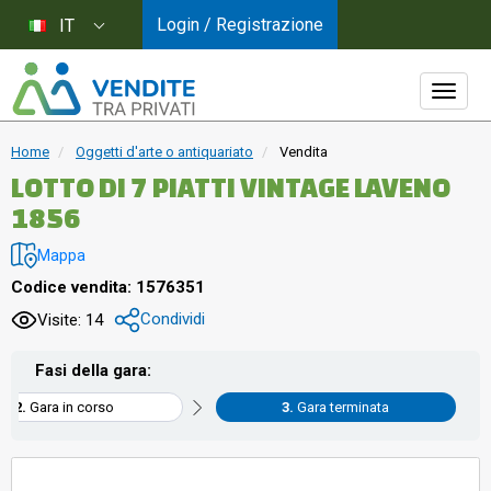
Login / Registrazione
IT
Home
Oggetti d'arte o antiquariato
Vendita
LOTTO DI 7 PIATTI VINTAGE LAVENO
1856
Mappa
Codice vendita: 1576351
Condividi
Visite: 14
Fasi della gara:
Gara in corso
Gara terminata