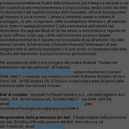
possacompromettere la finalità della limitazione, per il tempo e nei limiti in cui
ciò costituisca una misuranecessaria e proporzionata, tenuto conto dei diritti
fondamentali e dei legittimi interessi dell’interessato, alfine di salvaguardare
gli interessi di cui al comma 1, lettere a) (interessi tutelati in materia di
riciclaggio), e) (allo svolgimento delle investigazioni difensive o all’esercizio
di un diritto in sedegiudiziaria)ed f) (alla riservatezza dell’identità del
dipendente che segnala illeciti di cui sia venuto a conoscenza in ragione del
proprio ufficio). In tali casi, i diritti dell’interessato possono essere
esercitatianche tramite il Garante con le modalità di cui all’articolo 160 dello
stesso Decreto. In tale ipotesi, il Garante informerà l’interessato di aver
eseguito tutte le verifiche necessarie o di aver svolto un riesamenonché della
facoltà dell’interessato di proporre ricorso giurisdizionale.
Per esercitare tali diritti potrà rivolgersi alla nostra Struttura "Titolare del
trattamento dei dati personali" all'indirizzo
ufficio.privacy@zucchettisofwaregiuridico.it
oppure chiamando il numero
0444. 346211 o inviando una missiva a Zucchetti Software Giuridico srl via E.
Fermi,134 - 36100 Vicenza (VI). Il Titolare Le risponderà entro 30 giorni dalla
ricezione della Sua richiesta formale.
Dati di contatto
- Zucchetti Software Giuridico s.r.l., con sede legale in via E.
Fermi, 134 - 36100 Vicenza (VI); Tel 0444.346211 - fax 0444.1429728;
email:
ufficio.privacy@zucchettisoftwaregiuridico.it
,pec:
zucchettisoftwaregiuridico@gruppozucchetti.it
Responsabile della protezione dei dati
- Il Responsabile della protezione
dei dati ZHolding SPA nella persona del dott. Mario Brocca, tel.
0371/5943191, email:
dpo@zucchetti.it
,