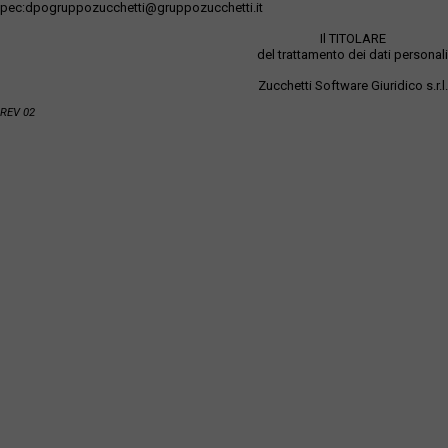
pec:dpogruppozucchetti@gruppozucchetti.it
Il TITOLARE
del trattamento dei dati personali
Zucchetti Software Giuridico s.r.l.
REV 02