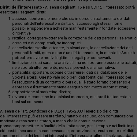
Diritti dell’interessato
- Ai sensi degli artt. 15 e ss GDPR, l’interessato potrà
esercitare i seguenti diritti:
accesso: conferma o meno che sia in corso un trattamento dei dati
personali dell’interessato e diritto di accesso agli stessi; non è
possibile rispondere a richieste manifestamente infondate, eccessive
o ripetitive;
rettifica: correggere/ottenere la correzione dei dati personali se errati o
obsoleti e di completarli, se incompleti;
cancellazione/oblio: ottenere, in alcuni casi, la cancellazione dei dati
personali forniti; questo non è un diritto assoluto, in quanto le Società
potrebbero avere motivi legittimi o legali per conservarli;
limitazione: i dati saranno archiviati, ma non potranno essere né trattati,
né elaborati ulteriormente, nei casi previsti dalla normativa;
portabilità: spostare, copiare o trasferire i dati dai database delle
Società a terzi. Questo vale solo per i dati forniti dall’interessato per
l’esecuzione di un contratto o per i quali è stato fornito consenso e
espresso e il trattamento viene eseguito con mezzi automatizzati;
opposizione al marketing diretto;
revoca del consenso in qualsiasi momento, qualora il trattamento si
basi sul consenso.
Ai sensi dell’art. 2-undicies del D.Lgs. 196/2003 l’esercizio dei diritti
dell’interessato può essere ritardato,limitato o escluso, con comunicazione
motivata e resa senza ritardo, a meno che la comunicazione
possacompromettere la finalità della limitazione, per il tempo e nei limiti in cui
ciò costituisca una misuranecessaria e proporzionata, tenuto conto dei diritti
fondamentali e dei legittimi interessi dell’interessato, alfine di salvaguardare