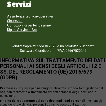
Servizi
Assistenza tecnica/operativa
Sicurezza
Condizioni di partecipazione
Digital Services Act
venditetraprivati.com © 2026 è un prodotto Zucchetti
Software Giuridico srl
-
P.IVA 02667520247
INFORMATIVA SUL TRATTAMENTO DEI DATI
PERSONALI AI SENSI DEGLI ARTICOLI 12 E
SS. DEL REGOLAMENTO (UE) 2016/679
(GDPR)
Premessa
- In questa pagina vengono descritte le modalità di gestione del
sito, con riferimento al trattamento dei dati personali degli utenti che lo
consultano.
Finalità del trattamento cui sono destinati i dati personali
- Per tutti gli
utenti del sito web i dati personali potranno essere utilizzati per: