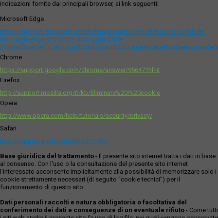
indicazioni fornite dai principali browser, ai link seguenti:
Microsoft Edge
https://support.microsoft.com/it-it/microsoft-edge/eliminare-i-cookie-in-
microsoft-edge-63947406-40ac-c3b8-57b9-
2a946a29ae09#:~:text=Apri%20Microsoft%20Edge%20and%20seleziona,del
Chrome
https://support.google.com/chrome/answer/95647?hl=it
Firefox
http://support.mozilla.org/it/kb/Eliminare%20i%20cookie
Opera
http://www.opera.com/help/tutorials/security/privacy/
Safari
http://support.apple.com/kb/ph11920
Base giuridica del trattamento
- Il presente sito internet tratta i dati in base
al consenso. Con l'uso o la consultazione del presente sito internet
l’interessato acconsente implicitamente alla possibilità di memorizzare solo i
cookie strettamente necessari (di seguito “cookie tecnici”) per il
funzionamento di questo sito.
Dati personali raccolti e natura obbligatoria o facoltativa del
conferimento dei dati e conseguenze di un eventuale rifiuto
- Come tutti
i siti web anche il presente sito fa uso di log file, nei quali vengono conservate