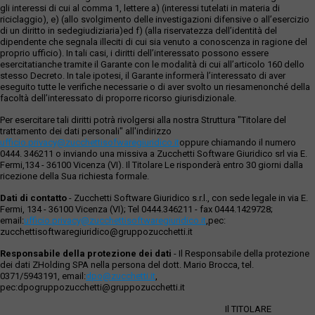
gli interessi di cui al comma 1, lettere a) (interessi tutelati in materia di
riciclaggio), e) (allo svolgimento delle investigazioni difensive o all’esercizio
di un diritto in sedegiudiziaria)ed f) (alla riservatezza dell’identità del
dipendente che segnala illeciti di cui sia venuto a conoscenza in ragione del
proprio ufficio). In tali casi, i diritti dell’interessato possono essere
esercitatianche tramite il Garante con le modalità di cui all’articolo 160 dello
stesso Decreto. In tale ipotesi, il Garante informerà l’interessato di aver
eseguito tutte le verifiche necessarie o di aver svolto un riesamenonché della
facoltà dell’interessato di proporre ricorso giurisdizionale.
Per esercitare tali diritti potrà rivolgersi alla nostra Struttura "Titolare del
trattamento dei dati personali" all'indirizzo
ufficio.privacy@zucchettisofwaregiuridico.it
oppure chiamando il numero
0444. 346211 o inviando una missiva a Zucchetti Software Giuridico srl via E.
Fermi,134 - 36100 Vicenza (VI). Il Titolare Le risponderà entro 30 giorni dalla
ricezione della Sua richiesta formale.
Dati di contatto
- Zucchetti Software Giuridico s.r.l., con sede legale in via E.
Fermi, 134 - 36100 Vicenza (VI); Tel 0444.346211 - fax 0444.1429728;
email:
ufficio.privacy@zucchettisoftwaregiuridico.it
,pec:
zucchettisoftwaregiuridico@gruppozucchetti.it
Responsabile della protezione dei dati
- Il Responsabile della protezione
dei dati ZHolding SPA nella persona del dott. Mario Brocca, tel.
0371/5943191, email:
dpo@zucchetti.it
,
pec:dpogruppozucchetti@gruppozucchetti.it
Il TITOLARE