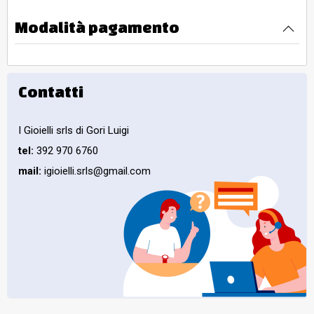
Modalità pagamento
Contatti
I Gioielli srls di Gori Luigi
tel:
392 970 6760
mail:
igioielli.srls@gmail.com