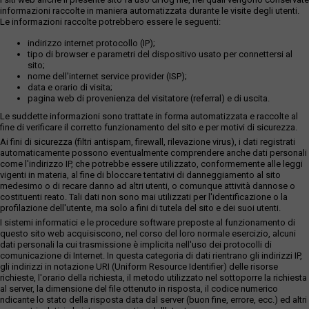
informazioni raccolte in maniera automatizzata durante le visite degli utenti.
Le informazioni raccolte potrebbero essere le seguenti:
indirizzo internet protocollo (IP);
tipo di browser e parametri del dispositivo usato per connettersi al
sito;
nome dell'internet service provider (ISP);
data e orario di visita;
pagina web di provenienza del visitatore (referral) e di uscita.
Le suddette informazioni sono trattate in forma automatizzata e raccolte al
fine di verificare il corretto funzionamento del sito e per motivi di sicurezza.
Ai fini di sicurezza (filtri antispam, firewall, rilevazione virus), i dati registrati
automaticamente possono eventualmente comprendere anche dati personali
come l'indirizzo IP, che potrebbe essere utilizzato, conformemente alle leggi
vigenti in materia, al fine di bloccare tentativi di danneggiamento al sito
medesimo o di recare danno ad altri utenti, o comunque attività dannose o
costituenti reato. Tali dati non sono mai utilizzati per l'identificazione o la
profilazione dell'utente, ma solo a fini di tutela del sito e dei suoi utenti.
I sistemi informatici e le procedure software preposte al funzionamento di
questo sito web acquisiscono, nel corso del loro normale esercizio, alcuni
dati personali la cui trasmissione è implicita nell'uso dei protocolli di
comunicazione di Internet. In questa categoria di dati rientrano gli indirizzi IP,
gli indirizzi in notazione URI (Uniform Resource Identifier) delle risorse
richieste, l'orario della richiesta, il metodo utilizzato nel sottoporre la richiesta
al server, la dimensione del file ottenuto in risposta, il codice numerico
ndicante lo stato della risposta data dal server (buon fine, errore, ecc.) ed altri