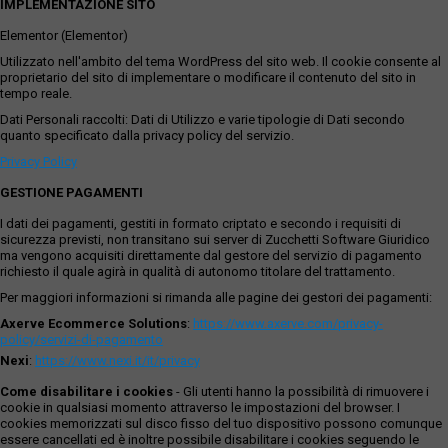
IMPLEMENTAZIONE SITO
Elementor (Elementor)
Utilizzato nell'ambito del tema WordPress del sito web. Il cookie consente al
proprietario del sito di implementare o modificare il contenuto del sito in
tempo reale.
Dati Personali raccolti: Dati di Utilizzo e varie tipologie di Dati secondo
quanto specificato dalla privacy policy del servizio.
Privacy Policy
GESTIONE PAGAMENTI
I dati dei pagamenti, gestiti in formato criptato e secondo i requisiti di
sicurezza previsti, non transitano sui server di Zucchetti Software Giuridico
ma vengono acquisiti direttamente dal gestore del servizio di pagamento
richiesto il quale agirà in qualità di autonomo titolare del trattamento.
Per maggiori informazioni si rimanda alle pagine dei gestori dei pagamenti:
Axerve Ecommerce Solutions
:
https://www.axerve.com/privacy-
policy/servizi-di-pagamento
Nexi
:
https://www.nexi.it/it/privacy
Come disabilitare i cookies
- Gli utenti hanno la possibilità di rimuovere i
cookie in qualsiasi momento attraverso le impostazioni del browser. I
cookies memorizzati sul disco fisso del tuo dispositivo possono comunque
essere cancellati ed è inoltre possibile disabilitare i cookies seguendo le