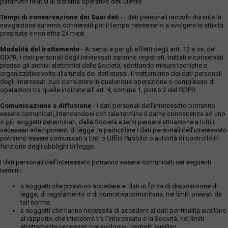
parametri relativi al sistema operativo dell'utente.
Tempi di conservazione dei Suoi dati
- I dati personali raccolti durante la
navigazione saranno conservati per il tempo necessario a svolgere le attività
precisate e non oltre 24 mesi.
Modalità del trattamento
- Ai sensi e per gli effetti degli artt. 12 e ss. del
GDPR, i dati personali degli interessati saranno registrati, trattati e conservati
presso gli archivi elettronici delle Società, adottando misure tecniche e
organizzative volte alla tutela dei dati stessi. Il trattamento dei dati personali
degli interessati può consistere in qualunque operazione o complesso di
operazioni tra quelle indicate all' art. 4, comma 1, punto 2 del GDPR.
Comunicazione e diffusione
- I dati personali dell’interessato potranno
essere comunicati,intendendosi con tale termine il darne conoscenza ad uno
o più soggetti determinati, dalla Società a terzi perdare attuazione a tutti i
necessari adempimenti di legge. In particolare i dati personali dell’interessato
potranno essere comunicati a Enti o Uffici Pubblici o autorità di controllo in
funzione degli obblighi di legge.
I dati personali dell’interessato potranno essere comunicati nei seguenti
termini:
a soggetti che possono accedere ai dati in forza di disposizione di
legge, di regolamento o di normativacomunitaria, nei limiti previsti da
tali norme;
a soggetti che hanno necessità di accedere ai dati per finalità ausiliare
al rapporto che intercorre tra l’interessato e la Società, nei limiti
strettamente necessari per svolgere i compiti ausiliari.