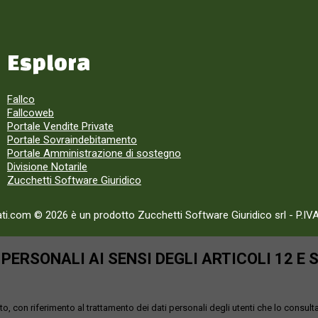
Esplora
Fallco
Fallcoweb
Portale Vendite Private
Portale Sovraindebitamento
Portale Amministrazione di sostegno
Divisione Notarile
Zucchetti Software Giuridico
ati.com © 2026 è un prodotto Zucchetti Software Giuridico srl
-
P.IV
ERSONALI AI SENSI DEGLI ARTICOLI 12 E 
o, con riferimento al trattamento dei dati personali degli utenti che lo consult