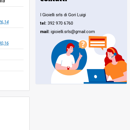
ata
I Gioielli srls di Gori Luigi
26,14
tel:
392 970 6760
mail:
igioielli.srls@gmail.com
30,16