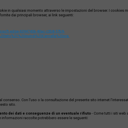
i cookie in qualsiasi momento attraverso le impostazioni del browser. I cooki
ornite dai principali browser, ai link seguenti:
icrosoft-edge-63947406-40ac-c3b8-57b9-
%20sito%2C%20quindi%20Cancella%20ora.
ase al consenso. Con l'uso o la consultazione del presente sito internet l’inter
esto sito.
mento dei dati e conseguenze di un eventuale rifiuto
- Come tutti i siti web
Le informazioni raccolte potrebbero essere le seguenti: