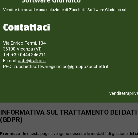
Vendite tra privati è una soluzione di Zucchetti Software Giuridico srl
Contattaci
Via Enrico Fermi, 134
36100 Vicenza (VI)
Tel. +39 0444 346211
E-mail:
aste@fallco.it
PEC: zucchettisoftwaregiuridico@gruppozucchetti.it
venditetrapriv
INFORMATIVA SUL TRATTAMENTO DEI DATI P
(GDPR)
Premessa
- In questa pagina vengono descritte le modalità di gestione del sit