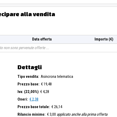
ecipare alla vendita
Data offerta
Importo (€)
o non sono pervenute offerte
Dettagli
Tipo vendita:
Asincrona telematica
Prezzo base:
€ 19,48
Iva: (22,00%)
€ 4,28
Oneri:
€ 2,38
Prezzo base totale:
€ 26,14
Rilancio minimo:
€ 3,00
applicato anche alla prima offerta