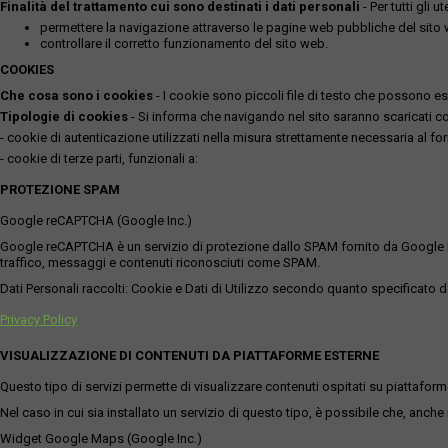
Finalità del trattamento cui sono destinati i dati personali
- Per tutti gli 
permettere la navigazione attraverso le pagine web pubbliche del sito
controllare il corretto funzionamento del sito web.
COOKIES
Che cosa sono i cookies
- I cookie sono piccoli file di testo che possono esse
Tipologie di cookies
- Si informa che navigando nel sito saranno scaricati coo
- cookie di autenticazione utilizzati nella misura strettamente necessaria al for
- cookie di terze parti, funzionali a:
PROTEZIONE SPAM
Google reCAPTCHA (Google Inc.)
Google reCAPTCHA è un servizio di protezione dallo SPAM fornito da Google Inc. Q
traffico, messaggi e contenuti riconosciuti come SPAM.
Dati Personali raccolti: Cookie e Dati di Utilizzo secondo quanto specificato da
Privacy Policy
VISUALIZZAZIONE DI CONTENUTI DA PIATTAFORME ESTERNE
Questo tipo di servizi permette di visualizzare contenuti ospitati su piattafor
Nel caso in cui sia installato un servizio di questo tipo, è possibile che, anche ne
Widget Google Maps (Google Inc.)