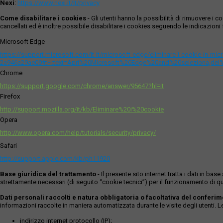
Nexi
:
https://www.nexi.it/it/privacy
Come disabilitare i cookies
- Gli utenti hanno la possibilità di rimuovere 
cancellati ed è inoltre possibile disabilitare i cookies seguendo le indicazioni f
Microsoft Edge
https://support.microsoft.com/it-it/microsoft-edge/eliminare-i-cookie-in-m
2a946a29ae09#:~:text=Apri%20Microsoft%20Edge%20and%20seleziona,del
Chrome
https://support.google.com/chrome/answer/95647?hl=it
Firefox
http://support.mozilla.org/it/kb/Eliminare%20i%20cookie
Opera
http://www.opera.com/help/tutorials/security/privacy/
Safari
http://support.apple.com/kb/ph11920
Base giuridica del trattamento
- Il presente sito internet tratta i dati in b
strettamente necessari (di seguito “cookie tecnici”) per il funzionamento di qu
Dati personali raccolti e natura obbligatoria o facoltativa del conferi
informazioni raccolte in maniera automatizzata durante le visite degli utenti. 
indirizzo internet protocollo (IP);