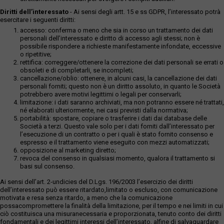
Diritti dell’interessato
- Ai sensi degli artt. 15 e ss GDPR, l’interessato potrà
esercitare i seguenti diritti:
accesso: conferma o meno che sia in corso un trattamento dei dati
personali dell’interessato e diritto di accesso agli stessi; non è
possibile rispondere a richieste manifestamente infondate, eccessive
o ripetitive;
rettifica: correggere/ottenere la correzione dei dati personali se errati o
obsoleti e di completarli, se incompleti;
cancellazione/oblio: ottenere, in alcuni casi, la cancellazione dei dati
personali forniti; questo non è un diritto assoluto, in quanto le Società
potrebbero avere motivi legittimi o legali per conservarli;
limitazione: i dati saranno archiviati, ma non potranno essere né trattati,
né elaborati ulteriormente, nei casi previsti dalla normativa;
portabilità: spostare, copiare o trasferire i dati dai database delle
Società a terzi. Questo vale solo per i dati forniti dall’interessato per
l’esecuzione di un contratto o per i quali è stato fornito consenso e
espresso e il trattamento viene eseguito con mezzi automatizzati;
opposizione al marketing diretto;
revoca del consenso in qualsiasi momento, qualora il trattamento si
basi sul consenso.
Ai sensi dell’art. 2-undicies del D.Lgs. 196/2003 l’esercizio dei diritti
dell’interessato può essere ritardato,limitato o escluso, con comunicazione
motivata e resa senza ritardo, a meno che la comunicazione
possacompromettere la finalità della limitazione, per il tempo e nei limiti in cui
ciò costituisca una misuranecessaria e proporzionata, tenuto conto dei diritti
fondamentali e dei legittimi interessi dell’interessato, alfine di salvaguardare