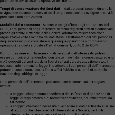
parametri relativi al sistema operativo dell'utente.
Tempi di conservazione dei Suoi dati
- I dati personali raccolti durante la
navigazione saranno conservati per il tempo necessario a svolgere le attività
precisate e non oltre 24 mesi.
Modalità del trattamento
- Ai sensi e per gli effetti degli artt. 12 e ss. del
GDPR, i dati personali degli interessati saranno registrati, trattati e conservati
presso gli archivi elettronici delle Società, adottando misure tecniche e
organizzative volte alla tutela dei dati stessi. Il trattamento dei dati personali
degli interessati può consistere in qualunque operazione o complesso di
operazioni tra quelle indicate all' art. 4, comma 1, punto 2 del GDPR.
Comunicazione e diffusione
- I dati personali dell’interessato potranno
essere comunicati,intendendosi con tale termine il darne conoscenza ad uno
o più soggetti determinati, dalla Società a terzi perdare attuazione a tutti i
necessari adempimenti di legge. In particolare i dati personali dell’interessato
potranno essere comunicati a Enti o Uffici Pubblici o autorità di controllo in
funzione degli obblighi di legge.
I dati personali dell’interessato potranno essere comunicati nei seguenti
termini:
a soggetti che possono accedere ai dati in forza di disposizione di
legge, di regolamento o di normativacomunitaria, nei limiti previsti da
tali norme;
a soggetti che hanno necessità di accedere ai dati per finalità ausiliare
al rapporto che intercorre tra l’interessato e la Società, nei limiti
strettamente necessari per svolgere i compiti ausiliari.