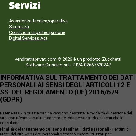
Servizi
Assistenza tecnica/operativa
Sicurezza
Condizioni di partecipazione
Digital Services Act
venditetraprivati.com © 2026 è un prodotto Zucchetti
Software Giuridico srl
-
P.IVA 02667520247
INFORMATIVA SUL TRATTAMENTO DEI DATI
PERSONALI AI SENSI DEGLI ARTICOLI 12 E
SS. DEL REGOLAMENTO (UE) 2016/679
(GDPR)
Premessa
- In questa pagina vengono descritte le modalità di gestione del
sito, con riferimento al trattamento dei dati personali degli utenti che lo
consultano.
Finalità del trattamento cui sono destinati i dati personali
- Per tutti gli
utenti del sito web i dati personali potranno essere utilizzati per: