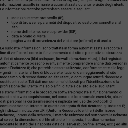
informazioni raccolte in maniera automatizzata durante le visite degli utenti.
Le informazioni raccolte potrebbero essere le seguenti:
indirizzo internet protocollo (IP);
tipo di browser e parametri del dispositivo usato per connettersi al
sito;
nome dell'internet service provider (ISP);
data e orario di visita;
pagina web di provenienza del visitatore (referral) e di uscita.
Le suddette informazioni sono trattate in forma automatizzata e raccolte al
fine di verificare il corretto funzionamento del sito e per motivi di sicurezza.
Ai fini di sicurezza (filtri antispam, firewall, rilevazione virus), i dati registrati
automaticamente possono eventualmente comprendere anche dati personali
come l'indirizzo IP, che potrebbe essere utilizzato, conformemente alle leggi
vigenti in materia, al fine di bloccare tentativi di danneggiamento al sito
medesimo o di recare danno ad altri utenti, o comunque attività dannose o
costituenti reato. Tali dati non sono mai utilizzati per l'identificazione o la
profilazione dell'utente, ma solo a fini di tutela del sito e dei suoi utenti.
I sistemi informatici e le procedure software preposte al funzionamento di
questo sito web acquisiscono, nel corso del loro normale esercizio, alcuni
dati personali la cui trasmissione è implicita nell'uso dei protocolli di
comunicazione di Internet. In questa categoria di dati rientrano gli indirizzi IP,
gli indirizzi in notazione URI (Uniform Resource Identifier) delle risorse
richieste, l'orario della richiesta, il metodo utilizzato nel sottoporre la richiesta
al server, la dimensione del file ottenuto in risposta, il codice numerico
ndicante lo stato della risposta data dal server (buon fine, errore, ecc.) ed altri