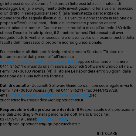
gli interessi di cui al comma 1, lettere a) (interessi tutelati in materia di
riciclaggio), e) (allo svolgimento delle investigazioni difensive o all’esercizio
di un diritto in sedegiudiziaria)ed f) (alla riservatezza dell’identità del
dipendente che segnala illeciti di cui sia venuto a conoscenza in ragione del
proprio ufficio). In tali casi, i diritti dell’interessato possono essere
esercitatianche tramite il Garante con le modalità di cui all’articolo 160 dello
stesso Decreto. In tale ipotesi, il Garante informerà l’interessato di aver
eseguito tutte le verifiche necessarie o di aver svolto un riesamenonché della
facoltà dell’interessato di proporre ricorso giurisdizionale.
Per esercitare tali diritti potrà rivolgersi alla nostra Struttura "Titolare del
trattamento dei dati personali" all'indirizzo
ufficio.privacy@zucchettisofwaregiuridico.it
oppure chiamando il numero
0444. 346211 o inviando una missiva a Zucchetti Software Giuridico srl via E.
Fermi,134 - 36100 Vicenza (VI). Il Titolare Le risponderà entro 30 giorni dalla
ricezione della Sua richiesta formale.
Dati di contatto
- Zucchetti Software Giuridico s.r.l., con sede legale in via E.
Fermi, 134 - 36100 Vicenza (VI); Tel 0444.346211 - fax 0444.1429728;
email:
ufficio.privacy@zucchettisoftwaregiuridico.it
,pec:
zucchettisoftwaregiuridico@gruppozucchetti.it
Responsabile della protezione dei dati
- Il Responsabile della protezione
dei dati ZHolding SPA nella persona del dott. Mario Brocca, tel.
0371/5943191, email:
dpo@zucchetti.it
,
pec:dpogruppozucchetti@gruppozucchetti.it
Il TITOLARE