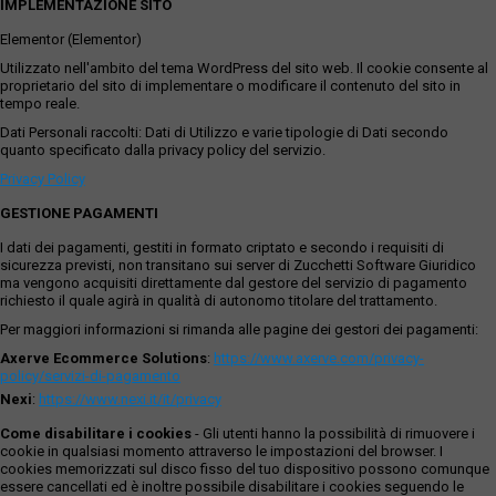
IMPLEMENTAZIONE SITO
Elementor (Elementor)
Utilizzato nell'ambito del tema WordPress del sito web. Il cookie consente al
proprietario del sito di implementare o modificare il contenuto del sito in
tempo reale.
Dati Personali raccolti: Dati di Utilizzo e varie tipologie di Dati secondo
quanto specificato dalla privacy policy del servizio.
Privacy Policy
GESTIONE PAGAMENTI
I dati dei pagamenti, gestiti in formato criptato e secondo i requisiti di
sicurezza previsti, non transitano sui server di Zucchetti Software Giuridico
ma vengono acquisiti direttamente dal gestore del servizio di pagamento
richiesto il quale agirà in qualità di autonomo titolare del trattamento.
Per maggiori informazioni si rimanda alle pagine dei gestori dei pagamenti:
Axerve Ecommerce Solutions
:
https://www.axerve.com/privacy-
policy/servizi-di-pagamento
Nexi
:
https://www.nexi.it/it/privacy
Come disabilitare i cookies
- Gli utenti hanno la possibilità di rimuovere i
cookie in qualsiasi momento attraverso le impostazioni del browser. I
cookies memorizzati sul disco fisso del tuo dispositivo possono comunque
essere cancellati ed è inoltre possibile disabilitare i cookies seguendo le