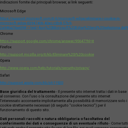
indicazioni fornite dai principali browser, ai link seguenti:
Microsoft Edge
https://support.microsoft.com/it-it/microsoft-edge/eliminare-i-cookie-in-
microsoft-edge-63947406-40ac-c3b8-57b9-
2a946a29ae09#:~:text=Apri%20Microsoft%20Edge%20and%20seleziona,del
Chrome
https://support.google.com/chrome/answer/95647?hl=it
Firefox
http://support.mozilla.org/it/kb/Eliminare%20i%20cookie
Opera
http://www.opera.com/help/tutorials/security/privacy/
Safari
http://support.apple.com/kb/ph11920
Base giuridica del trattamento
- Il presente sito internet tratta i dati in base
al consenso. Con l'uso o la consultazione del presente sito internet
l’interessato acconsente implicitamente alla possibilità di memorizzare solo i
cookie strettamente necessari (di seguito “cookie tecnici”) per il
funzionamento di questo sito.
Dati personali raccolti e natura obbligatoria o facoltativa del
conferimento dei dati e conseguenze di un eventuale rifiuto
- Come tutti
i siti web anche il presente sito fa uso di log file, nei quali vengono conservate