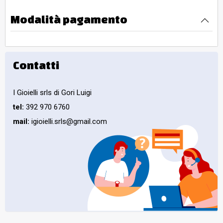
Modalità pagamento
Contatti
I Gioielli srls di Gori Luigi
tel:
392 970 6760
mail:
igioielli.srls@gmail.com