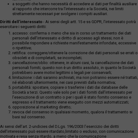
a soggetti che hanno necessità di accedere ai dati per finalità ausiliare
al rapporto che intercorre tra l’interessato e la Società, nei limiti
strettamente necessari per svolgere i compiti ausiliari.
Diritti dell’interessato
- Ai sensi degli artt. 15 e ss GDPR, l’interessato potrà
esercitare i seguenti diritti:
accesso: conferma o meno che sia in corso un trattamento dei dati
personali dell’interessato e diritto di accesso agli stessi; non è
possibile rispondere a richieste manifestamente infondate, eccessive
o ripetitive;
rettifica: correggere/ottenere la correzione dei dati personali se errati o
obsoleti e di completarli, se incompleti;
cancellazione/oblio: ottenere, in alcuni casi, la cancellazione dei dati
personali forniti; questo non è un diritto assoluto, in quanto le Società
potrebbero avere motivi legittimi o legali per conservarli;
limitazione: i dati saranno archiviati, ma non potranno essere né trattati,
né elaborati ulteriormente, nei casi previsti dalla normativa;
portabilità: spostare, copiare o trasferire i dati dai database delle
Società a terzi. Questo vale solo per i dati forniti dall’interessato per
l’esecuzione di un contratto o per i quali è stato fornito consenso e
espresso e il trattamento viene eseguito con mezzi automatizzati;
opposizione al marketing diretto;
revoca del consenso in qualsiasi momento, qualora il trattamento si
basi sul consenso.
Ai sensi dell’art. 2-undicies del D.Lgs. 196/2003 l’esercizio dei diritti
dell’interessato può essere ritardato,limitato o escluso, con comunicazione
motivata e resa senza ritardo, a meno che la comunicazione