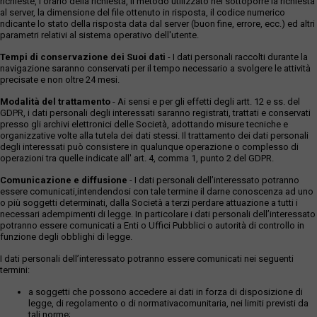
richieste, l'orario della richiesta, il metodo utilizzato nel sottoporre la richiesta
al server, la dimensione del file ottenuto in risposta, il codice numerico
ndicante lo stato della risposta data dal server (buon fine, errore, ecc.) ed altri
parametri relativi al sistema operativo dell'utente.
Tempi di conservazione dei Suoi dati
- I dati personali raccolti durante la
navigazione saranno conservati per il tempo necessario a svolgere le attività
precisate e non oltre 24 mesi.
Modalità del trattamento
- Ai sensi e per gli effetti degli artt. 12 e ss. del
GDPR, i dati personali degli interessati saranno registrati, trattati e conservati
presso gli archivi elettronici delle Società, adottando misure tecniche e
organizzative volte alla tutela dei dati stessi. Il trattamento dei dati personali
degli interessati può consistere in qualunque operazione o complesso di
operazioni tra quelle indicate all' art. 4, comma 1, punto 2 del GDPR.
Comunicazione e diffusione
- I dati personali dell’interessato potranno
essere comunicati,intendendosi con tale termine il darne conoscenza ad uno
o più soggetti determinati, dalla Società a terzi perdare attuazione a tutti i
necessari adempimenti di legge. In particolare i dati personali dell’interessato
potranno essere comunicati a Enti o Uffici Pubblici o autorità di controllo in
funzione degli obblighi di legge.
I dati personali dell’interessato potranno essere comunicati nei seguenti
termini:
a soggetti che possono accedere ai dati in forza di disposizione di
legge, di regolamento o di normativacomunitaria, nei limiti previsti da
tali norme;