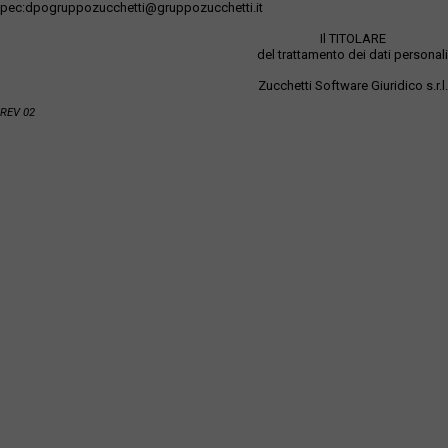
pec:dpogruppozucchetti@gruppozucchetti.it
Il TITOLARE
del trattamento dei dati personali
Zucchetti Software Giuridico s.r.l.
REV 02