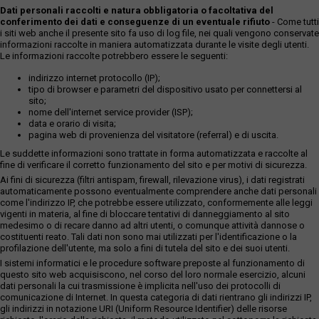
Dati personali raccolti e natura obbligatoria o facoltativa del
conferimento dei dati e conseguenze di un eventuale rifiuto
- Come tutti
i siti web anche il presente sito fa uso di log file, nei quali vengono conservate
informazioni raccolte in maniera automatizzata durante le visite degli utenti.
Le informazioni raccolte potrebbero essere le seguenti:
indirizzo internet protocollo (IP);
tipo di browser e parametri del dispositivo usato per connettersi al
sito;
nome dell'internet service provider (ISP);
data e orario di visita;
pagina web di provenienza del visitatore (referral) e di uscita.
Le suddette informazioni sono trattate in forma automatizzata e raccolte al
fine di verificare il corretto funzionamento del sito e per motivi di sicurezza.
Ai fini di sicurezza (filtri antispam, firewall, rilevazione virus), i dati registrati
automaticamente possono eventualmente comprendere anche dati personali
come l'indirizzo IP, che potrebbe essere utilizzato, conformemente alle leggi
vigenti in materia, al fine di bloccare tentativi di danneggiamento al sito
medesimo o di recare danno ad altri utenti, o comunque attività dannose o
costituenti reato. Tali dati non sono mai utilizzati per l'identificazione o la
profilazione dell'utente, ma solo a fini di tutela del sito e dei suoi utenti.
I sistemi informatici e le procedure software preposte al funzionamento di
questo sito web acquisiscono, nel corso del loro normale esercizio, alcuni
dati personali la cui trasmissione è implicita nell'uso dei protocolli di
comunicazione di Internet. In questa categoria di dati rientrano gli indirizzi IP,
gli indirizzi in notazione URI (Uniform Resource Identifier) delle risorse