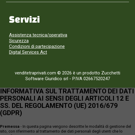
Servizi
Assistenza tecnica/operativa
Sicurezza
Condizioni di partecipazione
Digital Services Act
venditetraprivati.com © 2026 è un prodotto Zucchetti
Software Giuridico srl
-
P.IVA 02667520247
INFORMATIVA SUL TRATTAMENTO DEI DATI
PERSONALI AI SENSI DEGLI ARTICOLI 12 E
SS. DEL REGOLAMENTO (UE) 2016/679
(GDPR)
Premessa
- In questa pagina vengono descritte le modalità di gestione del
sito, con riferimento al trattamento dei dati personali degli utenti che lo