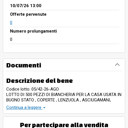
10/07/26 13:00
Offerte pervenute
0
Numero prolungamenti
0
Documenti
Descrizione del bene
Codice lotto: 05/42-26-AGO
LOTTO DI 500 PEZZI DI BIANCHERIA PER LA CASA USATA IN
BUONO STATO , COPERTE , LENZUOLA , ASCIUGAMANI,
ACCAPPATOI, DIVISA PER TIPOLOGIA
Continua a leggere
LE FOTO SONO INDICATIVE NON FANNO FEDE ALLO STOCK
Per partecipare alla vendita