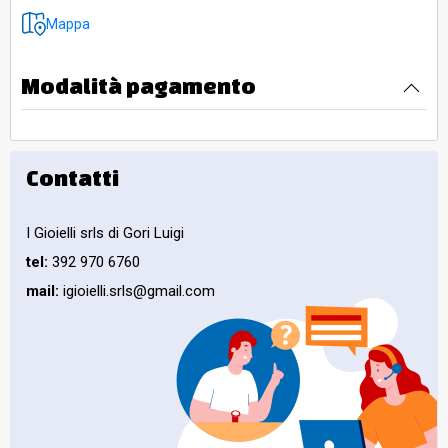
Mappa
Modalità pagamento
Contatti
I Gioielli srls di Gori Luigi
tel:
392 970 6760
mail:
igioielli.srls@gmail.com