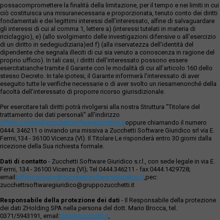
possacompromettere la finalità della limitazione, per il tempo e nei limiti in cui
ciò costituisca una misuranecessaria e proporzionata, tenuto conto dei diritti
fondamentali e dei legittimi interessi dell’interessato, alfine di salvaguardare
gli interessi di cui al comma 1, lettere a) (interessi tutelati in materia di
riciclaggio), e) (allo svolgimento delle investigazioni difensive o all’esercizio
di un diritto in sedegiudiziaria)ed f) (alla riservatezza dell’identità del
dipendente che segnala illeciti di cui sia venuto a conoscenza in ragione del
proprio ufficio). In tali casi, i diritti dell’interessato possono essere
esercitatianche tramite il Garante con le modalità di cui all’articolo 160 dello
stesso Decreto. In tale ipotesi, il Garante informerà l’interessato di aver
eseguito tutte le verifiche necessarie o di aver svolto un riesamenonché della
facoltà dell’interessato di proporre ricorso giurisdizionale.
Per esercitare tali diritti potrà rivolgersi alla nostra Struttura "Titolare del
trattamento dei dati personali" all'indirizzo
ufficio.privacy@zucchettisofwaregiuridico.it
oppure chiamando il numero
0444. 346211 o inviando una missiva a Zucchetti Software Giuridico srl via E.
Fermi,134 - 36100 Vicenza (VI). Il Titolare Le risponderà entro 30 giorni dalla
ricezione della Sua richiesta formale.
Dati di contatto
- Zucchetti Software Giuridico s.r.l., con sede legale in via E.
Fermi, 134 - 36100 Vicenza (VI); Tel 0444.346211 - fax 0444.1429728;
email:
ufficio.privacy@zucchettisoftwaregiuridico.it
,pec:
zucchettisoftwaregiuridico@gruppozucchetti.it
Responsabile della protezione dei dati
- Il Responsabile della protezione
dei dati ZHolding SPA nella persona del dott. Mario Brocca, tel.
0371/5943191, email:
dpo@zucchetti.it
,