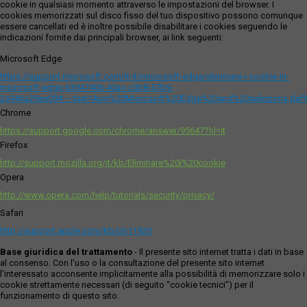
cookie in qualsiasi momento attraverso le impostazioni del browser. I
cookies memorizzati sul disco fisso del tuo dispositivo possono comunque
essere cancellati ed è inoltre possibile disabilitare i cookies seguendo le
indicazioni fornite dai principali browser, ai link seguenti:
Microsoft Edge
https://support.microsoft.com/it-it/microsoft-edge/eliminare-i-cookie-in-
microsoft-edge-63947406-40ac-c3b8-57b9-
2a946a29ae09#:~:text=Apri%20Microsoft%20Edge%20and%20seleziona,del
Chrome
https://support.google.com/chrome/answer/95647?hl=it
Firefox
http://support.mozilla.org/it/kb/Eliminare%20i%20cookie
Opera
http://www.opera.com/help/tutorials/security/privacy/
Safari
http://support.apple.com/kb/ph11920
Base giuridica del trattamento
- Il presente sito internet tratta i dati in base
al consenso. Con l'uso o la consultazione del presente sito internet
l’interessato acconsente implicitamente alla possibilità di memorizzare solo i
cookie strettamente necessari (di seguito “cookie tecnici”) per il
funzionamento di questo sito.