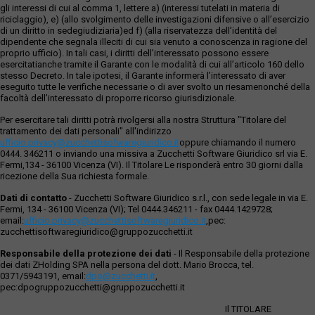
gli interessi di cui al comma 1, lettere a) (interessi tutelati in materia di
riciclaggio), e) (allo svolgimento delle investigazioni difensive o all’esercizio
di un diritto in sedegiudiziaria)ed f) (alla riservatezza dell’identità del
dipendente che segnala illeciti di cui sia venuto a conoscenza in ragione del
proprio ufficio). In tali casi, i diritti dell’interessato possono essere
esercitatianche tramite il Garante con le modalità di cui all’articolo 160 dello
stesso Decreto. In tale ipotesi, il Garante informerà l’interessato di aver
eseguito tutte le verifiche necessarie o di aver svolto un riesamenonché della
facoltà dell’interessato di proporre ricorso giurisdizionale.
Per esercitare tali diritti potrà rivolgersi alla nostra Struttura "Titolare del
trattamento dei dati personali" all'indirizzo
ufficio.privacy@zucchettisofwaregiuridico.it
oppure chiamando il numero
0444. 346211 o inviando una missiva a Zucchetti Software Giuridico srl via E.
Fermi,134 - 36100 Vicenza (VI). Il Titolare Le risponderà entro 30 giorni dalla
ricezione della Sua richiesta formale.
Dati di contatto
- Zucchetti Software Giuridico s.r.l., con sede legale in via E.
Fermi, 134 - 36100 Vicenza (VI); Tel 0444.346211 - fax 0444.1429728;
email:
ufficio.privacy@zucchettisoftwaregiuridico.it
,pec:
zucchettisoftwaregiuridico@gruppozucchetti.it
Responsabile della protezione dei dati
- Il Responsabile della protezione
dei dati ZHolding SPA nella persona del dott. Mario Brocca, tel.
0371/5943191, email:
dpo@zucchetti.it
,
pec:dpogruppozucchetti@gruppozucchetti.it
Il TITOLARE