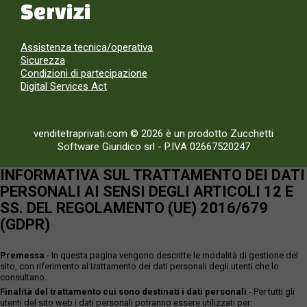
Servizi
Assistenza tecnica/operativa
Sicurezza
Condizioni di partecipazione
Digital Services Act
venditetraprivati.com © 2026 è un prodotto Zucchetti
Software Giuridico srl
-
P.IVA 02667520247
INFORMATIVA SUL TRATTAMENTO DEI DATI
PERSONALI AI SENSI DEGLI ARTICOLI 12 E
SS. DEL REGOLAMENTO (UE) 2016/679
(GDPR)
Premessa
- In questa pagina vengono descritte le modalità di gestione del
sito, con riferimento al trattamento dei dati personali degli utenti che lo
consultano.
Finalità del trattamento cui sono destinati i dati personali
- Per tutti gli
utenti del sito web i dati personali potranno essere utilizzati per: