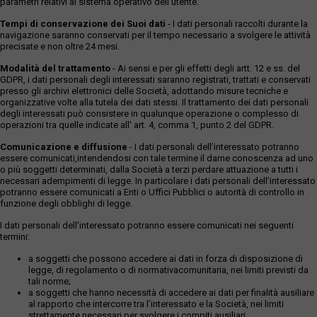
parametri relativi al sistema operativo dell'utente.
Tempi di conservazione dei Suoi dati
- I dati personali raccolti durante la
navigazione saranno conservati per il tempo necessario a svolgere le attività
precisate e non oltre 24 mesi.
Modalità del trattamento
- Ai sensi e per gli effetti degli artt. 12 e ss. del
GDPR, i dati personali degli interessati saranno registrati, trattati e conservati
presso gli archivi elettronici delle Società, adottando misure tecniche e
organizzative volte alla tutela dei dati stessi. Il trattamento dei dati personali
degli interessati può consistere in qualunque operazione o complesso di
operazioni tra quelle indicate all' art. 4, comma 1, punto 2 del GDPR.
Comunicazione e diffusione
- I dati personali dell’interessato potranno
essere comunicati,intendendosi con tale termine il darne conoscenza ad uno
o più soggetti determinati, dalla Società a terzi perdare attuazione a tutti i
necessari adempimenti di legge. In particolare i dati personali dell’interessato
potranno essere comunicati a Enti o Uffici Pubblici o autorità di controllo in
funzione degli obblighi di legge.
I dati personali dell’interessato potranno essere comunicati nei seguenti
termini:
a soggetti che possono accedere ai dati in forza di disposizione di
legge, di regolamento o di normativacomunitaria, nei limiti previsti da
tali norme;
a soggetti che hanno necessità di accedere ai dati per finalità ausiliare
al rapporto che intercorre tra l’interessato e la Società, nei limiti
strettamente necessari per svolgere i compiti ausiliari.