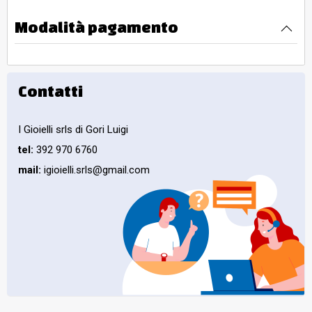
Modalità pagamento
Contatti
I Gioielli srls di Gori Luigi
tel:
392 970 6760
mail:
igioielli.srls@gmail.com