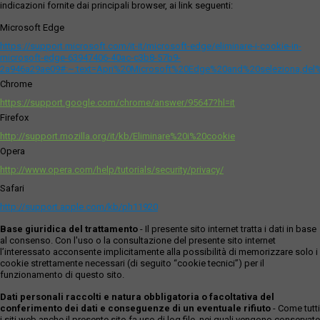
indicazioni fornite dai principali browser, ai link seguenti:
Microsoft Edge
https://support.microsoft.com/it-it/microsoft-edge/eliminare-i-cookie-in-
microsoft-edge-63947406-40ac-c3b8-57b9-
2a946a29ae09#:~:text=Apri%20Microsoft%20Edge%20and%20seleziona,del
Chrome
https://support.google.com/chrome/answer/95647?hl=it
Firefox
http://support.mozilla.org/it/kb/Eliminare%20i%20cookie
Opera
http://www.opera.com/help/tutorials/security/privacy/
Safari
http://support.apple.com/kb/ph11920
Base giuridica del trattamento
- Il presente sito internet tratta i dati in base
al consenso. Con l'uso o la consultazione del presente sito internet
l’interessato acconsente implicitamente alla possibilità di memorizzare solo i
cookie strettamente necessari (di seguito “cookie tecnici”) per il
funzionamento di questo sito.
Dati personali raccolti e natura obbligatoria o facoltativa del
conferimento dei dati e conseguenze di un eventuale rifiuto
- Come tutti
i siti web anche il presente sito fa uso di log file, nei quali vengono conservate