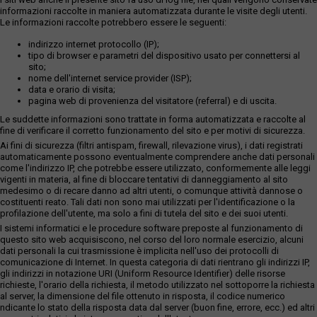
informazioni raccolte in maniera automatizzata durante le visite degli utenti.
Le informazioni raccolte potrebbero essere le seguenti:
indirizzo internet protocollo (IP);
tipo di browser e parametri del dispositivo usato per connettersi al
sito;
nome dell'internet service provider (ISP);
data e orario di visita;
pagina web di provenienza del visitatore (referral) e di uscita.
Le suddette informazioni sono trattate in forma automatizzata e raccolte al
fine di verificare il corretto funzionamento del sito e per motivi di sicurezza.
Ai fini di sicurezza (filtri antispam, firewall, rilevazione virus), i dati registrati
automaticamente possono eventualmente comprendere anche dati personali
come l'indirizzo IP, che potrebbe essere utilizzato, conformemente alle leggi
vigenti in materia, al fine di bloccare tentativi di danneggiamento al sito
medesimo o di recare danno ad altri utenti, o comunque attività dannose o
costituenti reato. Tali dati non sono mai utilizzati per l'identificazione o la
profilazione dell'utente, ma solo a fini di tutela del sito e dei suoi utenti.
I sistemi informatici e le procedure software preposte al funzionamento di
questo sito web acquisiscono, nel corso del loro normale esercizio, alcuni
dati personali la cui trasmissione è implicita nell'uso dei protocolli di
comunicazione di Internet. In questa categoria di dati rientrano gli indirizzi IP,
gli indirizzi in notazione URI (Uniform Resource Identifier) delle risorse
richieste, l'orario della richiesta, il metodo utilizzato nel sottoporre la richiesta
al server, la dimensione del file ottenuto in risposta, il codice numerico
ndicante lo stato della risposta data dal server (buon fine, errore, ecc.) ed altri