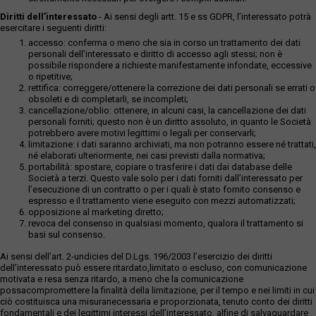
Diritti dell’interessato
- Ai sensi degli artt. 15 e ss GDPR, l’interessato potrà
esercitare i seguenti diritti:
accesso: conferma o meno che sia in corso un trattamento dei dati
personali dell’interessato e diritto di accesso agli stessi; non è
possibile rispondere a richieste manifestamente infondate, eccessive
o ripetitive;
rettifica: correggere/ottenere la correzione dei dati personali se errati o
obsoleti e di completarli, se incompleti;
cancellazione/oblio: ottenere, in alcuni casi, la cancellazione dei dati
personali forniti; questo non è un diritto assoluto, in quanto le Società
potrebbero avere motivi legittimi o legali per conservarli;
limitazione: i dati saranno archiviati, ma non potranno essere né trattati,
né elaborati ulteriormente, nei casi previsti dalla normativa;
portabilità: spostare, copiare o trasferire i dati dai database delle
Società a terzi. Questo vale solo per i dati forniti dall’interessato per
l’esecuzione di un contratto o per i quali è stato fornito consenso e
espresso e il trattamento viene eseguito con mezzi automatizzati;
opposizione al marketing diretto;
revoca del consenso in qualsiasi momento, qualora il trattamento si
basi sul consenso.
Ai sensi dell’art. 2-undicies del D.Lgs. 196/2003 l’esercizio dei diritti
dell’interessato può essere ritardato,limitato o escluso, con comunicazione
motivata e resa senza ritardo, a meno che la comunicazione
possacompromettere la finalità della limitazione, per il tempo e nei limiti in cui
ciò costituisca una misuranecessaria e proporzionata, tenuto conto dei diritti
fondamentali e dei legittimi interessi dell’interessato, alfine di salvaguardare