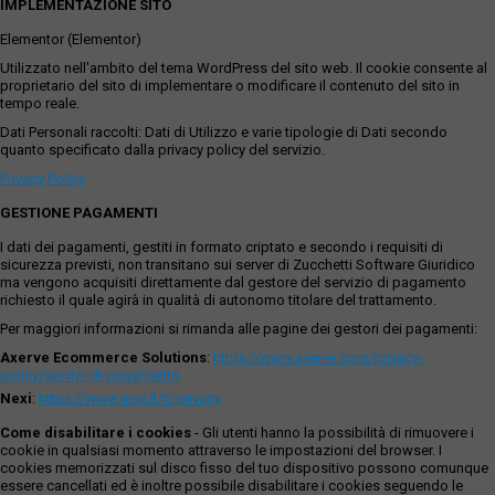
IMPLEMENTAZIONE SITO
Elementor (Elementor)
Utilizzato nell'ambito del tema WordPress del sito web. Il cookie consente al
proprietario del sito di implementare o modificare il contenuto del sito in
tempo reale.
Dati Personali raccolti: Dati di Utilizzo e varie tipologie di Dati secondo
quanto specificato dalla privacy policy del servizio.
Privacy Policy
GESTIONE PAGAMENTI
I dati dei pagamenti, gestiti in formato criptato e secondo i requisiti di
sicurezza previsti, non transitano sui server di Zucchetti Software Giuridico
ma vengono acquisiti direttamente dal gestore del servizio di pagamento
richiesto il quale agirà in qualità di autonomo titolare del trattamento.
Per maggiori informazioni si rimanda alle pagine dei gestori dei pagamenti:
Axerve Ecommerce Solutions
:
https://www.axerve.com/privacy-
policy/servizi-di-pagamento
Nexi
:
https://www.nexi.it/it/privacy
Come disabilitare i cookies
- Gli utenti hanno la possibilità di rimuovere i
cookie in qualsiasi momento attraverso le impostazioni del browser. I
cookies memorizzati sul disco fisso del tuo dispositivo possono comunque
essere cancellati ed è inoltre possibile disabilitare i cookies seguendo le