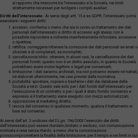
al rapporto che intercorre tra l’interessato e la Società, nei limiti
strettamente necessari per svolgere i compiti ausiliari.
Diritti dell’interessato
- Ai sensi degli artt. 15 e ss GDPR, l’interessato potrà
esercitare i seguenti diritti:
accesso: conferma o meno che sia in corso un trattamento dei dati
personali dell’interessato e diritto di accesso agli stessi; non è
possibile rispondere a richieste manifestamente infondate, eccessive
o ripetitive;
rettifica: correggere/ottenere la correzione dei dati personali se errati o
obsoleti e di completarli, se incompleti;
cancellazione/oblio: ottenere, in alcuni casi, la cancellazione dei dati
personali forniti; questo non è un diritto assoluto, in quanto le Società
potrebbero avere motivi legittimi o legali per conservarli;
limitazione: i dati saranno archiviati, ma non potranno essere né trattati,
né elaborati ulteriormente, nei casi previsti dalla normativa;
portabilità: spostare, copiare o trasferire i dati dai database delle
Società a terzi. Questo vale solo per i dati forniti dall’interessato per
l’esecuzione di un contratto o per i quali è stato fornito consenso e
espresso e il trattamento viene eseguito con mezzi automatizzati;
opposizione al marketing diretto;
revoca del consenso in qualsiasi momento, qualora il trattamento si
basi sul consenso.
Ai sensi dell’art. 2-undicies del D.Lgs. 196/2003 l’esercizio dei diritti
dell’interessato può essere ritardato,limitato o escluso, con comunicazione
motivata e resa senza ritardo, a meno che la comunicazione
possacompromettere la finalità della limitazione, per il tempo e nei limiti in cui