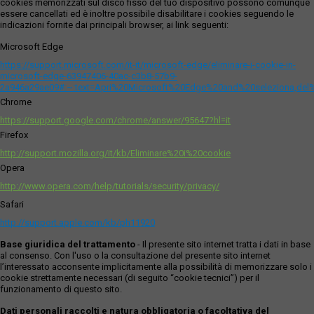
cookies memorizzati sul disco fisso del tuo dispositivo possono comunque
essere cancellati ed è inoltre possibile disabilitare i cookies seguendo le
indicazioni fornite dai principali browser, ai link seguenti:
Microsoft Edge
https://support.microsoft.com/it-it/microsoft-edge/eliminare-i-cookie-in-
microsoft-edge-63947406-40ac-c3b8-57b9-
2a946a29ae09#:~:text=Apri%20Microsoft%20Edge%20and%20seleziona,del
Chrome
https://support.google.com/chrome/answer/95647?hl=it
Firefox
http://support.mozilla.org/it/kb/Eliminare%20i%20cookie
Opera
http://www.opera.com/help/tutorials/security/privacy/
Safari
http://support.apple.com/kb/ph11920
Base giuridica del trattamento
- Il presente sito internet tratta i dati in base
al consenso. Con l'uso o la consultazione del presente sito internet
l’interessato acconsente implicitamente alla possibilità di memorizzare solo i
cookie strettamente necessari (di seguito “cookie tecnici”) per il
funzionamento di questo sito.
Dati personali raccolti e natura obbligatoria o facoltativa del