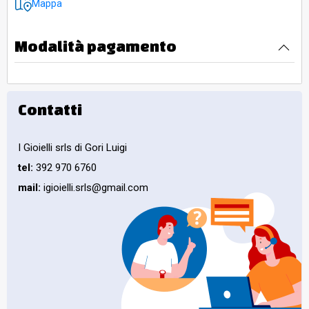
Mappa
Modalità pagamento
Contatti
I Gioielli srls di Gori Luigi
tel:
392 970 6760
mail:
igioielli.srls@gmail.com