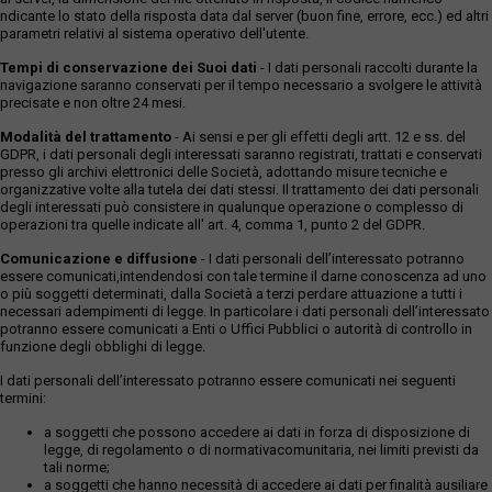
ndicante lo stato della risposta data dal server (buon fine, errore, ecc.) ed altri
parametri relativi al sistema operativo dell'utente.
Tempi di conservazione dei Suoi dati
- I dati personali raccolti durante la
navigazione saranno conservati per il tempo necessario a svolgere le attività
precisate e non oltre 24 mesi.
Modalità del trattamento
- Ai sensi e per gli effetti degli artt. 12 e ss. del
GDPR, i dati personali degli interessati saranno registrati, trattati e conservati
presso gli archivi elettronici delle Società, adottando misure tecniche e
organizzative volte alla tutela dei dati stessi. Il trattamento dei dati personali
degli interessati può consistere in qualunque operazione o complesso di
operazioni tra quelle indicate all' art. 4, comma 1, punto 2 del GDPR.
Comunicazione e diffusione
- I dati personali dell’interessato potranno
essere comunicati,intendendosi con tale termine il darne conoscenza ad uno
o più soggetti determinati, dalla Società a terzi perdare attuazione a tutti i
necessari adempimenti di legge. In particolare i dati personali dell’interessato
potranno essere comunicati a Enti o Uffici Pubblici o autorità di controllo in
funzione degli obblighi di legge.
I dati personali dell’interessato potranno essere comunicati nei seguenti
termini:
a soggetti che possono accedere ai dati in forza di disposizione di
legge, di regolamento o di normativacomunitaria, nei limiti previsti da
tali norme;
a soggetti che hanno necessità di accedere ai dati per finalità ausiliare