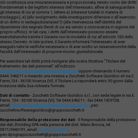
ciò costituisca una misuranecessaria e proporzionata, tenuto conto dei diritti
fondamentali e dei legittimi interessi dell’interessato, alfine di salvaguardare
gli interessi di cui al comma 1, lettere a) (interessi tutelati in materia di
riciclaggio), e) (allo svolgimento delle investigazioni difensive o all’esercizio
di un diritto in sedegiudiziaria)ed f) (alla riservatezza dell’identità del
dipendente che segnala illeciti di cui sia venuto a conoscenza in ragione del
proprio ufficio). In tali casi, i diritti dell’interessato possono essere
esercitatianche tramite il Garante con le modalità di cui all’articolo 160 dello
stesso Decreto. In tale ipotesi, il Garante informerà l’interessato di aver
eseguito tutte le verifiche necessarie o di aver svolto un riesamenonché della
facoltà dell’interessato di proporre ricorso giurisdizionale.
Per esercitare tali diritti potrà rivolgersi alla nostra Struttura "Titolare del
trattamento dei dati personali" all'indirizzo
ufficio.privacy@zucchettisofwaregiuridico.it
oppure chiamando il numero
0444. 346211 o inviando una missiva a Zucchetti Software Giuridico srl via E.
Fermi,134 - 36100 Vicenza (VI). Il Titolare Le risponderà entro 30 giorni dalla
ricezione della Sua richiesta formale.
Dati di contatto
- Zucchetti Software Giuridico s.r.l., con sede legale in via E.
Fermi, 134 - 36100 Vicenza (VI); Tel 0444.346211 - fax 0444.1429728;
email:
ufficio.privacy@zucchettisoftwaregiuridico.it
,pec:
zucchettisoftwaregiuridico@gruppozucchetti.it
Responsabile della protezione dei dati
- Il Responsabile della protezione
dei dati ZHolding SPA nella persona del dott. Mario Brocca, tel.
0371/5943191, email:
dpo@zucchetti.it
,
pec:dpogruppozucchetti@gruppozucchetti.it