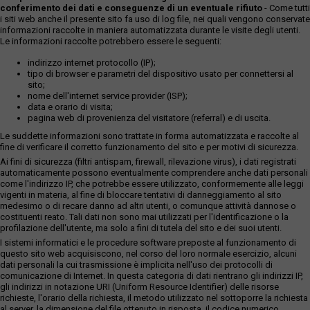
conferimento dei dati e conseguenze di un eventuale rifiuto
- Come tutti
i siti web anche il presente sito fa uso di log file, nei quali vengono conservate
informazioni raccolte in maniera automatizzata durante le visite degli utenti.
Le informazioni raccolte potrebbero essere le seguenti:
indirizzo internet protocollo (IP);
tipo di browser e parametri del dispositivo usato per connettersi al
sito;
nome dell'internet service provider (ISP);
data e orario di visita;
pagina web di provenienza del visitatore (referral) e di uscita.
Le suddette informazioni sono trattate in forma automatizzata e raccolte al
fine di verificare il corretto funzionamento del sito e per motivi di sicurezza.
Ai fini di sicurezza (filtri antispam, firewall, rilevazione virus), i dati registrati
automaticamente possono eventualmente comprendere anche dati personali
come l'indirizzo IP, che potrebbe essere utilizzato, conformemente alle leggi
vigenti in materia, al fine di bloccare tentativi di danneggiamento al sito
medesimo o di recare danno ad altri utenti, o comunque attività dannose o
costituenti reato. Tali dati non sono mai utilizzati per l'identificazione o la
profilazione dell'utente, ma solo a fini di tutela del sito e dei suoi utenti.
I sistemi informatici e le procedure software preposte al funzionamento di
questo sito web acquisiscono, nel corso del loro normale esercizio, alcuni
dati personali la cui trasmissione è implicita nell'uso dei protocolli di
comunicazione di Internet. In questa categoria di dati rientrano gli indirizzi IP,
gli indirizzi in notazione URI (Uniform Resource Identifier) delle risorse
richieste, l'orario della richiesta, il metodo utilizzato nel sottoporre la richiesta
al server, la dimensione del file ottenuto in risposta, il codice numerico