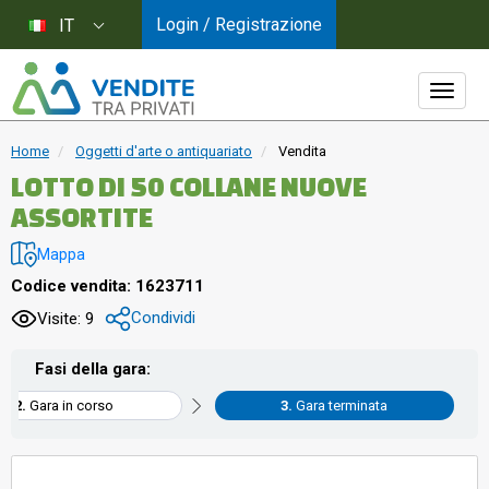
Login / Registrazione
IT
Home
Oggetti d'arte o antiquariato
Vendita
LOTTO DI 50 COLLANE NUOVE
ASSORTITE
Mappa
Codice vendita: 1623711
Condividi
Visite: 9
Fasi della gara:
Gara in corso
Gara terminata