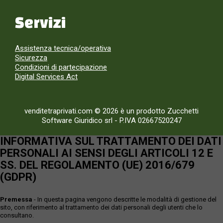
Servizi
Assistenza tecnica/operativa
Sicurezza
Condizioni di partecipazione
Digital Services Act
venditetraprivati.com © 2026 è un prodotto Zucchetti
Software Giuridico srl
-
P.IVA 02667520247
INFORMATIVA SUL TRATTAMENTO DEI DATI
PERSONALI AI SENSI DEGLI ARTICOLI 12 E
SS. DEL REGOLAMENTO (UE) 2016/679
(GDPR)
Premessa
- In questa pagina vengono descritte le modalità di gestione del
sito, con riferimento al trattamento dei dati personali degli utenti che lo
consultano.