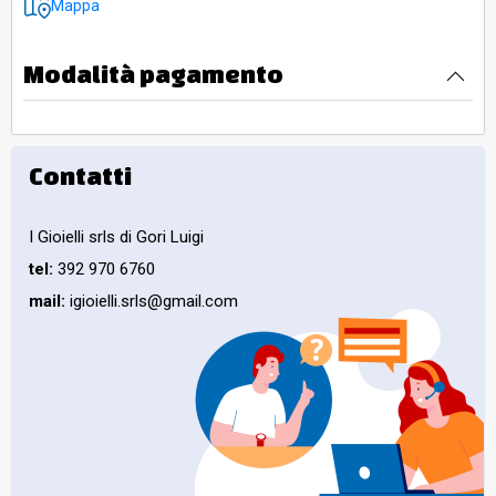
Mappa
Modalità pagamento
Contatti
I Gioielli srls di Gori Luigi
tel:
392 970 6760
mail:
igioielli.srls@gmail.com