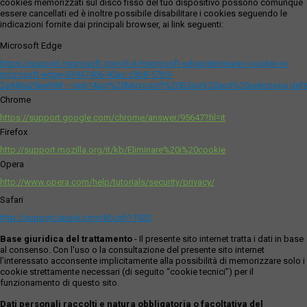
cookies memorizzati sul disco fisso del tuo dispositivo possono comunque
essere cancellati ed è inoltre possibile disabilitare i cookies seguendo le
indicazioni fornite dai principali browser, ai link seguenti:
Microsoft Edge
https://support.microsoft.com/it-it/microsoft-edge/eliminare-i-cookie-in-
microsoft-edge-63947406-40ac-c3b8-57b9-
2a946a29ae09#:~:text=Apri%20Microsoft%20Edge%20and%20seleziona,del
Chrome
https://support.google.com/chrome/answer/95647?hl=it
Firefox
http://support.mozilla.org/it/kb/Eliminare%20i%20cookie
Opera
http://www.opera.com/help/tutorials/security/privacy/
Safari
http://support.apple.com/kb/ph11920
Base giuridica del trattamento
- Il presente sito internet tratta i dati in base
al consenso. Con l'uso o la consultazione del presente sito internet
l’interessato acconsente implicitamente alla possibilità di memorizzare solo i
cookie strettamente necessari (di seguito “cookie tecnici”) per il
funzionamento di questo sito.
Dati personali raccolti e natura obbligatoria o facoltativa del