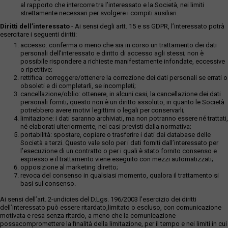
al rapporto che intercorre tra l’interessato e la Società, nei limiti
strettamente necessari per svolgere i compiti ausiliari.
Diritti dell’interessato
- Ai sensi degli artt. 15 e ss GDPR, l’interessato potrà
esercitare i seguenti diritti:
accesso: conferma o meno che sia in corso un trattamento dei dati
personali dell’interessato e diritto di accesso agli stessi; non è
possibile rispondere a richieste manifestamente infondate, eccessive
o ripetitive;
rettifica: correggere/ottenere la correzione dei dati personali se errati o
obsoleti e di completarli, se incompleti;
cancellazione/oblio: ottenere, in alcuni casi, la cancellazione dei dati
personali forniti; questo non è un diritto assoluto, in quanto le Società
potrebbero avere motivi legittimi o legali per conservarli;
limitazione: i dati saranno archiviati, ma non potranno essere né trattati,
né elaborati ulteriormente, nei casi previsti dalla normativa;
portabilità: spostare, copiare o trasferire i dati dai database delle
Società a terzi. Questo vale solo per i dati forniti dall’interessato per
l’esecuzione di un contratto o per i quali è stato fornito consenso e
espresso e il trattamento viene eseguito con mezzi automatizzati;
opposizione al marketing diretto;
revoca del consenso in qualsiasi momento, qualora il trattamento si
basi sul consenso.
Ai sensi dell’art. 2-undicies del D.Lgs. 196/2003 l’esercizio dei diritti
dell’interessato può essere ritardato,limitato o escluso, con comunicazione
motivata e resa senza ritardo, a meno che la comunicazione
possacompromettere la finalità della limitazione, per il tempo e nei limiti in cui