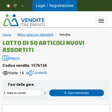
Login / Registrazione
IT
Home
Merci varie non deperibili
Vendita
LOTTO DI 50 ARTICOLI NUOVI
ASSORTITI
Mappa
Codice vendita: 1576134
Condividi
Visite: 14
Fasi della gara:
Gara in corso
Gara terminata