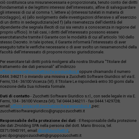
ciò costituisca una misuranecessaria e proporzionata, tenuto conto dei diritti
fondamentali e dei legittimi interessi dell’interessato, alfine di salvaguardare
gli interessi di cui al comma 1, lettere a) (interessi tutelati in materia di
riciclaggio), e) (allo svolgimento delle investigazioni difensive o all’esercizio
di un diritto in sedegiudiziaria)ed f) (alla riservatezza dell’identità del
dipendente che segnala illeciti di cui sia venuto a conoscenza in ragione del
proprio ufficio). In tali casi, i diritti dell’interessato possono essere
esercitatianche tramite il Garante con le modalità di cui all’articolo 160 dello
stesso Decreto. In tale ipotesi, il Garante informerà l’interessato di aver
eseguito tutte le verifiche necessarie o di aver svolto un riesamenonché della
facoltà dell’interessato di proporre ricorso giurisdizionale.
Per esercitare tali diritti potrà rivolgersi alla nostra Struttura "Titolare del
trattamento dei dati personali" all'indirizzo
ufficio.privacy@zucchettisofwaregiuridico.it
oppure chiamando il numero
0444. 346211 o inviando una missiva a Zucchetti Software Giuridico srl via E.
Fermi,134 - 36100 Vicenza (VI). Il Titolare Le risponderà entro 30 giorni dalla
ricezione della Sua richiesta formale.
Dati di contatto
- Zucchetti Software Giuridico s.r.l., con sede legale in via E.
Fermi, 134 - 36100 Vicenza (VI); Tel 0444.346211 - fax 0444.1429728;
email:
ufficio.privacy@zucchettisoftwaregiuridico.it
,pec:
zucchettisoftwaregiuridico@gruppozucchetti.it
Responsabile della protezione dei dati
- Il Responsabile della protezione
dei dati ZHolding SPA nella persona del dott. Mario Brocca, tel.
0371/5943191, email:
dpo@zucchetti.it
,
pec:dpogruppozucchetti@gruppozucchetti.it