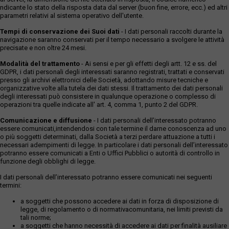
ndicante lo stato della risposta data dal server (buon fine, errore, ecc.) ed altri
parametri relativi al sistema operativo dell'utente.
Tempi di conservazione dei Suoi dati
- I dati personali raccolti durante la
navigazione saranno conservati per il tempo necessario a svolgere le attività
precisate e non oltre 24 mesi.
Modalità del trattamento
- Ai sensi e per gli effetti degli artt. 12 e ss. del
GDPR, i dati personali degli interessati saranno registrati, trattati e conservati
presso gli archivi elettronici delle Società, adottando misure tecniche e
organizzative volte alla tutela dei dati stessi. Il trattamento dei dati personali
degli interessati può consistere in qualunque operazione o complesso di
operazioni tra quelle indicate all' art. 4, comma 1, punto 2 del GDPR.
Comunicazione e diffusione
- I dati personali dell’interessato potranno
essere comunicati,intendendosi con tale termine il darne conoscenza ad uno
o più soggetti determinati, dalla Società a terzi perdare attuazione a tutti i
necessari adempimenti di legge. In particolare i dati personali dell’interessato
potranno essere comunicati a Enti o Uffici Pubblici o autorità di controllo in
funzione degli obblighi di legge.
I dati personali dell’interessato potranno essere comunicati nei seguenti
termini:
a soggetti che possono accedere ai dati in forza di disposizione di
legge, di regolamento o di normativacomunitaria, nei limiti previsti da
tali norme;
a soggetti che hanno necessità di accedere ai dati per finalità ausiliare