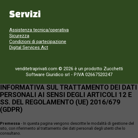
Servizi
Assistenza tecnica/operativa
Sicurezza
Condizioni di partecipazione
Digital Services Act
venditetraprivati.com © 2026 è un prodotto Zucchetti
Software Giuridico srl
-
P.IVA 02667520247
INFORMATIVA SUL TRATTAMENTO DEI DATI
PERSONALI AI SENSI DEGLI ARTICOLI 12 E
SS. DEL REGOLAMENTO (UE) 2016/679
(GDPR)
Premessa
- In questa pagina vengono descritte le modalità di gestione del
sito, con riferimento al trattamento dei dati personali degli utenti che lo
consultano.