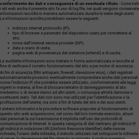
conferimento dei dati e conseguenze di un eventuale rifiuto
- Come tutti
i siti web anche il presente sito fa uso di log file, nei quali vengono conservate
informazioni raccolte in maniera automatizzata durante le visite degli utenti.
Le informazioni raccolte potrebbero essere le seguenti:
indirizzo internet protocollo (IP);
tipo di browser e parametri del dispositivo usato per connettersi al
sito;
nome dell'internet service provider (ISP);
data e orario di visita;
pagina web di provenienza del visitatore (referral) e di uscita.
Le suddette informazioni sono trattate in forma automatizzata e raccolte al
fine di verificare il corretto funzionamento del sito e per motivi di sicurezza.
Ai fini di sicurezza (filtri antispam, firewall, rilevazione virus), i dati registrati
automaticamente possono eventualmente comprendere anche dati personali
come l'indirizzo IP, che potrebbe essere utilizzato, conformemente alle leggi
vigenti in materia, al fine di bloccare tentativi di danneggiamento al sito
medesimo o di recare danno ad altri utenti, o comunque attività dannose o
costituenti reato. Tali dati non sono mai utilizzati per l'identificazione o la
profilazione dell'utente, ma solo a fini di tutela del sito e dei suoi utenti.
I sistemi informatici e le procedure software preposte al funzionamento di
questo sito web acquisiscono, nel corso del loro normale esercizio, alcuni
dati personali la cui trasmissione è implicita nell'uso dei protocolli di
comunicazione di Internet. In questa categoria di dati rientrano gli indirizzi IP,
gli indirizzi in notazione URI (Uniform Resource Identifier) delle risorse
richieste, l'orario della richiesta, il metodo utilizzato nel sottoporre la richiesta
al server, la dimensione del file ottenuto in risposta, il codice numerico