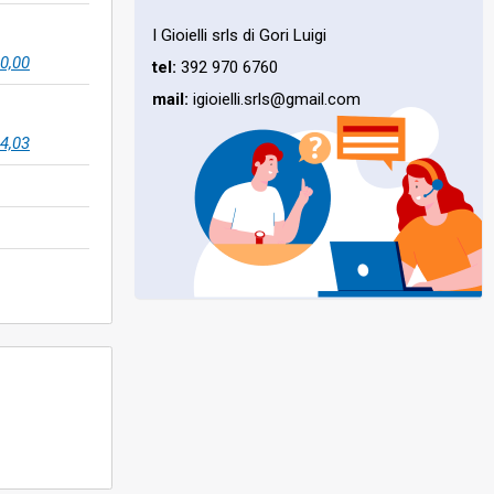
I Gioielli srls di Gori Luigi
0,00
tel:
392 970 6760
mail:
igioielli.srls@gmail.com
4,03