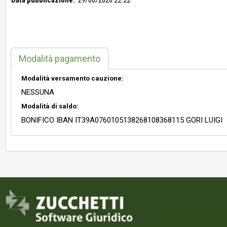
Data pubblicazione:
29/06/2026
22:22
Modalità pagamento
Modalità versamento cauzione:
NESSUNA
Modalità di saldo:
BONIFICO IBAN IT39A0760105138268108368115 GORI LUIGI