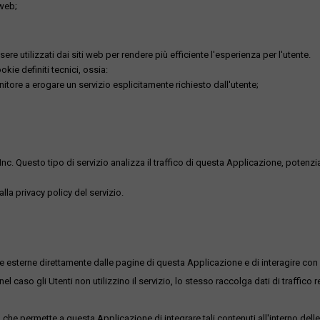
 web;
re utilizzati dai siti web per rendere più efficiente l'esperienza per l'utente.
kie definiti tecnici, ossia:
nitore a erogare un servizio esplicitamente richiesto dall'utente;
uesto tipo di servizio analizza il traffico di questa Applicazione, potenzialmen
lla privacy policy del servizio.
me esterne direttamente dalle pagine di questa Applicazione e di interagire con 
l caso gli Utenti non utilizzino il servizio, lo stesso raccolga dati di traffico rel
he permette a questa Applicazione di integrare tali contenuti all'interno delle