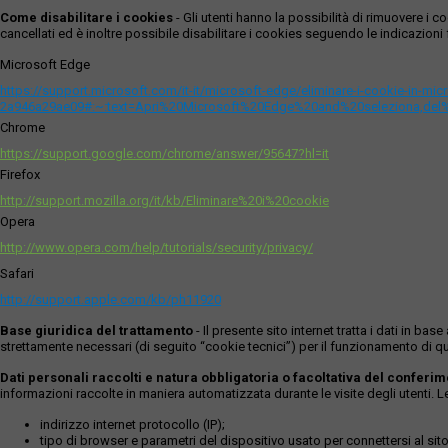
Come disabilitare i cookies
- Gli utenti hanno la possibilità di rimuovere 
cancellati ed è inoltre possibile disabilitare i cookies seguendo le indicazioni f
Microsoft Edge
https://support.microsoft.com/it-it/microsoft-edge/eliminare-i-cookie-in-m
2a946a29ae09#:~:text=Apri%20Microsoft%20Edge%20and%20seleziona,del
Chrome
https://support.google.com/chrome/answer/95647?hl=it
Firefox
http://support.mozilla.org/it/kb/Eliminare%20i%20cookie
Opera
http://www.opera.com/help/tutorials/security/privacy/
Safari
http://support.apple.com/kb/ph11920
Base giuridica del trattamento
- Il presente sito internet tratta i dati in b
strettamente necessari (di seguito “cookie tecnici”) per il funzionamento di qu
Dati personali raccolti e natura obbligatoria o facoltativa del conferi
informazioni raccolte in maniera automatizzata durante le visite degli utenti. 
indirizzo internet protocollo (IP);
tipo di browser e parametri del dispositivo usato per connettersi al sito