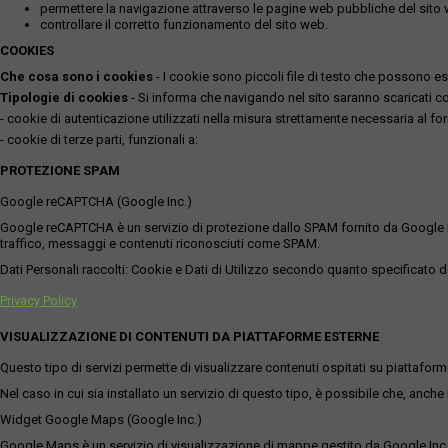
permettere la navigazione attraverso le pagine web pubbliche del sito
controllare il corretto funzionamento del sito web.
COOKIES
Che cosa sono i cookies
- I cookie sono piccoli file di testo che possono esse
Tipologie di cookies
- Si informa che navigando nel sito saranno scaricati coo
- cookie di autenticazione utilizzati nella misura strettamente necessaria al for
- cookie di terze parti, funzionali a:
PROTEZIONE SPAM
Google reCAPTCHA (Google Inc.)
Google reCAPTCHA è un servizio di protezione dallo SPAM fornito da Google Inc. Q
traffico, messaggi e contenuti riconosciuti come SPAM.
Dati Personali raccolti: Cookie e Dati di Utilizzo secondo quanto specificato da
Privacy Policy
VISUALIZZAZIONE DI CONTENUTI DA PIATTAFORME ESTERNE
Questo tipo di servizi permette di visualizzare contenuti ospitati su piattafor
Nel caso in cui sia installato un servizio di questo tipo, è possibile che, anche ne
Widget Google Maps (Google Inc.)
Google Maps è un servizio di visualizzazione di mappe gestito da Google Inc. c