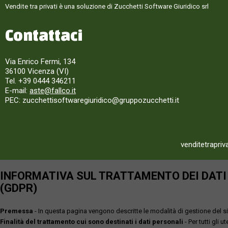
Vendite tra privati è una soluzione di Zucchetti Software Giuridico srl
Contattaci
Via Enrico Fermi, 134
36100 Vicenza (VI)
Tel. +39 0444 346211
E-mail:
aste@fallco.it
PEC: zucchettisoftwaregiuridico@gruppozucchetti.it
venditetrapriv
INFORMATIVA SUL TRATTAMENTO DEI DATI P
(GDPR)
Premessa
- In questa pagina vengono descritte le modalità di gestione del sit
Finalità del trattamento cui sono destinati i dati personali
- Per tutti gli 