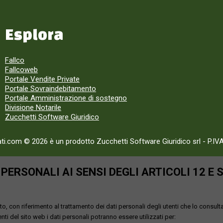
Esplora
Fallco
Fallcoweb
Portale Vendite Private
Portale Sovraindebitamento
Portale Amministrazione di sostegno
Divisione Notarile
Zucchetti Software Giuridico
ati.com © 2026 è un prodotto Zucchetti Software Giuridico srl
-
P.IV
ERSONALI AI SENSI DEGLI ARTICOLI 12 E 
o, con riferimento al trattamento dei dati personali degli utenti che lo consult
utenti del sito web i dati personali potranno essere utilizzati per: