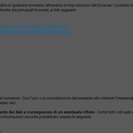
i cookie in qualsiasi momento attraverso le impostazioni del browser. I cooki
ornite dai principali browser, ai link seguenti:
icrosoft-edge-63947406-40ac-c3b8-57b9-
%20sito%2C%20quindi%20Cancella%20ora.
ase al consenso. Con l'uso o la consultazione del presente sito internet l’inter
esto sito.
mento dei dati e conseguenze di un eventuale rifiuto
- Come tutti i siti web
Le informazioni raccolte potrebbero essere le seguenti:
;