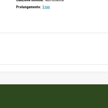
Cauzione minima:
Non richiesta
Prolungamento:
3 min