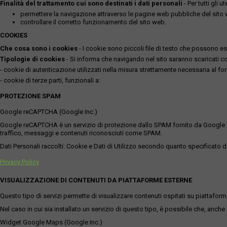
Finalità del trattamento cui sono destinati i dati personali
- Per tutti gli 
permettere la navigazione attraverso le pagine web pubbliche del sito
controllare il corretto funzionamento del sito web.
COOKIES
Che cosa sono i cookies
- I cookie sono piccoli file di testo che possono esse
Tipologie di cookies
- Si informa che navigando nel sito saranno scaricati coo
- cookie di autenticazione utilizzati nella misura strettamente necessaria al for
- cookie di terze parti, funzionali a:
PROTEZIONE SPAM
Google reCAPTCHA (Google Inc.)
Google reCAPTCHA è un servizio di protezione dallo SPAM fornito da Google Inc. Q
traffico, messaggi e contenuti riconosciuti come SPAM.
Dati Personali raccolti: Cookie e Dati di Utilizzo secondo quanto specificato da
Privacy Policy
VISUALIZZAZIONE DI CONTENUTI DA PIATTAFORME ESTERNE
Questo tipo di servizi permette di visualizzare contenuti ospitati su piattafor
Nel caso in cui sia installato un servizio di questo tipo, è possibile che, anche ne
Widget Google Maps (Google Inc.)