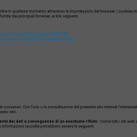
i cookie in qualsiasi momento attraverso le impostazioni del browser. I cooki
ornite dai principali browser, ai link seguenti:
icrosoft-edge-63947406-40ac-c3b8-57b9-
%20sito%2C%20quindi%20Cancella%20ora.
ase al consenso. Con l'uso o la consultazione del presente sito internet l’inter
esto sito.
mento dei dati e conseguenze di un eventuale rifiuto
- Come tutti i siti web
Le informazioni raccolte potrebbero essere le seguenti: