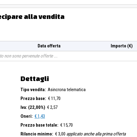
ecipare alla vendita
Data offerta
Importo (€)
o non sono pervenute offerte
Dettagli
Tipo vendita:
Asincrona telematica
Prezzo base:
€ 11,70
Iva: (22,00%)
€ 2,57
Oneri:
€ 1,43
Prezzo base totale:
€ 15,70
Rilancio minimo:
€ 3,00
applicato anche alla prima offerta