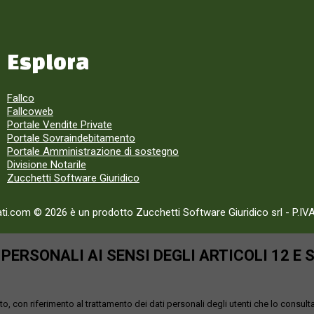
Esplora
Fallco
Fallcoweb
Portale Vendite Private
Portale Sovraindebitamento
Portale Amministrazione di sostegno
Divisione Notarile
Zucchetti Software Giuridico
ati.com © 2026 è un prodotto Zucchetti Software Giuridico srl
-
P.IV
ERSONALI AI SENSI DEGLI ARTICOLI 12 E 
o, con riferimento al trattamento dei dati personali degli utenti che lo consult