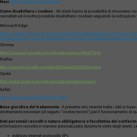
Nexi
:
https://www.nexi.it/it/privacy
Come disabilitare i cookies
- Gli utenti hanno la possibilità di rimuovere 
cancellati ed è inoltre possibile disabilitare i cookies seguendo le indicazioni f
Microsoft Edge
https://support.microsoft.com/it-it/microsoft-edge/eliminare-i-cookie-in-m
2a946a29ae09#:~:text=Apri%20Microsoft%20Edge%20and%20seleziona,del
Chrome
https://support.google.com/chrome/answer/95647?hl=it
Firefox
http://support.mozilla.org/it/kb/Eliminare%20i%20cookie
Opera
http://www.opera.com/help/tutorials/security/privacy/
Safari
http://support.apple.com/kb/ph11920
Base giuridica del trattamento
- Il presente sito internet tratta i dati in b
strettamente necessari (di seguito “cookie tecnici”) per il funzionamento di qu
Dati personali raccolti e natura obbligatoria o facoltativa del conferi
informazioni raccolte in maniera automatizzata durante le visite degli utenti. 
indirizzo internet protocollo (IP);