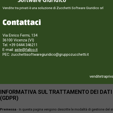
Vendite tra privati è una soluzione di Zucchetti Software Giuridico srl
Contattaci
Via Enrico Fermi, 134
36100 Vicenza (VI)
Tel. +39 0444 346211
E-mail:
aste@fallco.it
PEC: zucchettisoftwaregiuridico@gruppozucchetti.it
venditetrapriv
INFORMATIVA SUL TRATTAMENTO DEI DATI P
(GDPR)
Premessa
- In questa pagina vengono descritte le modalità di gestione del sit