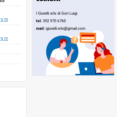
ata
I Gioielli srls di Gori Luigi
15,70
tel:
392 970 6760
mail:
igioielli.srls@gmail.com
19,72