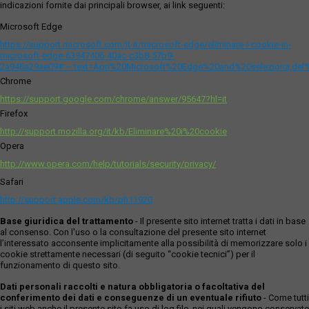
indicazioni fornite dai principali browser, ai link seguenti:
Microsoft Edge
https://support.microsoft.com/it-it/microsoft-edge/eliminare-i-cookie-in-
microsoft-edge-63947406-40ac-c3b8-57b9-
2a946a29ae09#:~:text=Apri%20Microsoft%20Edge%20and%20seleziona,del
Chrome
https://support.google.com/chrome/answer/95647?hl=it
Firefox
http://support.mozilla.org/it/kb/Eliminare%20i%20cookie
Opera
http://www.opera.com/help/tutorials/security/privacy/
Safari
http://support.apple.com/kb/ph11920
Base giuridica del trattamento
- Il presente sito internet tratta i dati in base
al consenso. Con l'uso o la consultazione del presente sito internet
l’interessato acconsente implicitamente alla possibilità di memorizzare solo i
cookie strettamente necessari (di seguito “cookie tecnici”) per il
funzionamento di questo sito.
Dati personali raccolti e natura obbligatoria o facoltativa del
conferimento dei dati e conseguenze di un eventuale rifiuto
- Come tutti
i siti web anche il presente sito fa uso di log file, nei quali vengono conservate