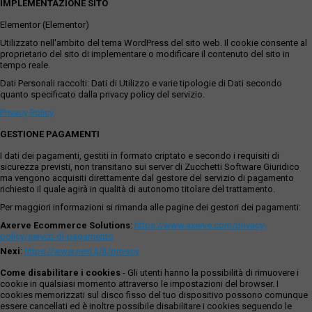
IMPLEMENTAZIONE SITO
Elementor (Elementor)
Utilizzato nell'ambito del tema WordPress del sito web. Il cookie consente al
proprietario del sito di implementare o modificare il contenuto del sito in
tempo reale.
Dati Personali raccolti: Dati di Utilizzo e varie tipologie di Dati secondo
quanto specificato dalla privacy policy del servizio.
Privacy Policy
GESTIONE PAGAMENTI
I dati dei pagamenti, gestiti in formato criptato e secondo i requisiti di
sicurezza previsti, non transitano sui server di Zucchetti Software Giuridico
ma vengono acquisiti direttamente dal gestore del servizio di pagamento
richiesto il quale agirà in qualità di autonomo titolare del trattamento.
Per maggiori informazioni si rimanda alle pagine dei gestori dei pagamenti:
Axerve Ecommerce Solutions
:
https://www.axerve.com/privacy-
policy/servizi-di-pagamento
Nexi
:
https://www.nexi.it/it/privacy
Come disabilitare i cookies
- Gli utenti hanno la possibilità di rimuovere i
cookie in qualsiasi momento attraverso le impostazioni del browser. I
cookies memorizzati sul disco fisso del tuo dispositivo possono comunque
essere cancellati ed è inoltre possibile disabilitare i cookies seguendo le