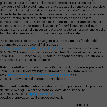
gli interessi di cui al comma 1, lettere a) (interessi tutelati in materia di
riciclaggio), e) (allo svolgimento delle investigazioni difensive o all’esercizio
di un diritto in sedegiudiziaria)ed f) (alla riservatezza dell’identità del
dipendente che segnala illeciti di cui sia venuto a conoscenza in ragione del
proprio ufficio). In tali casi, i diritti dell’interessato possono essere
esercitatianche tramite il Garante con le modalità di cui all’articolo 160 dello
stesso Decreto. In tale ipotesi, il Garante informerà l’interessato di aver
eseguito tutte le verifiche necessarie o di aver svolto un riesamenonché della
facoltà dell’interessato di proporre ricorso giurisdizionale.
Per esercitare tali diritti potrà rivolgersi alla nostra Struttura "Titolare del
trattamento dei dati personali" all'indirizzo
ufficio.privacy@zucchettisofwaregiuridico.it
oppure chiamando il numero
0444. 346211 o inviando una missiva a Zucchetti Software Giuridico srl via E.
Fermi,134 - 36100 Vicenza (VI). Il Titolare Le risponderà entro 30 giorni dalla
ricezione della Sua richiesta formale.
Dati di contatto
- Zucchetti Software Giuridico s.r.l., con sede legale in via E.
Fermi, 134 - 36100 Vicenza (VI); Tel 0444.346211 - fax 0444.1429728;
email:
ufficio.privacy@zucchettisoftwaregiuridico.it
,pec:
zucchettisoftwaregiuridico@gruppozucchetti.it
Responsabile della protezione dei dati
- Il Responsabile della protezione
dei dati ZHolding SPA nella persona del dott. Mario Brocca, tel.
0371/5943191, email:
dpo@zucchetti.it
,
pec:dpogruppozucchetti@gruppozucchetti.it
Il TITOLARE