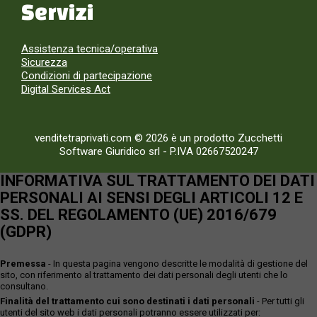
Servizi
Assistenza tecnica/operativa
Sicurezza
Condizioni di partecipazione
Digital Services Act
venditetraprivati.com © 2026 è un prodotto Zucchetti
Software Giuridico srl
-
P.IVA 02667520247
INFORMATIVA SUL TRATTAMENTO DEI DATI
PERSONALI AI SENSI DEGLI ARTICOLI 12 E
SS. DEL REGOLAMENTO (UE) 2016/679
(GDPR)
Premessa
- In questa pagina vengono descritte le modalità di gestione del
sito, con riferimento al trattamento dei dati personali degli utenti che lo
consultano.
Finalità del trattamento cui sono destinati i dati personali
- Per tutti gli
utenti del sito web i dati personali potranno essere utilizzati per: