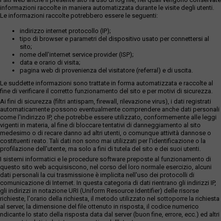
informazioni raccolte in maniera automatizzata durante le visite degli utenti.
Le informazioni raccolte potrebbero essere le seguenti:
indirizzo internet protocollo (IP);
tipo di browser e parametri del dispositivo usato per connettersi al
sito;
nome dell'internet service provider (ISP);
data e orario di visita;
pagina web di provenienza del visitatore (referral) e di uscita.
Le suddette informazioni sono trattate in forma automatizzata e raccolte al
fine di verificare il corretto funzionamento del sito e per motivi di sicurezza.
Ai fini di sicurezza (filtri antispam, firewall, rilevazione virus), i dati registrati
automaticamente possono eventualmente comprendere anche dati personali
come l'indirizzo IP, che potrebbe essere utilizzato, conformemente alle leggi
vigenti in materia, al fine di bloccare tentativi di danneggiamento al sito
medesimo o di recare danno ad altri utenti, o comunque attività dannose o
costituenti reato. Tali dati non sono mai utilizzati per l'identificazione o la
profilazione dell'utente, ma solo a fini di tutela del sito e dei suoi utenti.
I sistemi informatici e le procedure software preposte al funzionamento di
questo sito web acquisiscono, nel corso del loro normale esercizio, alcuni
dati personali la cui trasmissione è implicita nell'uso dei protocolli di
comunicazione di Internet. In questa categoria di dati rientrano gli indirizzi IP,
gli indirizzi in notazione URI (Uniform Resource Identifier) delle risorse
richieste, l'orario della richiesta, il metodo utilizzato nel sottoporre la richiesta
al server, la dimensione del file ottenuto in risposta, il codice numerico
ndicante lo stato della risposta data dal server (buon fine, errore, ecc.) ed altri