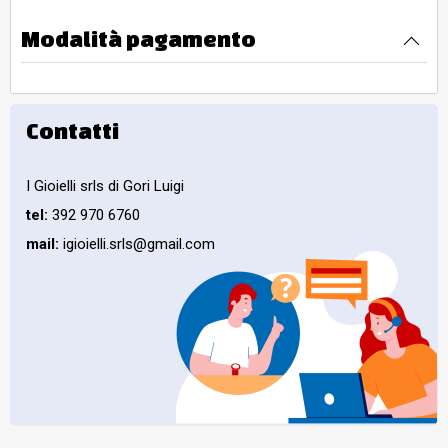
Modalità pagamento
Contatti
I Gioielli srls di Gori Luigi
tel:
392 970 6760
mail:
igioielli.srls@gmail.com