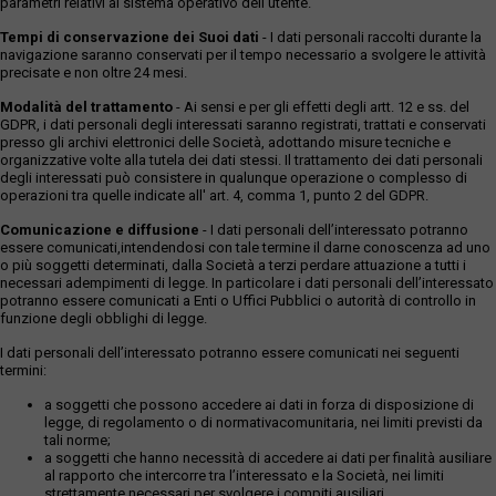
parametri relativi al sistema operativo dell'utente.
Tempi di conservazione dei Suoi dati
- I dati personali raccolti durante la
navigazione saranno conservati per il tempo necessario a svolgere le attività
precisate e non oltre 24 mesi.
Modalità del trattamento
- Ai sensi e per gli effetti degli artt. 12 e ss. del
GDPR, i dati personali degli interessati saranno registrati, trattati e conservati
presso gli archivi elettronici delle Società, adottando misure tecniche e
organizzative volte alla tutela dei dati stessi. Il trattamento dei dati personali
degli interessati può consistere in qualunque operazione o complesso di
operazioni tra quelle indicate all' art. 4, comma 1, punto 2 del GDPR.
Comunicazione e diffusione
- I dati personali dell’interessato potranno
essere comunicati,intendendosi con tale termine il darne conoscenza ad uno
o più soggetti determinati, dalla Società a terzi perdare attuazione a tutti i
necessari adempimenti di legge. In particolare i dati personali dell’interessato
potranno essere comunicati a Enti o Uffici Pubblici o autorità di controllo in
funzione degli obblighi di legge.
I dati personali dell’interessato potranno essere comunicati nei seguenti
termini:
a soggetti che possono accedere ai dati in forza di disposizione di
legge, di regolamento o di normativacomunitaria, nei limiti previsti da
tali norme;
a soggetti che hanno necessità di accedere ai dati per finalità ausiliare
al rapporto che intercorre tra l’interessato e la Società, nei limiti
strettamente necessari per svolgere i compiti ausiliari.