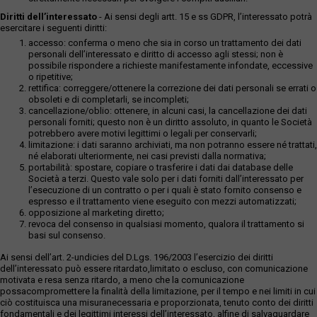
Diritti dell’interessato
- Ai sensi degli artt. 15 e ss GDPR, l’interessato potrà
esercitare i seguenti diritti:
accesso: conferma o meno che sia in corso un trattamento dei dati
personali dell’interessato e diritto di accesso agli stessi; non è
possibile rispondere a richieste manifestamente infondate, eccessive
o ripetitive;
rettifica: correggere/ottenere la correzione dei dati personali se errati o
obsoleti e di completarli, se incompleti;
cancellazione/oblio: ottenere, in alcuni casi, la cancellazione dei dati
personali forniti; questo non è un diritto assoluto, in quanto le Società
potrebbero avere motivi legittimi o legali per conservarli;
limitazione: i dati saranno archiviati, ma non potranno essere né trattati,
né elaborati ulteriormente, nei casi previsti dalla normativa;
portabilità: spostare, copiare o trasferire i dati dai database delle
Società a terzi. Questo vale solo per i dati forniti dall’interessato per
l’esecuzione di un contratto o per i quali è stato fornito consenso e
espresso e il trattamento viene eseguito con mezzi automatizzati;
opposizione al marketing diretto;
revoca del consenso in qualsiasi momento, qualora il trattamento si
basi sul consenso.
Ai sensi dell’art. 2-undicies del D.Lgs. 196/2003 l’esercizio dei diritti
dell’interessato può essere ritardato,limitato o escluso, con comunicazione
motivata e resa senza ritardo, a meno che la comunicazione
possacompromettere la finalità della limitazione, per il tempo e nei limiti in cui
ciò costituisca una misuranecessaria e proporzionata, tenuto conto dei diritti
fondamentali e dei legittimi interessi dell’interessato, alfine di salvaguardare