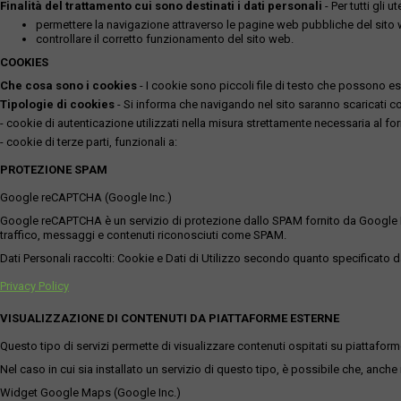
Finalità del trattamento cui sono destinati i dati personali
- Per tutti gli 
permettere la navigazione attraverso le pagine web pubbliche del sito
controllare il corretto funzionamento del sito web.
COOKIES
Che cosa sono i cookies
- I cookie sono piccoli file di testo che possono esse
Tipologie di cookies
- Si informa che navigando nel sito saranno scaricati coo
- cookie di autenticazione utilizzati nella misura strettamente necessaria al for
- cookie di terze parti, funzionali a:
PROTEZIONE SPAM
Google reCAPTCHA (Google Inc.)
Google reCAPTCHA è un servizio di protezione dallo SPAM fornito da Google Inc. Q
traffico, messaggi e contenuti riconosciuti come SPAM.
Dati Personali raccolti: Cookie e Dati di Utilizzo secondo quanto specificato da
Privacy Policy
VISUALIZZAZIONE DI CONTENUTI DA PIATTAFORME ESTERNE
Questo tipo di servizi permette di visualizzare contenuti ospitati su piattafor
Nel caso in cui sia installato un servizio di questo tipo, è possibile che, anche ne
Widget Google Maps (Google Inc.)