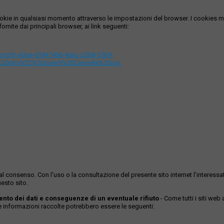
i cookie in qualsiasi momento attraverso le impostazioni del browser. I cooki
ornite dai principali browser, ai link seguenti:
icrosoft-edge-63947406-40ac-c3b8-57b9-
%20sito%2C%20quindi%20Cancella%20ora.
ase al consenso. Con l'uso o la consultazione del presente sito internet l’inter
esto sito.
mento dei dati e conseguenze di un eventuale rifiuto
- Come tutti i siti web
Le informazioni raccolte potrebbero essere le seguenti: