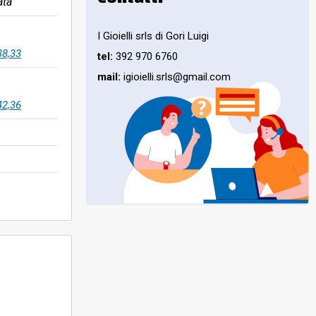
ata
I Gioielli srls di Gori Luigi
38,33
tel:
392 970 6760
mail:
igioielli.srls@gmail.com
42,36