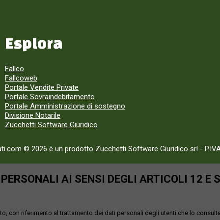
Esplora
Fallco
Fallcoweb
Portale Vendite Private
Portale Sovraindebitamento
Portale Amministrazione di sostegno
Divisione Notarile
Zucchetti Software Giuridico
ati.com © 2026 è un prodotto Zucchetti Software Giuridico srl
-
P.IV
ERSONALI AI SENSI DEGLI ARTICOLI 12 E 
o, con riferimento al trattamento dei dati personali degli utenti che lo consult