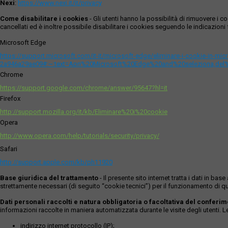
Nexi
:
https://www.nexi.it/it/privacy
Come disabilitare i cookies
- Gli utenti hanno la possibilità di rimuovere 
cancellati ed è inoltre possibile disabilitare i cookies seguendo le indicazioni f
Microsoft Edge
https://support.microsoft.com/it-it/microsoft-edge/eliminare-i-cookie-in-m
2a946a29ae09#:~:text=Apri%20Microsoft%20Edge%20and%20seleziona,del
Chrome
https://support.google.com/chrome/answer/95647?hl=it
Firefox
http://support.mozilla.org/it/kb/Eliminare%20i%20cookie
Opera
http://www.opera.com/help/tutorials/security/privacy/
Safari
http://support.apple.com/kb/ph11920
Base giuridica del trattamento
- Il presente sito internet tratta i dati in b
strettamente necessari (di seguito “cookie tecnici”) per il funzionamento di qu
Dati personali raccolti e natura obbligatoria o facoltativa del conferi
informazioni raccolte in maniera automatizzata durante le visite degli utenti. 
indirizzo internet protocollo (IP);