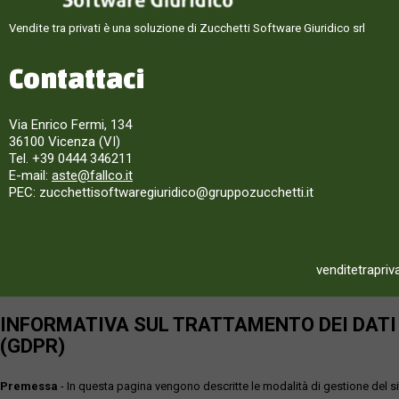
Vendite tra privati è una soluzione di Zucchetti Software Giuridico srl
Contattaci
Via Enrico Fermi, 134
36100 Vicenza (VI)
Tel. +39 0444 346211
E-mail:
aste@fallco.it
PEC: zucchettisoftwaregiuridico@gruppozucchetti.it
venditetrapriv
INFORMATIVA SUL TRATTAMENTO DEI DATI P
(GDPR)
Premessa
- In questa pagina vengono descritte le modalità di gestione del sit