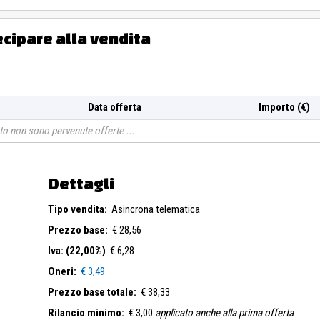
ecipare alla vendita
Data offerta
Importo (€)
o non sono pervenute offerte
Dettagli
Tipo vendita:
Asincrona telematica
Prezzo base:
€ 28,56
Iva: (22,00%)
€ 6,28
Oneri:
€ 3,49
Prezzo base totale:
€ 38,33
Rilancio minimo:
€ 3,00
applicato anche alla prima offerta