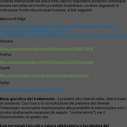
cookies memorizzati sul disco fisso del tuo dispositivo possono comunque
essere cancellati ed è inoltre possibile disabilitare i cookies seguendo le
indicazioni fornite dai principali browser, ai link seguenti:
Microsoft Edge
https://support.microsoft.com/it-it/microsoft-edge/eliminare-i-cookie-in-
microsoft-edge-63947406-40ac-c3b8-57b9-
2a946a29ae09#:~:text=Apri%20Microsoft%20Edge%20and%20seleziona,del
Chrome
https://support.google.com/chrome/answer/95647?hl=it
Firefox
http://support.mozilla.org/it/kb/Eliminare%20i%20cookie
Opera
http://www.opera.com/help/tutorials/security/privacy/
Safari
http://support.apple.com/kb/ph11920
Base giuridica del trattamento
- Il presente sito internet tratta i dati in base
al consenso. Con l'uso o la consultazione del presente sito internet
l’interessato acconsente implicitamente alla possibilità di memorizzare solo i
cookie strettamente necessari (di seguito “cookie tecnici”) per il
funzionamento di questo sito.
Dati personali raccolti e natura obbligatoria o facoltativa del