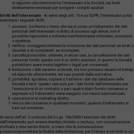
al rapporto che intercorre tra l’interessato e la Società, nei limiti
strettamente necessari per svolgere i compiti ausiliari.
Diritti dell’interessato
- Ai sensi degli artt. 15 e ss GDPR, l’interessato potrà
esercitare i seguenti diritti:
accesso: conferma o meno che sia in corso un trattamento dei dati
personali dell’interessato e diritto di accesso agli stessi; non è
possibile rispondere a richieste manifestamente infondate, eccessive
o ripetitive;
rettifica: correggere/ottenere la correzione dei dati personali se errati o
obsoleti e di completarli, se incompleti;
cancellazione/oblio: ottenere, in alcuni casi, la cancellazione dei dati
personali forniti; questo non è un diritto assoluto, in quanto le Società
potrebbero avere motivi legittimi o legali per conservarli;
limitazione: i dati saranno archiviati, ma non potranno essere né trattati,
né elaborati ulteriormente, nei casi previsti dalla normativa;
portabilità: spostare, copiare o trasferire i dati dai database delle
Società a terzi. Questo vale solo per i dati forniti dall’interessato per
l’esecuzione di un contratto o per i quali è stato fornito consenso e
espresso e il trattamento viene eseguito con mezzi automatizzati;
opposizione al marketing diretto;
revoca del consenso in qualsiasi momento, qualora il trattamento si
basi sul consenso.
Ai sensi dell’art. 2-undicies del D.Lgs. 196/2003 l’esercizio dei diritti
dell’interessato può essere ritardato,limitato o escluso, con comunicazione
motivata e resa senza ritardo, a meno che la comunicazione
possacompromettere la finalità della limitazione, per il tempo e nei limiti in cui