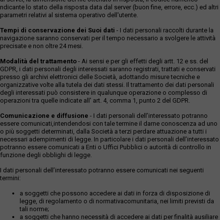
ndicante lo stato della risposta data dal server (buon fine, errore, ecc.) ed altri
parametri relativi al sistema operativo dell'utente.
Tempi di conservazione dei Suoi dati
- I dati personali raccolti durante la
navigazione saranno conservati per il tempo necessario a svolgere le attività
precisate e non oltre 24 mesi.
Modalità del trattamento
- Ai sensi e per gli effetti degli artt. 12 e ss. del
GDPR, i dati personali degli interessati saranno registrati, trattati e conservati
presso gli archivi elettronici delle Società, adottando misure tecniche e
organizzative volte alla tutela dei dati stessi. Il trattamento dei dati personali
degli interessati può consistere in qualunque operazione o complesso di
operazioni tra quelle indicate all' art. 4, comma 1, punto 2 del GDPR.
Comunicazione e diffusione
- I dati personali dell’interessato potranno
essere comunicati,intendendosi con tale termine il darne conoscenza ad uno
o più soggetti determinati, dalla Società a terzi perdare attuazione a tutti i
necessari adempimenti di legge. In particolare i dati personali dell’interessato
potranno essere comunicati a Enti o Uffici Pubblici o autorità di controllo in
funzione degli obblighi di legge.
I dati personali dell’interessato potranno essere comunicati nei seguenti
termini:
a soggetti che possono accedere ai dati in forza di disposizione di
legge, di regolamento o di normativacomunitaria, nei limiti previsti da
tali norme;
a soggetti che hanno necessità di accedere ai dati per finalità ausiliare