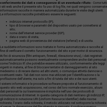
conferimento dei dati e conseguenze di un eventuale rifiuto
- Come tutti
i siti web anche il presente sito fa uso di log file, nei quali vengono conservate
informazioni raccolte in maniera automatizzata durante le visite degli utenti.
Le informazioni raccolte potrebbero essere le seguenti:
indirizzo internet protocollo (IP);
tipo di browser e parametri del dispositivo usato per connettersi al
sito;
nome dell'internet service provider (ISP);
data e orario di visita;
pagina web di provenienza del visitatore (referral) e di uscita.
Le suddette informazioni sono trattate in forma automatizzata e raccolte al
fine di verificare il corretto funzionamento del sito e per motivi di sicurezza.
Ai fini di sicurezza (filtri antispam, firewall, rilevazione virus), i dati registrati
automaticamente possono eventualmente comprendere anche dati personali
come l'indirizzo IP, che potrebbe essere utilizzato, conformemente alle leggi
vigenti in materia, al fine di bloccare tentativi di danneggiamento al sito
medesimo o di recare danno ad altri utenti, o comunque attività dannose o
costituenti reato. Tali dati non sono mai utilizzati per l'identificazione o la
profilazione dell'utente, ma solo a fini di tutela del sito e dei suoi utenti.
I sistemi informatici e le procedure software preposte al funzionamento di
questo sito web acquisiscono, nel corso del loro normale esercizio, alcuni
dati personali la cui trasmissione è implicita nell'uso dei protocolli di
comunicazione di Internet. In questa categoria di dati rientrano gli indirizzi IP,
gli indirizzi in notazione URI (Uniform Resource Identifier) delle risorse
richieste, l'orario della richiesta, il metodo utilizzato nel sottoporre la richiesta
al server, la dimensione del file ottenuto in risposta, il codice numerico