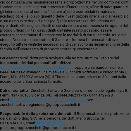
ciò costituisca una misuranecessaria e proporzionata, tenuto conto dei diritti
fondamentali e dei legittimi interessi dell’interessato, alfine di salvaguardare
gli interessi di cui al comma 1, lettere a) (interessi tutelati in materia di
riciclaggio), e) (allo svolgimento delle investigazioni difensive o all’esercizio
di un diritto in sedegiudiziaria)ed f) (alla riservatezza dell’identità del
dipendente che segnala illeciti di cui sia venuto a conoscenza in ragione del
proprio ufficio). In tali casi, i diritti dell’interessato possono essere
esercitatianche tramite il Garante con le modalità di cui all’articolo 160 dello
stesso Decreto. In tale ipotesi, il Garante informerà l’interessato di aver
eseguito tutte le verifiche necessarie o di aver svolto un riesamenonché della
facoltà dell’interessato di proporre ricorso giurisdizionale.
Per esercitare tali diritti potrà rivolgersi alla nostra Struttura "Titolare del
trattamento dei dati personali" all'indirizzo
ufficio.privacy@zucchettisofwaregiuridico.it
oppure chiamando il numero
0444. 346211 o inviando una missiva a Zucchetti Software Giuridico srl via E.
Fermi,134 - 36100 Vicenza (VI). Il Titolare Le risponderà entro 30 giorni dalla
ricezione della Sua richiesta formale.
Dati di contatto
- Zucchetti Software Giuridico s.r.l., con sede legale in via E.
Fermi, 134 - 36100 Vicenza (VI); Tel 0444.346211 - fax 0444.1429728;
email:
ufficio.privacy@zucchettisoftwaregiuridico.it
,pec:
zucchettisoftwaregiuridico@gruppozucchetti.it
Responsabile della protezione dei dati
- Il Responsabile della protezione
dei dati ZHolding SPA nella persona del dott. Mario Brocca, tel.
0371/5943191, email:
dpo@zucchetti.it
,
pec:dpogruppozucchetti@gruppozucchetti.it