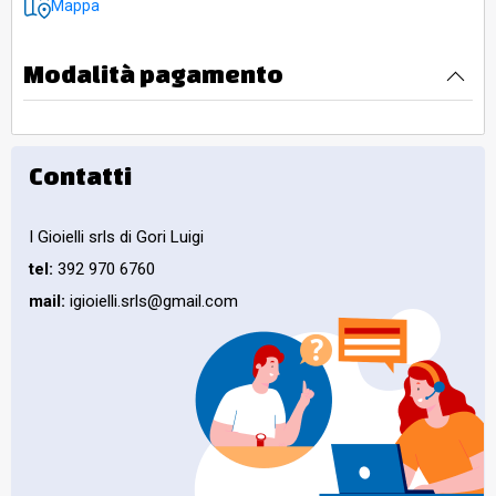
Mappa
Modalità pagamento
Contatti
I Gioielli srls di Gori Luigi
tel:
392 970 6760
mail:
igioielli.srls@gmail.com