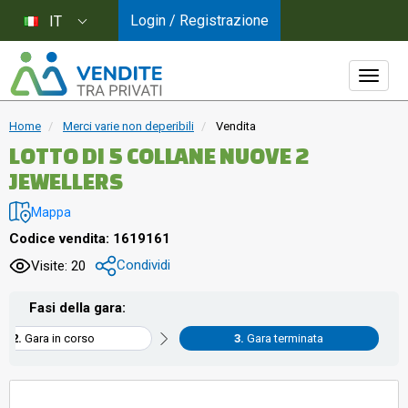
Login / Registrazione
IT
Home
Merci varie non deperibili
Vendita
LOTTO DI 5 COLLANE NUOVE 2
JEWELLERS
Mappa
Codice vendita: 1619161
Condividi
Visite: 20
Fasi della gara:
Gara in corso
Gara terminata