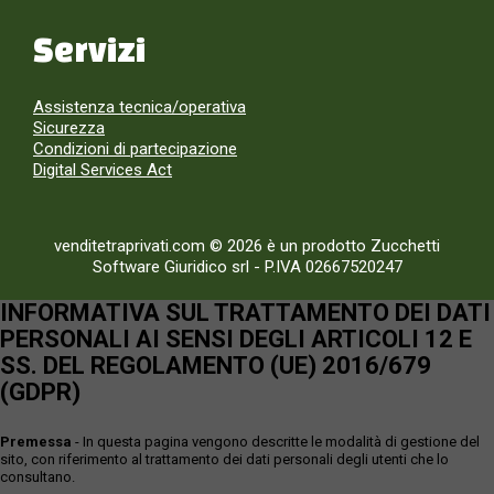
Servizi
Assistenza tecnica/operativa
Sicurezza
Condizioni di partecipazione
Digital Services Act
venditetraprivati.com © 2026 è un prodotto Zucchetti
Software Giuridico srl
-
P.IVA 02667520247
INFORMATIVA SUL TRATTAMENTO DEI DATI
PERSONALI AI SENSI DEGLI ARTICOLI 12 E
SS. DEL REGOLAMENTO (UE) 2016/679
(GDPR)
Premessa
- In questa pagina vengono descritte le modalità di gestione del
sito, con riferimento al trattamento dei dati personali degli utenti che lo
consultano.