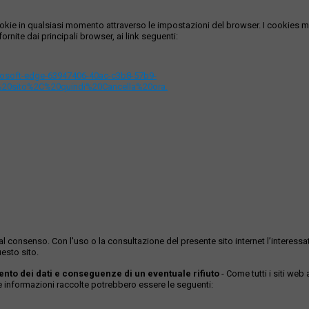
i cookie in qualsiasi momento attraverso le impostazioni del browser. I cooki
ornite dai principali browser, ai link seguenti:
icrosoft-edge-63947406-40ac-c3b8-57b9-
%20sito%2C%20quindi%20Cancella%20ora.
ase al consenso. Con l'uso o la consultazione del presente sito internet l’inter
esto sito.
mento dei dati e conseguenze di un eventuale rifiuto
- Come tutti i siti web
Le informazioni raccolte potrebbero essere le seguenti: