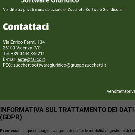
Vendite tra privati è una soluzione di Zucchetti Software Giuridico srl
Contattaci
Via Enrico Fermi, 134
36100 Vicenza (VI)
Tel. +39 0444 346211
E-mail:
aste@fallco.it
PEC: zucchettisoftwaregiuridico@gruppozucchetti.it
venditetrapriv
INFORMATIVA SUL TRATTAMENTO DEI DATI P
(GDPR)
Premessa
- In questa pagina vengono descritte le modalità di gestione del sit