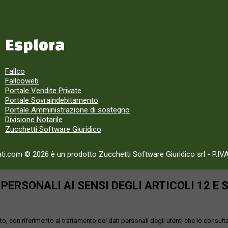
Esplora
Fallco
Fallcoweb
Portale Vendite Private
Portale Sovraindebitamento
Portale Amministrazione di sostegno
Divisione Notarile
Zucchetti Software Giuridico
ati.com © 2026 è un prodotto Zucchetti Software Giuridico srl
-
P.IV
ERSONALI AI SENSI DEGLI ARTICOLI 12 E 
o, con riferimento al trattamento dei dati personali degli utenti che lo consult