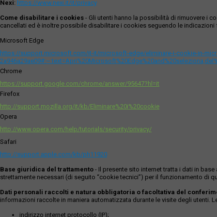
Nexi
:
https://www.nexi.it/it/privacy
Come disabilitare i cookies
- Gli utenti hanno la possibilità di rimuovere 
cancellati ed è inoltre possibile disabilitare i cookies seguendo le indicazioni f
Microsoft Edge
https://support.microsoft.com/it-it/microsoft-edge/eliminare-i-cookie-in-m
2a946a29ae09#:~:text=Apri%20Microsoft%20Edge%20and%20seleziona,del
Chrome
https://support.google.com/chrome/answer/95647?hl=it
Firefox
http://support.mozilla.org/it/kb/Eliminare%20i%20cookie
Opera
http://www.opera.com/help/tutorials/security/privacy/
Safari
http://support.apple.com/kb/ph11920
Base giuridica del trattamento
- Il presente sito internet tratta i dati in b
strettamente necessari (di seguito “cookie tecnici”) per il funzionamento di qu
Dati personali raccolti e natura obbligatoria o facoltativa del conferi
informazioni raccolte in maniera automatizzata durante le visite degli utenti. 
indirizzo internet protocollo (IP);