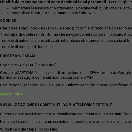
Finalità del trattamento cui sono destinati i dati personali
- Per tutti gli 
permettere la navigazione attraverso le pagine web pubbliche del sito
controllare il corretto funzionamento del sito web.
COOKIES
Che cosa sono i cookies
- I cookie sono piccoli file di testo che possono esse
Tipologie di cookies
- Si informa che navigando nel sito saranno scaricati coo
- cookie di autenticazione utilizzati nella misura strettamente necessaria al for
- cookie di terze parti, funzionali a:
PROTEZIONE SPAM
Google reCAPTCHA (Google Inc.)
Google reCAPTCHA è un servizio di protezione dallo SPAM fornito da Google Inc. Q
traffico, messaggi e contenuti riconosciuti come SPAM.
Dati Personali raccolti: Cookie e Dati di Utilizzo secondo quanto specificato da
Privacy Policy
VISUALIZZAZIONE DI CONTENUTI DA PIATTAFORME ESTERNE
Questo tipo di servizi permette di visualizzare contenuti ospitati su piattafor
Nel caso in cui sia installato un servizio di questo tipo, è possibile che, anche ne
Widget Google Maps (Google Inc.)