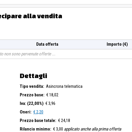
ecipare alla vendita
Data offerta
Importo (€)
o non sono pervenute offerte
Dettagli
Tipo vendita:
Asincrona telematica
Prezzo base:
€ 18,02
Iva: (22,00%)
€ 3,96
Oneri:
€ 2,20
Prezzo base totale:
€ 24,18
Rilancio minimo:
€ 3,00
applicato anche alla prima offerta