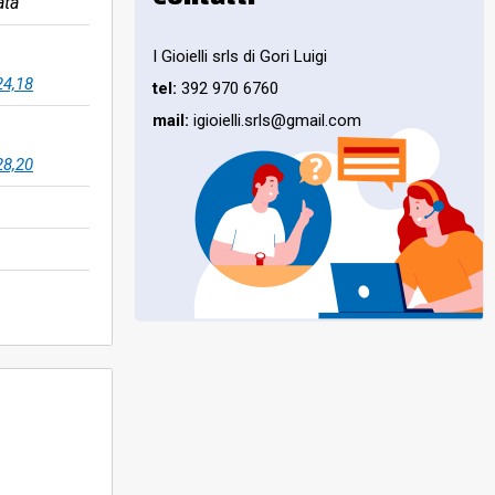
ata
I Gioielli srls di Gori Luigi
24,18
tel:
392 970 6760
mail:
igioielli.srls@gmail.com
28,20