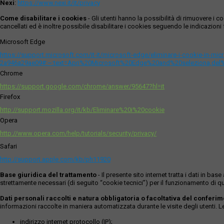
Nexi
:
https://www.nexi.it/it/privacy
Come disabilitare i cookies
- Gli utenti hanno la possibilità di rimuovere 
cancellati ed è inoltre possibile disabilitare i cookies seguendo le indicazioni f
Microsoft Edge
https://support.microsoft.com/it-it/microsoft-edge/eliminare-i-cookie-in-m
2a946a29ae09#:~:text=Apri%20Microsoft%20Edge%20and%20seleziona,del
Chrome
https://support.google.com/chrome/answer/95647?hl=it
Firefox
http://support.mozilla.org/it/kb/Eliminare%20i%20cookie
Opera
http://www.opera.com/help/tutorials/security/privacy/
Safari
http://support.apple.com/kb/ph11920
Base giuridica del trattamento
- Il presente sito internet tratta i dati in b
strettamente necessari (di seguito “cookie tecnici”) per il funzionamento di qu
Dati personali raccolti e natura obbligatoria o facoltativa del conferi
informazioni raccolte in maniera automatizzata durante le visite degli utenti. 
indirizzo internet protocollo (IP);