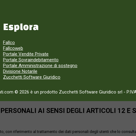
Esplora
Fallco
Fallcoweb
Portale Vendite Private
Portale Sovraindebitamento
Portale Amministrazione di sostegno
Divisione Notarile
Zucchetti Software Giuridico
ati.com © 2026 è un prodotto Zucchetti Software Giuridico srl
-
P.IV
ERSONALI AI SENSI DEGLI ARTICOLI 12 E 
o, con riferimento al trattamento dei dati personali degli utenti che lo consult