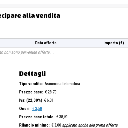
ecipare alla vendita
Data offerta
Importo (€)
o non sono pervenute offerte
Dettagli
Tipo vendita:
Asincrona telematica
Prezzo base:
€ 28,70
Iva: (22,00%)
€ 6,31
Oneri:
€ 3,50
Prezzo base totale:
€ 38,51
Rilancio minimo:
€ 3,00
applicato anche alla prima offerta