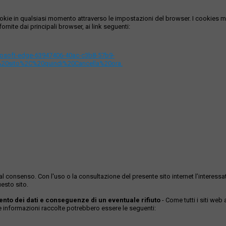
i cookie in qualsiasi momento attraverso le impostazioni del browser. I cooki
ornite dai principali browser, ai link seguenti:
icrosoft-edge-63947406-40ac-c3b8-57b9-
%20sito%2C%20quindi%20Cancella%20ora.
ase al consenso. Con l'uso o la consultazione del presente sito internet l’inter
esto sito.
mento dei dati e conseguenze di un eventuale rifiuto
- Come tutti i siti web
Le informazioni raccolte potrebbero essere le seguenti: