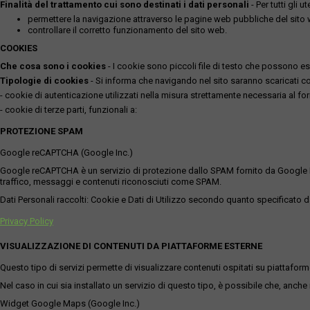
Finalità del trattamento cui sono destinati i dati personali
- Per tutti gli 
permettere la navigazione attraverso le pagine web pubbliche del sito
controllare il corretto funzionamento del sito web.
COOKIES
Che cosa sono i cookies
- I cookie sono piccoli file di testo che possono esse
Tipologie di cookies
- Si informa che navigando nel sito saranno scaricati coo
- cookie di autenticazione utilizzati nella misura strettamente necessaria al for
- cookie di terze parti, funzionali a:
PROTEZIONE SPAM
Google reCAPTCHA (Google Inc.)
Google reCAPTCHA è un servizio di protezione dallo SPAM fornito da Google Inc. Q
traffico, messaggi e contenuti riconosciuti come SPAM.
Dati Personali raccolti: Cookie e Dati di Utilizzo secondo quanto specificato da
Privacy Policy
VISUALIZZAZIONE DI CONTENUTI DA PIATTAFORME ESTERNE
Questo tipo di servizi permette di visualizzare contenuti ospitati su piattafor
Nel caso in cui sia installato un servizio di questo tipo, è possibile che, anche ne
Widget Google Maps (Google Inc.)