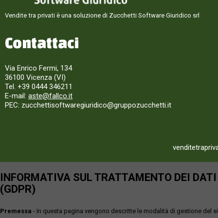
Vendite tra privati è una soluzione di Zucchetti Software Giuridico srl
Contattaci
Via Enrico Fermi, 134
36100 Vicenza (VI)
Tel. +39 0444 346211
E-mail:
aste@fallco.it
PEC: zucchettisoftwaregiuridico@gruppozucchetti.it
venditetrapriv
INFORMATIVA SUL TRATTAMENTO DEI DATI P
(GDPR)
Premessa
- In questa pagina vengono descritte le modalità di gestione del sit