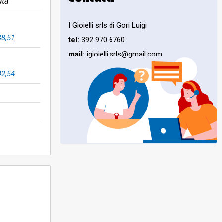
ata
I Gioielli srls di Gori Luigi
38,51
tel:
392 970 6760
mail:
igioielli.srls@gmail.com
42,54