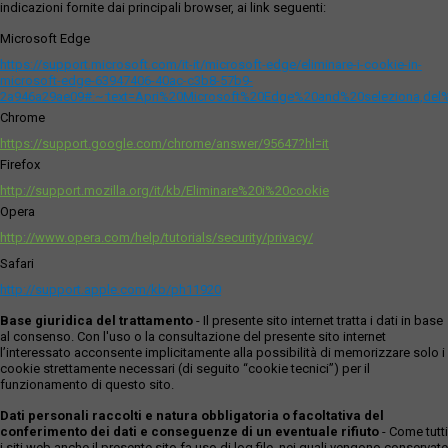
indicazioni fornite dai principali browser, ai link seguenti:
Microsoft Edge
https://support.microsoft.com/it-it/microsoft-edge/eliminare-i-cookie-in-
microsoft-edge-63947406-40ac-c3b8-57b9-
2a946a29ae09#:~:text=Apri%20Microsoft%20Edge%20and%20seleziona,del
Chrome
https://support.google.com/chrome/answer/95647?hl=it
Firefox
http://support.mozilla.org/it/kb/Eliminare%20i%20cookie
Opera
http://www.opera.com/help/tutorials/security/privacy/
Safari
http://support.apple.com/kb/ph11920
Base giuridica del trattamento
- Il presente sito internet tratta i dati in base
al consenso. Con l'uso o la consultazione del presente sito internet
l’interessato acconsente implicitamente alla possibilità di memorizzare solo i
cookie strettamente necessari (di seguito “cookie tecnici”) per il
funzionamento di questo sito.
Dati personali raccolti e natura obbligatoria o facoltativa del
conferimento dei dati e conseguenze di un eventuale rifiuto
- Come tutti
i siti web anche il presente sito fa uso di log file, nei quali vengono conservate