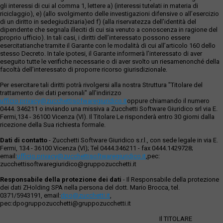
gli interessi di cui al comma 1, lettere a) (interessi tutelati in materia di
riciclaggio), e) (allo svolgimento delle investigazioni difensive o all’esercizio
di un diritto in sedegiudiziaria)ed f) (alla riservatezza dell’identità del
dipendente che segnala illeciti di cui sia venuto a conoscenza in ragione del
proprio ufficio). In tali casi, i diritti dell’interessato possono essere
esercitatianche tramite il Garante con le modalità di cui all’articolo 160 dello
stesso Decreto. In tale ipotesi, il Garante informerà l’interessato di aver
eseguito tutte le verifiche necessarie o di aver svolto un riesamenonché della
facoltà dell’interessato di proporre ricorso giurisdizionale.
Per esercitare tali diritti potrà rivolgersi alla nostra Struttura "Titolare del
trattamento dei dati personali" all'indirizzo
ufficio.privacy@zucchettisofwaregiuridico.it
oppure chiamando il numero
0444. 346211 o inviando una missiva a Zucchetti Software Giuridico srl via E.
Fermi,134 - 36100 Vicenza (VI). Il Titolare Le risponderà entro 30 giorni dalla
ricezione della Sua richiesta formale.
Dati di contatto
- Zucchetti Software Giuridico s.r.l., con sede legale in via E.
Fermi, 134 - 36100 Vicenza (VI); Tel 0444.346211 - fax 0444.1429728;
email:
ufficio.privacy@zucchettisoftwaregiuridico.it
,pec:
zucchettisoftwaregiuridico@gruppozucchetti.it
Responsabile della protezione dei dati
- Il Responsabile della protezione
dei dati ZHolding SPA nella persona del dott. Mario Brocca, tel.
0371/5943191, email:
dpo@zucchetti.it
,
pec:dpogruppozucchetti@gruppozucchetti.it
Il TITOLARE