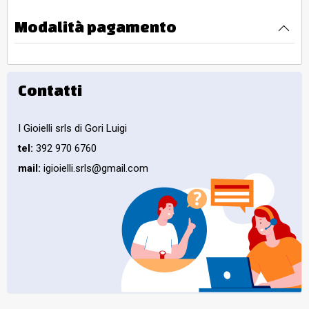
Modalità pagamento
Contatti
I Gioielli srls di Gori Luigi
tel:
392 970 6760
mail:
igioielli.srls@gmail.com