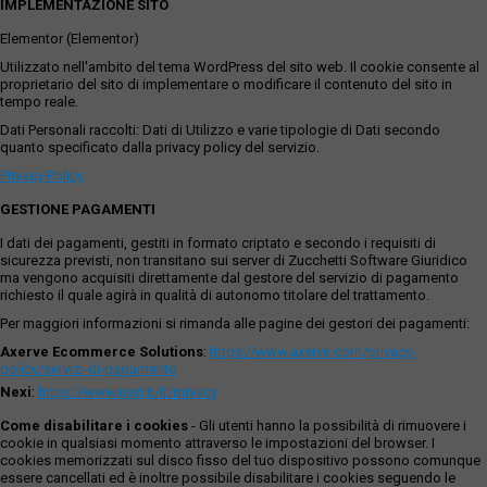
IMPLEMENTAZIONE SITO
Elementor (Elementor)
Utilizzato nell'ambito del tema WordPress del sito web. Il cookie consente al
proprietario del sito di implementare o modificare il contenuto del sito in
tempo reale.
Dati Personali raccolti: Dati di Utilizzo e varie tipologie di Dati secondo
quanto specificato dalla privacy policy del servizio.
Privacy Policy
GESTIONE PAGAMENTI
I dati dei pagamenti, gestiti in formato criptato e secondo i requisiti di
sicurezza previsti, non transitano sui server di Zucchetti Software Giuridico
ma vengono acquisiti direttamente dal gestore del servizio di pagamento
richiesto il quale agirà in qualità di autonomo titolare del trattamento.
Per maggiori informazioni si rimanda alle pagine dei gestori dei pagamenti:
Axerve Ecommerce Solutions
:
https://www.axerve.com/privacy-
policy/servizi-di-pagamento
Nexi
:
https://www.nexi.it/it/privacy
Come disabilitare i cookies
- Gli utenti hanno la possibilità di rimuovere i
cookie in qualsiasi momento attraverso le impostazioni del browser. I
cookies memorizzati sul disco fisso del tuo dispositivo possono comunque
essere cancellati ed è inoltre possibile disabilitare i cookies seguendo le