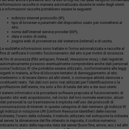
informazioni raccolte in maniera automatizzata durante le visite degli utenti.
Le informazioni raccolte potrebbero essere le seguenti:
indirizzo internet protocollo (IP);
tipo di browser e parametri del dispositivo usato per connettersi al
sito;
nome dell'internet service provider (ISP);
data e orario di visita;
pagina web di provenienza del visitatore (referral) e di uscita.
Le suddette informazioni sono trattate in forma automatizzata e raccolte al
fine di verificare il corretto funzionamento del sito e per motivi di sicurezza.
Ai fini di sicurezza (filtri antispam, firewall, rilevazione virus), i dati registrati
automaticamente possono eventualmente comprendere anche dati personali
come l'indirizzo IP, che potrebbe essere utilizzato, conformemente alle leggi
vigenti in materia, al fine di bloccare tentativi di danneggiamento al sito
medesimo o di recare danno ad altri utenti, o comunque attività dannose o
costituenti reato. Tali dati non sono mai utilizzati per l'identificazione o la
profilazione dell'utente, ma solo a fini di tutela del sito e dei suoi utenti.
I sistemi informatici e le procedure software preposte al funzionamento di
questo sito web acquisiscono, nel corso del loro normale esercizio, alcuni
dati personali la cui trasmissione è implicita nell'uso dei protocolli di
comunicazione di Internet. In questa categoria di dati rientrano gli indirizzi IP,
gli indirizzi in notazione URI (Uniform Resource Identifier) delle risorse
richieste, l'orario della richiesta, il metodo utilizzato nel sottoporre la richiesta
al server, la dimensione del file ottenuto in risposta, il codice numerico
ndicante lo stato della risposta data dal server (buon fine, errore, ecc.) ed altri