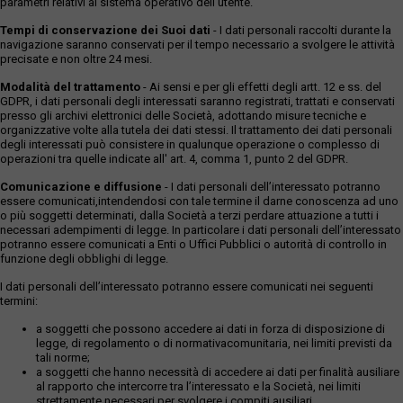
parametri relativi al sistema operativo dell'utente.
Tempi di conservazione dei Suoi dati
- I dati personali raccolti durante la
navigazione saranno conservati per il tempo necessario a svolgere le attività
precisate e non oltre 24 mesi.
Modalità del trattamento
- Ai sensi e per gli effetti degli artt. 12 e ss. del
GDPR, i dati personali degli interessati saranno registrati, trattati e conservati
presso gli archivi elettronici delle Società, adottando misure tecniche e
organizzative volte alla tutela dei dati stessi. Il trattamento dei dati personali
degli interessati può consistere in qualunque operazione o complesso di
operazioni tra quelle indicate all' art. 4, comma 1, punto 2 del GDPR.
Comunicazione e diffusione
- I dati personali dell’interessato potranno
essere comunicati,intendendosi con tale termine il darne conoscenza ad uno
o più soggetti determinati, dalla Società a terzi perdare attuazione a tutti i
necessari adempimenti di legge. In particolare i dati personali dell’interessato
potranno essere comunicati a Enti o Uffici Pubblici o autorità di controllo in
funzione degli obblighi di legge.
I dati personali dell’interessato potranno essere comunicati nei seguenti
termini:
a soggetti che possono accedere ai dati in forza di disposizione di
legge, di regolamento o di normativacomunitaria, nei limiti previsti da
tali norme;
a soggetti che hanno necessità di accedere ai dati per finalità ausiliare
al rapporto che intercorre tra l’interessato e la Società, nei limiti
strettamente necessari per svolgere i compiti ausiliari.