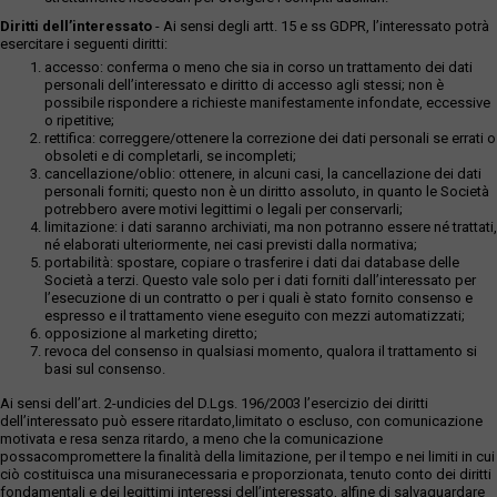
Diritti dell’interessato
- Ai sensi degli artt. 15 e ss GDPR, l’interessato potrà
esercitare i seguenti diritti:
accesso: conferma o meno che sia in corso un trattamento dei dati
personali dell’interessato e diritto di accesso agli stessi; non è
possibile rispondere a richieste manifestamente infondate, eccessive
o ripetitive;
rettifica: correggere/ottenere la correzione dei dati personali se errati o
obsoleti e di completarli, se incompleti;
cancellazione/oblio: ottenere, in alcuni casi, la cancellazione dei dati
personali forniti; questo non è un diritto assoluto, in quanto le Società
potrebbero avere motivi legittimi o legali per conservarli;
limitazione: i dati saranno archiviati, ma non potranno essere né trattati,
né elaborati ulteriormente, nei casi previsti dalla normativa;
portabilità: spostare, copiare o trasferire i dati dai database delle
Società a terzi. Questo vale solo per i dati forniti dall’interessato per
l’esecuzione di un contratto o per i quali è stato fornito consenso e
espresso e il trattamento viene eseguito con mezzi automatizzati;
opposizione al marketing diretto;
revoca del consenso in qualsiasi momento, qualora il trattamento si
basi sul consenso.
Ai sensi dell’art. 2-undicies del D.Lgs. 196/2003 l’esercizio dei diritti
dell’interessato può essere ritardato,limitato o escluso, con comunicazione
motivata e resa senza ritardo, a meno che la comunicazione
possacompromettere la finalità della limitazione, per il tempo e nei limiti in cui
ciò costituisca una misuranecessaria e proporzionata, tenuto conto dei diritti
fondamentali e dei legittimi interessi dell’interessato, alfine di salvaguardare