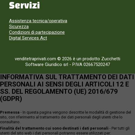
Servizi
Assistenza tecnica/operativa
Sicurezza
Condizioni di partecipazione
Digital Services Act
venditetraprivati.com © 2026 è un prodotto Zucchetti
Software Giuridico srl
-
P.IVA 02667520247
INFORMATIVA SUL TRATTAMENTO DEI DATI
PERSONALI AI SENSI DEGLI ARTICOLI 12 E
SS. DEL REGOLAMENTO (UE) 2016/679
(GDPR)
Premessa
- In questa pagina vengono descritte le modalità di gestione del
sito, con riferimento al trattamento dei dati personali degli utenti che lo
consultano.
Finalità del trattamento cui sono destinati i dati personali
- Per tutti gli
utenti del sito web i dati personali potranno essere utilizzati per: