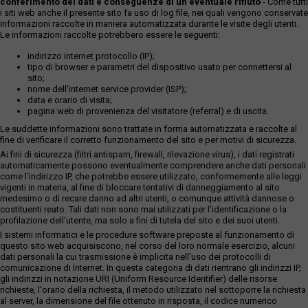
conferimento dei dati e conseguenze di un eventuale rifiuto
- Come tutti
i siti web anche il presente sito fa uso di log file, nei quali vengono conservate
informazioni raccolte in maniera automatizzata durante le visite degli utenti.
Le informazioni raccolte potrebbero essere le seguenti:
indirizzo internet protocollo (IP);
tipo di browser e parametri del dispositivo usato per connettersi al
sito;
nome dell'internet service provider (ISP);
data e orario di visita;
pagina web di provenienza del visitatore (referral) e di uscita.
Le suddette informazioni sono trattate in forma automatizzata e raccolte al
fine di verificare il corretto funzionamento del sito e per motivi di sicurezza.
Ai fini di sicurezza (filtri antispam, firewall, rilevazione virus), i dati registrati
automaticamente possono eventualmente comprendere anche dati personali
come l'indirizzo IP, che potrebbe essere utilizzato, conformemente alle leggi
vigenti in materia, al fine di bloccare tentativi di danneggiamento al sito
medesimo o di recare danno ad altri utenti, o comunque attività dannose o
costituenti reato. Tali dati non sono mai utilizzati per l'identificazione o la
profilazione dell'utente, ma solo a fini di tutela del sito e dei suoi utenti.
I sistemi informatici e le procedure software preposte al funzionamento di
questo sito web acquisiscono, nel corso del loro normale esercizio, alcuni
dati personali la cui trasmissione è implicita nell'uso dei protocolli di
comunicazione di Internet. In questa categoria di dati rientrano gli indirizzi IP,
gli indirizzi in notazione URI (Uniform Resource Identifier) delle risorse
richieste, l'orario della richiesta, il metodo utilizzato nel sottoporre la richiesta
al server, la dimensione del file ottenuto in risposta, il codice numerico