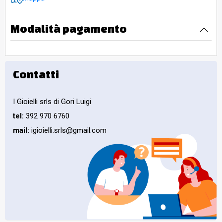
Modalità pagamento
Contatti
I Gioielli srls di Gori Luigi
tel:
392 970 6760
mail:
igioielli.srls@gmail.com