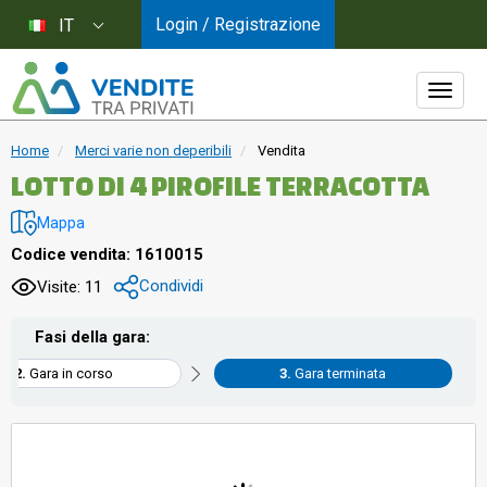
Login / Registrazione
IT
Home
Merci varie non deperibili
Vendita
LOTTO DI 4 PIROFILE TERRACOTTA
Mappa
Codice vendita: 1610015
Condividi
Visite: 11
Fasi della gara:
Gara in corso
Gara terminata