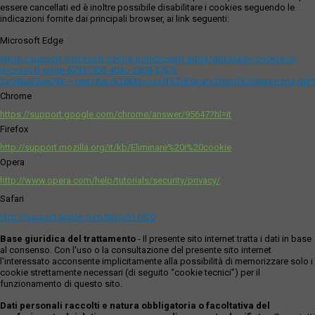
essere cancellati ed è inoltre possibile disabilitare i cookies seguendo le
indicazioni fornite dai principali browser, ai link seguenti:
Microsoft Edge
https://support.microsoft.com/it-it/microsoft-edge/eliminare-i-cookie-in-
microsoft-edge-63947406-40ac-c3b8-57b9-
2a946a29ae09#:~:text=Apri%20Microsoft%20Edge%20and%20seleziona,del
Chrome
https://support.google.com/chrome/answer/95647?hl=it
Firefox
http://support.mozilla.org/it/kb/Eliminare%20i%20cookie
Opera
http://www.opera.com/help/tutorials/security/privacy/
Safari
http://support.apple.com/kb/ph11920
Base giuridica del trattamento
- Il presente sito internet tratta i dati in base
al consenso. Con l'uso o la consultazione del presente sito internet
l’interessato acconsente implicitamente alla possibilità di memorizzare solo i
cookie strettamente necessari (di seguito “cookie tecnici”) per il
funzionamento di questo sito.
Dati personali raccolti e natura obbligatoria o facoltativa del