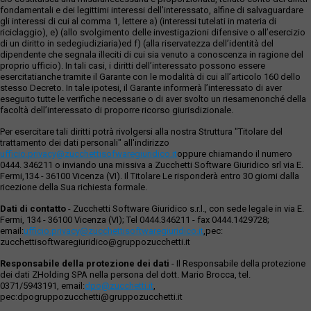
fondamentali e dei legittimi interessi dell’interessato, alfine di salvaguardare
gli interessi di cui al comma 1, lettere a) (interessi tutelati in materia di
riciclaggio), e) (allo svolgimento delle investigazioni difensive o all’esercizio
di un diritto in sedegiudiziaria)ed f) (alla riservatezza dell’identità del
dipendente che segnala illeciti di cui sia venuto a conoscenza in ragione del
proprio ufficio). In tali casi, i diritti dell’interessato possono essere
esercitatianche tramite il Garante con le modalità di cui all’articolo 160 dello
stesso Decreto. In tale ipotesi, il Garante informerà l’interessato di aver
eseguito tutte le verifiche necessarie o di aver svolto un riesamenonché della
facoltà dell’interessato di proporre ricorso giurisdizionale.
Per esercitare tali diritti potrà rivolgersi alla nostra Struttura "Titolare del
trattamento dei dati personali" all'indirizzo
ufficio.privacy@zucchettisofwaregiuridico.it
oppure chiamando il numero
0444. 346211 o inviando una missiva a Zucchetti Software Giuridico srl via E.
Fermi,134 - 36100 Vicenza (VI). Il Titolare Le risponderà entro 30 giorni dalla
ricezione della Sua richiesta formale.
Dati di contatto
- Zucchetti Software Giuridico s.r.l., con sede legale in via E.
Fermi, 134 - 36100 Vicenza (VI); Tel 0444.346211 - fax 0444.1429728;
email:
ufficio.privacy@zucchettisoftwaregiuridico.it
,pec:
zucchettisoftwaregiuridico@gruppozucchetti.it
Responsabile della protezione dei dati
- Il Responsabile della protezione
dei dati ZHolding SPA nella persona del dott. Mario Brocca, tel.
0371/5943191, email:
dpo@zucchetti.it
,
pec:dpogruppozucchetti@gruppozucchetti.it