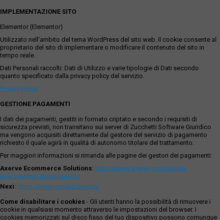
IMPLEMENTAZIONE SITO
Elementor (Elementor)
Utilizzato nell'ambito del tema WordPress del sito web. Il cookie consente al
proprietario del sito di implementare o modificare il contenuto del sito in
tempo reale.
Dati Personali raccolti: Dati di Utilizzo e varie tipologie di Dati secondo
quanto specificato dalla privacy policy del servizio.
Privacy Policy
GESTIONE PAGAMENTI
I dati dei pagamenti, gestiti in formato criptato e secondo i requisiti di
sicurezza previsti, non transitano sui server di Zucchetti Software Giuridico
ma vengono acquisiti direttamente dal gestore del servizio di pagamento
richiesto il quale agirà in qualità di autonomo titolare del trattamento.
Per maggiori informazioni si rimanda alle pagine dei gestori dei pagamenti:
Axerve Ecommerce Solutions
:
https://www.axerve.com/privacy-
policy/servizi-di-pagamento
Nexi
:
https://www.nexi.it/it/privacy
Come disabilitare i cookies
- Gli utenti hanno la possibilità di rimuovere i
cookie in qualsiasi momento attraverso le impostazioni del browser. I
cookies memorizzati sul disco fisso del tuo dispositivo possono comunque