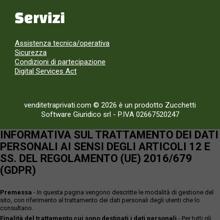
Servizi
Assistenza tecnica/operativa
Sicurezza
Condizioni di partecipazione
Digital Services Act
venditetraprivati.com © 2026 è un prodotto Zucchetti
Software Giuridico srl
-
P.IVA 02667520247
INFORMATIVA SUL TRATTAMENTO DEI DATI
PERSONALI AI SENSI DEGLI ARTICOLI 12 E
SS. DEL REGOLAMENTO (UE) 2016/679
(GDPR)
Premessa
- In questa pagina vengono descritte le modalità di gestione del
sito, con riferimento al trattamento dei dati personali degli utenti che lo
consultano.
Finalità del trattamento cui sono destinati i dati personali
- Per tutti gli