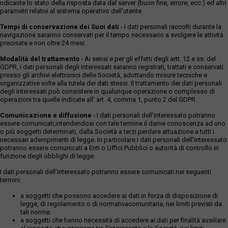
ndicante lo stato della risposta data dal server (buon fine, errore, ecc.) ed altri
parametri relativi al sistema operativo dell'utente.
Tempi di conservazione dei Suoi dati
- I dati personali raccolti durante la
navigazione saranno conservati per il tempo necessario a svolgere le attività
precisate e non oltre 24 mesi.
Modalità del trattamento
- Ai sensi e per gli effetti degli artt. 12 e ss. del
GDPR, i dati personali degli interessati saranno registrati, trattati e conservati
presso gli archivi elettronici delle Società, adottando misure tecniche e
organizzative volte alla tutela dei dati stessi. Il trattamento dei dati personali
degli interessati può consistere in qualunque operazione o complesso di
operazioni tra quelle indicate all' art. 4, comma 1, punto 2 del GDPR.
Comunicazione e diffusione
- I dati personali dell’interessato potranno
essere comunicati,intendendosi con tale termine il darne conoscenza ad uno
o più soggetti determinati, dalla Società a terzi perdare attuazione a tutti i
necessari adempimenti di legge. In particolare i dati personali dell’interessato
potranno essere comunicati a Enti o Uffici Pubblici o autorità di controllo in
funzione degli obblighi di legge.
I dati personali dell’interessato potranno essere comunicati nei seguenti
termini:
a soggetti che possono accedere ai dati in forza di disposizione di
legge, di regolamento o di normativacomunitaria, nei limiti previsti da
tali norme;
a soggetti che hanno necessità di accedere ai dati per finalità ausiliare