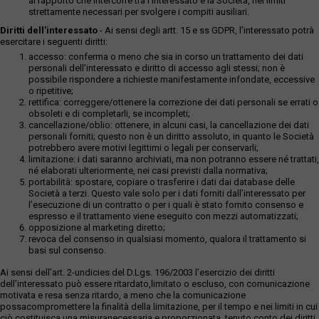
al rapporto che intercorre tra l’interessato e la Società, nei limiti
strettamente necessari per svolgere i compiti ausiliari.
Diritti dell’interessato
- Ai sensi degli artt. 15 e ss GDPR, l’interessato potrà
esercitare i seguenti diritti:
accesso: conferma o meno che sia in corso un trattamento dei dati
personali dell’interessato e diritto di accesso agli stessi; non è
possibile rispondere a richieste manifestamente infondate, eccessive
o ripetitive;
rettifica: correggere/ottenere la correzione dei dati personali se errati o
obsoleti e di completarli, se incompleti;
cancellazione/oblio: ottenere, in alcuni casi, la cancellazione dei dati
personali forniti; questo non è un diritto assoluto, in quanto le Società
potrebbero avere motivi legittimi o legali per conservarli;
limitazione: i dati saranno archiviati, ma non potranno essere né trattati,
né elaborati ulteriormente, nei casi previsti dalla normativa;
portabilità: spostare, copiare o trasferire i dati dai database delle
Società a terzi. Questo vale solo per i dati forniti dall’interessato per
l’esecuzione di un contratto o per i quali è stato fornito consenso e
espresso e il trattamento viene eseguito con mezzi automatizzati;
opposizione al marketing diretto;
revoca del consenso in qualsiasi momento, qualora il trattamento si
basi sul consenso.
Ai sensi dell’art. 2-undicies del D.Lgs. 196/2003 l’esercizio dei diritti
dell’interessato può essere ritardato,limitato o escluso, con comunicazione
motivata e resa senza ritardo, a meno che la comunicazione
possacompromettere la finalità della limitazione, per il tempo e nei limiti in cui
ciò costituisca una misuranecessaria e proporzionata, tenuto conto dei diritti