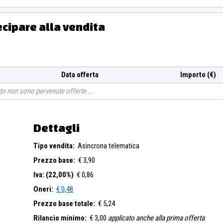
ecipare alla vendita
Data offerta
Importo (€)
o non sono pervenute offerte
Dettagli
Tipo vendita:
Asincrona telematica
Prezzo base:
€ 3,90
Iva: (22,00%)
€ 0,86
Oneri:
€ 0,48
Prezzo base totale:
€ 5,24
Rilancio minimo:
€ 3,00
applicato anche alla prima offerta