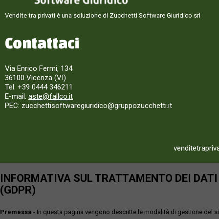
Vendite tra privati è una soluzione di Zucchetti Software Giuridico srl
Contattaci
Via Enrico Fermi, 134
36100 Vicenza (VI)
Tel. +39 0444 346211
E-mail:
aste@fallco.it
PEC: zucchettisoftwaregiuridico@gruppozucchetti.it
venditetrapriv
INFORMATIVA SUL TRATTAMENTO DEI DATI P
(GDPR)
Premessa
- In questa pagina vengono descritte le modalità di gestione del sit