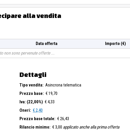
ecipare alla vendita
Data offerta
Importo (€)
o non sono pervenute offerte
Dettagli
Tipo vendita:
Asincrona telematica
Prezzo base:
€ 19,70
Iva: (22,00%)
€ 4,33
Oneri:
€ 2,40
Prezzo base totale:
€ 26,43
Rilancio minimo:
€ 3,00
applicato anche alla prima offerta