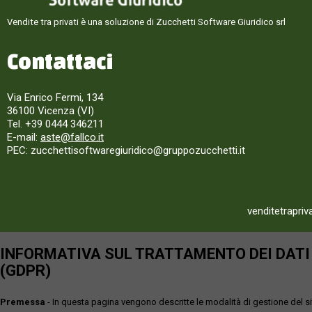
Vendite tra privati è una soluzione di Zucchetti Software Giuridico srl
Contattaci
Via Enrico Fermi, 134
36100 Vicenza (VI)
Tel. +39 0444 346211
E-mail:
aste@fallco.it
PEC: zucchettisoftwaregiuridico@gruppozucchetti.it
venditetrapriv
INFORMATIVA SUL TRATTAMENTO DEI DATI P
(GDPR)
Premessa
- In questa pagina vengono descritte le modalità di gestione del sit