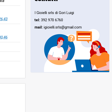
ata
I Gioielli srls di Gori Luigi
26,43
tel:
392 970 6760
mail:
igioielli.srls@gmail.com
30,46