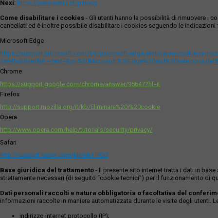
Nexi
:
https://www.nexi.it/it/privacy
Come disabilitare i cookies
- Gli utenti hanno la possibilità di rimuovere 
cancellati ed è inoltre possibile disabilitare i cookies seguendo le indicazioni f
Microsoft Edge
https://support.microsoft.com/it-it/microsoft-edge/eliminare-i-cookie-in-m
2a946a29ae09#:~:text=Apri%20Microsoft%20Edge%20and%20seleziona,del
Chrome
https://support.google.com/chrome/answer/95647?hl=it
Firefox
http://support.mozilla.org/it/kb/Eliminare%20i%20cookie
Opera
http://www.opera.com/help/tutorials/security/privacy/
Safari
http://support.apple.com/kb/ph11920
Base giuridica del trattamento
- Il presente sito internet tratta i dati in b
strettamente necessari (di seguito “cookie tecnici”) per il funzionamento di qu
Dati personali raccolti e natura obbligatoria o facoltativa del conferi
informazioni raccolte in maniera automatizzata durante le visite degli utenti. 
indirizzo internet protocollo (IP);