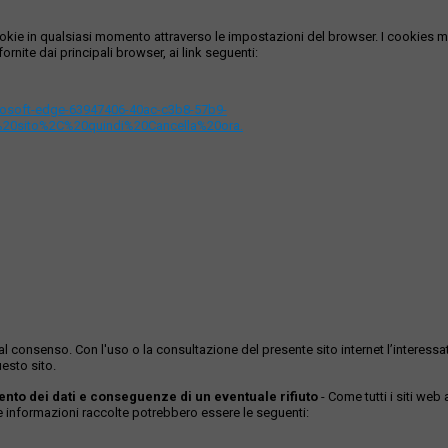
i cookie in qualsiasi momento attraverso le impostazioni del browser. I cooki
ornite dai principali browser, ai link seguenti:
icrosoft-edge-63947406-40ac-c3b8-57b9-
%20sito%2C%20quindi%20Cancella%20ora.
ase al consenso. Con l'uso o la consultazione del presente sito internet l’inter
esto sito.
mento dei dati e conseguenze di un eventuale rifiuto
- Come tutti i siti web
Le informazioni raccolte potrebbero essere le seguenti: