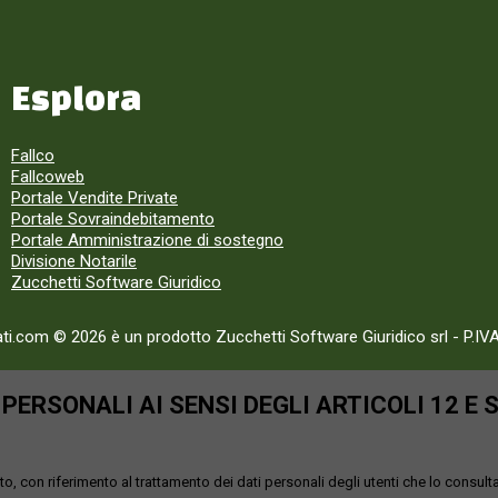
Esplora
Fallco
Fallcoweb
Portale Vendite Private
Portale Sovraindebitamento
Portale Amministrazione di sostegno
Divisione Notarile
Zucchetti Software Giuridico
ati.com © 2026 è un prodotto Zucchetti Software Giuridico srl
-
P.IV
ERSONALI AI SENSI DEGLI ARTICOLI 12 E 
o, con riferimento al trattamento dei dati personali degli utenti che lo consult