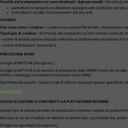
Finalità del trattamento cui sono destinati i dati personali
- Per tutti gli 
permettere la navigazione attraverso le pagine web pubbliche del sito
controllare il corretto funzionamento del sito web.
COOKIES
Che cosa sono i cookies
- I cookie sono piccoli file di testo che possono esse
Tipologie di cookies
- Si informa che navigando nel sito saranno scaricati coo
- cookie di autenticazione utilizzati nella misura strettamente necessaria al for
- cookie di terze parti, funzionali a:
PROTEZIONE SPAM
Google reCAPTCHA (Google Inc.)
Google reCAPTCHA è un servizio di protezione dallo SPAM fornito da Google Inc. Q
traffico, messaggi e contenuti riconosciuti come SPAM.
Dati Personali raccolti: Cookie e Dati di Utilizzo secondo quanto specificato da
Privacy Policy
VISUALIZZAZIONE DI CONTENUTI DA PIATTAFORME ESTERNE
Questo tipo di servizi permette di visualizzare contenuti ospitati su piattafor
Nel caso in cui sia installato un servizio di questo tipo, è possibile che, anche ne
Widget Google Maps (Google Inc.)