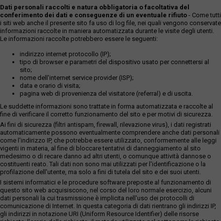
Dati personali raccolti e natura obbligatoria o facoltativa del
conferimento dei dati e conseguenze di un eventuale rifiuto
- Come tutti
i siti web anche il presente sito fa uso di log file, nei quali vengono conservate
informazioni raccolte in maniera automatizzata durante le visite degli utenti.
Le informazioni raccolte potrebbero essere le seguenti:
indirizzo internet protocollo (IP);
tipo di browser e parametri del dispositivo usato per connettersi al
sito;
nome dell'internet service provider (ISP);
data e orario di visita;
pagina web di provenienza del visitatore (referral) e di uscita.
Le suddette informazioni sono trattate in forma automatizzata e raccolte al
fine di verificare il corretto funzionamento del sito e per motivi di sicurezza.
Ai fini di sicurezza (filtri antispam, firewall, rilevazione virus), i dati registrati
automaticamente possono eventualmente comprendere anche dati personali
come l'indirizzo IP, che potrebbe essere utilizzato, conformemente alle leggi
vigenti in materia, al fine di bloccare tentativi di danneggiamento al sito
medesimo o di recare danno ad altri utenti, o comunque attività dannose o
costituenti reato. Tali dati non sono mai utilizzati per l'identificazione o la
profilazione dell'utente, ma solo a fini di tutela del sito e dei suoi utenti.
I sistemi informatici e le procedure software preposte al funzionamento di
questo sito web acquisiscono, nel corso del loro normale esercizio, alcuni
dati personali la cui trasmissione è implicita nell'uso dei protocolli di
comunicazione di Internet. In questa categoria di dati rientrano gli indirizzi IP,
gli indirizzi in notazione URI (Uniform Resource Identifier) delle risorse