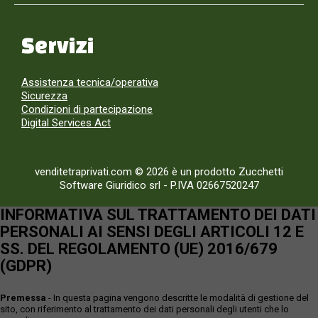
Servizi
Assistenza tecnica/operativa
Sicurezza
Condizioni di partecipazione
Digital Services Act
venditetraprivati.com © 2026 è un prodotto Zucchetti
Software Giuridico srl
-
P.IVA 02667520247
INFORMATIVA SUL TRATTAMENTO DEI DATI
PERSONALI AI SENSI DEGLI ARTICOLI 12 E
SS. DEL REGOLAMENTO (UE) 2016/679
(GDPR)
Premessa
- In questa pagina vengono descritte le modalità di gestione del
sito, con riferimento al trattamento dei dati personali degli utenti che lo