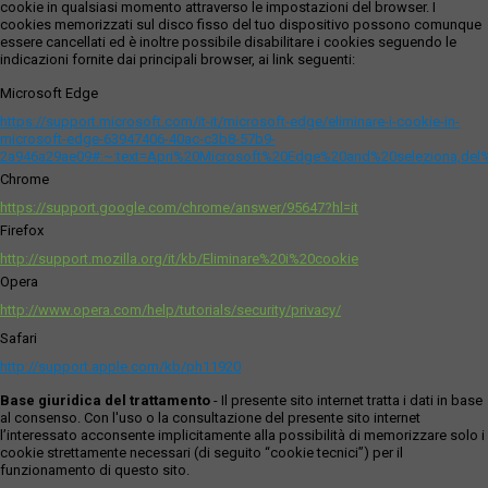
cookie in qualsiasi momento attraverso le impostazioni del browser. I
cookies memorizzati sul disco fisso del tuo dispositivo possono comunque
essere cancellati ed è inoltre possibile disabilitare i cookies seguendo le
indicazioni fornite dai principali browser, ai link seguenti:
Microsoft Edge
https://support.microsoft.com/it-it/microsoft-edge/eliminare-i-cookie-in-
microsoft-edge-63947406-40ac-c3b8-57b9-
2a946a29ae09#:~:text=Apri%20Microsoft%20Edge%20and%20seleziona,del
Chrome
https://support.google.com/chrome/answer/95647?hl=it
Firefox
http://support.mozilla.org/it/kb/Eliminare%20i%20cookie
Opera
http://www.opera.com/help/tutorials/security/privacy/
Safari
http://support.apple.com/kb/ph11920
Base giuridica del trattamento
- Il presente sito internet tratta i dati in base
al consenso. Con l'uso o la consultazione del presente sito internet
l’interessato acconsente implicitamente alla possibilità di memorizzare solo i
cookie strettamente necessari (di seguito “cookie tecnici”) per il
funzionamento di questo sito.