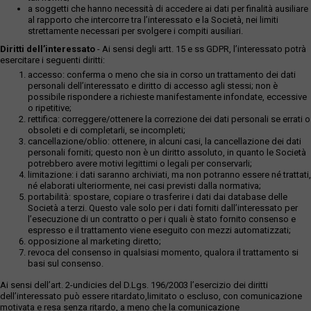
a soggetti che hanno necessità di accedere ai dati per finalità ausiliare
al rapporto che intercorre tra l’interessato e la Società, nei limiti
strettamente necessari per svolgere i compiti ausiliari.
Diritti dell’interessato
- Ai sensi degli artt. 15 e ss GDPR, l’interessato potrà
esercitare i seguenti diritti:
accesso: conferma o meno che sia in corso un trattamento dei dati
personali dell’interessato e diritto di accesso agli stessi; non è
possibile rispondere a richieste manifestamente infondate, eccessive
o ripetitive;
rettifica: correggere/ottenere la correzione dei dati personali se errati o
obsoleti e di completarli, se incompleti;
cancellazione/oblio: ottenere, in alcuni casi, la cancellazione dei dati
personali forniti; questo non è un diritto assoluto, in quanto le Società
potrebbero avere motivi legittimi o legali per conservarli;
limitazione: i dati saranno archiviati, ma non potranno essere né trattati,
né elaborati ulteriormente, nei casi previsti dalla normativa;
portabilità: spostare, copiare o trasferire i dati dai database delle
Società a terzi. Questo vale solo per i dati forniti dall’interessato per
l’esecuzione di un contratto o per i quali è stato fornito consenso e
espresso e il trattamento viene eseguito con mezzi automatizzati;
opposizione al marketing diretto;
revoca del consenso in qualsiasi momento, qualora il trattamento si
basi sul consenso.
Ai sensi dell’art. 2-undicies del D.Lgs. 196/2003 l’esercizio dei diritti
dell’interessato può essere ritardato,limitato o escluso, con comunicazione
motivata e resa senza ritardo, a meno che la comunicazione