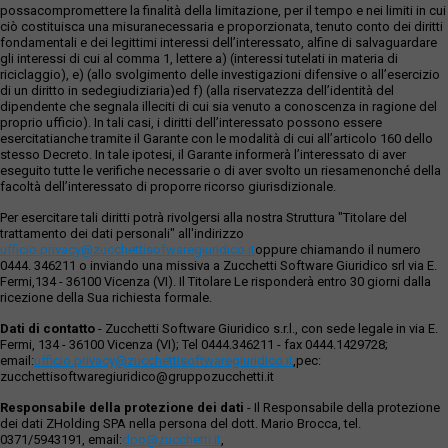
possacompromettere la finalità della limitazione, per il tempo e nei limiti in cui
ciò costituisca una misuranecessaria e proporzionata, tenuto conto dei diritti
fondamentali e dei legittimi interessi dell’interessato, alfine di salvaguardare
gli interessi di cui al comma 1, lettere a) (interessi tutelati in materia di
riciclaggio), e) (allo svolgimento delle investigazioni difensive o all’esercizio
di un diritto in sedegiudiziaria)ed f) (alla riservatezza dell’identità del
dipendente che segnala illeciti di cui sia venuto a conoscenza in ragione del
proprio ufficio). In tali casi, i diritti dell’interessato possono essere
esercitatianche tramite il Garante con le modalità di cui all’articolo 160 dello
stesso Decreto. In tale ipotesi, il Garante informerà l’interessato di aver
eseguito tutte le verifiche necessarie o di aver svolto un riesamenonché della
facoltà dell’interessato di proporre ricorso giurisdizionale.
Per esercitare tali diritti potrà rivolgersi alla nostra Struttura "Titolare del
trattamento dei dati personali" all'indirizzo
ufficio.privacy@zucchettisofwaregiuridico.it
oppure chiamando il numero
0444. 346211 o inviando una missiva a Zucchetti Software Giuridico srl via E.
Fermi,134 - 36100 Vicenza (VI). Il Titolare Le risponderà entro 30 giorni dalla
ricezione della Sua richiesta formale.
Dati di contatto
- Zucchetti Software Giuridico s.r.l., con sede legale in via E.
Fermi, 134 - 36100 Vicenza (VI); Tel 0444.346211 - fax 0444.1429728;
email:
ufficio.privacy@zucchettisoftwaregiuridico.it
,pec:
zucchettisoftwaregiuridico@gruppozucchetti.it
Responsabile della protezione dei dati
- Il Responsabile della protezione
dei dati ZHolding SPA nella persona del dott. Mario Brocca, tel.
0371/5943191, email:
dpo@zucchetti.it
,