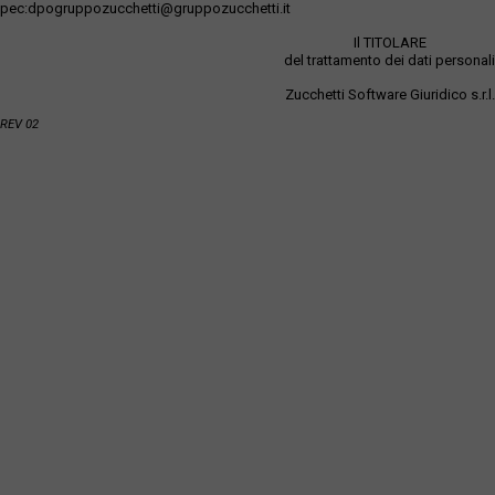
pec:dpogruppozucchetti@gruppozucchetti.it
Il TITOLARE
del trattamento dei dati personali
Zucchetti Software Giuridico s.r.l.
REV 02