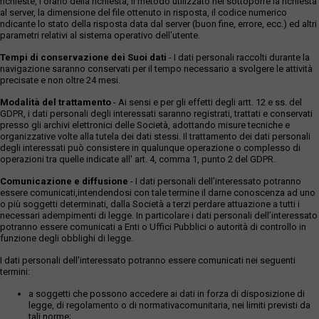
richieste, l'orario della richiesta, il metodo utilizzato nel sottoporre la richiesta
al server, la dimensione del file ottenuto in risposta, il codice numerico
ndicante lo stato della risposta data dal server (buon fine, errore, ecc.) ed altri
parametri relativi al sistema operativo dell'utente.
Tempi di conservazione dei Suoi dati
- I dati personali raccolti durante la
navigazione saranno conservati per il tempo necessario a svolgere le attività
precisate e non oltre 24 mesi.
Modalità del trattamento
- Ai sensi e per gli effetti degli artt. 12 e ss. del
GDPR, i dati personali degli interessati saranno registrati, trattati e conservati
presso gli archivi elettronici delle Società, adottando misure tecniche e
organizzative volte alla tutela dei dati stessi. Il trattamento dei dati personali
degli interessati può consistere in qualunque operazione o complesso di
operazioni tra quelle indicate all' art. 4, comma 1, punto 2 del GDPR.
Comunicazione e diffusione
- I dati personali dell’interessato potranno
essere comunicati,intendendosi con tale termine il darne conoscenza ad uno
o più soggetti determinati, dalla Società a terzi perdare attuazione a tutti i
necessari adempimenti di legge. In particolare i dati personali dell’interessato
potranno essere comunicati a Enti o Uffici Pubblici o autorità di controllo in
funzione degli obblighi di legge.
I dati personali dell’interessato potranno essere comunicati nei seguenti
termini:
a soggetti che possono accedere ai dati in forza di disposizione di
legge, di regolamento o di normativacomunitaria, nei limiti previsti da
tali norme;