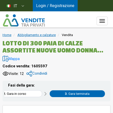
Login / Registrazione
IT
Home
Abbigliamento e calzature
Vendita
LOTTO DI 300 PAIA DI CALZE
ASSORTITE NUOVE UOMO DONNA
BAMBINO
Mappa
Codice vendita: 1605597
Condividi
Visite: 12
Fasi della gara:
Gara in corso
Gara terminata