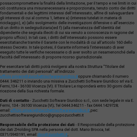
possacompromettere la finalità della limitazione, per il tempo e nei limiti in cui
ciò costituisca una misuranecessaria e proporzionata, tenuto conto dei diritti
fondamentali e dei legittimi interessi dell’interessato, alfine di salvaguardare
gli interessi di cui al comma 1, lettere a) (interessi tutelati in materia di
riciclaggio), e) (allo svolgimento delle investigazioni difensive o all’esercizio
di un diritto in sedegiudiziaria)ed f) (alla riservatezza dell’identità del
dipendente che segnala illeciti di cui sia venuto a conoscenza in ragione del
proprio ufficio). In tali casi, i diritti dell’interessato possono essere
esercitatianche tramite il Garante con le modalità di cui all’articolo 160 dello
stesso Decreto. In tale ipotesi, il Garante informerà l’interessato di aver
eseguito tutte le verifiche necessarie o di aver svolto un riesamenonché della
facoltà dell’interessato di proporre ricorso giurisdizionale.
Per esercitare tali diritti potrà rivolgersi alla nostra Struttura "Titolare del
trattamento dei dati personali" all'indirizzo
ufficio.privacy@zucchettisofwaregiuridico.it
oppure chiamando il numero
0444. 346211 o inviando una missiva a Zucchetti Software Giuridico srl via E.
Fermi,134 - 36100 Vicenza (VI). Il Titolare Le risponderà entro 30 giorni dalla
ricezione della Sua richiesta formale.
Dati di contatto
- Zucchetti Software Giuridico s.r.l., con sede legale in via E.
Fermi, 134 - 36100 Vicenza (VI); Tel 0444.346211 - fax 0444.1429728;
email:
ufficio.privacy@zucchettisoftwaregiuridico.it
,pec:
zucchettisoftwaregiuridico@gruppozucchetti.it
Responsabile della protezione dei dati
- Il Responsabile della protezione
dei dati ZHolding SPA nella persona del dott. Mario Brocca, tel.
0371/5943191, email:
dpo@zucchetti.it
,