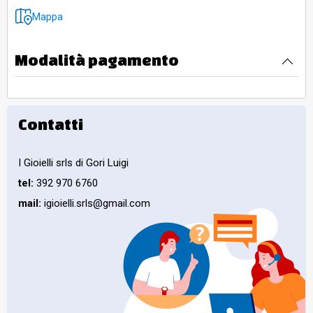
Mappa
Modalità pagamento
Contatti
I Gioielli srls di Gori Luigi
tel:
392 970 6760
mail:
igioielli.srls@gmail.com