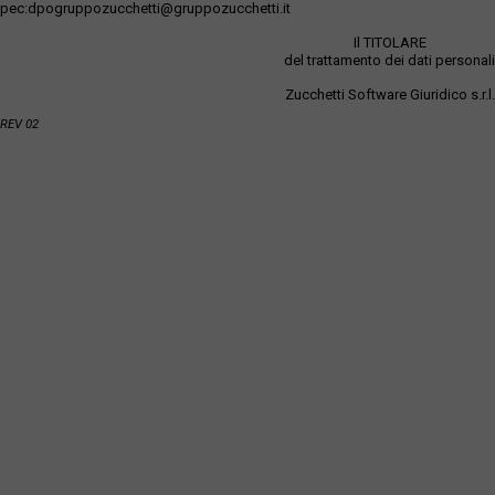
pec:dpogruppozucchetti@gruppozucchetti.it
Il TITOLARE
del trattamento dei dati personali
Zucchetti Software Giuridico s.r.l.
REV 02