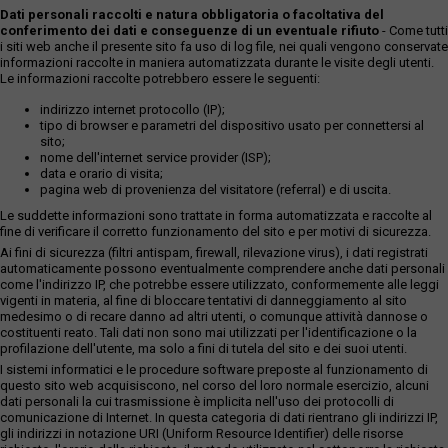
Dati personali raccolti e natura obbligatoria o facoltativa del
conferimento dei dati e conseguenze di un eventuale rifiuto
- Come tutti
i siti web anche il presente sito fa uso di log file, nei quali vengono conservate
informazioni raccolte in maniera automatizzata durante le visite degli utenti.
Le informazioni raccolte potrebbero essere le seguenti:
indirizzo internet protocollo (IP);
tipo di browser e parametri del dispositivo usato per connettersi al
sito;
nome dell'internet service provider (ISP);
data e orario di visita;
pagina web di provenienza del visitatore (referral) e di uscita.
Le suddette informazioni sono trattate in forma automatizzata e raccolte al
fine di verificare il corretto funzionamento del sito e per motivi di sicurezza.
Ai fini di sicurezza (filtri antispam, firewall, rilevazione virus), i dati registrati
automaticamente possono eventualmente comprendere anche dati personali
come l'indirizzo IP, che potrebbe essere utilizzato, conformemente alle leggi
vigenti in materia, al fine di bloccare tentativi di danneggiamento al sito
medesimo o di recare danno ad altri utenti, o comunque attività dannose o
costituenti reato. Tali dati non sono mai utilizzati per l'identificazione o la
profilazione dell'utente, ma solo a fini di tutela del sito e dei suoi utenti.
I sistemi informatici e le procedure software preposte al funzionamento di
questo sito web acquisiscono, nel corso del loro normale esercizio, alcuni
dati personali la cui trasmissione è implicita nell'uso dei protocolli di
comunicazione di Internet. In questa categoria di dati rientrano gli indirizzi IP,
gli indirizzi in notazione URI (Uniform Resource Identifier) delle risorse