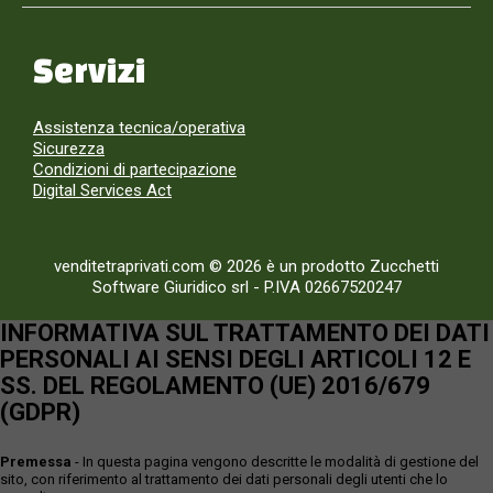
Servizi
Assistenza tecnica/operativa
Sicurezza
Condizioni di partecipazione
Digital Services Act
venditetraprivati.com © 2026 è un prodotto Zucchetti
Software Giuridico srl
-
P.IVA 02667520247
INFORMATIVA SUL TRATTAMENTO DEI DATI
PERSONALI AI SENSI DEGLI ARTICOLI 12 E
SS. DEL REGOLAMENTO (UE) 2016/679
(GDPR)
Premessa
- In questa pagina vengono descritte le modalità di gestione del
sito, con riferimento al trattamento dei dati personali degli utenti che lo