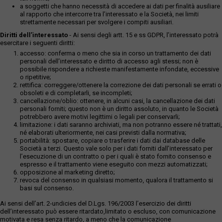
a soggetti che hanno necessità di accedere ai dati per finalità ausiliare
al rapporto che intercorre tra l’interessato e la Società, nei limiti
strettamente necessari per svolgere i compiti ausiliari.
Diritti dell’interessato
- Ai sensi degli artt. 15 e ss GDPR, l’interessato potrà
esercitare i seguenti diritti:
accesso: conferma o meno che sia in corso un trattamento dei dati
personali dell’interessato e diritto di accesso agli stessi; non è
possibile rispondere a richieste manifestamente infondate, eccessive
o ripetitive;
rettifica: correggere/ottenere la correzione dei dati personali se errati o
obsoleti e di completarli, se incompleti;
cancellazione/oblio: ottenere, in alcuni casi, la cancellazione dei dati
personali forniti; questo non è un diritto assoluto, in quanto le Società
potrebbero avere motivi legittimi o legali per conservarli;
limitazione: i dati saranno archiviati, ma non potranno essere né trattati,
né elaborati ulteriormente, nei casi previsti dalla normativa;
portabilità: spostare, copiare o trasferire i dati dai database delle
Società a terzi. Questo vale solo per i dati forniti dall’interessato per
l’esecuzione di un contratto o per i quali è stato fornito consenso e
espresso e il trattamento viene eseguito con mezzi automatizzati;
opposizione al marketing diretto;
revoca del consenso in qualsiasi momento, qualora il trattamento si
basi sul consenso.
Ai sensi dell’art. 2-undicies del D.Lgs. 196/2003 l’esercizio dei diritti
dell’interessato può essere ritardato,limitato o escluso, con comunicazione
motivata e resa senza ritardo, a meno che la comunicazione