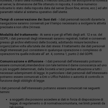
richieste, l'orario della richiesta, il metodo utilizzato nel sottoporre la richiesta
al server, la dimensione del file ottenuto in risposta, il codice numerico
ndicante lo stato della risposta data dal server (buon fine, errore, ecc.) ed altri
parametri relativi al sistema operativo dell'utente.
Tempi di conservazione dei Suoi dati
- I dati personali raccolti durante la
navigazione saranno conservati per il tempo necessario a svolgere le attività
precisate e non oltre 24 mesi.
Modalità del trattamento
- Ai sensi e per gli effetti degli artt. 12 e ss. del
GDPR, i dati personali degli interessati saranno registrati, trattati e conservati
presso gli archivi elettronici delle Società, adottando misure tecniche e
organizzative volte alla tutela dei dati stessi. Il trattamento dei dati personali
degli interessati può consistere in qualunque operazione o complesso di
operazioni tra quelle indicate all' art. 4, comma 1, punto 2 del GDPR.
Comunicazione e diffusione
- I dati personali dell’interessato potranno
essere comunicati,intendendosi con tale termine il darne conoscenza ad uno
o più soggetti determinati, dalla Società a terzi perdare attuazione a tutti i
necessari adempimenti di legge. In particolare i dati personali dell’interessato
potranno essere comunicati a Enti o Uffici Pubblici o autorità di controllo in
funzione degli obblighi di legge.
I dati personali dell’interessato potranno essere comunicati nei seguenti
termini:
a soggetti che possono accedere ai dati in forza di disposizione di
legge, di regolamento o di normativacomunitaria, nei limiti previsti da
tali norme;