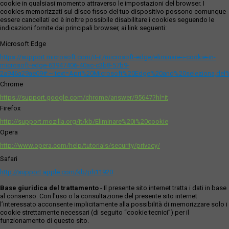
cookie in qualsiasi momento attraverso le impostazioni del browser. I
cookies memorizzati sul disco fisso del tuo dispositivo possono comunque
essere cancellati ed è inoltre possibile disabilitare i cookies seguendo le
indicazioni fornite dai principali browser, ai link seguenti:
Microsoft Edge
https://support.microsoft.com/it-it/microsoft-edge/eliminare-i-cookie-in-
microsoft-edge-63947406-40ac-c3b8-57b9-
2a946a29ae09#:~:text=Apri%20Microsoft%20Edge%20and%20seleziona,del
Chrome
https://support.google.com/chrome/answer/95647?hl=it
Firefox
http://support.mozilla.org/it/kb/Eliminare%20i%20cookie
Opera
http://www.opera.com/help/tutorials/security/privacy/
Safari
http://support.apple.com/kb/ph11920
Base giuridica del trattamento
- Il presente sito internet tratta i dati in base
al consenso. Con l'uso o la consultazione del presente sito internet
l’interessato acconsente implicitamente alla possibilità di memorizzare solo i
cookie strettamente necessari (di seguito “cookie tecnici”) per il
funzionamento di questo sito.